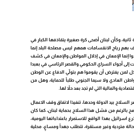
نية، وكأن لبنان أضحى كرة صغيرة يتقاذفها الكبار في
صف بهم رياح الانقسامات همهم ليس مصلحة البلد إنما
دوا إنما الإمعان في إذلال المواطن والإمعان في كشف
ت إلى أجواء السراي الحكومي والقصر الرئاسي في بعبدا
ل لمن يفترض أن يقوموا هم بتولّي الدفاع عن الوطن
اطن العادي ولا سيما الجنوبي طلباً للحماية، وهل من
دية والمالية التي لم تجد بعد حلاً لها
.
لسلاح بيد الدولة وحدها، تنفيذا لاتفاق وقف الاعمال
رار، بإيعاز ايراني واضح بالرغم من فشل هذا السلاح بحماية لبنان، كما كان
سرائيل بهذا الواقع للاستمرار باعتداءاتها اليومية،
لة متردية وغير مستقرة، تتطلب جهداً ومساعٍ، محلية