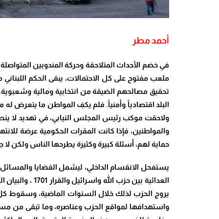
أحمد مطر
في خضم الأحداث المتلاحقة وحركة المندوبين المتواصلة
ملعب مفتوح على كل الاحتمالات، يبقى الحكم اللبناني
تحقيق مصالحهم الضيقة من انتخابية ومالية وشعبوية. ف
البلد اقتصادياً وأمنياً. فلم يكفِ المواطن ما يتعرض 
ولاحقت موكب رئيس المجلس النيابي، في تهديد لا ينط
والمواطنين، فإذا كانت المقرات الحكومية عرضة للانته
حماية لهم، أسئلة كبيرة وكثيرة يطرحها الناس ولكن لا جو
يستفحل الانقسام الداخلي، ليشمل القضايا والمسائل ال
العدائية بين ح
يروج الحزب لذلك خلال السنوات الماضية، وسقوط كل وظا
واستهدافها لمواقع الحزب وعناصره، وما تبقى من مستو