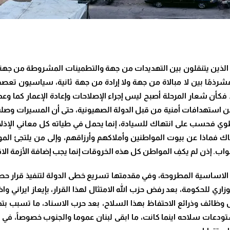
 الذين يتنقلون بين التهديدات من جهة والتطمينات المشروطة من جهة ثا
 مشرذمًا بين لا مبالاة من جهة ولا إرادة من جهة ثانية، سياسيون تع
كأن شعار المرحلة أصبح ليس إجراء الإصلاحات وإعادة الإعمار كما وع
له من استهدافات أمنية من قبل الدولة الصهيونية، حتى أن المسيرات وصل
وي فحسب على انتهاك للسيادة، إنما يحمل في طياته كل معاني الإذلا
اك فماذا عن بيوت المواطنين وأملاكهم وأرزاقهم، وإلى من يلتجئ المو
اب. إذن لم يكفِ المواطن كل هذه الخروقات إنما يجب إضافة الأزمة الاقتصا
اساسية المطروحة، وفي مقدمتها تسريع خطى الدولة لتنفيذ قرار حصر ا
زب الله واسرائيل والقرار 1701 ، والبيان الوزاري للحكومة، بعد رفض حزب الله الامتثال لهذا الق
ئف وذرائع الاحتفاظ بهذا السلاح، بعد حرب الاسناد، ما تسبب بتذرع ا
دعات سلاحه اينما كانت، ما ابقى لبنان عموما والجنوب خصوصاً، في حا