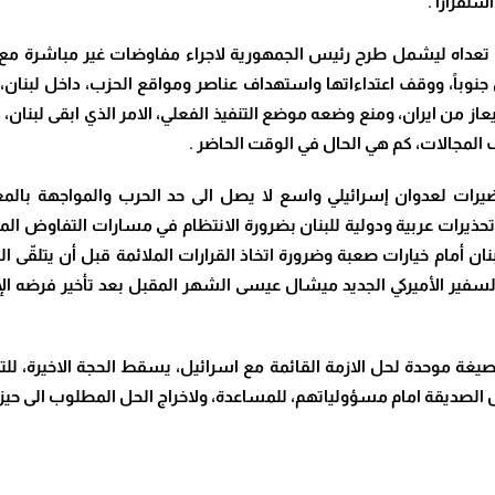
استقرارا
.
عداه ليشمل طرح رئيس الجمهورية لاجراء مفاوضات غير مباشرة مع 
خمس جنوباً، ووقف اعتداءاتها واستهداف عناصر ومواقع الحزب، داخل لبن
يعاز من ايران، ومنع وضعه موضع التنفيذ الفعلي، الامر الذي ابقى لبنا
ف المجالات، كم هي الحال في الوقت الحاضر
.
يرات لعدوان إسرائيلي واسع لا يصل الى حد الحرب والمواجهة بالم
ذيرات عربية ودولية للبنان بضرورة الانتظام في مسارات التفاوض المب
ان أمام خيارات صعبة وضرورة اتخاذ القرارات الملائمة قبل أن يتلقّى ا
ل السفير الأميركي الجديد ميشال عيسى الشهر المقبل بعد تأخير فرضه 
وعلى صيغة موحدة لحل الازمة القائمة مع اسرائيل، يسقط الحجة الاخيرة
ول الصديقة امام مسؤولياتهم، للمساعدة، ولاخراج الحل المطلوب الى حيز ا