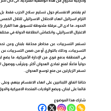
وخارجية للخروج من هذه الوضعية المتردية، الى حال اكثر 
لم يقتصر الانقسام حول تسليم سلاح الحزب فقط بل ت
التزام اسرائيل انهاء الاحتلال الاسرائيلي للتلال ال
الحدود، ما ادى الى عرقلة ملحوظة لتسويق هذا القرار بإ
الاغتيال الاسرائيلي، وانكماش انطلاقة الدولة في مختل
تستمر التسريبات عن مخاطر محدّقة بلبنان وعن تحض
التسريبات، وذلك بالتوازي أو من ضمن التسريبات عن تح
في المنطقة بدفع قوي من الإدارة الأميركية، ما يضع لبن
دولياً فاعلاً لمنع تمادي العدوان أكثر، ويترقّب ووصو
تسفر الزيارتين عن منع توسع العدوان
.
ختامًا اتفاق اللبنانيين على انهاء الانقسام بينهم، 
قائما على لبنان، ويضع الولايات المتحدة الاميركية والد
شارك هذا الموضوع