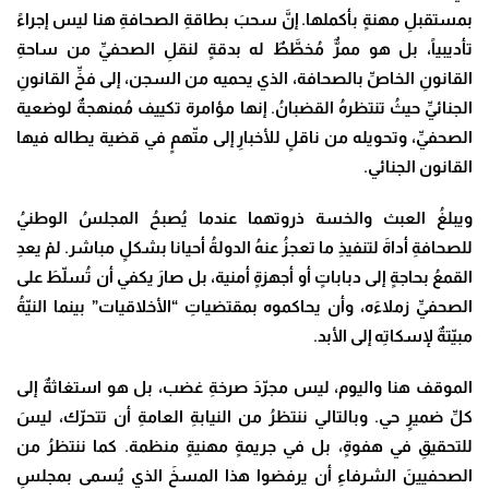
بمستقبلِ مهنةٍ بأكملها. إنَّ سحبَ بطاقةِ الصحافةِ هنا ليس إجراءً
تأديبياً، بل هو ممرٌّ مُخطَّطٌ له بدقةٍ لنقلِ الصحفيِّ من ساحةِ
القانونِ الخاصِّ بالصحافة، الذي يحميه من السجن، إلى فخِّ القانونِ
الجنائيِّ حيثُ تنتظرهُ القضبانُ. إنها مؤامرة تكييف مُمنهجةٌ لوضعية
الصحفيِّ، وتحويله من ناقلٍ للأخبارِ إلى متّهمٍ في قضية يطاله فيها
القانون الجنائي
.
ويبلغُ العبث والخسة ذروتهما عندما يُصبحُ المجلسُ الوطنيُ
للصحافةِ أداةَ لتنفيذِ ما تعجزُ عنهُ الدولةُ أحيانا بشكلٍ مباشر. لمْ يعدِ
القمعُ بحاجةٍ إلى دباباتٍ أو أجهزةٍ أمنية، بل صارَ يكفي أن تُسلّطَ على
الصحفيِّ زملاءَه، وأن يحاكموه بمقتضياتِ “الأخلاقيات” بينما النيّةُ
مبيّتةٌ لإسكاتِه إلى الأبد
.
الموقف هنا واليوم، ليس مجرّدَ صرخةِ غضب، بل هو استغاثةٌ إلى
كلِّ ضميرٍ حي. وبالتالي ننتظرُ من النيابةِ العامةِ أن تتحرّك، ليسَ
للتحقيقِ في هفوةٍ، بل في جريمةٍ مهنيةٍ منظمة. كما ننتظرُ من
الصحفيينَ الشرفاءِ أن يرفضوا هذا المسخَ الذي يُسمى بمجلسِ