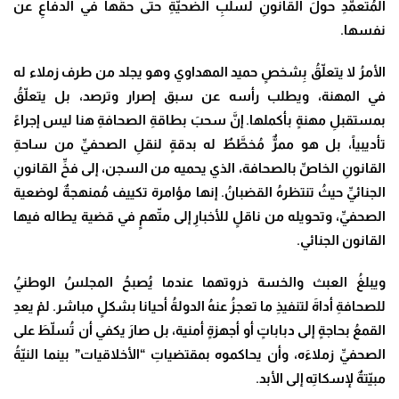
المُتعمَّدِ حولَ القانونِ لسلبِ الضحيّةِ حتى حقِّها في الدفاعِ عن
نفسها
.
الأمرُ لا يتعلّقُ بِشخصٍ حميد المهداوي وهو يجلد من طرف زملاء له
في المهنة، ويطلب رأسه عن سبق إصرار وترصد، بل يتعلّقُ
بمستقبلِ مهنةٍ بأكملها. إنَّ سحبَ بطاقةِ الصحافةِ هنا ليس إجراءً
تأديبياً، بل هو ممرٌّ مُخطَّطٌ له بدقةٍ لنقلِ الصحفيِّ من ساحةِ
القانونِ الخاصِّ بالصحافة، الذي يحميه من السجن، إلى فخِّ القانونِ
الجنائيِّ حيثُ تنتظرهُ القضبانُ. إنها مؤامرة تكييف مُمنهجةٌ لوضعية
الصحفيِّ، وتحويله من ناقلٍ للأخبارِ إلى متّهمٍ في قضية يطاله فيها
القانون الجنائي
.
ويبلغُ العبث والخسة ذروتهما عندما يُصبحُ المجلسُ الوطنيُ
للصحافةِ أداةَ لتنفيذِ ما تعجزُ عنهُ الدولةُ أحيانا بشكلٍ مباشر. لمْ يعدِ
القمعُ بحاجةٍ إلى دباباتٍ أو أجهزةٍ أمنية، بل صارَ يكفي أن تُسلّطَ على
الصحفيِّ زملاءَه، وأن يحاكموه بمقتضياتِ “الأخلاقيات” بينما النيّةُ
مبيّتةٌ لإسكاتِه إلى الأبد
.