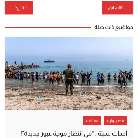
تصفّح
السابق
التالي
المقالات
مواضيع ذات صلة
قضايا وآراء
مقالات
أحداث سبتة.. “في انتظار موجة عبور جديدة”!