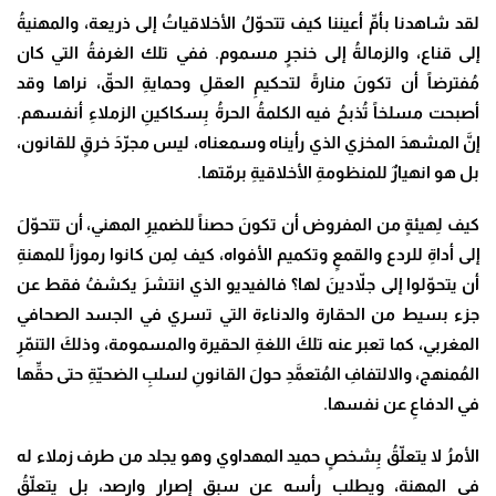
لقد شاهدنا بأمِّ أعيننا كيف تتحوّلُ الأخلاقياتُ إلى ذريعة، والمهنيةُ
إلى قناع، والزمالةُ إلى خنجرٍ مسموم. ففي تلك الغرفةُ التي كان
مُفترضاً أن تكونَ منارةً لتحكيمِ العقلِ وحمايةِ الحقّ، نراها وقد
أصبحت مسلخاً تُذبحُ فيه الكلمةُ الحرةُ بِسكاكينِ الزملاءِ أنفسهم.
إنَّ المشهدَ المخزي الذي رأيناه وسمعناه، ليس مجرّدَ خرقٍ للقانون،
بل هو انهيارٌ للمنظومةِ الأخلاقيةِ برمّتها
.
كيف لِهيئةٍ من المفروض أن تكونَ حصناً للضميرِ المهني، أن تتحوّلَ
إلى أداةِ للردع والقمعٍ وتكميم الأفواه، كيف لِمن كانوا رموزاً للمهنةِ
أن يتحوّلوا إلى جلاّدينَ لها؟ فالفيديو الذي انتشرَ يكشفُ فقط عن
جزء بسيط من الحقارة والدناءة التي تسري في الجسد الصحافي
المغربي، كما تعبر عنه تلكَ اللغةِ الحقيرة والمسمومة، وذلكَ التنمّرِ
المُمنهج، والالتفافِ المُتعمَّدِ حولَ القانونِ لسلبِ الضحيّةِ حتى حقِّها
في الدفاعِ عن نفسها
.
الأمرُ لا يتعلّقُ بِشخصٍ حميد المهداوي وهو يجلد من طرف زملاء له
في المهنة، ويطلب رأسه عن سبق إصرار وارصد، بل يتعلّقُ