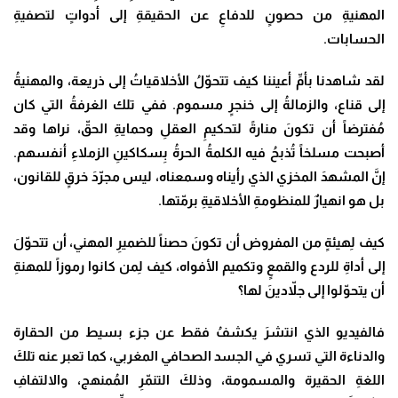
المهنيةِ من حصونٍ للدفاعِ عن الحقيقةِ إلى أدواتٍ لتصفيةِ
الحسابات
.
لقد شاهدنا بأمِّ أعيننا كيف تتحوّلُ الأخلاقياتُ إلى ذريعة، والمهنيةُ
إلى قناع، والزمالةُ إلى خنجرٍ مسموم. ففي تلك الغرفةُ التي كان
مُفترضاً أن تكونَ منارةً لتحكيمِ العقلِ وحمايةِ الحقّ، نراها وقد
أصبحت مسلخاً تُذبحُ فيه الكلمةُ الحرةُ بِسكاكينِ الزملاءِ أنفسهم.
إنَّ المشهدَ المخزي الذي رأيناه وسمعناه، ليس مجرّدَ خرقٍ للقانون،
بل هو انهيارٌ للمنظومةِ الأخلاقيةِ برمّتها
.
كيف لِهيئةٍ من المفروض أن تكونَ حصناً للضميرِ المهني، أن تتحوّلَ
إلى أداةِ للردع والقمعٍ وتكميم الأفواه، كيف لِمن كانوا رموزاً للمهنةِ
أن يتحوّلوا إلى جلاّدينَ لها؟
فالفيديو الذي انتشرَ يكشفُ فقط عن جزء بسيط من الحقارة
والدناءة التي تسري في الجسد الصحافي المغربي، كما تعبر عنه تلكَ
اللغةِ الحقيرة والمسمومة، وذلكَ التنمّرِ المُمنهج، والالتفافِ