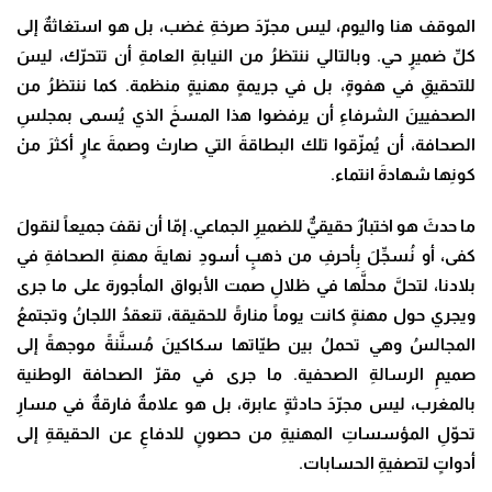
الموقف هنا واليوم، ليس مجرّدَ صرخةِ غضب، بل هو استغاثةٌ إلى
كلِّ ضميرٍ حي. وبالتالي ننتظرُ من النيابةِ العامةِ أن تتحرّك، ليسَ
للتحقيقِ في هفوةٍ، بل في جريمةٍ مهنيةٍ منظمة. كما ننتظرُ من
الصحفيينَ الشرفاءِ أن يرفضوا هذا المسخَ الذي يُسمى بمجلسِ
الصحافة، أن يُمزّقوا تلك البطاقةَ التي صارتْ وصمةَ عارٍ أكثرَ منْ
كونِها شهادةَ انتماء
.
ما حدثَ هو اختبارٌ حقيقيٌّ للضميرِ الجماعي. إمّا أن نقفَ جميعاً لنقولَ
كفى، أو نُسجِّلَ بِأحرفِ من ذهبٍ أسودِ نهايةَ مهنةِ الصحافةِ في
بلادنا، لتحلَّ محلَّها في ظلالِ صمت الأبواق المأجورة على ما جرى
ويجري حول مهنةٍ كانت يوماً منارةً للحقيقة، تنعقدُ اللجانُ وتجتمعُ
المجالسُ وهي تحملُ بين طيّاتها سكاكينَ مُسنَّنةً موجهةً إلى
صميمِ الرسالةِ الصحفية. ما جرى في مقرّ الصحافة الوطنية
بالمغرب، ليس مجرّدَ حادثةٍ عابرة، بل هو علامةٌ فارقةٌ في مسارِ
تحوّلِ المؤسساتِ المهنيةِ من حصونٍ للدفاعِ عن الحقيقةِ إلى
أدواتٍ لتصفيةِ الحسابات
.