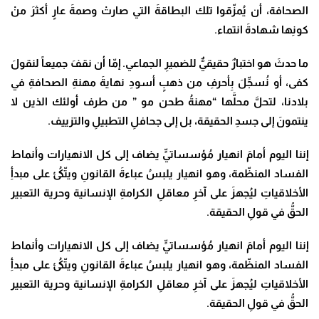
الصحافة، أن يُمزّقوا تلك البطاقةَ التي صارتْ وصمةَ عارٍ أكثرَ منْ
كونِها شهادةَ انتماء
.
ما حدثَ هو اختبارٌ حقيقيٌّ للضميرِ الجماعي. إمّا أن نقفَ جميعاً لنقولَ
كفى، أو نُسجِّلَ بِأحرفِ من ذهبٍ أسودِ نهايةَ مهنةِ الصحافةِ في
بلادنا، لتحلَّ محلَّها “مهنةُ طحن مو ” من طرف أولئك الذين لا
ينتمونَ إلى جسدِ الحقيقة، بل إلى جحافلِ التطبيلِ والتزييف
.
إننا اليوم أمامَ انهيار مُؤسساتيٍّ يضاف إلى كل الانهيارات وأنماط
الفساد المنظّمة، وهو انهيار يلبسُ عباءةَ القانونِ ويتّكئُ على مبدأِ
الأخلاقياتِ ليُجهزَ على آخرِ معاقلِ الكرامةِ الإنسانية وحرية التعبير
الحقُّ في قولِ الحقيقة
.
إننا اليوم أمامَ انهيار مُؤسساتيٍّ يضاف إلى كل الانهيارات وأنماط
الفساد المنظّمة، وهو انهيار يلبسُ عباءةَ القانونِ ويتّكئُ على مبدأِ
الأخلاقياتِ ليُجهزَ على آخرِ معاقلِ الكرامةِ الإنسانية وحرية التعبير
الحقُّ في قولِ الحقيقة
.