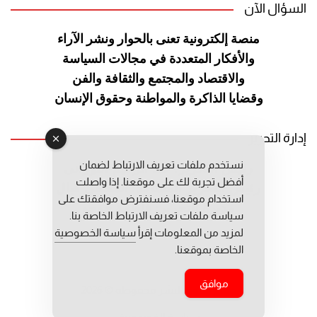
السؤال الآن
منصة إلكترونية تعنى بالحوار ونشر
الآراء
والأفكار المتعددة في مجالات
السياسة
والاقتصاد والمجتمع والثقافة
والفن
وقضايا الذاكرة والمواطنة
وحقوق الإنسان
إدارة التحرير
نستخدم ملفات تعريف الارتباط لضمان
رئيس التحرير: عبد الرحيم التوراني
أفضل تجربة لك على موقعنا. إذا واصلت
رئيس التحرير المساعد: المعطي قبال
استخدام موقعنا، فسنفترض موافقتك على
مديرة التحرير: فاطمة حوحو
سياسة ملفات تعريف الارتباط الخاصة بنا.
لمزيد من المعلومات إقرأ
سياسة الخصوصية
الخاصة بموقعنا.
موافق
جميع حقوق النشر محفوظة © 2026