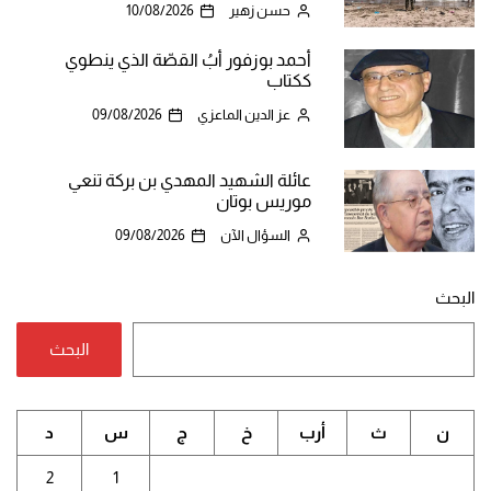
حسن زهير
10/08/2026
أحمد بوزفور أبُ القصّة الذي ينطوي
ككتاب
عز الدين الماعزي
09/08/2026
عائلة الشهيد المهدي بن بركة تنعي
موريس بوتان
السؤال الآن
09/08/2026
البحث
البحث
ن
ث
أرب
خ
ج
س
د
2
1