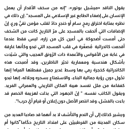
يقول الناقد «ميشيل بوتور»: “إنه من سخف الأقدار أن يعمل
الإنسان على إضفاء الطابع غير الإسلامي على المسجد”. إن ذلك في
نظره بمثابة اختراق رمحٍ سام أو خنجرٍ حادّ لقلب مؤمن تقيٍّ ورع، إنّ
الإضافات التي ألحقت بالمسجد على مرّ التاريخ كانت من السّخف
حتى أمست أضحوكة في أعين كل من زاره، ليس فقط عندما
أقحمت كاتدرائية مُصغّرة في قلب المسجد التي تبدو وكأنها غارقة
في غابة من الأقواس والأعمدة ذات الرّونق العجيب والتي شيّدت
بأشكال هندسية ومعمارية تحيّر الناظرين، وقد أصبحت هذه
الكاتدرائية كحَجرة رمي بها وسط غدير جميل فغطتها المياه! إنها
تحُول دون رؤية جمالية البناء، والاستمتاع بسحره وجلاله، إنها تبدو
كفقاعة من ملل تفسد هيبة المكان التاريخي والعمراني الفريد.
ويقول الكاتب نفسه: ” إنّ الجهود التي بذلت لهزيمة الخصم قد
باءت بالفشل، وقد انتصر الأصل دون إعلان أو قيام أيّ حرب
!
“
.
ويشير كذلك إلى أن الندم والتأسّف لا بد أنهما قد صاحبا العديد من
سكان المدينة من القرطبييّن على امتداد التاريخ حكّاما ًكانوا أم