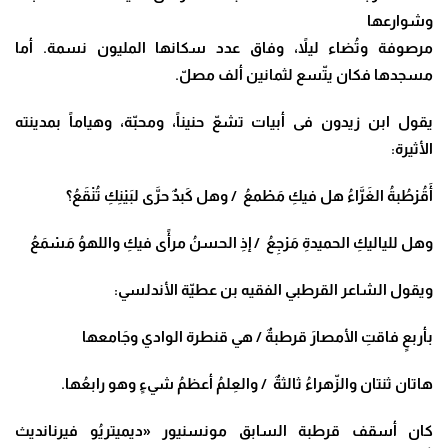
وشوارعها
مرصوفة وتُضاء ليلاً، وفاق عدد سكانها المليون نسمة. أما
مسجدها فكان يتّسع لثمانين ألف مصلّ.
يقول ابن زيدون فى أبيات تشعّ حنيناً، ومحبّة، وهياماً بمدينته
الأثيرة:
أَقُرْطُبةُ الغَرَّاءُ هل فيكِ مَطْمعُ
/
وهل كَبدٌ حرَّى لبَيْنِكِ تُنْقَعُ؟
وهل للياليكِ الحميدةِ مَرْجِعُ
/
إذِ الحسنُ مرأًى فيكِ واللهوُ مَسْمَعُ
ويقول الشاعر القرطبي الفقيه بن عطيّة الأندلسي
:
بأربعٍ فاقتِ الأمصارَ قرطبةٌ
/
هي قنطرة الوادي وجَامعها
هاتان ثنتان والزّهراءُ ثالثةٌ
/
والعِلمُ أعظمُ شيءٍ وهو رابعُها
.
كان أسقف قرطبة السابق مونسنيور «ديميتريُو فيرنانديث