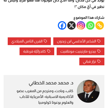
يوجد في كل مكان، وأمّا الذي كان موجوداً هنا فهو فريد وليس له
نظير في أيّ مكان
”!
شارك هذا الموضوع
الشاعر الأندلسي ابن زيدون
القرن الثامن الميلادي
بيدرو مارتينيث مونتافيث
كاتدرائيّة قرطبة
نزار قباني
د. محمد محمد الخطابي
كاتب، وباحث، ومترجم من المغرب عضو
الأكاديمية الاسبانية- الأمريكية للآداب
والعلوم بوغوتا كولومبيا