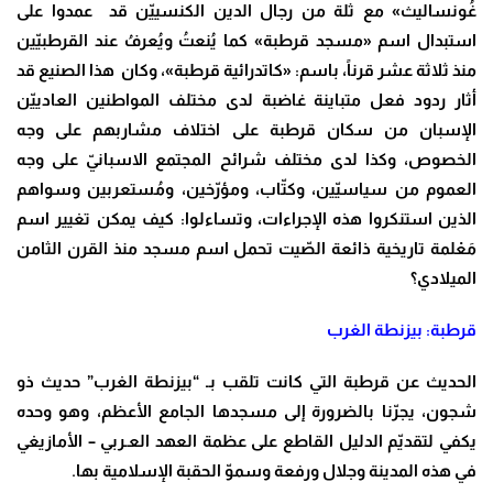
غُونساليث» مع ثلة من رجال الدين الكنسييّن قد عمدوا على
استبدال اسم «مسجد قرطبة» كما يُنعتُ ويُعرفُ عند القرطبيّين
منذ ثلاثة عشر قرناً، باسم: «كاتدرائية قرطبة»، وكان هذا الصنيع قد
أثار ردود فعل متباينة غاضبة لدى مختلف المواطنين العادييّن
الإسبان من سكان قرطبة على اختلاف مشاربهم على وجه
الخصوص، وكذا لدى مختلف شرائح المجتمع الاسبانيّ على وجه
العموم من سياسيّين، وكتّاب، ومؤرّخين، ومُستعربين وسواهم
الذين استنكروا هذه الإجراءات، وتساءلوا: كيف يمكن تغيير اسم
مَعْلمة تاريخية ذائعة الصّيت تحمل اسم مسجد منذ القرن الثامن
الميلادي؟
قرطبة: بيزنطة الغرب
الحديث عن قرطبة التي كانت تلقب بـ “بيزنطة الغرب” حديث ذو
شجون، يجرّنا بالضرورة إلى مسجدها الجامع الأعظم، وهو وحده
يكفي لتقديّم الدليل القاطع على عظمة العهد العـربي – الأمازيغي
في هذه المدينة وجلال ورفعة وسموّ الحقبة الإسلامية بها
.