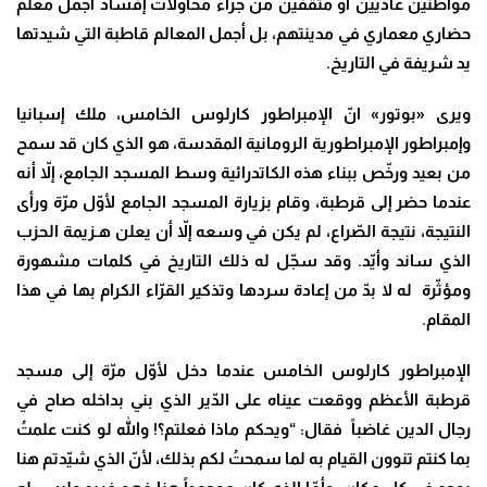
مواطنين عادييّن أو مثقفين من جراء محاولات إفساد أجمل معلم
حضاري معماري في مدينتهم، بل أجمل المعالم قاطبة التي شيدتها
يد شريفة في التاريخ
.
ويرى «بوتور» انّ الإمبراطور كارلوس الخامس، ملك إسبانيا
وإمبراطور الإمبراطورية الرومانية المقدسة، هو الذي كان قد سمح
من بعيد ورخّص ببناء هذه الكاتدرائية وسط المسجد الجامع، إلاّ أنه
عندما حضر إلى قرطبة، وقام بزيارة المسجد الجامع لأوّل مرّة ورأى
النتيجة، نتيجة الصّراع، لم يكن في وسعه إلاّ أن يعلن هـزيمة الحزب
الذي ساند وأيّد. وقد سجّل له ذلك التاريخ في كلمات مشهورة
ومؤثّرة له لا بدّ من إعادة سردها وتذكير القرّاء الكرام بها في هذا
المقام
.
الإمبراطور كارلوس الخامس عندما دخل لأوّل مرّة إلى مسجد
قرطبة الأعظم ووقعت عيناه على الدّير الذي بني بداخله صاح في
رجال الدين غاضباً فقال: “ويحكم ماذا فعلتم؟! والله لو كنت علمتُ
بما كنتم تنوون القيام به لما سمحتُ لكم بذلك، لأنّ الذي شيّدتم هنا