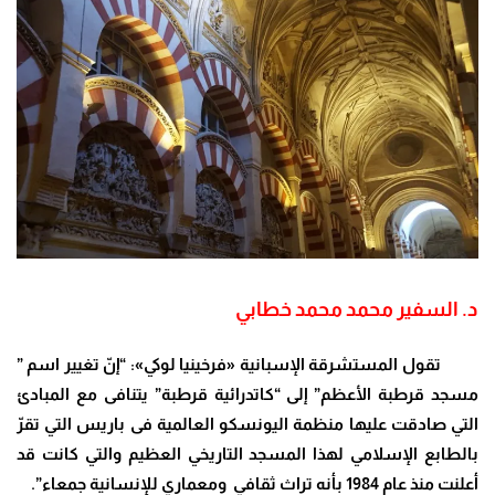
د. السفير محمد محمد خطابي
تقول المستشرقة الإسبانية «فرخينيا لوكي»: “إنّ تغيير اسم ”
مسجد قرطبة الأعظم” إلى “كاتدرائية قرطبة” يتنافى مع المبادئ
التي صادقت عليها منظمة اليونسكو العالمية فى باريس التي تقرّ
بالطابع الإسلامي لهذا المسجد التاريخي العظيم والتي كانت قد
أعلنت منذ عام 1984 بأنه تراث ثقافي ومعماري للإنسانية جمعاء
”.