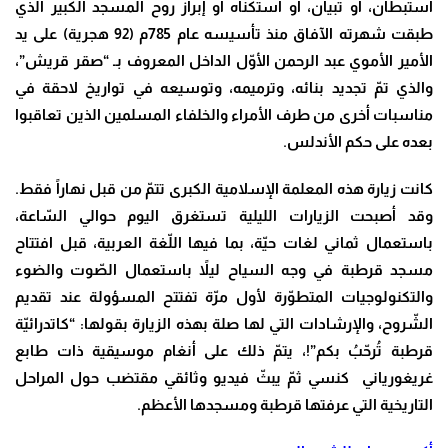
استبطان، أو تبيان، أو استكناه أو إبراز روح المسجد الكبير الذي
طبقت شهرته الآفاق منذ تأسيسه عام 785م (92 هجرية) على يد
الأمير الأموي عبد الرحمن الأوّل الداخل المعروف بـ “صقر قريش”،
والذي تمّ تجديد بنائه، وترميمه، وتوسيعه في تواريخ لاحقة في
مناسبات أخرى من طرف الأمراء والخلفاء المسلمين الذين تعاقبوا
بعده على حكم الأندلس
.
كانت زيارة هذه المعلمة الإسلامية الكبرى تتمّ من قبل نهاراً فقط.
وقد أصبحت الزيارات الليلية تستغرق اليوم حوالي السّاعة،
باستعمال ثماني لغات حيّة، بما فيها اللّغة العربية، قبل افتتاح
مسجد قرطبة في وجه السياح ليلاً باستعمال الصّوت والضوء
والتكنولوجيات المتطوّرة لأول مرّة تفتتح المسؤولة عند تقديم
الشّروح، والإرشادات التي لها صلة بهذه الزيارة بقولها: “كاتدرائيّة
قرطبة تُرحّبُ بكم”!، يتمّ ذلك على أنغام موسيقية ذات طابع
غريغورياني كنسي ثمّ يبثّ فيديو وثائقي مقتضب حول المراحل
التاريخية التي عرفتها قرطبة ومسجدها الأعظم.