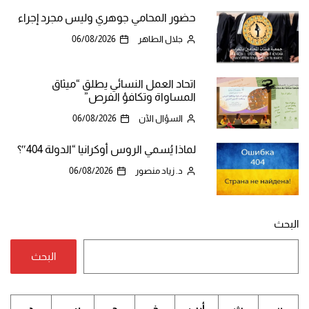
حضور المحامي جوهري وليس مجرد إجراء
جلال الطاهر
06/08/2026
اتحاد العمل النسائي يطلق “ميثاق
المساواة وتكافؤ الفرص”
السؤال الآن
06/08/2026
لماذا يُسمي الروس أوكرانيا “الدولة 404″؟
د. زياد منصور
06/08/2026
البحث
البحث
ن
ث
أرب
خ
ج
س
د