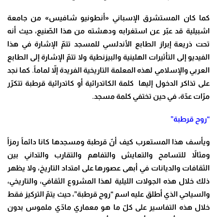
كما كان المستشرق الإسباني «أنطونيو شافيس» من جامعة
اشبيلية قد عبّر عن استغرابه ودهشته من هذا الصّنيع، حيث أنه
تحت ذريعة إبراز الطابع الأندلسي للمسجد تتمّ الإشارة في هذا
الفيديو إلى التأثيرات الهلينية والبيزنطية ولا تتمّ الإشارة إلى الطابع
العربي والإسلامي لهذه المعلمة التاريخية الفريدة إلاّ لماماً. كما نجد
على تذاكر الدخول إليها كلمة الكاتدرائية أو كاتدرائية قرطبة تتكرّر
مرّات عدّة، في حين تختفي كلمة مسجد
.
“روح قرطبة”
ويأسف هذا المستعرب كيف أنّ قرطبة ومسجدها كانا دائماً رمزاً
ومثالاً للتسامح والتعايش والتفاهم والتقارب والتداني بين
الثقافات والديانات في أبهى عصورها على امتداد التاريخ، ولا يظهر
ذلك خلال هذه الجولات الليلية لهذا المشروع الثقافي، والتاريخي،
والسياحي الذي أطلق عليه اسم “روح قرطبة”، حيث يتمّ التركيز فقط
خلال هذه التفاسير على كلّ ما هو معماري مادّي ملموس بدون