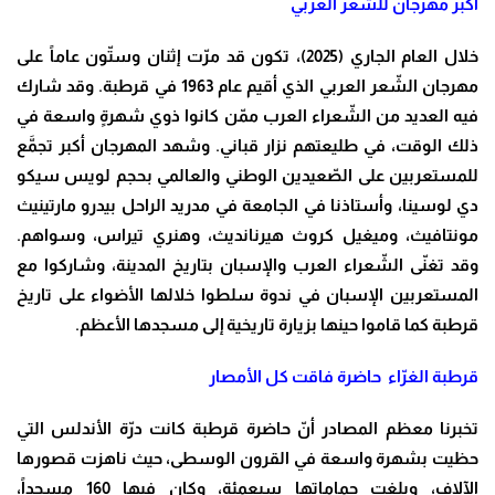
أكبر مهرجان للشعر العربي
خلال العام الجاري (2025)، تكون قد مرّت إثنان وستّون عاماً على
مهرجان الشّعر العربي الذي أقيم عام 1963 في قرطبة. وقد شارك
فيه العديد من الشّعراء العرب ممّن كانوا ذوي شهرةٍ واسعة في
ذلك الوقت، في طليعتهم نزار قباني. وشهد المهرجان أكبر تجمَّع
للمستعربين على الصّعيدين الوطني والعالمي بحجم لويس سيكو
دي لوسينا، وأستاذنا في الجامعة في مدريد الراحل بيدرو مارتينيث
مونتافيث، وميغيل كروث هيرنانديث، وهنري تيراس، وسواهم.
وقد تغنّى الشّعراء العرب والإسبان بتاريخ المدينة، وشاركوا مع
المستعربين الإسبان في ندوة سلطوا خلالها الأضواء على تاريخ
قرطبة كما قاموا حينها بزيارة تاريخية إلى مسجدها الأعظم
.
قرطبة الغرّاء حاضرة فاقت كل الأمصار
تخبرنا معظم المصادر أنّ حاضرة قرطبة كانت درّة الأندلس التي
حظيت بشهرة واسعة في القرون الوسطى، حيث ناهزت قصورها
الآلاف، وبلغت حماماتها سبعمئة، وكان فيها 160 مسجداً،