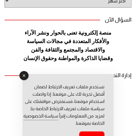
الموقع
السؤال الآن
منصة إلكترونية تعنى بالحوار ونشر
الآراء
والأفكار المتعددة في مجالات
السياسة
والاقتصاد والمجتمع والثقافة
والفن
وقضايا الذاكرة والمواطنة
وحقوق الإنسان
إدارة التحرير
نستخدم ملفات تعريف الارتباط لضمان
رئيس التحرير: عبد الرحيم التوراني
أفضل تجربة لك على موقعنا. إذا واصلت
رئيس التحرير المساعد: المعطي قبال
استخدام موقعنا، فسنفترض موافقتك على
مديرة التحرير: فاطمة حوحو
سياسة ملفات تعريف الارتباط الخاصة بنا.
لمزيد من المعلومات إقرأ
سياسة الخصوصية
الخاصة بموقعنا.