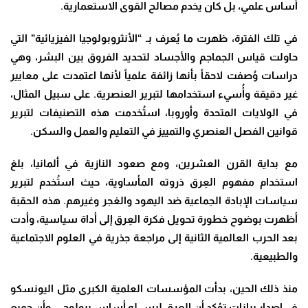
أساس علمي، بل كان يخدم مصالح القوى الاستعمارية.
في تلك الفترة، ظهرت ما يُعرف بـ “الأنثروبولوجيا الفيزيائية” التي
حاولت قياس الجماجم والأجساد لتحديد الفروق بين البشر، وهي
دراسات وُصفت لاحقاً بأنها زائفة علمياً لأنها اعتمدت على معايير
غير دقيقة وأُسيء استخدامها لتبرير العنصرية. على سبيل المثال،
في الولايات المتحدة وأوروبا، استُخدمت هذه التصنيفات لتبرير
قوانين الفصل العنصري والتمييز في التعليم والعمل والسكن.
مع بداية القرن العشرين، ومع صعود النازية في ألمانيا، بلغ
استخدام مفهوم العِرق ذروته المأساوية، حيث استُخدم لتبرير
سياسات الإبادة الجماعية ضد اليهود والغجر وغيرهم. هذه الحقبة
أظهرت بوضوح خطورة تحويل فكرة العِرق إلى أداة سياسية، وأدت
بعد الحرب العالمية الثانية إلى مراجعة جذرية في العلوم الاجتماعية
والطبيعية.
منذ ذلك الحين، بدأت المؤسسات العلمية الكبرى مثل اليونسكو
في إصدار بيانات تؤكد أن العِرق ليس له أساس بيولوجي، وأن جميع