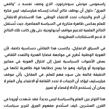
راسموس مونش سوندَرغورد، الذي وصف نفسه بـ “واقعي
العِرق”، حاول أن يوظف نتائج أبحاث إيسكه فيلرسليف ليبرر فكرة
أن الدم والجينات تحدد الانتماء الوطني. هذا الاستخدام الانتقائي
للعلم يعكس ظاهرة متكررة في السياسة المعاصرة، حيث تُستغل
النتائج العلمية لتدعيم مواقف أيديولوجية، حتى وإن كانت تلك النتائج
لا تدعم الاستنتاجات المطروحة.
في السياق الدنماركي، يكتسب هذا النقاش حساسية خاصة، لأن
الهوية الوطنية تُطرح في مواجهة قضايا الهجرة والتعدد الثقافي.
بعض الأصوات السياسية تميل إلى اختزال الهوية في معايير
بيولوجية أو وراثية، وهو ما يمنح خطابها قوة ظاهرية لكنها في
الحقيقة قائمة على سوء فهم للعلم. في المقابل، يأتي موقف
فيلرسليف ليؤكد أن الجينات لا تحدد الثقافة أو الانتماء، وأن العلم لا
يمكن أن يُستخدم كأداة لإقصاء أو تمييز.
هذا التوتر بين العلم والسياسة ليس جديداً؛ فقد شهدت أوروبا في
القرن العشرين كيف استُخدم مفهوم العِرق لتبرير سياسات