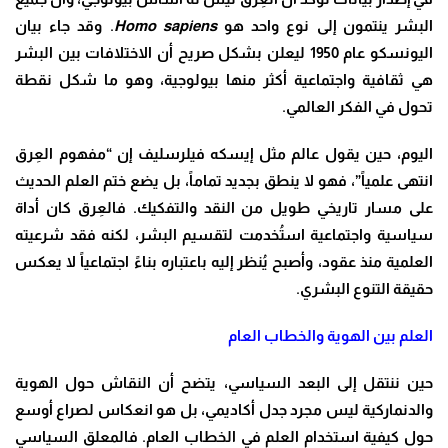
البشر ينتمون إلى نوع واحد هو
Homo sapiens
. وقد جاء بيان
اليونسكو عام 1950 ليعلن بشكل صريح أن الاختلافات بين البشر
هي ثقافية واجتماعية أكثر منها بيولوجية، وهو ما شكل نقطة
تحول في الفكر العالمي.
اليوم، حين يقول عالم مثل إيسكه فيلرسليف إن “مفهوم العِرق
انتهى علمياً”، فهو لا ينطق بجديد تماماً، بل يضع ختم العلم الحديث
على مسار تاريخي طويل من النقد والتفكيك. فالعِرق كان أداة
سياسية واجتماعية استُخدمت لتقسيم البشر، لكنه فقد شرعيته
العلمية منذ عقود، وأصبح يُنظر إليه باعتباره بناءً اجتماعياً لا يعكس
حقيقة التنوع البشري.
العلم بين الهوية والخطاب العام
حين ننتقل إلى البعد السياسي، يتضح أن النقاش حول الهوية
والدنماركية ليس مجرد جدل أكاديمي، بل هو انعكاس لصراع أوسع
حول كيفية استخدام العلم في الخطاب العام. فالمعلق السياسي