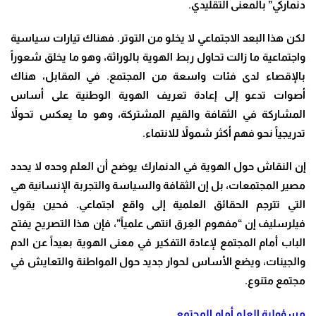
دنماركي” بالمعنى التقليدي.
لكن هذا البعد الاجتماعي لا يخلو من التوتر. فهناك تيارات سياسية
واجتماعية ما زالت تحاول ربط الهوية بالوراثة، وهو ما يخلق شعوراً
بالإقصاء لدى فئات واسعة من المجتمع. في المقابل، هناك
أصوات تدعو إلى إعادة تعريف الهوية الوطنية على أساس
المشاركة في الثقافة والقيم المشتركة، وهو ما يعكس تحولاً
تدريجياً نحو فهم أكثر شمولاً للانتماء.
إن النقاش حول الهوية في الدنمارك يوضح أن العلم وحده لا يحدد
مصير المجتمعات، بل إن الثقافة والسياسة والتجربة الإنسانية هي
التي تترجم الحقائق العلمية إلى واقع اجتماعي. فحين يقول
فيلرسليف إن “مفهوم العِرق انتهى علمياً”، فإن هذا التصريح يفتح
الباب أمام المجتمع لإعادة التفكير في معنى الهوية بعيداً عن الدم
والجينات، ويضع الأساس لحوار جديد حول المواطنة والتعايش في
مجتمع متنوع.
مسؤولية العلم أمام المجتمع