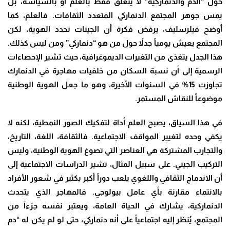
حول “الدم والدنماركية” لا يتعلق فقط بالعلم أو بالسياسة، بل
يمس جوهر المجتمع الدنماركي المتعدد الثقافات. فالعلم، كما
أوضح فيلرسليف، يرفض فكرة أن الجينات تحدد الهوية، لكن
المجتمع يعيش يومياً جدلاً حول من هو “دنماركي” ومن ليس كذلك.
هذا الجدل يتغذى من التغيرات الديموغرافية، حيث تشير الإحصاءات
الرسمية إلى أن نسبة السكان من خلفيات مهاجرة في الدنمارك
تجاوزت 15% في السنوات الأخيرة، وهو ما جعل الهوية الوطنية
موضوعاً للنقاش المستمر.
في هذا السياق، يصبح العلم أداة لتفكيك الصور النمطية، لكنه لا
يكفي وحده لتغيير المواقف الاجتماعية. فالثقافة، اللغة، التاريخ،
والتجارب المشتركة هي العناصر التي تصوغ الهوية الوطنية، وليس
التركيب الجيني. على سبيل المثال، تشير الدراسات الاجتماعية إلى
أن الاندماج الثقافي واللغوي يلعب دوراً أكبر بكثير في شعور الأفراد
بالانتماء مقارنة بأي عامل بيولوجي. فالمهاجر الذي يتحدث
الدنماركية، يشارك في الحياة العامة، ويعتبر نفسه جزءاً من
المجتمع، يُنظر إليه اجتماعياً على أنه دنماركي، حتى لو لم يكن له “دم