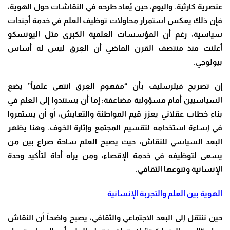
عنصرية كارثية. واليوم، حين يُعاد طرحه في النقاشات حول الهوية،
فإن ذلك يعكس استمرار محاولات توظيف العلم في خدمة أجندات
سياسية، رغم أن المؤسسات العلمية الكبرى مثل اليونسكو
أعلنت منذ منتصف القرن الماضي أن العِرق ليس له أساس
بيولوجي.
إن تصريح فيلرسليف بأن “مفهوم العِرق انتهى علمياً” يضع
السياسيين أمام مسؤولية مضاعفة: إما أن يستندوا إلى العلم في
بناء خطاب عقلاني يعزز قيم المواطنة والتعايش، أو أن يستمروا
في إساءة استخدامه لتقسيم المجتمع وإثارة الخوف. وهنا يظهر
البعد السياسي للنقاش، حيث يصبح العلم ساحة صراع بين من
يسعى لتوظيفه في خدمة الإقصاء، ومن يراه أداة لتأكيد وحدة
الإنسانية وتنوعها الثقافي.
الهوية بين العلم والتجربة الإنسانية
حين ننتقل إلى البعد الاجتماعي والثقافي، يصبح واضحاً أن النقاش