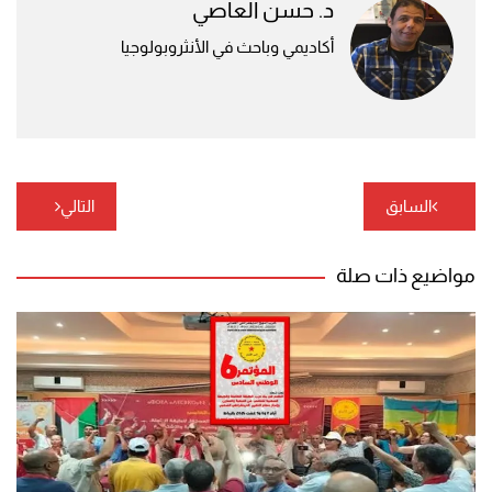
د. حسن العاصي
أكاديمي وباحث في الأنثروبولوجيا
تصفّح
السابق
التالي
المقالات
مواضيع ذات صلة