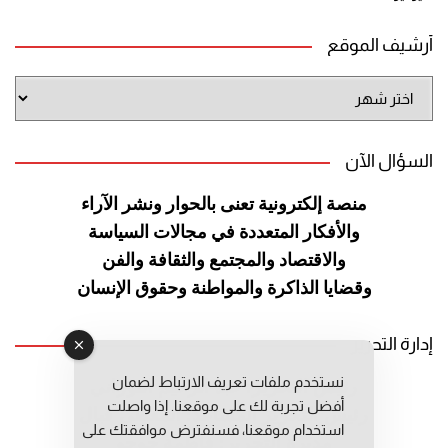
أرشيف الموقع
أرشيف
الموقع
السؤال الآن
منصة إلكترونية تعنى بالحوار ونشر
الآراء
والأفكار المتعددة في مجالات
السياسة
والاقتصاد والمجتمع والثقافة
والفن
وقضايا الذاكرة والمواطنة
وحقوق الإنسان
إدارة التحرير
نستخدم ملفات تعريف الارتباط لضمان
رئيس التحرير: عبد الرحيم التوراني
أفضل تجربة لك على موقعنا. إذا واصلت
رئيس التحرير المساعد: المعطي قبال
استخدام موقعنا، فسنفترض موافقتك على
مديرة التحرير: فاطمة حوحو