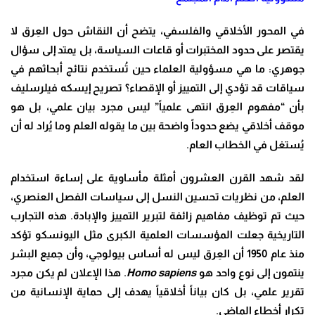
في المحور الأخلاقي والفلسفي، يتضح أن النقاش حول العِرق لا
يقتصر على حدود المختبرات أو قاعات السياسة، بل يمتد إلى سؤال
جوهري: ما هي مسؤولية العلماء حين تُستخدم نتائج أبحاثهم في
سياقات قد تؤدي إلى التمييز أو الإقصاء؟ تصريح إيسكه فيلرسليف
بأن “مفهوم العِرق انتهى علمياً” ليس مجرد بيان علمي، بل هو
موقف أخلاقي يضع حدوداً واضحة بين ما يقوله العلم وما يُراد له أن
يُستغل في الخطاب العام.
لقد شهد القرن العشرون أمثلة مأساوية على إساءة استخدام
العلم، من نظريات تحسين النسل إلى سياسات الفصل العنصري،
حيث تم توظيف مفاهيم زائفة لتبرير التمييز والإبادة. هذه التجارب
التاريخية جعلت المؤسسات العلمية الكبرى مثل اليونسكو تؤكد
منذ عام 1950 أن العِرق ليس له أساس بيولوجي، وأن جميع البشر
ينتمون إلى نوع واحد هو
Homo sapiens
. هذا الإعلان لم يكن مجرد
تقرير علمي، بل كان بياناً أخلاقياً يهدف إلى حماية الإنسانية من
تكرار أخطاء الماضي.