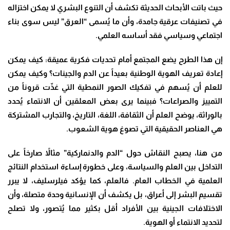
حيث باتت الأبحاث الحديثة تكشف أن التنوع البشري لا يمكن اختزاله
في تصنيفات عرقية جامدة، وأن ما يُسمى “العرق” ليس سوى بناء
اجتماعي وسياسي فقد أساسه العلمي.
إن هذا الطرح يضع المجتمع أمام تحديات فكرية عميقة: كيف يمكن
إعادة تعريف الهوية الوطنية بعيداً عن الدم والجينات؟ وكيف يمكن
للعلم أن يُسهم في تفكيك الصور النمطية التي غذّت قروناً من
التمييز والصراعات؟ فبينما يرى بعض المعلقين أن الانتماء يُحدد
بالوراثة، يوضح العلم أن الثقافة، اللغة، التاريخ، والتجارب المشتركة
هي العناصر الحقيقية التي تصوغ هوية الشعوب.
من هنا، يصبح النقاش حول “الدم والدنماركية” مثالاً صارخاً على
التداخل بين العلم والسياسة، وعلى خطورة إساءة استخدام النتائج
العلمية في الخطاب العام. فالعلم، كما يؤكد فيلرسليف، لا يبرر
تقسيم البشر إلى أعراق، بل يكشف أن الإنسانية وحدة متصلة، وأن
الاختلافات الجينية بين الأفراد أقل بكثير مما يُتصور، ولا تصلح
لتحديد الانتماء أو الهوية.