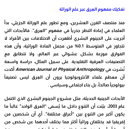
تفكيك مفهوم العِرق عبر علم الوراثة
منذ منتصف القرن العشرين، ومع تطور علم الوراثة الجزيئي، بدأ
العلماء في إعادة النظر جذرياً في مفهوم “العِرق”. فالأبحاث التي
أجريت على الجينوم البشري أظهرت أن الاختلافات بين الأفراد لا
تتجاوز في المتوسط 0.1% من مجمل المادة الوراثية، وأن هذه
الفوارق موزعة بشكل عشوائي عبر العالم، ولا تتطابق مع
التصنيفات العرقية التقليدية. على سبيل المثال، دراسة واسعة
نُشرت في
American Journal of Physical Anthropology
أكدت
أن معظم علماء الأنثروبولوجيا يرون أن العِرق ليس تصنيفاً
بيولوجياً صالحاً، بل بناء اجتماعي وسياسي .
الأبحاث الجينية الحديثة، مثل مشروع الجينوم البشري الذي اكتمل
عام 2003، بيّنت أن التنوع داخل ما يُسمى “العرق الواحد” غالباً ما
يكون أكبر من التنوع بين “أعراق مختلفة”. أي أن شخصين من
إفريقيا قد يختلفان وراثياً أكثر مما يختلف أحدهما عن شخص من