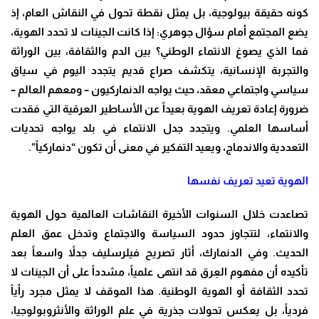
كونه حقيقة بيولوجية، بل يمثل نقطة تحول في النقاش العام، إذ
يضع المجتمع أمام سؤال جوهري: إذا كانت الجينات لا تحدد الهوية،
فما الذي يصوغ الانتماء الوطني؟ بين الدم والثقافة، بين الوراثة
والتجربة الإنسانية، يتكشف صراع قديم يتجدد اليوم في سياق
سياسي واجتماعي معقد، حيث يواجه الدنماركيون – ومعهم العالم –
ضرورة إعادة تعريف الهوية بعيداً عن الأساطير العرقية التي فقدت
أساسها العلمي. ويتجدد جدل الانتماء في بلد يواجه تحديات
التعددية والاندماج، ويعيد التفكير في معنى أن تكون “دنماركياً”.
الهوية تعيد تعريف نفسها
تصاعدت خلال السنوات الأخيرة النقاشات العالمية حول الهوية
والانتماء، لتتجاوز حدود السياسة والاجتماع وتدخل عمق العلم
الحديث. وفي الدنمارك، أثار تصريح فيلرسليف جدلاً واسعاً بعد
تأكيده أن مفهوم العِرق قد انتهى علمياً، مشدداً على أن الجينات لا
تحدد الثقافة أو الهوية الوطنية. هذا الموقف لا يمثل مجرد رأياً
فردياً، بل يعكس تحولات جذرية في علم الوراثة والأنثروبولوجيا،