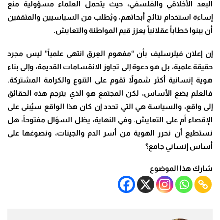
البعد الأخلاقي والفلسفي، حيث يتحمل العلماء مسؤولية منع
إساءة استخدام نتائج أبحاثهم، ويُطلب من السياسيين والمثقفين
أن يبنوا خطاباً عقلانياً يعزز قيم المواطنة والتعايش.
إن إعلان فيلرسليف بأن “مفهوم العِرق انتهى علمياً” ليس مجرد
حقيقة علمية، بل هو دعوة إلى تجاوز الانقسامات القديمة، وإلى بناء
هوية إنسانية أكثر شمولاً تقوم على التنوع والكرامة المشتركة.
فالعلم يضع الأساس، لكن المجتمع هو الذي يترجم هذه الحقائق
إلى واقع، والسياسة هي التي تحدد إن كان هذا الواقع سيُبنى على
الإقصاء أم على التعايش. وفي النهاية، يظل السؤال مفتوحاً: هل
نستطيع أن نحرر الهوية من أسر الدم والجينات، ونصوغها على
أساس إنساني جامع؟
شارك هذا الموضوع