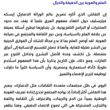
العلم والهوية بين الحقيقة والخيال
إن النقاش الذي أثاره تصريح عالم الوراثة الدنماركي إيسكه
فيلرسليف حول انتهاء مفهوم العِرق علمياً لا يقف عند حدود
المختبرات أو البرامج التلفزيونية، بل يتجاوزها ليطرح أسئلة عميقة
عن علاقة العلم بالسياسة، وعن دور الثقافة والمجتمع في صياغة
الهوية. لقد أوضح العلم بما لا يدع مجالاً للشك أن الفوارق الجينية
بين البشر ضئيلة للغاية، وأنها لا تصلح لتقسيم الإنسانية إلى أعراق
منفصلة، بل تكشف وحدة الأصل البشري وتداخل التنوع عبر
القارات. ومع ذلك، فإن التاريخ يذكرنا بأن هذا المفهوم استُخدم
طويلاً كأداة استعمارية وعنصرية، وأن السياسة كثيراً ما حاولت
توظيفه لتبرير الإقصاء والتمييز.
اليوم، في ظل مجتمعات متعددة الثقافات مثل الدنمارك، يصبح
هذا النقاش أكثر إلحاحاً، إذ يواجه المجتمع تحدي إعادة تعريف الهوية
الوطنية بعيداً عن الدم والجينات، والاعتراف بأن الثقافة واللغة
والتجارب المشتركة هي التي تصوغ الانتماء الحقيقي. وهنا يظهر