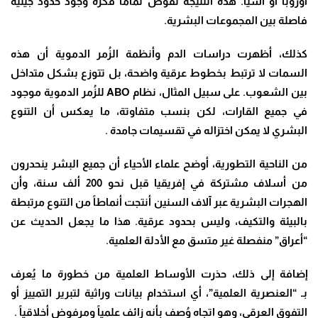
أوروبا أو آسيا. هذه النتيجة تقوض تماماً فكرة وجود حدود جينية
فاصلة بين المجموعات البشرية.
كذلك، أظهرت دراسات الدم وأنظمة الزُمر الدموية أن هذه
السمات لا ترتبط بخطوط عرقية واضحة، بل تتوزع بشكل متداخل
بين الشعوب. على سبيل المثال، نظام ABO للزُمر الدموية موجود
في جميع القارات، لكن بنسب متفاوتة، ما يعكس أن التنوع
البشري لا يمكن اختزاله في تقسيمات جامدة .
من الناحية التطورية، أوضح علماء الأحياء أن جميع البشر ينحدرون
من أسلاف مشتركة في إفريقيا قبل نحو 200 ألف سنة، وأن
الهجرات البشرية عبر آلاف السنين أنتجت أنماطاً من التنوع مرتبطة
بالبيئة والتكيف، وليس بحدود عرقية. هذا ما يجعل الحديث عن
“أعراق” منفصلة غير متسق مع الأدلة العلمية.
إضافة إلى ذلك، حذرت الأوساط العلمية من خطورة ما يُعرف
بـ “العنصرية العلمية”، أي استخدام بيانات وراثية لتبرير التمييز أو
التفوق العرقي، وهو اتجاه وُصف بأنه زائف علمياً ومرفوض أخلاقياً .