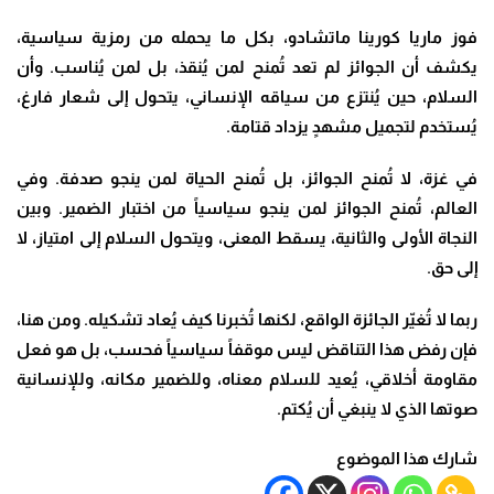
فوز ماريا كورينا ماتشادو، بكل ما يحمله من رمزية سياسية،
يكشف أن الجوائز لم تعد تُمنح لمن يُنقذ، بل لمن يُناسب. وأن
السلام، حين يُنتزع من سياقه الإنساني، يتحول إلى شعار فارغ،
يُستخدم لتجميل مشهدٍ يزداد قتامة
.
في غزة، لا تُمنح الجوائز، بل تُمنح الحياة لمن ينجو صدفة. وفي
العالم، تُمنح الجوائز لمن ينجو سياسياً من اختبار الضمير. وبين
النجاة الأولى والثانية، يسقط المعنى، ويتحول السلام إلى امتياز، لا
إلى حق
.
ربما لا تُغيّر الجائزة الواقع، لكنها تُخبرنا كيف يُعاد تشكيله. ومن هنا،
فإن رفض هذا التناقض ليس موقفاً سياسياً فحسب، بل هو فعل
مقاومة أخلاقي، يُعيد للسلام معناه، وللضمير مكانه، وللإنسانية
صوتها الذي لا ينبغي أن يُكتم
.
شارك هذا الموضوع