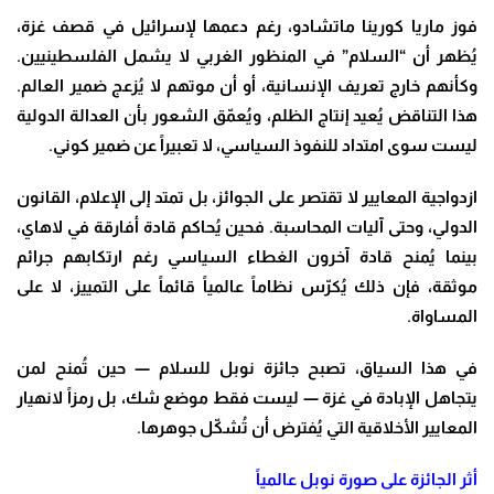
فوز ماريا كورينا ماتشادو، رغم دعمها لإسرائيل في قصف غزة،
يُظهر أن “السلام” في المنظور الغربي لا يشمل الفلسطينيين.
وكأنهم خارج تعريف الإنسانية، أو أن موتهم لا يُزعج ضمير العالم.
هذا التناقض يُعيد إنتاج الظلم، ويُعمّق الشعور بأن العدالة الدولية
ليست سوى امتداد للنفوذ السياسي، لا تعبيراً عن ضمير كوني
.
ازدواجية المعايير لا تقتصر على الجوائز، بل تمتد إلى الإعلام، القانون
الدولي، وحتى آليات المحاسبة. فحين يُحاكم قادة أفارقة في لاهاي،
بينما يُمنح قادة آخرون الغطاء السياسي رغم ارتكابهم جرائم
موثقة، فإن ذلك يُكرّس نظاماً عالمياً قائماً على التمييز، لا على
المساواة
.
في هذا السياق، تصبح جائزة نوبل للسلام — حين تُمنح لمن
يتجاهل الإبادة في غزة — ليست فقط موضع شك، بل رمزاً لانهيار
المعايير الأخلاقية التي يُفترض أن تُشكّل جوهرها
.
أثر الجائزة على صورة نوبل عالمياً