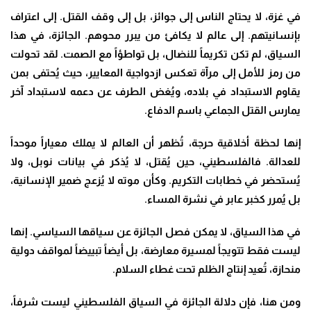
في غزة، لا يحتاج الناس إلى جوائز، بل إلى وقف القتل. إلى اعتراف
بإنسانيتهم. إلى عالم لا يكافئ من يبرر محوهم. الجائزة، في هذا
السياق، لم تكن تكريماً للنضال، بل تواطؤاً مع الصمت. لقد تحولت
من رمز للأمل إلى مرآة تعكس ازدواجية المعايير، حيث يُحتفى بمن
يقاوم الاستبداد في بلاده، ويُغض الطرف عن دعمه لاستبداد آخر
يمارس القتل الجماعي باسم الدفاع
.
إنها لحظة أخلاقية حرجة، تُظهر أن العالم لا يملك معياراً موحداً
للعدالة. فالفلسطيني، حين يُقتل، لا يُذكر في بيانات نوبل، ولا
يُستحضر في خطابات التكريم. وكأن موته لا يُزعج ضمير الإنسانية،
بل يُمرر كخبر عابر في نشرة المساء
.
في هذا السياق، لا يمكن فصل الجائزة عن سياقها السياسي. إنها
ليست فقط تتويجاً لمسيرة معارضة، بل أيضاً تبييضاً لمواقف دولية
منحازة، تُعيد إنتاج الظلم تحت غطاء السلام.
ومن هنا، فإن دلالة الجائزة في السياق الفلسطيني ليست شرفاً،