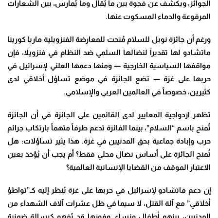
الجوائز، ويكشف عن فجوة بين ما يُقال وما يُمارس، بين الشعارات
المرفوعة والدماء المسكوت عنها
.
ورغم أن جائزة نوبل للسلام مُنحت للمعارضة الفنزويلية ماريا كورينا
ماتشادو لها تقديراً لنضالها السلمي ضد النظام في فنزويلا، فإن
مواقفها السياسية الخارجية — ومنها دعمها العلني لإسرائيل في
حربها على غزة — تضع الجائزة في موضع تساؤل أخلاقي لدى
كثيرين، خصوصاً في العالمين العربي والإسلامي
.
تظهر ازدواجية المعايير لدى القائمين على الجائزة في أن الجائزة
تُمنح باسم “السلام”، بينما الفائزة تدعم طرفاً متهماً بارتكاب جرائم
حرب وإبادة جماعية بحق المدنيين في غزة
.
هذا يثير تساؤلات: هل
تُمنح الجائزة على أساس نضال محلي فقط؟ أم يجب أن يُؤخذ بعين
الاعتبار الموقف من القضايا الإنسانية العالمية؟
إن دعم ماتشادو لإسرائيل في حربها على غزة يُنظر إليه كـ”تواطؤ
أخلاقي” مع آلة القتل، لا سيما في ظل عشرات آلاف الشهداء من
المدنيين، بينهم أطفال ونساء
.
وفوزها قد يُفهم كرسالة ضمنية