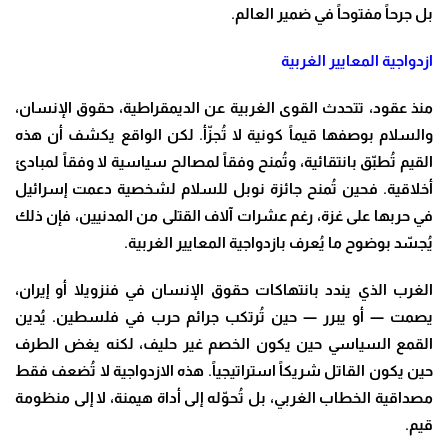
بل جرحاً مفتوحاً في ضمير العالم
.
ازدواجية المعايير الغربية
منذ عقود، تتحدث القوى الغربية عن الديمقراطية، حقوق الإنسان،
والسلام بوصفها قيماً كونية لا تُجزّأ. لكن الواقع يكشف أن هذه
القيم تُطبّق بانتقائية، وتُمنح وفقاً لمصالح سياسية لا وفقاً لمبادئ
أخلاقية. فحين تُمنح جائزة نوبل للسلام لشخصية دعمت إسرائيل
في حربها على غزة، رغم عشرات آلاف القتلى من المدنيين، فإن ذلك
يُجسّد بوضوح ما يُعرف بازدواجية المعايير الغربية
.
الغرب الذي يندد بانتهاكات حقوق الإنسان في فنزويلا أو إيران،
يصمت — أو يبرر — حين تُرتكب جرائم حرب في فلسطين. يُدين
القمع السياسي حين يكون الخصم غير حليف، لكنه يغض الطرف
حين يكون القاتل شريكاً استراتيجياً. هذه الازدواجية لا تُضعف فقط
مصداقية الخطاب الغربي، بل تُحوّله إلى أداة هيمنة، لا إلى منظومة
قيم
.