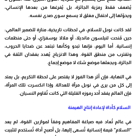
يُضعف فقط رمزية الجائزة، بل يُفرغها من بعدها الإنساني،
ويحوّلها إلى احتفال مغلق لا يسمع سوى صدى نفسه
.
لقد كانت نوبل للسلام، في لحظات تاريخية، منارة للضمير العالمي:
حين مُنحت لنيلسون مانديلا، أو ملالا يوسفزاي، أو حتى منظمات
إنسانية. أما اليوم، فإنها تبدو وكأنها تبتعد عن ضحايا الحروب،
وتقترب من منطق القوة. وهذا الانزياح يُهدد بفقدان الثقة في
الجائزة، ويجعلها موضع شك لا موضع إجماع
.
في النهاية، فإن أثر هذا الفوز لا يقتصر على لحظة التكريم، بل يمتد
إلى كل من يرى في نوبل مرآة للعدالة. وإذا انكسرت تلك المرآة،
فإن العالم يفقد أحد رموزه القليلة التي كانت تُقاوم النسيان
.
السلام كأداة لإعادة إنتاج الهيمنة
في عالم تُعاد فيه صياغة المفاهيم وفقاً لموازين القوة، لم يعد
“السلام” قيمة إنسانية تُسعى إليها، بل أصبح أداة تُستخدم لتثبيت