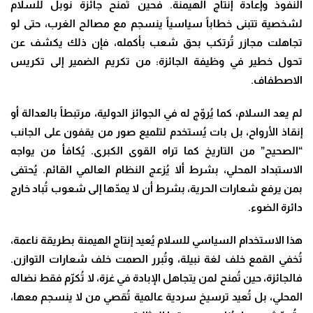
النفوذ وإعادة إنتاج الهيمنة. فحين تُمنح جائزة نوبل للسلام
لشخصية تتبنى خطاباً سياسياً ينسجم مع مصالح الغرب، حتى لو
تجاهلت مجازر تُرتكب بحق شعب بأكمله، فإن ذلك يكشف عن
تحول خطير في وظيفة الجائزة: من تكريم الضمير إلى تكريس
الاصطفاف
.
لم يعد السلام، كما يُروّج له في الجوائز الدولية، مرتبطاً بالعدالة أو
إنقاذ الأرواح، بل بات يُستخدم لتلميع صور من يقفون على الجانب
“الصحيح” من التاريخ كما تراه القوى الكبرى. يُكافأ من يواجه
الاستبداد المحلي، بشرط ألا يُزعج النظام العالمي القائم. يُحتفى
بمن يرفع شعارات الحرية، بشرط أن لا يمدّها إلى شعوب تُباد خارج
دائرة الضوء
.
هذا الاستخدام السياسي للسلام يُعيد إنتاج الهيمنة بطريقة ناعمة،
تُخفي القمع خلف لغة نبيلة، وتُبرر الصمت خلف شعارات التوازن.
فالجائزة، حين تُمنح لمن يتجاهل الإبادة في غزة، لا تُكرّم فقط نضاله
المحلي، بل تُعيد ترسيخ سردية عالمية تُقصي من لا ينسجم معها،