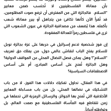
بأن معاناة الفلسطينيين لا تُحتسب ضمن معايير
“السلام
.
فالجائزة التي من المفترض أن ترفع صوت المظلومين،
قد تُقرأ الآن كأنها تكافئ من يتجاهل أو يبرر معاناة شعب
بأكمله
.
هذا يُضعف من مصداقية الجائزة في عيون الشعوب التي
ترى في فلسطين رمزاً للعدالة المفقودة
.
إن فوز شخصية تدعم إسرائيل في حربها على غزة بجائزة نوبل
للسلام يفتح الباب لنقاش عالمي حول
:
من يملك حق تعريف
“السلام”؟ وهل يمكن فصل النضال المحلي عن المواقف الدولية؟
وهل الجائزة تُمنح على أساس المبادئ، أم على أساس
الاصطفافات السياسية؟
في هذا المقال، نحاول تفكيك دلالات هذا الفوز، لا من باب
التشكيك في نضالها المحلي، بل من باب مساءلة المعايير
الأخلاقية التي تُمنح بها الجوائز، والرسائل الرمزية التي تحملها في
زمن تتقاطع فيه المأساة الفلسطينية مع صمت العالم، بل
وتواطئه أحياناً.