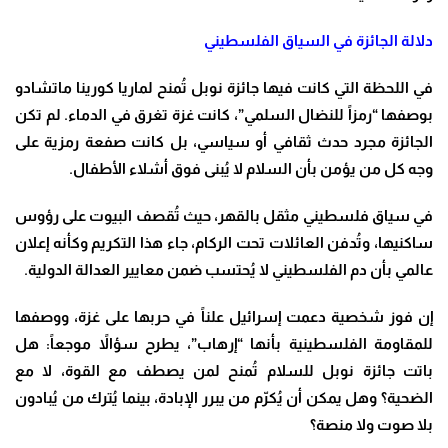
دلالة الجائزة في السياق الفلسطيني
في اللحظة التي كانت فيها جائزة نوبل تُمنح لماريا كورينا ماتشادو
بوصفها “رمزاً للنضال السلمي”، كانت غزة تغرق في الدماء. لم تكن
الجائزة مجرد حدث ثقافي أو سياسي، بل كانت صفعة رمزية على
وجه كل من يؤمن بأن السلام لا يُبنى فوق أشلاء الأطفال.
في سياق فلسطيني مثقل بالقهر، حيث تُقصف البيوت على رؤوس
ساكنيها، وتُدفن العائلات تحت الركام، جاء هذا التكريم وكأنه إعلان
عالمي بأن دم الفلسطيني لا يُحتسب ضمن معايير العدالة الدولية
.
إن فوز شخصية دعمت إسرائيل علناً في حربها على غزة، ووصفها
للمقاومة الفلسطينية بأنها “إرهاب”، يطرح سؤالاً موجعاً: هل
باتت جائزة نوبل للسلام تُمنح لمن يصطف مع القوة، لا مع
الضحية؟ وهل يمكن أن يُكرّم من يبرر الإبادة، بينما يُترك من يُبادون
بلا صوت ولا منصة؟