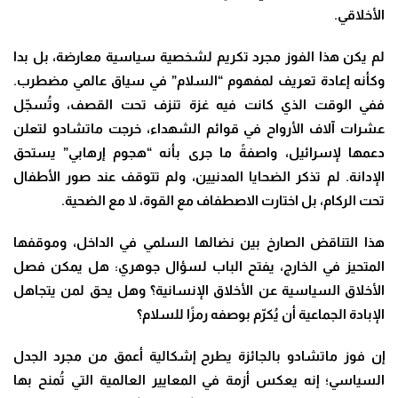
الأخلاقي
.
لم يكن هذا الفوز مجرد تكريم لشخصية سياسية معارضة، بل بدا
وكأنه إعادة تعريف لمفهوم “السلام” في سياق عالمي مضطرب.
ففي الوقت الذي كانت فيه غزة تنزف تحت القصف، وتُسجّل
عشرات آلاف الأرواح في قوائم الشهداء، خرجت ماتشادو لتعلن
دعمها لإسرائيل، واصفةً ما جرى بأنه “هجوم إرهابي” يستحق
الإدانة. لم تذكر الضحايا المدنيين، ولم تتوقف عند صور الأطفال
تحت الركام، بل اختارت الاصطفاف مع القوة، لا مع الضحية
.
هذا التناقض الصارخ بين نضالها السلمي في الداخل، وموقفها
المتحيز في الخارج، يفتح الباب لسؤال جوهري: هل يمكن فصل
الأخلاق السياسية عن الأخلاق الإنسانية؟ وهل يحق لمن يتجاهل
الإبادة الجماعية أن يُكرّم بوصفه رمزًا للسلام؟
إن فوز ماتشادو بالجائزة يطرح إشكالية أعمق من مجرد الجدل
السياسي؛ إنه يعكس أزمة في المعايير العالمية التي تُمنح بها