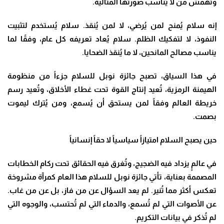
وتُهمّش من لا يُناسب صورتها المثالية
.
إنه سلام يُمنح لمن يُرضي، لا لمن يُنقذ. سلام يُستخدم لتثبيت
النفوذ، لا لتفكيك الظلم. سلام يُعاد تعريفه كل عام، وفقًا لما
يناسب مصالح المانحين، لا ما يُنقذ الضحايا
.
في هذا السياق، تصبح جائزة نوبل للسلام جزءاً من منظومة
الهيمنة الرمزية، تُعيد إنتاج القوة تحت غطاء الأخلاق، وتُعيد رسم
خريطة العالم وفقاً لمن يستحق أن يُسمع، ومن يُترك ليموت
بصمت
.
حين يصبح السلام امتيازاً سياسياً لا حقاً إنسانياً
في عالمٍ يزداد فيه الضجيج، وتُغرق فيه الحقائق تحت ركام الخطابات
المصممة بعناية، تأتي جائزة نوبل للسلام هذا العام كمرآة مشروخة
تعكس أكثر مما تُنير. لم يعد السؤال عن من فاز، بل عن من غاب.
عن الأصوات التي لم تُسمع، والدماء التي لم تُحتسب، والوجوه التي
لم تُذكر في بيانات التكريم
.