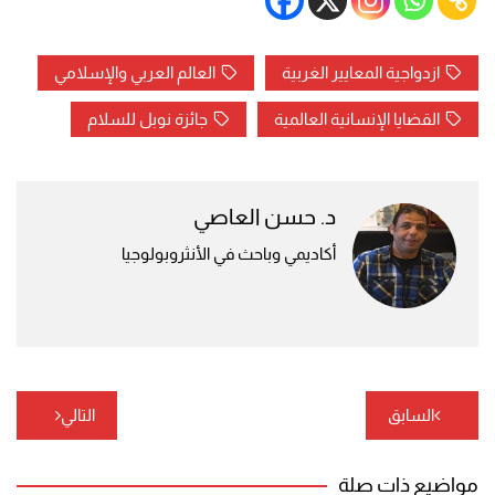
ازدواجية المعايير الغربية
العالم العربي والإسلامي
القضايا الإنسانية العالمية
جائزة نوبل للسلام
د. حسن العاصي
أكاديمي وباحث في الأنثروبولوجيا
تصفّح
السابق
التالي
المقالات
مواضيع ذات صلة