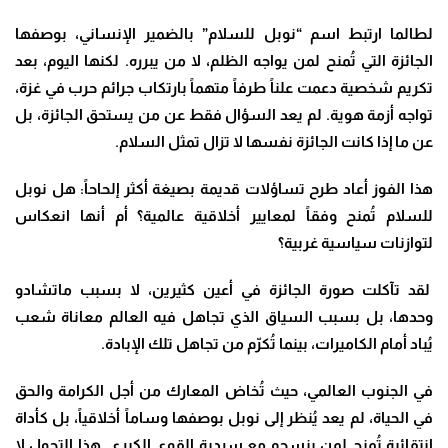
لطالما ارتبط اسم “نوبل للسلام” بالضمير الإنساني، بوصفها
الجائزة التي تُمنح لمن يواجه الظلم، لا من يبرره. لكنها اليوم، بعد
تكريم شخصية دعمت علناً طرفاً متهماً بارتكاب جرائم حرب في غزة،
تواجه أزمة هوية. لم يعد السؤال فقط عن من يستحق الجائزة، بل
عن ما إذا كانت الجائزة نفسها لا تزال تمثل السلام
.
هذا الفوز أعاد طرح تساؤلات قديمة بصيغة أكثر إلحاحاً: هل نوبل
للسلام تُمنح وفقاً لمعايير أخلاقية عالمية؟ أم أنها انعكاس
لتوازنات سياسية غربية؟
لقد تآكلت صورة الجائزة في أعين كثيرين، لا بسبب ماتشادو
وحدها، بل بسبب السياق الذي تجاهل فيه العالم معاناة شعب
يُباد أمام الكاميرات، بينما تُكرّم من تجاهل تلك الإبادة
.
في الجنوب العالمي، حيث تُخاض المعارك من أجل الكرامة والحق
في الحياة، لم يعد يُنظر إلى نوبل بوصفها وساماً أخلاقياً، بل كأداة
انتقائية تُمنح لمن ينسجم مع سردية القوى الكبرى. هذا التحول لا