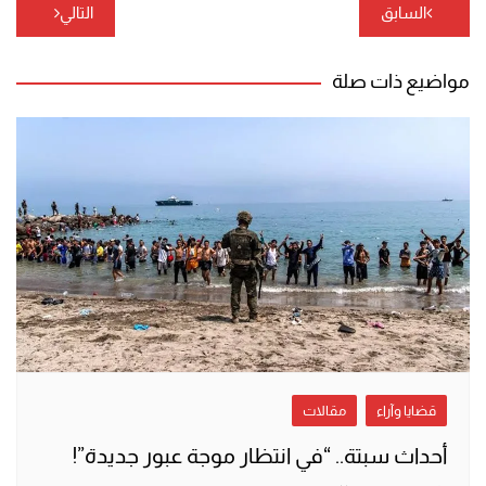
تصفّح
السابق
التالي
المقالات
مواضيع ذات صلة
قضايا وآراء
مقالات
أحداث سبتة.. “في انتظار موجة عبور جديدة”!