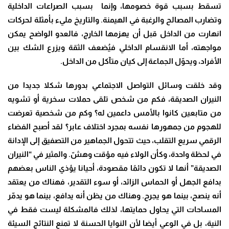
تسقط بسبب قوة خصومها، وإنما بسبب الصراعات الداخلية
وتضارب المصالح والرغبة في الهيمنة. والتاريخ مليء بأمثلة لحركات
انهارت من الداخل قبل أن يهزمها الخارج، فالعدو الواضح يمكن
مواجهته، أما الانقسام الداخلي فيُضعف الثقة ويزرع الشك بين
الأفراد، ويحوّل الجماعة إلى كيان متآكل من الداخل.
وقد خلقت وسائل التواصل الاجتماعي بدورها شكلا جديدا من
النيران الصديقة، فكم من شخص تلقى حملات سخرية أو تشويه
من متابعين كانوا بالأمس داعمين له؟ وكم من شخصية تعرضت
للهجوم من جمهورها نفسه بمجرد اختلاف عابر؟ لقد أصبح الفضاء
الرقمي سريع التقلب، حيث تتحول الجماهير من التصفيق إلى الإدانة
في لحظة واحدة، وكأن الولاء فيه مؤقت وهشّ. والمثير في “النيران
الصديقة” أنها لا تكون دائمًا مقصودة، أحيانا يؤذي الناس بعضهم
بدافع الجهل أو الحماس الزائد، أو سوء التقدير، فهناك من يعتقد
أنه ينصح، بينما هو يجرح. وهناك من يظن أنه يدافع، بينما هو يدمّر
المساحات التي يحاول حمايتها، لذلك فالمشكلة ليست فقط في
النية، بل في الوعي أيضا لأن النوايا الحسنة لا تمنع النتائج السيئة