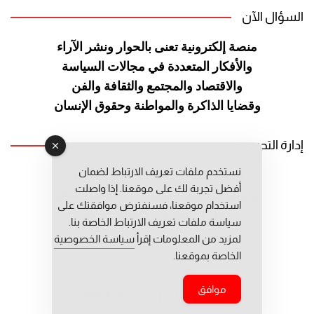
السؤال الآن
منصة إلكترونية تعنى بالحوار ونشر
الآراء
والأفكار المتعددة في مجالات
السياسة
والاقتصاد والمجتمع والثقافة
والفن
وقضايا الذاكرة والمواطنة
وحقوق الإنسان
إدارة التحرير
نستخدم ملفات تعريف الارتباط لضمان
رئيس التحرير: عبد الرحيم التوراني
أفضل تجربة لك على موقعنا. إذا واصلت
رئيس التحرير المساعد: المعطي قبال
استخدام موقعنا، فسنفترض موافقتك على
مديرة التحرير: فاطمة حوحو
سياسة ملفات تعريف الارتباط الخاصة بنا.
لمزيد من المعلومات إقرأ
سياسة الخصوصية
الخاصة بموقعنا.
موافق
جميع حقوق النشر محفوظة © 2026