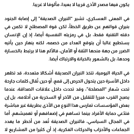
يكون فيها مصدر الأذى قريبا لا بعيدا، مألوفا لا غريبا.
في المعنى العسكري، تشير “النيران الصديقة” إلى إصابة الجنود
بنيران قواتهم عن طريق الخطأ، لكن قوة المصطلح لا تكمن في
دقته التقنية فقط، بل في رمزيته النفسية أيضا، إذ إن الإنسان
يستطيع غالبا أن يتوقع العداء من خصمه، لكنه ينهار حين يأتيه
الضرر من جهة منحها الثقة أو الأمان، فالألم هنا لا يرتبط بالخسارة
وحدها، بل بالشعور بالخيانة والارتباك أيضا.
في الحياة اليومية، تتخذ النيران الصديقة أشكالا متعددة، قد تظهر
داخل الأسرة حين يتحول الحرص إلى قمع، أو حين تُقال كلمات جارحة
تحت شعار “المصلحة”، وقد تحدث داخل علاقات الصداقة، عندما
يصبح القرب مبررا للتقليل من الآخر أو السخرية من أحلامه، بل إن
بعض المؤسسات تمارس هذا النوع من الأذى بطريقة غير مباشرة
فتدّعي حماية الأفراد بينما تساهم في إضعافهم أو تهميشهم. أما
في المجال السياسي، فالنيران الصديقة تُعد من أخطر ما يهدد
الجماعات والأحزاب والحركات الفكرية، إذ أن كثيرا من المشاريع لا