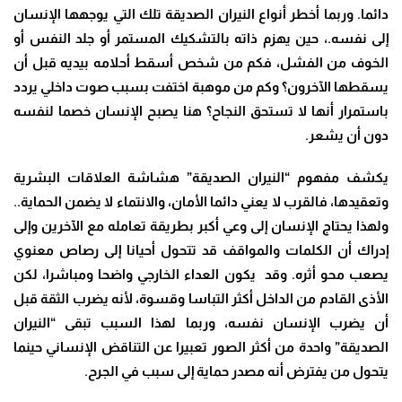
دائما. وربما أخطر أنواع النيران الصديقة تلك التي يوجهها الإنسان
إلى نفسه.، حين يهزم ذاته بالتشكيك المستمر أو جلد النفس أو
الخوف من الفشل، فكم من شخص أسقط أحلامه بيديه قبل أن
يسقطها الآخرون؟ وكم من موهبة اختفت بسبب صوت داخلي يردد
باستمرار أنها لا تستحق النجاح؟ هنا يصبح الإنسان خصما لنفسه
دون أن يشعر.
يكشف مفهوم “النيران الصديقة” هشاشة العلاقات البشرية
وتعقيدها، فالقرب لا يعني دائما الأمان، والانتماء لا يضمن الحماية..
ولهذا يحتاج الإنسان إلى وعي أكبر بطريقة تعامله مع الآخرين وإلى
إدراك أن الكلمات والمواقف قد تتحول أحيانا إلى رصاص معنوي
يصعب محو أثره. وقد يكون العداء الخارجي واضحا ومباشرا، لكن
الأذى القادم من الداخل أكثر التباسا وقسوة، لأنه يضرب الثقة قبل
أن يضرب الإنسان نفسه، وربما لهذا السبب تبقى “النيران
الصديقة” واحدة من أكثر الصور تعبيرا عن التناقض الإنساني حينما
يتحول من يفترض أنه مصدر حماية إلى سبب في الجرح.