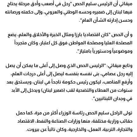
ميقاتي أن الرئيس سليم الحص “رحل في أصعب وأدق مرحلة يحتاج
فيها لبنان إلى ضميره وحسه الوطني والعروبي، وإلى حكمته ورصانته
وحسن إدارته الشأن العام
“.
و أن الحص “كان اقتصاديا بارزا ومثال الخبرة والأخلاق والعلم، يضع
المصلحة العليا ومصلحة المواطن فوق كل اعتبار، وكان متجرداً
وموضوعياً ودستورياً بامتياز
“
.
وتابع ميقاتي: “الرئيس الحص الذي وصل إلى أعلى ما يمكن أن يصل
إليه رجل عصامي، بنى نفسه بنفسه ليصل إلى أعلى درجات العلم،
وأرفع المناصب، ليكون رئيس حكومة ناجحاً في لبنان، ويستحق بعد
سنوات من العطاء والتضحية لقب (ضمير لبنان) ويدخل إلى الأبد
في وجدان اللبنانيين
“.
تولى الراحل سليم الحص رئاسة الوزراء أكثر من مرة، كما حمل
حقائب وزارية مختلفة، منها وزارات الصناعة والنفط، الاقتصاد
والتجارة، التربية، العمل، والخارجية، وكان نائباً عن بيروت.