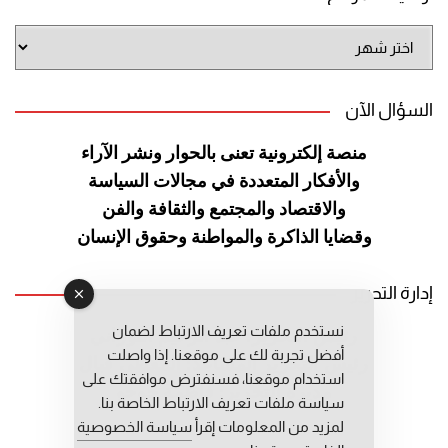
أرشيف
الموقع
السؤال الآن
منصة إلكترونية تعنى بالحوار ونشر
الآراء
والأفكار المتعددة في مجالات
السياسة
والاقتصاد والمجتمع والثقافة
والفن
وقضايا الذاكرة والمواطنة
وحقوق الإنسان
إدارة التحرير
نستخدم ملفات تعريف الارتباط لضمان
رئيس التحرير: عبد الرحيم التوراني
أفضل تجربة لك على موقعنا. إذا واصلت
رئيس التحرير المساعد: المعطي قبال
استخدام موقعنا، فسنفترض موافقتك على
مديرة التحرير: فاطمة حوحو
سياسة ملفات تعريف الارتباط الخاصة بنا.
لمزيد من المعلومات إقرأ
سياسة الخصوصية