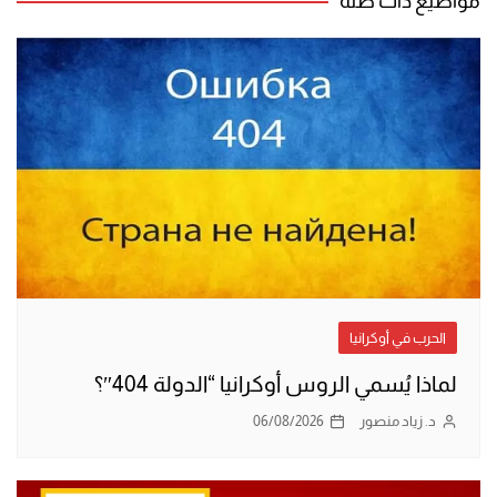
مواضيع ذات صلة
الحرب في أوكرانيا
لماذا يُسمي الروس أوكرانيا “الدولة 404″؟
د. زياد منصور
06/08/2026