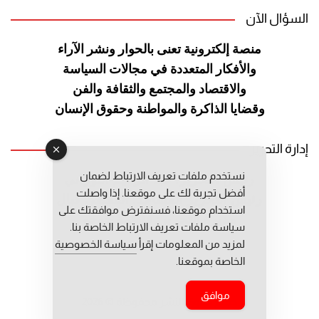
السؤال الآن
منصة إلكترونية تعنى بالحوار ونشر
الآراء
والأفكار المتعددة في مجالات
السياسة
والاقتصاد والمجتمع والثقافة
والفن
وقضايا الذاكرة والمواطنة
وحقوق الإنسان
إدارة التحرير
نستخدم ملفات تعريف الارتباط لضمان
رئيس التحرير: عبد الرحيم التوراني
أفضل تجربة لك على موقعنا. إذا واصلت
رئيس التحرير المساعد: المعطي قبال
استخدام موقعنا، فسنفترض موافقتك على
مديرة التحرير: فاطمة حوحو
سياسة ملفات تعريف الارتباط الخاصة بنا.
لمزيد من المعلومات إقرأ
سياسة الخصوصية
الخاصة بموقعنا.
موافق
جميع حقوق النشر محفوظة © 2026