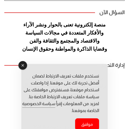
السؤال الآن
منصة إلكترونية تعنى بالحوار ونشر
الآراء
والأفكار المتعددة في مجالات
السياسة
والاقتصاد والمجتمع والثقافة
والفن
وقضايا الذاكرة والمواطنة
وحقوق الإنسان
إدارة التحرير
نستخدم ملفات تعريف الارتباط لضمان
رئيس التحرير: عبد الرحيم التوراني
أفضل تجربة لك على موقعنا. إذا واصلت
رئيس التحرير المساعد: المعطي قبال
استخدام موقعنا، فسنفترض موافقتك على
مديرة التحرير: فاطمة حوحو
سياسة ملفات تعريف الارتباط الخاصة بنا.
لمزيد من المعلومات إقرأ
سياسة الخصوصية
الخاصة بموقعنا.
موافق
جميع حقوق النشر محفوظة © 2026