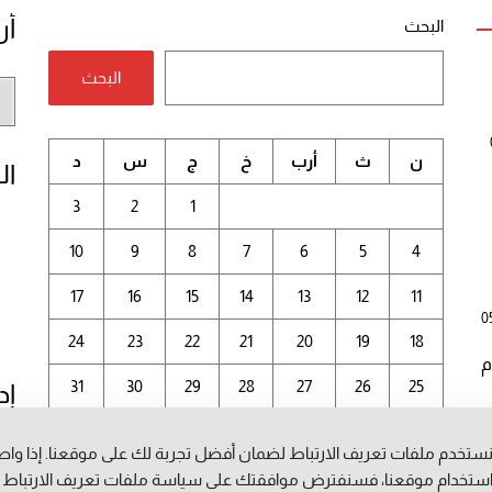
أر
البحث
البحث
أر
الم
ن
ث
أرب
خ
ج
س
د
ال
3
2
1
10
9
8
7
6
5
4
17
16
15
14
13
12
11
0
24
23
22
21
20
19
18
م
31
30
29
28
27
26
25
إد
أغسطس 2025
ستخدم ملفات تعريف الارتباط لضمان أفضل تجربة لك على موقعنا. إذا وا
ستخدام موقعنا، فسنفترض موافقتك على سياسة ملفات تعريف الارتباط