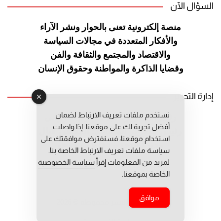
السؤال الآن
منصة إلكترونية تعنى بالحوار ونشر
الآراء
والأفكار المتعددة في مجالات
السياسة
والاقتصاد والمجتمع والثقافة
والفن
وقضايا الذاكرة والمواطنة
وحقوق الإنسان
إدارة التحرير
نستخدم ملفات تعريف الارتباط لضمان
رئيس التحرير: عبد الرحيم التوراني
أفضل تجربة لك على موقعنا. إذا واصلت
رئيس التحرير المساعد: المعطي قبال
استخدام موقعنا، فسنفترض موافقتك على
مديرة التحرير: فاطمة حوحو
سياسة ملفات تعريف الارتباط الخاصة بنا.
لمزيد من المعلومات إقرأ
سياسة الخصوصية
الخاصة بموقعنا.
موافق
جميع حقوق النشر محفوظة © 2026