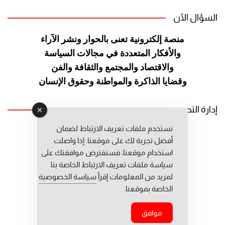
السؤال الآن
منصة إلكترونية تعنى بالحوار ونشر
الآراء
والأفكار المتعددة في مجالات
السياسة
والاقتصاد والمجتمع والثقافة
والفن
وقضايا الذاكرة والمواطنة
وحقوق الإنسان
إدارة التحرير
نستخدم ملفات تعريف الارتباط لضمان
رئيس التحرير: عبد الرحيم التوراني
أفضل تجربة لك على موقعنا. إذا واصلت
رئيس التحرير المساعد: المعطي قبال
استخدام موقعنا، فسنفترض موافقتك على
مديرة التحرير: فاطمة حوحو
سياسة ملفات تعريف الارتباط الخاصة بنا.
لمزيد من المعلومات إقرأ
سياسة الخصوصية
الخاصة بموقعنا.
موافق
جميع حقوق النشر محفوظة © 2026