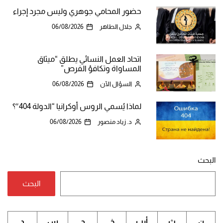
حضور المحامي جوهري وليس مجرد إجراء
جلال الطاهر
06/08/2026
اتحاد العمل النسائي يطلق “ميثاق
المساواة وتكافؤ الفرص”
السؤال الآن
06/08/2026
لماذا يُسمي الروس أوكرانيا “الدولة 404″؟
د. زياد منصور
06/08/2026
البحث
البحث
ن
ث
أرب
خ
ج
س
د