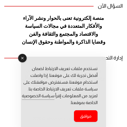
السؤال الآن
منصة إلكترونية تعنى بالحوار ونشر
الآراء
والأفكار المتعددة في مجالات
السياسة
والاقتصاد والمجتمع والثقافة
والفن
وقضايا الذاكرة والمواطنة
وحقوق الإنسان
إدارة التحرير
نستخدم ملفات تعريف الارتباط لضمان
رئيس التحرير: عبد الرحيم التوراني
أفضل تجربة لك على موقعنا. إذا واصلت
رئيس التحرير المساعد: المعطي قبال
استخدام موقعنا، فسنفترض موافقتك على
مديرة التحرير: فاطمة حوحو
سياسة ملفات تعريف الارتباط الخاصة بنا.
لمزيد من المعلومات إقرأ
سياسة الخصوصية
الخاصة بموقعنا.
موافق
جميع حقوق النشر محفوظة © 2026