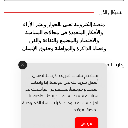
السؤال الآن
منصة إلكترونية تعنى بالحوار ونشر
الآراء
والأفكار المتعددة في مجالات
السياسة
والاقتصاد والمجتمع والثقافة
والفن
وقضايا الذاكرة والمواطنة
وحقوق الإنسان
إدارة التحرير
نستخدم ملفات تعريف الارتباط لضمان
رئيس التحرير: عبد الرحيم التوراني
أفضل تجربة لك على موقعنا. إذا واصلت
رئيس التحرير المساعد: المعطي قبال
استخدام موقعنا، فسنفترض موافقتك على
مديرة التحرير: فاطمة حوحو
سياسة ملفات تعريف الارتباط الخاصة بنا.
لمزيد من المعلومات إقرأ
سياسة الخصوصية
الخاصة بموقعنا.
موافق
جميع حقوق النشر محفوظة © 2026