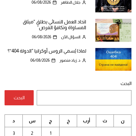
جلال الطاهر
06/08/2026
اتحاد العمل النسائي يطلق “ميثاق
المساواة وتكافؤ الفرص”
السؤال الآن
06/08/2026
لماذا يُسمي الروس أوكرانيا “الدولة 404″؟
د. زياد منصور
06/08/2026
البحث
البحث
ن
ث
أرب
خ
ج
س
د
3
2
1