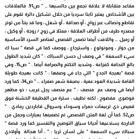
مقاعد متقابلة لا علاقة تجمع بين جالسيها … ” ص91. فالعلاقات
بين الأشخاص يعتبر ثابتا سرديا من خلال تشكيل دائرة تقوم على
تقاطع وتصالب عبر زواج ، أو صداقة ، أو شغل ، وما قد ينتأ من توتر
مصدره طرف من أطراف العلاقة ؛ ممثلا في زوج / زوجة ، أو وكيل ،
أو زميل … واللافت أيضا تضمن القصص لعناصر السرد الأساسية
من حوار ، ومونولوغ ، واسترجاع ، ووصف كما في قصة ” سبا ك
سيء السمعة ” في وصف ل حسن السباك : ” كان شديد الطول
بالغ النحافة كفزاعة ، وشديد التكتم والصرامة أيضا . ” ص15، وفي
قصة “بهيجة الجدع ” التي جاء في وصفها : ” كانت بهيجة طويلة
القامة شديدة العود عفية ، بصبغة شعر صفراء … ” ص34، كما ورد
أيضا في وصف عم منصف : ” عم منصف رجل غريب ؛ ذو مظهر
فوضوي مفضوح ، لكنه نظيف ، سترة من القطيفة الخشنة فوق
قميص ذي تربيعات حمراء وسوداء وسروال قاباردين رمادي . ”
ص52. كما أن لغة المتن القصصي تم تضمينها بعبارات وجمل من
الدارجة يستدعيها أحيانا سياق التوضيح والتفسير كما ورد قصة ”
سباك سيء السمعة ” على لسان ثريا : ” ـ أنا هجالة وأولادي