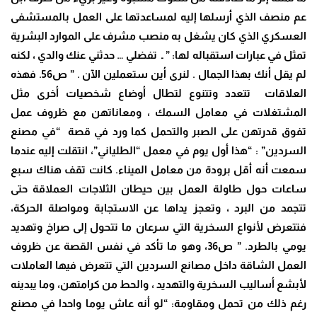
عم منصف الذي أرسلها إليه لمساعدتها على العمل بالمستشفى
العسكري الذي كان يشغل به منصب مشرف على الموارد البشرية
تمثل في عبارات استقباله لها: ” ـ تفضلي … حدثني عنك والدي ، لكنه
لم يقل أنك بهذا الجمال . لنرى أين ستعملين الآن . ” ص56. فهذه
العلاقات تتعدد وتتنوع لتطال أوضاع شخصيات أخرى مثل
المشتغلات في معامل السمك ، ومعاناتهن مع ظروف عمل
تفوق قدرتهن على الصبر والتحمل كما ورد في قصة “في مصنع
السردين” : “هذا أول يوم في معمل “الطلياني”، انتقلت إليه عندما
سمعت أنه أقل برودة من معامل الميناء. كانت تقف هناك سبع
ساعات حول طاولة العمل بين حيطان الثلاجات العملاقة حتى
تتجمد من البرد ، وتعجز يداها عن الاستجابة ومواصلة الحركة،
فتتعرض لأنواع السخرية التي سرعان ما تتحول إلى صراخ وتهديد
يومي بالطرد. ” ص36، وهو ما تأكد في نفس القصة عن ظروف
العمل الشاقة داخل مصانع السردين التي تتعرض فيها العاملات
لأبشع أساليب السخرية والتهديد ، والحط من كرامتهن، وما يبدينه
رغم ذلك من تحمل ومقاومة: “لو أنه عاش يوما واحدا في مصنع