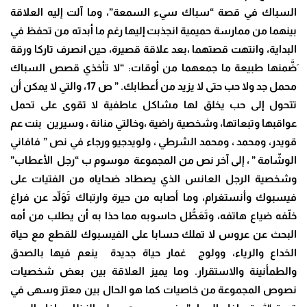
السباك في قصة “سباك سيء السمعة”، وما آلت إليه العلاقة
بينهما من ممارسة حميمية انجذبت إليها رغم ما أبدته من تحفظ في
البداية، وانتهت قصتهما ،بعد علاقة قصيرة، حين انصرف تاركا ورقة
َضَّمنها طبيعة ما جمعهما من أوقات: “لا تأخذي قصص السباك
محمل جد ولا حب حتى لا يزيد من أعطابك. ” ص 17، والتي لا يمكن أن
تتحول إلى حب يخلق لها مشاكل عاطفية لا تقوى على تحمل
عواقبها وتبعاتها، وشخصية راضية ،وخالتي منانة ، وسيرين بنت عم
قويدر، ومحمد ، ومحمد الشرطي ، ولويدجيو ورجاء في نص ” فافاني
الوشّامة ” ، إلى آخر نص من المجموعة موسوم ب “رجل الأعطاب”
وشخصية الرجل العانس الذي يصطاد ضحاياه من الفتيات على
فيسبوك وأنستغرام، وما أصابه من حيرة وارتباك تَوَلّد عن فراغ
خلّفه ضياع هاتفه، وتَعَطُّل حاسوبه مما حذا به أن يطلب من أمه
البحث عن عروس لا تملك حسابا على الفيسبوك للقطع مع حياة
الخداع والرياء، وولوج غمار حياة جديدة ينعم فيها بالصدق
والطمأنينة والاستقرار. وما يميز العلاقة بين بعض شخصيات
نصوص المجموعة من خاصيات كما هو الحال بين معتز وسهى في