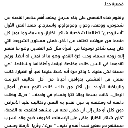
قصيرة جدا.
وتقوم هذه القصص على بناء سردي يعتمد أهم عناصر القصة من
شخوص، ووصف، وحوار، ومونولوغ، واسترجاع. فمنذ النص الأول
“أستروجين” تطالعنا شخصية شاكر الطّراز، وبسمة، وما يميز كل
منهما من ميولات تختلف عن الآخر، فعلى مستوى الشروط التي
كان يحب شاكر توفرها في المرأة مثل كبر النهدين وهو ما تفتقر
إليه زوجه بسمة، وحب كرة القدم، وهو ما لا تميل له أيضا. ورغم
تقدمها في السن ظلت مخلصة لبيتها، وأطفالها وشغلها: “هي
مسنة لكن عفية، لا يذكر مرة أنه لاحظ عليها تعبا أو انهيارا. كانت
تعمل في المشفى بدوامين أحيانا من أجل تكاليف الدراسة
والرياضة للأولاد. بل أكثر من ذلك، كانت تقوم ببعض أعمال
الرجال… كانت بسمة رجالا كثرا ونساء في واحدة… ” ص8، وظلت
داعمة له ومهتمة به حين تقدم به العمر، وتكالبت عليه الأمراض
دون كلل أو ملل إلى أن قضى نحبه في مشهد اختتمت به القصة:
“كان شاكر الطّراز ملقى على الإسفلت كخروف ذبيح وقد تسرب
مستنقع دم صغير تحت أنفه وأذنيه… ” ص12، وثريا الأرملة وحسن