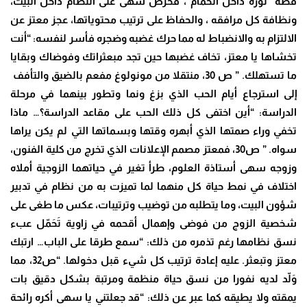
قصة “ثورة داخل الحمام”، فحرص سهى على النظام داخل البيت،
ونظافة كل مرافقه ، والحفاظ على ترتيب محتوياتها، عجز معتز عن
الالتزام به والانضباط له مما حرك غضبه وضجره فأسر لنفسه: “أنت
تخشاها يا معتز، تخاف غضبها حين تجد مبعثراتك وفوضاك وبقايا
ما تستهلك. ” ص 30، منتقلا من مونولوغ مفعم بالضيق والتأفف
إلى استرجاع أيام الحب الذي بزغ ونما وتطور بينهما في مرحلة
الدراسة: “أين اختفى كل ذلك الحب على مقاعد الدراسة؟… ماذا
تخفي وراء صمتها الذي أبهره وقتها وبسماتها التي لم يكن يراها
سواه. ” ص30، فمعتز مصمم الإعلانات الذي تخرج من كلية الفنون،
وزوجه سهى أستاذة العلوم، طرأ تغير في حياتهما الزوجية أملاه
اختلاف في نمط حياة كل منهما لما تميزت به من نظام في تدبير
شؤون البيت، وما يتطلبه من توضيب وترتيبات، عكس ما طغى على
شخصية الزوج من فوضى وإهمال أقحمه في زاوية تَحَمّل عبء
نسق نظامها رغم تذمره من ذلك: “سمع طرقا على الباب… ارتبك
معتز وتبعثر. عليه إعادة ترتيب كل شيء قبل دخولها. “ص32، مما
وَلّد لديه نفورا من نسق حياة منظمة ومرتبة بشكل دقيق بات
يمقته ولا يطيقه كما عبر عن ذلك: “قد جعلتني يا سهى أكره رائحة