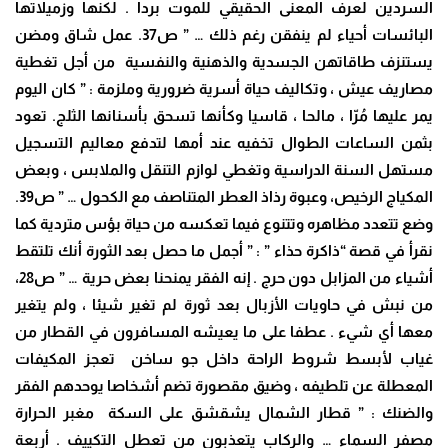
السردين لعرف المعنى الحقيقي للموت بردا . لكنها وزميلاتها
البائسات أحياء لم ينفقن رغم ذلك … ” ص37. عمل شاق ومضن
يستنزف طاقاتهن الجسدية والذهنية والنفسية من أجل تغطية
مصاريف عيش ، وتكاليف حياة أسرية ضرورية وملزمة : ” كان اليوم
يمر عليها مُرّا ، مالحا ، قاسيا وكأنها تسحق بأسنانها الثلج. تعود
بثمن الساعات الطوال تخفيه عند أمها لتدفع معاليم التسجيل
مستهل السنة الدراسية وتغطي لوازم التنقل والملابس ، وبعض
المكياج الرخيص، وعبوة رذاذ العطر المتناصف مع الكحول … ” ص39.
وضع تتعدد مظاهره وتتنوع فيما تعكسه من حياة بؤس متردية كما
نقرأ في قصة “ذاكرة حذاء ” : ” أجمل ما حصل بعد الثورة أنك تلتقط
أشياء من المزابل دون حرج . إنه الفقر يمنحنا بعض حرية … ” ص28،
من نبش في حاويات الأزبال بعد ثورة لم تغير شيئا ، ولم يتغير
معها أي شيء . عطفا على ما يعيشه المسافرون في القطار من
غياب لأبسط شروط الراحة داخل جو ساخن تعجز المكيفات
المعطلة عن تلطيفه ، وضيق مقصورة تضم أشخاصا يوحدهم الفقر
والضنك : ” قطار الشمال يشقشق على السكة مغبر الحرارة
مصفر السماء … والركاب يتعذبون من تعطل التكييف . أربعة