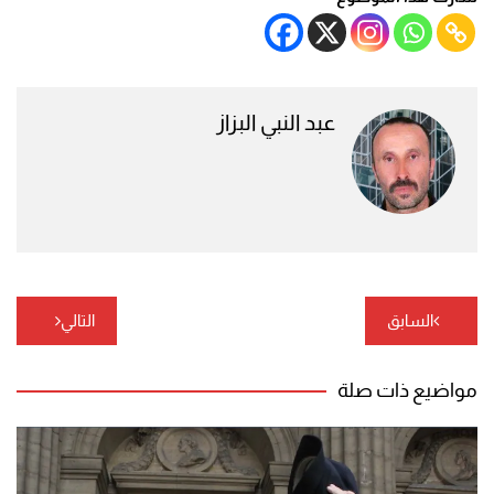
عبد النبي البزاز
تصفّح
السابق
التالي
المقالات
مواضيع ذات صلة