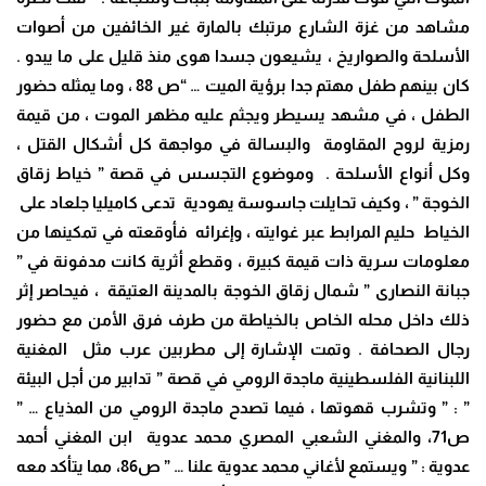
مشاهد من غزة الشارع مرتبك بالمارة غير الخائفين من أصوات
الأسلحة والصواريخ ، يشيعون جسدا هوى منذ قليل على ما يبدو .
كان بينهم طفل مهتم جدا برؤية الميت … “ص 88 ، وما يمثله حضور
الطفل ، في مشهد يسيطر ويجثم عليه مظهر الموت ، من قيمة
رمزية لروح المقاومة والبسالة في مواجهة كل أشكال القتل ،
وكل أنواع الأسلحة . وموضوع التجسس في قصة ” خياط زقاق
الخوجة ” ، وكيف تحايلت جاسوسة يهودية تدعى كاميليا جلعاد على
الخياط حليم المرابط عبر غوايته ، وإغرائه فأوقعته في تمكينها من
معلومات سرية ذات قيمة كبيرة ، وقطع أثرية كانت مدفونة في ”
جبانة النصارى ” شمال زقاق الخوجة بالمدينة العتيقة ، فيحاصر إثر
ذلك داخل محله الخاص بالخياطة من طرف فرق الأمن مع حضور
رجال الصحافة . وتمت الإشارة إلى مطربين عرب مثل المغنية
اللبنانية الفلسطينية ماجدة الرومي في قصة ” تدابير من أجل البيئة
” : ” وتشرب قهوتها ، فيما تصدح ماجدة الرومي من المذياع … ”
ص71، والمغني الشعبي المصري محمد عدوية ابن المغني أحمد
عدوية : ” ويستمع لأغاني محمد عدوية علنا … ” ص86، مما يتأكد معه