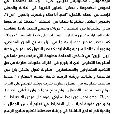
ميفهموش ، مخلاونيش نعرس.” ص14 . ولا تفتأ تصادفنا ، في
نصوص الأضمومة ، بعض التعابير الغريبة في الدلالة والمعنى
كإحساس الحذاء بالخجل: “نعم، أنا حذاء وشعرت بالخجل. “ص19،
وتصوير الماضي مشنوقا متدليا من السقف: “محدقة في ماضيها
يتدلى مشنوقا من السقف… ” ص74، ويصبح للقصة بلاط تتهافت
عليه المجازات: “حين تقاطرت المجازات على بلاط القصة… ” ص95 .
كما تحضر عناصر عدة، إسهاما في إثراء نسيج المتن القصصي،
وتنويع أشكاله السردية والدلالية ؛ كعنصر التحول كما نقرأ في قصة
“زين الزين” في شخص المعلمة فطومة التي عرفت بصرامتها في
أسلوبها التعليمي الذي لا يتورع في اقتراف عقوبات صارمة في حق
التلاميذ المتهاونين والمستهترين ، سلوك تحول بشكل بارز حين
تقاعدها وإنشائها ورشة للرسم خاصة بتعليم الصغار : ” عندما
تقاعدت فطومة من العمل ، صارت تتدرب ورشة للرسم على الحرير
، ولم تعد تعاقب الأطفال ، ولم تفتح يوما ديوان ( أغاني الحياة ).
“ص27 ، وهو تحول من نمط سلوكي يقوم على فرض الانضباط ، لا
يخلو من عقوبة أحيانا ، إلى الانخراط في تعليم أسس الجمال ،
وتنمية قدراته لدى الناشئة في ورشة خصصتها لتعليم مبادئ الرسم