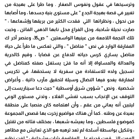
وترسيخها في عقول ونفوس الصغار . وما طرا على بهيجة من
تغيير في قصة بهيجة الجدع ” على مستوى بنية جسدها ، وما أصابها
من نحول ، ونظراتها التي فقدت الكثير من بريقها وإشعاعها : ”
صارت نحيلة شاحبة، وحل الفراغ محل نابها الذهبي الفاتن ، وخبت
تلك النجمة اللامعة من عينيها الواسعتين. ” ص35، وعنصر آخر ك
المفارقة الوارد في نص ” مناضل ” ، والتي تعكس ما طرأ على حياة
مناضل يساري كرس حياته للدفاع عن قضايا ، وقيم كالحرية
والعدالة والمساواة إلا أنه ما فتئ يستغل صفته كمناضل في
تسجيل ولده للاستفادة من سفرية لا يستحقها، في تكريس
لمفارقة يغدو فيها النضال وسيلة لتحقيق مآرب ذاتية ، وأغراض
شخصية . ونص ” شؤون شرق أوسطية ” حيث دعا سيناريست إلى
التوقف عن الإنجاب بسبب تفشي الغلاء ، وتدني مستوى الوعي
ليتبين أنه يعاني من عقم ، وأن اهتمامه كان منصبا على منطقة
بعيدة عن وطنه . كما أن هناك مواضيع زخرت بها قصص المجموعة
كموضوع فلسطين ، وما يعيشه شعبها ، بمختلف فئاته من تقتيل
، وتنكيل بواسطة أسلحة لم تعد ترهبه هو الذي تعايش مع مظاهر
الموت التي قوت قدرته على المقاومة بثبات وشجاعة : ” لفت نظره