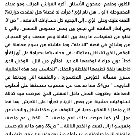
الكلور، وطعم معجون الأسنان. أكره الفراش المرتب ومواعيدك
المضبوطة (ألو … هل نام لؤي؟ قرأت له قصة؟ هل تفقدت حرارته؟)
اللعنة عليك وعلى لؤي… إلى الجحيم كل حساباتك التافهة… ” ص31.
وفي إطار العلاقة التي تجمع بين بعض شخوص القصص، والتي لا
تخلو من تعقيدات، ما ربط بين النادلة وعم منصف بائع السجائر،
من وشائج في قصة “النادلة”، وما عاشته من سوء معاملة في
المقهى الذي تشتغل به تمثلت في محاسبتها بصرامة على أي زلة أو
خطأ دون مراعاة لوضعها المادي المتأزم من قِبَل الوكيل الذي
خاطبها بلغة تطبعها الغلظة والجفاء: “نتحاسب بعد هذه الطلبية،
سنرى مسألة الكؤوس المكسورة ، والملعقة التي وجدتها في
الحاوية… ” ص54، مما ضاعف من منسوب سخطها على أسلوب
المعاملة، وظروف العمل داخل المقهى الذي تعرضت فيه كذلك
لسلوكيات مشينة من بعض الزيناء تجرأوا على التحرش بها فما
كان منها إلا التفكير، جديا، في التوقف عن هكذا شغل والبحث عن
عمل آخر كما صرحت بذلك لعم منصف: ” ـ تاخذني عم منصف
ونعرسو ؟ راني تعبت م الخدم الناتئة … ” ص55، وهو ما لم يتم حسب
ما تمنته إثر ما صادفته من سلوك مشبوه وغير بريء من طرف ابن