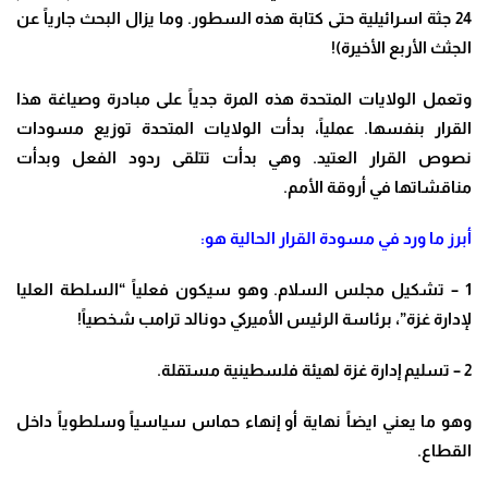
24 جثة اسرائيلية حتى كتابة هذه السطور. وما يزال البحث جارياً عن
الجثث الأربع الأخيرة)
!
وتعمل الولايات المتحدة هذه المرة جدياً على مبادرة وصياغة هذا
القرار بنفسها
.
عملياً، بدأت الولايات المتحدة توزيع مسودات
نصوص القرار العتيد. وهي بدأت تتلقى ردود الفعل وبدأت
مناقشاتها في أروقة الأمم
.
أبرز ما ورد في مسودة القرار الحالية هو
:
1 –
تشكيل مجلس السلام. وهو سيكون فعلياً “السلطة العليا
لإدارة غزة”، برئاسة الرئيس الأميركي دونالد ترامب شخصياً
!
2 –
تسليم إدارة غزة لهيئة فلسطينية مستقلة
.
وهو ما يعني ايضاً نهاية أو إنهاء حماس سياسياً وسلطوياً داخل
القطاع
.