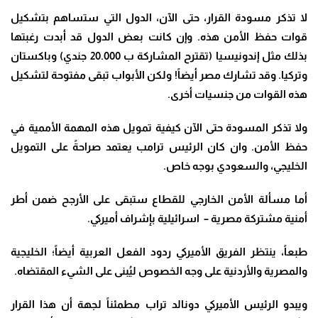
لا تذكر مسودة القرار، حتى الآن، الدول التي ستساهم بتشكيل
قوات حفظ الأمن هذه. وإن كانت بعض الدول قد أبدت رغبتها
بذلك مثل إندونيسيا (تقترح المشاركة ب 20.000 جندي) وباكستان
وتركيا. وقد تشارك مصر أيضاً! ولكن الأبواب تبقى مفتوحة لتشكيل
هذه القوات من جنسيات أخرى
.
ولا تذكر المسودة حتى الآن كيفية تمويل هذه المهمة الأممية في
حفظ الأمن. وان كان الرئيس ترامب يعتمد صراحةً على التمويل
الخليجي، والسعودي بوجه خاص
.
أما مسألة الأمن الخارجي للقطاع ستبقى على الأرجح ضمن أطر
أمنية مشتركة مصرية – اسرائيلية بإشراف أميركي
.
طبعاً، ينتظر الفريق الأميركي ردود الفعل العربية أيضاً؛ الخليجية
والمصرية والأردنية على وجه الخصوص ليُبنى على الشيء المقتضاه
.
ويبدو الرئيس الأميركي دونالد تراب مطمئناً لجهة أن هذا القرار