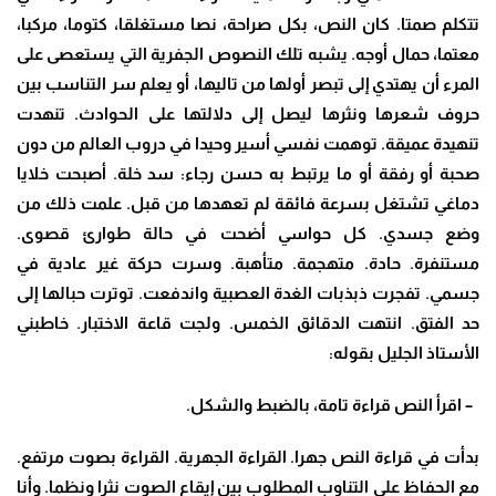
تتكلم صمتا. كان النص، بكل صراحة، نصا مستغلقا، كتوما، مركبا،
معتما، حمال أوجه. يشبه تلك النصوص الجفرية التي يستعصى على
المرء أن يهتدي إلى تبصر أولها من تاليها، أو يعلم سر التناسب بين
حروف شعرها ونثرها ليصل إلى دلالتها على الحوادث. تنهدت
تنهيدة عميقة. توهمت نفسي أسير وحيدا في دروب العالم من دون
صحبة أو رفقة أو ما يرتبط به حسن رجاء: سد خلة. أصبحت خلايا
دماغي تشتغل بسرعة فائقة لم تعهدها من قبل. علمت ذلك من
وضع جسدي. كل حواسي أضحت في حالة طوارئ قصوى.
مستنفرة. حادة. متهجمة. متأهبة. وسرت حركة غير عادية في
جسمي. تفجرت ذبذبات الغدة العصبية واندفعت. توترت حبالها إلى
حد الفتق. انتهت الدقائق الخمس. ولجت قاعة الاختبار. خاطبني
الأستاذ الجليل بقوله:
– اقرأ النص قراءة تامة، بالضبط والشكل.
بدأت في قراءة النص جهرا. القراءة الجهرية. القراءة بصوت مرتفع.
مع الحفاظ على التناوب المطلوب بين إيقاع الصوت نثرا ونظما. وأنا