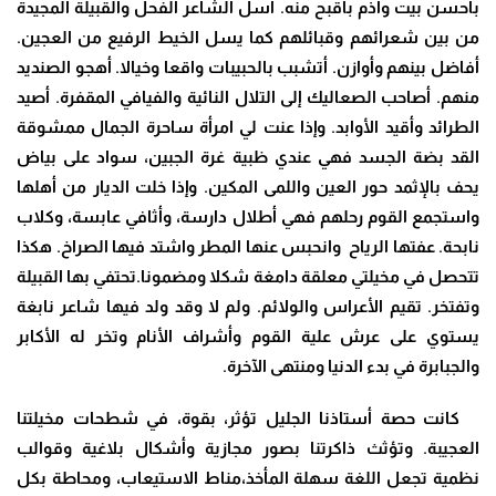
بأحسن بيت وأذم بأقبح منه. أسل الشاعر الفحل والقبيلة المجيدة
من بين شعرائهم وقبائلهم كما يسل الخيط الرفيع من العجين.
أفاضل بينهم وأوازن. أتشبب بالحبيبات واقعا وخيالا. أهجو الصنديد
منهم. أصاحب الصعاليك إلى التلال النائية والفيافي المقفرة. أصيد
الطرائد وأقيد الأوابد. وإذا عنت لي امرأة ساحرة الجمال ممشوقة
القد بضة الجسد فهي عندي ظبية غرة الجبين، سواد على بياض
يحف بالإثمد حور العين واللمى المكين. وإذا خلت الديار من أهلها
واستجمع القوم رحلهم فهي أطلال دارسة، وأثافي عابسة، وكلاب
نابحة. عفتها الرياح وانحبس عنها المطر واشتد فيها الصراخ. هكذا
تتحصل في مخيلتي معلقة دامغة شكلا ومضمونا.تحتفي بها القبيلة
وتفتخر. تقيم الأعراس والولائم. ولم لا وقد ولد فيها شاعر نابغة
يستوي على عرش علية القوم وأشراف الأنام وتخر له الأكابر
والجبابرة في بدء الدنيا ومنتهى الآخرة.
كانت حصة أستاذنا الجليل تؤثر، بقوة، في شطحات مخيلتنا
العجيبة. وتؤثث ذاكرتنا بصور مجازية وأشكال بلاغية وقوالب
نظمية تجعل اللغة سهلة المأخذ،مناط الاستيعاب، ومحاطة بكل