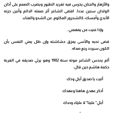
والأزهار والجنان.يخرس فيه تغريد الطيور ويضرب الصمم على آذان
الولدان سنين عددا. اقتفى الشاعر أثر صمته الدائم وأنين حزنه
الأبدي وأمسك، كالشحرور المكلوم، عن الشدو والغناء:
وإذا غنيت من يفهمني..
قضى نحبه والأسى يمزق حشاشته وإن ظل يمني النفس بأن
الكون سيردد رجع صداه.
ألم يحدس الشاعر موته سنة 1982 وهو يرثي صديقه في الغربة
حكمة هاشم حين قال:
أتيت يا صديق أبكي ودك
أذكر عهدي هاهنا وعهدك
أبكي” علينا” لا عليك وحدك