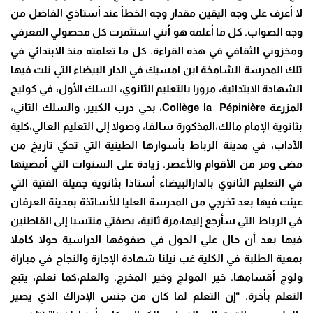
لا أعرف على وجه اليقين مقدار وجه الخطأ عند أستاذي الفاضل من
وجه الصواب. كل ما أعلمه هو أنني استثمرت كل محصولي المعرفي
ومخزوني الثقافي في هذه القراءة. كل ما تعلمته منذ الابتدائي في
تلك المدرسة الشامخة ابن امسيك في الدار البيضاء التي نلت فيها
الشهادة الابتدائية، مرورا بالتعليم الثانوي، السلك الأول، في كوليج
المزرعة Collège la Pépinière، بحي درب الكبير، والسلك الثاني،
بثانوية الإمام مالك،المذكورة سالفا، وصولا إلى التعليم العالي،كلية
الآداب، في مدينة الرباط بأسوارها الطينية التي تحكي تاريخ من
مضى ومر من الأقوام والأعصر. زيادة على السنوات التي أمضيتها
في التعليم الثانوي بالدارالبيضاء أستاذا بثانوية جميلة الفتية التي
عينت فيها بعد تخرجي من المدرسة العليا للأساتذة بمدينة العرفان
في الرباط التي سأرجع إليها،مرة ثانية، بصفتي منتسبا إلى القاطنين
فيها بعد أن حال علي الحول في صفوفها الدراسية حولا كاملا
بمعية الطلبة في الكلية غب نيلنا شهادة الإجازة والنجاح في مباراة
ولوج أقسامها. خير المولج وخير المخرج. والعلم،كما نعلم، يتبع
التعلم بأخرة. “إن التعلم لما كان من جنس الإدراك الذي يصير