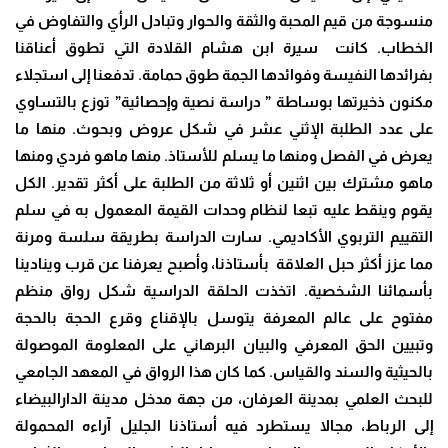
منسوجة من قيم المحبة والثقة والحوار وتبادل الرأي والتفاوض في
الخطاب. كانت سيرة ابن هشام القلادة التي تطوق أعناقنا
بفرائدها النفيسة وفوائدها الجمة طوق حمامة. تدفعنا إلى استجلاء
مكنون ذخيرتها بوساطة ” دراسة نصية وإحصائية” توزع بالتساوي
على عدد الطلبة الإثني عشر في شكل عروض وبحوث. منها ما
يعرض في الفصل ومنها ما يسلم للأستاذ. منها ماهو فردي ومنها
ماهو مشترك بين اثنين أو ثلاثة من الطلبة على أكثر تقدير. الكل
يقوم وينقط عليه تبعا لنظام وحدات القيمة المعمول به في سلم
التقييم التربوي الأكاديمي. سارت الدراسة بطريقة سلسة ومرنة
مما عزز أكثر حبل العلاقة بأستاذنا، وأصبح يعرفنا عن قرب وينادينا
بأسمائنا الشخصية. اتخذت الحلقة الدراسية شكل رواق منظم
مفتوح على عالم المعرفة يتوسل بالإقناع وقرع الحجة بالحجة
وتبيين الحق المعرفي والبيان البرهاني على المعلومة الموصولة
بالحيثية والسند والقياس. كما كان هذا الرواق في المعهد الجامعي
للبحث العلمي بمدينة العرفان، من جهة مدخل مدينة الدارالبيضاء
إلى الرباط، مجالا يستطرد فيه أستاذنا الجليل آراءه المحمولة