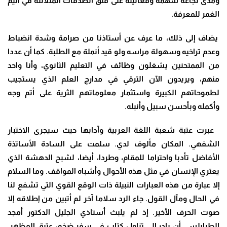
ومدى نجاعة سهمه وفعاليته على فتق الصدفات المتلألئة في اليم
الغمر للمعرفة.
يضاف إلى ذلك، ما عرف عن أستاذنا من صرامة وشدة انضباط
وعدم تراخيه وسهولة مراسه ولو قيد أنملة مع الطلبة. كما أن عددا
من الممتحنين يشغلون وظائف في التعليم الثانوي، وأنا واحد
منهم، ويريدون الآن الترقي في مدارج العلم الذي يستجيب
لطموحاتهم الكبيرة واستثمار معلوماتهم الثرية على أتم وجه
وأكمله وبأحسن سبيل وأنبله.
عبرت عتبة شعبة اللغة العربية وآدابها حيث سيجرى الاختبار
الشفهي. المكان مألوف لدي. سلمت على السادة الأساتذة
الأفاضل تأدبا واحتراما للمقام، وطردا، أيضا، لشبح الدهشة الذي
يعتري الإنسان في مثل هذه الأحوال وأشباه المواقف. وما السلام
إلا عبارة من هذه العبارات النبيلة ذات الوقع القوي التي تشفع لنا
في الحال ومآل القول. جاء الرد سلاما آخر لم أتبين من إطلاقه إلا
صوت الحرف الأخير. إذ لم يلبث أستاذي الجليل الدكتور أمجد
الطرابلسي أن بادر إلى تناول كتاب في سفر ضخم، عتيق المظهر.