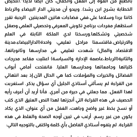
بالطبع من القوة إلى الفعل والكمال، كان أيضا لذيذا”.(تلخيص
الخطابة بشرح ابن رشد). ويبدو أن مدينتي الدار البيضاء والرباط
كانتا بردا وسلاما علي.ففي فضاءات هاتين المدينتين الرحبة تقرر
استظهار مفردات برنامج تكويني المعرفي وتحصيلي العلمي وصقل
شخصيتي وتشكلها.ورسختا لدي الملكة الثابتة في العلم
والارتياض.فاقتسمتا مراحل تعليمي: واحدة(الدارالبيضاء،مدينة
الاقتصاد والمال) شهدت تعليمي في مدارسها وثانوياتها،
والثانية(الرباط،عاصمة الإدارة والسياسة) اعتليت مقاعد مدرجات
كلياتها وجامعاتها ومدارسها العليا. فانفتحت أمامي أبواب
الفضائل والخيرات والمؤملات كما هي الحال الآن.إذ بعد انتهائي
من القراءة لم يسألني أستاذي الجليل أي سؤال يذكر. استغربت
لهذا الفعل. مما جعلني في حيرة من أمري. فأنا أريد أن أعرف رأيه
الحصيف في هذه القراءة التي أنجزتها لهذا النص العتيق الذي كتب
أو نسخ بخط غير واضح وباهت، الغفل من أي عنوان، الذي يكاد
يكون من غير رسم. أرغب في تبين أوجه الصحة والغلط في هذه
القراءة. لم يتفوه أستاذي الفاضل بأي كلمة واكتفى بالتوجيه التالي: