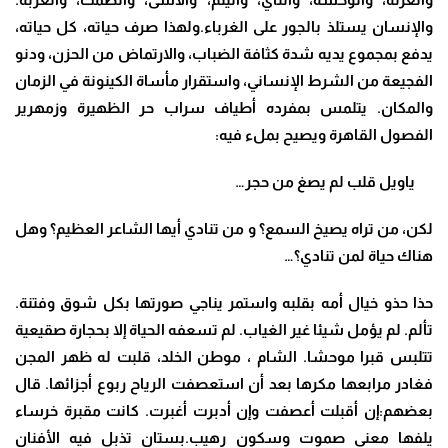
والإنسان يستلذ بالجور على الغرباء.ولهذا صرف حياته، كل حياته،
يدفع بمجموع يديه شدة كثافة الضباب، والارتماض من الحزن، ودنو
الفجيعة من الشرط الإنساني، واستقرار مأساة الكينونة في الزمان
والمكان. يتلمس بمفرده أطياف سراب حر الظهيرة وزمهرير
الفصول القاهرة ويصيح بملء فيه:
ياويل قلب لم يصغ من حجر…
لكن، من تراه يصيخ السمع؟ و من تنادي أيها الشاعر العظيم؟ وهل
هناك حياة لمن تنادي؟…
حذا حذو خيال أمه بقلبه واستمر يناجي صورتها بكل شوق وفتنة.
تألم. لم يؤمل شيئا غير الغياب. لم تسعفه الحياة إلا بحجارة صقيعية
تتلبس قبرا موحشا. الشام ، موطن الخلد، قلبت له ظهر المجن
فغادر مرابعها مكرها بعد أن استعصفت الرياح ربوع أجزائها. قال
بعضهم:إن أقبلت أعصفت وإن أدبرت أغبرت. كانت مقبرة خرساء
يلفها معنى صموت وسكون رهيب.بستان تذبل فيه الأفنان