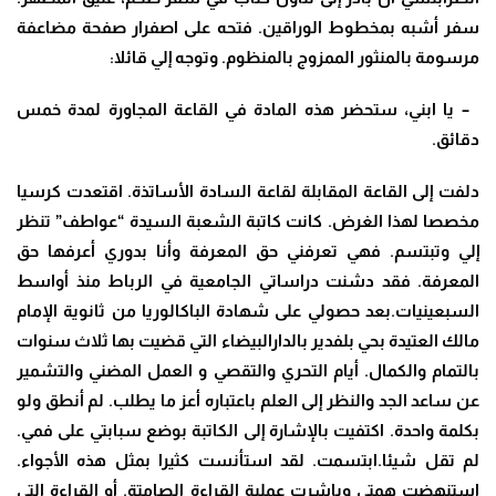
سفر أشبه بمخطوط الوراقين. فتحه على اصفرار صفحة مضاعفة
مرسومة بالمنثور الممزوج بالمنظوم. وتوجه إلي قائلا:
– يا ابني، ستحضر هذه المادة في القاعة المجاورة لمدة خمس
دقائق.
دلفت إلى القاعة المقابلة لقاعة السادة الأساتذة. اقتعدت كرسيا
مخصصا لهذا الغرض. كانت كاتبة الشعبة السيدة “عواطف” تنظر
إلي وتبتسم. فهي تعرفني حق المعرفة وأنا بدوري أعرفها حق
المعرفة. فقد دشنت دراساتي الجامعية في الرباط منذ أواسط
السبعينيات.بعد حصولي على شهادة الباكالوريا من ثانوية الإمام
مالك العتيدة بحي بلفدير بالدارالبيضاء التي قضيت بها ثلاث سنوات
بالتمام والكمال. أيام التحري والتقصي و العمل المضني والتشمير
عن ساعد الجد والنظر إلى العلم باعتباره أعز ما يطلب. لم أنطق ولو
بكلمة واحدة. اكتفيت بالإشارة إلى الكاتبة بوضع سبابتي على فمي.
لم تقل شيئا.ابتسمت. لقد استأنست كثيرا بمثل هذه الأجواء.
استنهضت همتي وباشرت عملية القراءة الصامتة. أو القراءة التي