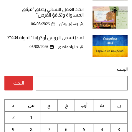
اتحاد العمل النسائي يطلق “ميثاق
المساواة وتكافؤ الفرص”
السؤال الآن
06/08/2026
لماذا يُسمي الروس أوكرانيا “الدولة 404″؟
د. زياد منصور
06/08/2026
البحث
البحث
ن
ث
أرب
خ
ج
س
د
2
1
9
8
7
6
5
4
3