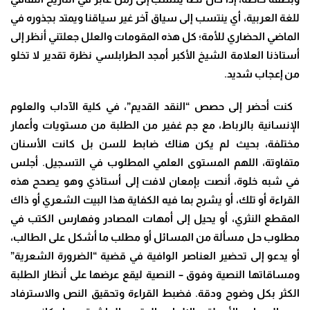
للغة العربية، أي ينتسب إلى سياق آخر غير سياقنا ويمتد بجذوره في
الماضي الحضاري للأمة؛ كل هذه المقومات والعلل جعلتني أنظر إلى
أستاذنا العلامة الشيخ الأكبر أمجد الطرابلسي نظرة تقدير لا تخلو
من إعجاب شديد.
كنت أحضر إلى حصص “النقد القديم”، في كلية الآداب والعلوم
الإنسانية بالرباط، مع جم غفير من الطلبة من مستويات وأعمار
مختلفة، بحيث لم يكن هناك ضابط للسن بل كانت الأسنان
متفاوتة، اللهم المستوى العلمي المطلوب في التسجيل. أجلس
في شبه خلوة، أنصت بإمعان لافت إلى أستاذي وهو يصحح هذه
القراءة أو تلك، أو يشرح بما فيه الكفاية هذا البيت الشعري أو ذاك
المقطع النثري، أو يحيل إلى أمهات المصادر وفهارس الكتب في
مطلوب حل مسألة من المسائل أو مطلب ما أشكل على الطالب،
أو يدعو إلى تحضير العناصر الوافية في قضية “الضرورة الشعرية”
ومساقاتها النصية وفوق – النصية ليقع عرضها على أنظار الطلبة
الكثر بكل وضوح ودقة. فضبط القراءة وتحقيق النص والاسترفاد