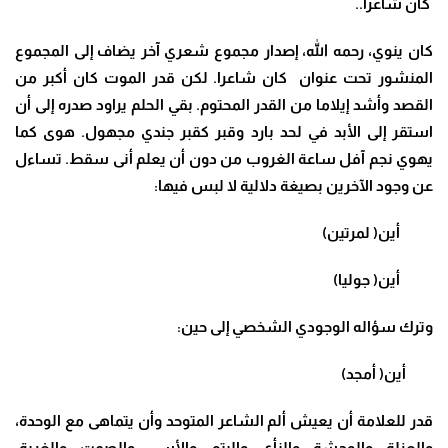
كان شاعرا..
كان ينوي، رحمه الله، إصدار مجموع شعري آخر يضاف إلى المجموع
المنشور تحت عنوان كان شاعرا. لكن قدر الموت كان أكبر من
القصد وأشد إيلاما من القدر المحتوم. بقي الحلم يراود صدره إلى أن
استقر إلى الأبد في لحد بارد وقبر كقبر جندي مجهول. هوى كما
يهوي نجم آفل ساعة الغروب من دون أن يعلم أنى سقط. تساءل
عن وجود الآخرين بصيغة دلالية لا لبس فيها:
أين( لمرتين)
أين( جوليا)
وترك سؤاله الوجودي الشخصي إلى حين:
أين( أمجد)
قدر للعلامة أن يعيش ألم الشاعر المتوحد وأن يتماهى مع الوحدة،
والعزلة، والوحشة، والنأي، واليتم، والأسى، والصمت، والغربة.