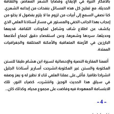
بالأفكار النيرة في الإيقاع، وقضايا الشعر المعاصر، والثقافة
الحديثة، مع تمليح كل هذه المسائل بنفحات من إبداعه الشعري.
كنا نصغي السمع إلى أبيات من لزوم ما لا يلزم بفضول لا يخلو من
إعجاب بهذا الجانب الخفي والمستور في مسار أستاذنا العلمي الذي
يكشف عن اطلاع شاف وشامل لمكونات الثقافة، قديمها
وحديثها، سردها وشعرها، وعن استقصاء دقيق لجماع أعلامها
البارزين في الأزمنة المتعاقبة والأمكنة المختلفة والجغرافيات
الممتدة.
أتممنا المقاربة النصية والإحصائية لسيرة ابن هشام طبقا للسنن
المكتوبة والسنن غير المكتوبة.انشرحت أسارير أستاذنا الجليل
انشراحا طافيا. فأثنى على عملنا العلمي ثناء لا نظير له و يعز وصفه
في سياق هذا الحديث الوجيز. وانتشرت، كضياء النور، تلك
الابتسامة المعهودة فيه وفاضت على مجموع محياه. وكذلك كان…
– 4 –