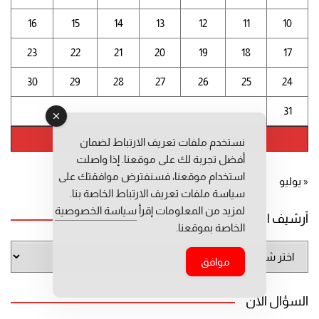
16
15
14
13
12
11
10
23
22
21
20
19
18
17
30
29
28
27
26
25
24
31
أغسطس 2026
نستخدم ملفات تعريف الارتباط لضمان
أفضل تجربة لك على موقعنا. إذا واصلت
استخدام موقعنا، فسنفترض موافقتك على
« يوليو
سياسة ملفات تعريف الارتباط الخاصة بنا.
لمزيد من المعلومات إقرأ
سياسة الخصوصية
أرشيف الموقع
الخاصة بموقعنا.
أرشيف
موافق
الموقع
السؤال الآن