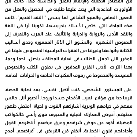
من المصادر الأصيلة والإلمام بالمتن والحاشية معا، كانت من
الأولويات القاعدية التي يحث عليها طلبته في التحصيل والنهل من
المعين الصافي والمنبع الشافي لما يسمى ” النقد القديم”. كانت
هذه المادة، التي اختص الأستاذ بتدريسها، تكوينا ثرا في اللغة
والنقد الأدبي والرواية والدراية والتأليف عند العرب والتعرف إلى
النصوص الشهيرة والتشوق إلى الآثار المغمورة وحذق أساليب
الكتابة وأنواعها وغيرها من الفقرات الدراسية المنصوص عليها في
المقرر التي تجعل الطالب،في نهاية المطاف، يتصل، لحما ودما،
بهذا التراث الأدبي الغزير المدفون في بطون الكتب والنصوص
الغميسة والمحفوظ في رفوف المكتبات الخاصة و الخزانات العامة.
على المستوى الشخصي، كنت أتخيل نفسي، بعد نهاية الحصة،
قريبا جدا من هؤلاء العرب الأقحاح جسدا وروحا. أتصور أنني جالس
معهم في خيامهم الوبرية أشاركهم القوت والحياة. أمتطي ظهور
مطيهم. أخوض المعارك القبلية والسيوف فوق رأسي كالكواكب
المضيئة. أذود عن حوض شرفهم وعرق عرضهم. أناظرهم القول
وأجادلهم فنون الخطابة. أنظم فن القريض في أغراضهم. أمدح