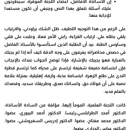
إن الأساتذة الأفاضل، أعضاء اللجنة الموقرة، سيطرحون
عليك أسئلة تتعلق بهذا النص وينبغي أن تكون مستعدا
للإجابة عنها.
على الرغم من هذا التوجيه اللطيف، ظل الشك يراودني، والارتياب
يلقي بظله علي. ارتياب القراءة. رابني الأمر فعلا. وغلبت على قلبي
وساوس الظنة. بيد أن الطلبة الذين استأنسوا بالأستاذ الفاضل
في حصص محاضراته يعرفون على وجه الدقة كيف أنه إذا لم يجبك
بالعبارة فهو يجيبك بالإشارة. فإذا توضح الجواب عندك بالإيجاب
فإن ابتسامة خفيفة شفيفة ترتسم على محياه كما ترتسم قطرة
الندى على طلع الزهرة. ابتسامة عذبة، وارفة، إهليلية، بمنزلة علامة
نصبة على أن قولك حق، ولسانك صدق، وطريقك سديد، وقصدك
بالعلم مديد.
كانت اللجنة العلمية، المومأ إليها، مؤلفة من السادة الأساتذة:
الدكتور أمجد الطرابلسي،رئيسا. الدكتور أحمد اليبوري، عضوا.
الدكتور محمد مفتاح، عضوا. الدكتور إدريس السغروشني، عضوا.
الدكتور عباس الجراري، عضوا.