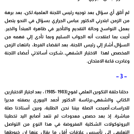
لم أتلق أي سؤال بعد توجيه رئيس اللجنة العلمية.لكن، بعد برهة
من الزمن ابتدرني الدكتور عباس الجراري بسؤال في النحو يتصل
بعمل النواسخ وحالة التقديم والتأخير في ظاهرة المبتدأ والخبر.
أجبت بما اعتقدت أنه الجواب السليم وبما تأدى إلي فهمه من
السؤال.أشار إلي رئيس اللجنة، بعد انقضاء الفرط، بانتهاء الزمن
المخصص لهذا الاختبار الشفهي..شكرت أساتذتي أعضاء اللجنة
وغادرت قاعة الامتحان.
– 3 –
دخلنا حلقة التكوين العلمي لفوج(1983 -1985) ، بعد اجتياز الاختبارين
الكتابي والشفهي،برئاسة الدكتور أحمد اليبوري بصفته مديرا
للدراسات.أصبحت الصلة بيننا نحن الطلبة، وبين أستاذنا صلة
مباشرة. إذ بعد حصص معدودات لم تتعد أصابع اليد تخطينا
البروتوكولات الشكلية المفروضة في هذا النوع من التواصل
التعليمي إلى تأسيس علاقات أقل ما يقال عنها إن خيوطها