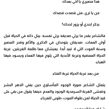
هذا مصيري يا أخي بعدك
من يا ترى، متى قصدت قصدك
يذكر لحدي أو يزور لحدك؟
فالشاعر بقدر ما يرثي صديقه يرثي نفسه. يبكي ذاته في الحياة قبل
أوان الممات. صديقان يتوحدان في الذكرى والألم وقدر المصير
وسنة الموت التي لا تبيد أبدا. يعيشان معا ظلمة الغربتين: غربة
الحياة الممضية وغربة الأبدية التي يلوح فيها العماء ويسود فيها
الهباء:
من بعد غربة الحياة غربة الفناء
يتمثل الشاعر صورة الوجود المأساوي حين يفني الدهر البشر
وتغشى الغربة السرمدية الوجود والعدم. حينها يقول من بقي على
قيد الحياة لمن طواه الموت: طوبى للغرباء.
شارك هذا الموضوع