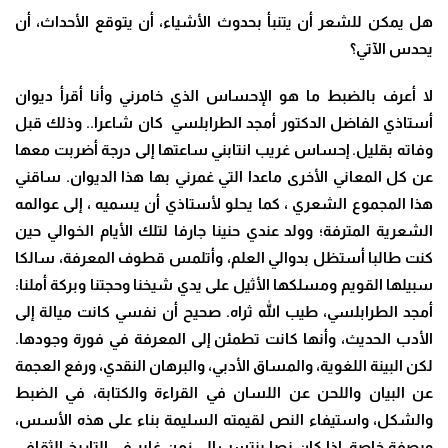
هل يمكن للشعر أن يتنبأ بحدوث الأشياء، أن يتوقع الأحداث، أن
يحدس الآتي؟
لا أعرف بالضبط ما هو الإحساس الذي خامرني وأنا أقرأ ديوان
أستاذي الفاضل الدكتور أمجد الطرابلسي كان شاعرا.. وذلك قبل
وفاته بقليل. إحساس غريب انتابني ساعتها إلى درجة أضربت معها
عن كل المعاني الأخرى ماعدا التي غمرني بها هذا الديوان. ساقني
هذا المجموع الشعري ، كما يحلو لأستاذي أن يسميه ، إلى عوالمه
الشعرية المترفة؛ وولد عندي حنينا جارفا لتلك الأيام الخوالي حين
كنت طالبا أستظل بدوالي العلم، وأتلمس قطوف المعرفة، سالكا
سبيلها القويم ومسلكها الأثيل على يدي شيخنا وحجتنا وبركة أملنا:
أمجد الطرابلسي، طيب الله ثراه. صحيح أن نفسي كانت ميالة إلى
الأدب الحديث، وأنها كانت تطمئن إلى المعرفة في فورة وجودها.
لكن البينة اللغوية، والمساق الأدبي، والبرهان النقدي، ورفع العجمة
عن البيان واللحن عن اللسان في القراءة والكتابة، في الضبط
والشكل، واستيفاء النص لقيمته السليمة بناء على هذه الأسس،
وبصفة خاصة، إذا كان نصا ينتسب إلى زمن غابر في التاريخ الثقافي