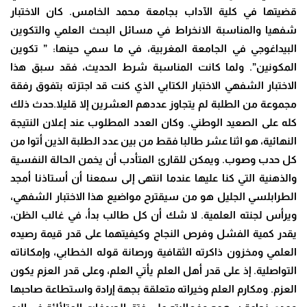
قضيتها في كلية الآداب بجامعة محمد الخامس. كان الاختبار
شفهيا والمناسبة الانخراط في مسائل البحث العلمي والتكوين
البيداغوجي في الجامعة المغربية، في ما سمي حينها: ” تكوين
المكونين”. ولما كانت المناسبة شرط الحديث، فقد سبق هذا
الاختبار الشفهي الاختبار الكتابي الذي كنت قد اجتزته بتفوق رفقة
مجموعة من الطلبة لم يتجاوز عددهم العشرين إلا قليلا.حدث ذلك
كله على الصعيد الوطني. وكان العدد المطلوب عند إعلان النتيجة
النهائية، هو اثنا عشر طالبا فقط من بين عدد الطلبة الذين أتوا من
كل حدب وصوب. ويمكن للقارئ المتأدب أن يخمن الحالة النفسية
والذهنية التي كنا عليها عندما انتهى إلى سمعنا أن أستاذنا أمجد
الطرابلسي الجليل هو من سيقترح مواضيع هذا الاختبار الشفهي،
ويرأس لجنته العلمية. لا شك أن كل طالب بدأ، في غالب الظن،
يقدر كمية الفشل وفرص النجاح وكيفيتهما على قدر قيمة رصيده
العلمي ومخزون ذاكرته الثقافية ورصانة قوله الخطابي، وإمكاناته
التواصلية. إذ على قدر أهل العلم يأتي العلم، وعلى قدر العزم يكون
العزم. ومكارم العلم وخيراته متعلقة بجهة إرادة واستطاعة صاحبها