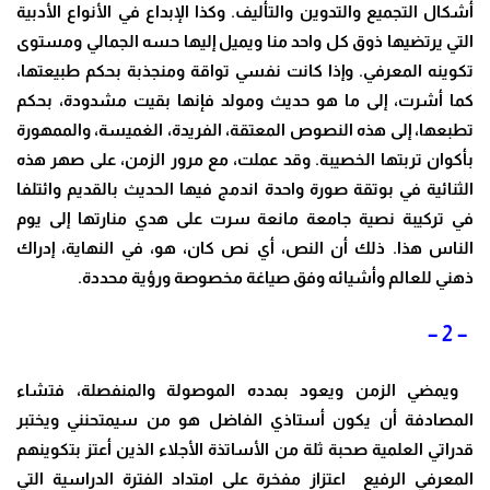
أشكال التجميع والتدوين والتأليف. وكذا الإبداع في الأنواع الأدبية
التي يرتضيها ذوق كل واحد منا ويميل إليها حسه الجمالي ومستوى
تكوينه المعرفي. وإذا كانت نفسي تواقة ومنجذبة بحكم طبيعتها،
كما أشرت، إلى ما هو حديث ومولد فإنها بقيت مشدودة، بحكم
تطبعها، إلى هذه النصوص المعتقة، الفريدة، الغميسة، والممهورة
بأكوان تربتها الخصيبة. وقد عملت، مع مرور الزمن، على صهر هذه
الثنائية في بوتقة صورة واحدة اندمج فيها الحديث بالقديم وائتلفا
في تركيبة نصية جامعة مانعة سرت على هدي منارتها إلى يوم
الناس هذا. ذلك أن النص، أي نص كان، هو، في النهاية، إدراك
ذهني للعالم وأشيائه وفق صياغة مخصوصة ورؤية محددة.
– 2 –
ويمضي الزمن ويعود بمدده الموصولة والمنفصلة، فتشاء
المصادفة أن يكون أستاذي الفاضل هو من سيمتحنني ويختبر
قدراتي العلمية صحبة ثلة من الأساتذة الأجلاء الذين أعتز بتكوينهم
المعرفي الرفيع اعتزاز مفخرة على امتداد الفترة الدراسية التي