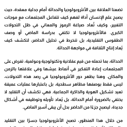
تضعنا العلاقة بين الأنثروبولوجيا والحداثة أمام جدلية معقدة، حيث
يصبح علم الإنسان أداة لفهم كيف تتفاعل المجتمعات مع موجات
التغيير، وكيف تُعاد صياغة الرموز والمعاني في ظل التحولات
الكبرى. فالأنثروبولوجيا لا تكتفي بدراسة الماضي أو وصف
الطقوس التقليدية، بل تنخرط في تحليل الحاضر، لتكشف كيف
يُعاد إنتاج الثقافة في مواجهة الحداثة
.
الحداثة، بما تحمله من قيم عقلانية وتكنولوجية وعولمية، تفرض على
المجتمعات إعادة التفكير في أنماط عيشها وفي علاقتها بالزمن
والمكان. وهنا يظهر دور الأنثروبولوجيا في رصد هذه التحولات،
ليس فقط بوصفها مظاهر سطحية، بل باعتبارها عمليات عميقة
تعيد تشكيل الهوية والذاكرة الجماعية. فهي تكشف أن التقليد لا
يختفي بالضرورة أمام الحداثة، بل يُعاد تأويله وتوظيفه في أشكال
جديدة، ليصبح جزءًا من الحاضر بدل أن يبقى أسير الماضي
.
من خلال هذا المنظور، تصبح الأنثروبولوجيا جسرًا بين التقليد