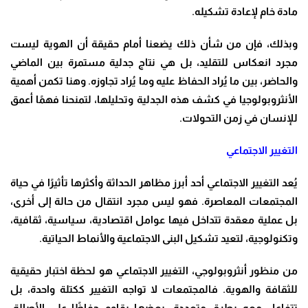
مادة خام لإعادة تشكيله
.
وبذلك، فإن من شأن ذلك يضعنا أمام حقيقة أن الهوية ليست
مجرد انعكاس للتقليد، بل هي نتاج جدلية مستمرة بين الماضي
والحاضر، بين ما يُراد الحفاظ عليه وما يُراد تجاوزه. وهنا تكمن أهمية
الأنثروبولوجيا في كشف هذه الجدلية وتحليلها، لتمنحنا فهمًا أعمق
للإنسان في زمن التحولات
.
التغيير الاجتماعي
يُعد التغيير الاجتماعي أحد أبرز مظاهر الحداثة وأكثرها تأثيرًا في حياة
المجتمعات المعاصرة. فهو ليس مجرد انتقال من حالة إلى أخرى،
بل عملية معقدة تتداخل فيها عوامل اقتصادية، سياسية، ثقافية،
وتكنولوجية، لتعيد تشكيل البنى الاجتماعية والأنماط الحياتية
.
من منظور أنثروبولوجي، التغيير الاجتماعي هو لحظة اختبار حقيقية
للثقافة والهوية. فالمجتمعات لا تواجه التغيير ككتلة واحدة، بل
تتفاعل معه بطرق متعددة: بعضها يقاوم حفاظًا على الأصالة،