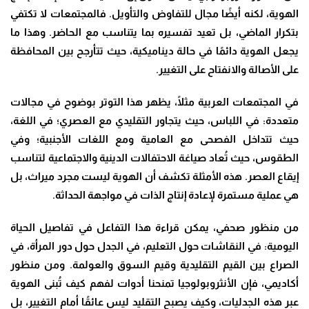
الهوية، لكنه أيضًا مجال للتفاوض والتأويل. فالمجتمعات لا تكتفي
بتكرار الماضي، بل تعيد تفسيره بما يتناسب مع الحاضر. وهذا ما
يجعل الهوية دائمًا في حالة ديناميكية، حيث تتأرجح بين المحافظة
على الأصالة والانفتاح على التغيير
.
في المجتمعات العربية مثلًا، يظهر هذا التوتر بوضوح في مجالات
متعددة: في اللباس، حيث يتجاور التقليدي مع العصري؛ في اللغة،
حيث تتداخل الفصحى مع العامية ومع اللغات الأجنبية؛ وفي
الطقوس، حيث تُعاد صياغة الاحتفالات الدينية والاجتماعية لتناسب
إيقاع العصر. هذه الأمثلة تكشف أن الهوية ليست مجرد ميراث، بل
هي عملية مستمرة لإعادة إنتاج الذات في مواجهة الحداثة
.
من منظور صحفي، يمكن قراءة هذا التفاعل في تفاصيل الحياة
اليومية: في النقاشات حول التعليم، في الجدل حول دور المرأة، في
الصراع بين القيم التقليدية وقيم السوق والعولمة. ومن منظور
أكاديمي، فإن الأنثروبولوجيا تمنحنا أدوات لفهم كيف تُبنى الهوية
عبر هذه الجدليات، وكيف يصبح التقليد ليس عائقًا أمام التغيير، بل