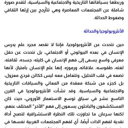
وربطها بسياقاتها التاريخية والاجتماعية والسياسية، لتقدم صورة
شاملة عن المجتمعات المعاصرة وهي تتأرجح بين إرثها الثقافي
وضغوط الحداثة
.
الأنثروبولوجيا والحداثة
حين نتحدث عن الأنثروبولوجيا، فإننا لا نقصد مجرد علم يدرس
الإنسان في بعده البيولوجي أو الاجتماعي، بل نتحدث عن حقل
معرفي واسع يسعى إلى فهم الإنسان في كليته: جسده، ثقافته،
لغته، طقوسه، علاقاته، ورموزه. إنها علم الإنسان بامتياز، لأنها
تضعه في قلب التحليل، وتتعامل معه ليس ككائن فردي معزول،
بل كجزء من شبكة معقدة من المعاني والسياقات التاريخية
والاجتماعية والسياسية. وقد نشأت الأنثروبولوجيا في القرن
التاسع عشر في سياق توسع الاستعمار الأوروبي، حيث كان
المستكشفون والباحثون يسعون إلى فهم “الآخر” المختلف عنهم،
لكنها سرعان ما تجاوزت تلك النظرة الاستشراقية لتصبح أداة
نقدية لفهم الذات أيضًا، أي لفهم المجتمعات الغربية نفسها في