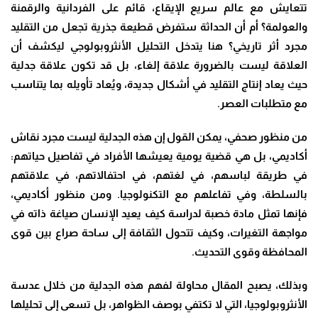
تتعايش مع عالم سريع الإيقاع، قائم على الفردانية والرقمنة
والعولمة؟ أم أن الحداثة ستفرض قطيعة جذرية تجعل من التقليد
مجرد أثر تاريخي؟ هنا يتدخل التحليل الأنثروبولوجي ليكشف أن
العلاقة ليست بالضرورة علاقة إلغاء، بل قد تكون علاقة جدلية
حيث يعاد إنتاج التقليد في أشكال جديدة، ويُعاد تأويله بما يتناسب
مع متطلبات العصر
.
من منظور صحفي، يمكن القول إن هذه الجدلية ليست مجرد نقاش
أكاديمي، بل هي قضية يومية يعيشها الأفراد في تفاصيل حياتهم:
في طريقة لباسهم، في لغتهم، في احتفالاتهم، في علاقتهم
بالسلطة، وفي تفاعلهم مع التكنولوجيا. ومن منظور أكاديمي،
فإنها تمثل مادة خصبة لدراسة كيف يعيد الإنسان صياغة ذاته في
مواجهة التغيرات، وكيف تتحول الثقافة إلى ساحة صراع بين قوى
المحافظة وقوى التحديث
.
وبذلك، يصبح المقال محاولة لفهم هذه الجدلية من خلال عدسة
الأنثروبولوجيا، التي لا تكتفي بوصف الظواهر، بل تسعى إلى تحليلها