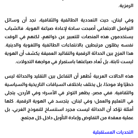
الرمزية
.
وفي لبنان، حيث التعددية الطائفية والثقافية، نجد أن وسائل
التواصل الاجتماعي أصبحت ساحة لإعادة صياغة الهوية. فالشباب
يستخدمون هذه المنصات للتعبير عن ذواتهم، لكنهم في الوقت
نفسه يظلون مرتبطين بالانتماءات الطائفية واللغوية والدينية.
هذا المزج بين الحداثة الرقمية والتقاليد العميقة يكشف أن الهوية
ليست ثابتة، بل تُعاد صياغتها باستمرار في مواجهة التحولات
.
هذه الحالات العربية تُظهر أن التفاعل بين التقليد والحداثة ليس
خطيًا ولا موحدًا، بل يختلف باختلاف السياقات التاريخية والسياسية
والثقافية. ففي مصر، يظهر التوتر في الأسرة؛ وفي الأردن، يتجلى
في التعليم والعمل؛ وفي لبنان، يتجسد في الهوية الرقمية. كلها
أمثلة تؤكد أن الحداثة ليست مجرد استنساخ للنموذج الغربي، بل
عملية معقدة من التفاوض وإعادة التأويل داخل كل مجتمع
.
التحديات المستقبلية