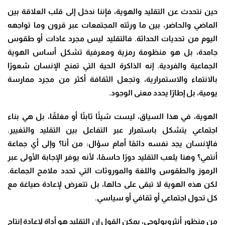
حين نتحدث عن التقليد والهوية، فإننا ندخل إلى قلب العلاقة بين
الماضي والحاضر، بين ما ورثته المجتمعات عبر قرون وما تواجهه
اليوم من تحديات الحداثة. فالتقليد ليس مجرد عادات أو طقوس
جامدة، بل هو منظومة رمزية ومعرفية تشكل أساس الهوية
الجماعية والفردية. إنه الذاكرة الحية التي تمنح الإنسان شعورًا
بالانتماء والاستمرارية، وتجعل الثقافة أكثر من مجرد ممارسة
يومية، بل إطارًا يحدد معنى الوجود
.
الهوية، في هذا السياق، ليست شيئًا ثابتًا أو مغلقًا، بل هي بناء
اجتماعي يتشكل باستمرار عبر التفاعل بين التقليد والتغيير.
فالإنسان يجد نفسه دائمًا أمام سؤال: من أنا؟ وإلى أي جماعة
أنتمي؟ وهنا يلعب التقليد دورًا حاسمًا، لأنه يوفر الإجابة الأولى عبر
الرموز والطقوس واللغة والموروثات التي تحدد ملامح الجماعة.
لكن هذه الهوية لا تبقى على حالها، بل تتعرض لإعادة صياغة مع
كل تحول اجتماعي أو ثقافي أو سياسي
.
من منظور أنثروبولوجي، يمكن القول إن التقليد هو أداة لإعادة إنتاج