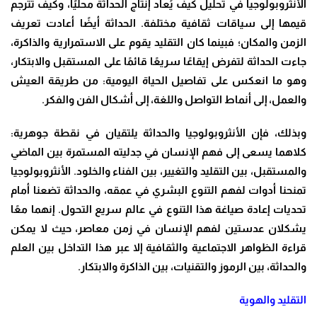
الأنثروبولوجيا في تحليل كيف يُعاد إنتاج الحداثة محليًا، وكيف تُترجم
قيمها إلى سياقات ثقافية مختلفة. الحداثة أيضًا أعادت تعريف
الزمن والمكان؛ فبينما كان التقليد يقوم على الاستمرارية والذاكرة،
جاءت الحداثة لتفرض إيقاعًا سريعًا قائمًا على المستقبل والابتكار،
وهو ما انعكس على تفاصيل الحياة اليومية: من طريقة العيش
والعمل، إلى أنماط التواصل واللغة، إلى أشكال الفن والفكر
.
وبذلك، فإن الأنثروبولوجيا والحداثة يلتقيان في نقطة جوهرية:
كلاهما يسعى إلى فهم الإنسان في جدليته المستمرة بين الماضي
والمستقبل، بين التقليد والتغيير، بين الفناء والخلود. الأنثروبولوجيا
تمنحنا أدوات لفهم التنوع البشري في عمقه، والحداثة تضعنا أمام
تحديات إعادة صياغة هذا التنوع في عالم سريع التحول. إنهما معًا
يشكلان عدستين لفهم الإنسان في زمن معاصر، حيث لا يمكن
قراءة الظواهر الاجتماعية والثقافية إلا عبر هذا التداخل بين العلم
والحداثة، بين الرموز والتقنيات، بين الذاكرة والابتكار
.
التقليد والهوية