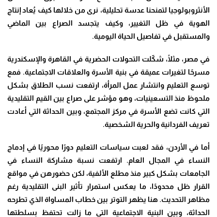
الأنثروبولوجيا لتمنحنا عدسة تحليلية، نرى من خلالها كيف يُعاد إنتاج
الهوية في ظل التغيير، وكيف يتجسد الصراع بين الماضي
والمستقبل في تفاصيل الحياة اليومية
.
في مصر، مثلًا، شكّلت التحولات الحضرية في القاهرة والإسكندرية
مسرحًا لتغيرات عميقة في بنية الأسرة والعلاقات الاجتماعية. فمع
توسع التعليم وانتشار عمل المرأة، ارتفعت نسب الطلاق بشكل
ملحوظ منذ التسعينيات، وهو مؤشر على صراع بين القيم التقليدية
التي كانت تضع الأسرة في مركز المجتمع، وبين الحداثة التي أعادت
تعريف الفردانية والحرية الشخصية
.
أما في الأردن، فقد لعبت سياسات التعليم دورًا محوريًا في إدماج
النساء في المجال العام. ارتفعت نسبة مشاركة النساء في
الجامعات بشكل كبير منذ مطلع الألفية، لكن حضورهن في مواقع
القرار ظل محدودًا، ما يعكس استمرار تأثير البنى التقليدية رغم
مظاهر التحديث. هنا يظهر التوتر بين خطاب المساواة الذي تطرحه
الحداثة، وبين البنية الاجتماعية التي ما زالت تحتفظ بسلطتها