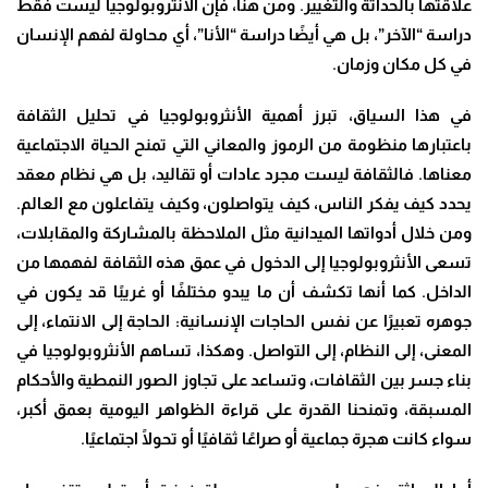
علاقتها بالحداثة والتغيير. ومن هنا، فإن الأنثروبولوجيا ليست فقط
دراسة “الآخر”، بل هي أيضًا دراسة “الأنا”، أي محاولة لفهم الإنسان
في كل مكان وزمان
.
في هذا السياق، تبرز أهمية الأنثروبولوجيا في تحليل الثقافة
باعتبارها منظومة من الرموز والمعاني التي تمنح الحياة الاجتماعية
معناها. فالثقافة ليست مجرد عادات أو تقاليد، بل هي نظام معقد
يحدد كيف يفكر الناس، كيف يتواصلون، وكيف يتفاعلون مع العالم.
ومن خلال أدواتها الميدانية مثل الملاحظة بالمشاركة والمقابلات،
تسعى الأنثروبولوجيا إلى الدخول في عمق هذه الثقافة لفهمها من
الداخل. كما أنها تكشف أن ما يبدو مختلفًا أو غريبًا قد يكون في
جوهره تعبيرًا عن نفس الحاجات الإنسانية: الحاجة إلى الانتماء، إلى
المعنى، إلى النظام، إلى التواصل. وهكذا، تساهم الأنثروبولوجيا في
بناء جسر بين الثقافات، وتساعد على تجاوز الصور النمطية والأحكام
المسبقة، وتمنحنا القدرة على قراءة الظواهر اليومية بعمق أكبر،
سواء كانت هجرة جماعية أو صراعًا ثقافيًا أو تحولًا اجتماعيًا
.