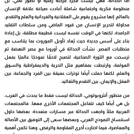
أما الحداثة، فهي ليست مجرد مرحلة زمنية أو تطور تقني، بل
منظومة فكرية واجتماعية شاملة أعادت صياغة علاقة الإنسان
بالعالم. إنها مشروع يقوم على العقلانية والفردانية والعلم والتقدم،
محاولة لتحرير الإنسان من قيود الماضي ومن سلطات التقليد
الجامدة، لكنها في الوقت نفسه ليست قطيعة مطلقة، بل إعادة
بناء على أسس جديدة حيث يُعاد تأويل الموروث بما يتناسب مع
متطلبات العصر. نشأت الحداثة في أوروبا مع عصر النهضة ثم
ترسخت مع الثورة الصناعية، لتصبح لاحقًا نموذجًا عالميًا بفعل
العولمة، وارتبطت بمفاهيم مثل الحرية والديمقراطية والسوق
والعلم، لكنها حملت أيضًا توترات عميقة بين الفرد والجماعة، بين
العقل والإيمان، بين التقدم والتقاليد
.
من منظور أنثروبولوجي، الحداثة ليست فقط ما يحدث في الغرب،
بل هي أيضًا كيف تتفاعل المجتمعات الأخرى معها. فالمجتمعات
العربية مثلًا واجهت الحداثة عبر مسارات متعددة: بعضها حاول
استنساخ النموذج الغربي، وبعضها سعى إلى التوفيق بين الأصالة
والمعاصرة، فيما اختارت أخرى المقاومة والرفض. وهنا تكمن أهمية