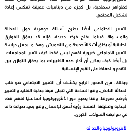
كظواهر سطحية، بل كجزء من ديناميات عميقة تعكس إعادة
تشكيل المجتمع
.
التغيير الاجتماعي أيضًا يطرح أسئلة جوهرية حول العدالة
والمساواة. فبينما يفتح فرصًا جديدة، فإنه قد يعمّق الفوارق
الطبقية أو يخلق أشكالًا جديدة من التهميش. وهذا ما يجعل دراسة
التغيير الاجتماعي ضرورة لفهم ليس فقط كيف تتغير المجتمعات،
بل أيضًا كيف يمكن أن تُدار هذه التغييرات بما يحقق التوازن بين
التقدم والحفاظ على القيم الإنسانية
.
وبذلك، فإن المحور الرابع يكشف أن التغيير الاجتماعي هو قلب
الحداثة النابض، وهو الساحة التي تتجلى فيها جدلية التقليد والتغيير
بأوضح صورها. وهنا يصبح دور الأنثروبولوجيا أساسيًا لفهم هذه
الجدلية وتحليلها، لتمنحنا رؤية أعمق للإنسان وهو يعيد صياغة ذاته
في مواجهة التحولات الكبرى
.
الأنثروبولوجيا والحداثة