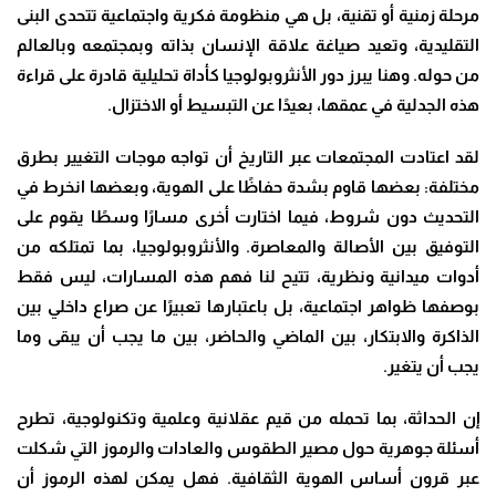
مرحلة زمنية أو تقنية، بل هي منظومة فكرية واجتماعية تتحدى البنى
التقليدية، وتعيد صياغة علاقة الإنسان بذاته وبمجتمعه وبالعالم
من حوله. وهنا يبرز دور الأنثروبولوجيا كأداة تحليلية قادرة على قراءة
هذه الجدلية في عمقها، بعيدًا عن التبسيط أو الاختزال
.
لقد اعتادت المجتمعات عبر التاريخ أن تواجه موجات التغيير بطرق
مختلفة: بعضها قاوم بشدة حفاظًا على الهوية، وبعضها انخرط في
التحديث دون شروط، فيما اختارت أخرى مسارًا وسطًا يقوم على
التوفيق بين الأصالة والمعاصرة. والأنثروبولوجيا، بما تمتلكه من
أدوات ميدانية ونظرية، تتيح لنا فهم هذه المسارات، ليس فقط
بوصفها ظواهر اجتماعية، بل باعتبارها تعبيرًا عن صراع داخلي بين
الذاكرة والابتكار، بين الماضي والحاضر، بين ما يجب أن يبقى وما
يجب أن يتغير
.
إن الحداثة، بما تحمله من قيم عقلانية وعلمية وتكنولوجية، تطرح
أسئلة جوهرية حول مصير الطقوس والعادات والرموز التي شكلت
عبر قرون أساس الهوية الثقافية. فهل يمكن لهذه الرموز أن