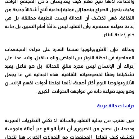
والحداثة، لأنها تتيح فهم كيف يتعايشان داخل المجتمع الواحد،
وكيف يتحول الصراع بينهما إلى عملية إبداعية تُنتج أشكالًا جديدة من
الثقافة. فهي تكشف أن الحداثة ليست قطيعة مطلقة، بل هي
إعادة صياغة مستمرة، وأن التقليد ليس عائقًا أمام التغيير، بل مادة
خام لإعادة البناء
.
وبذلك، فإن الأنثروبولوجيا تمنحنا القدرة على قراءة المجتمعات
المعاصرة في لحظة التوتر بين الماضي والمستقبل، وتساعدنا على
إدراك أن الإنسان ليس مجرد متلقٍ للحداثة، بل هو فاعل يعيد
تشكيلها وفقًا لخصوصياته الثقافية. هذه الجدلية هي ما يجعل
الأنثروبولوجيا اليوم أكثر أهمية، لأنها تمنحنا أدوات لفهم الإنسان
وهو يعيد صياغة ذاته في مواجهة التحولات الكبرى
.
دراسات حالة عربية
حين نقترب من جدلية التقليد والحداثة، لا تكفي النظريات المجردة
وحدها، بل يصبح من الضروري أن نقرأ الواقع عبر أمثلة ملموسة
تكشف كيف تتفاعل المجتمعات مع التحولات الكبرى. هنا تتدخل