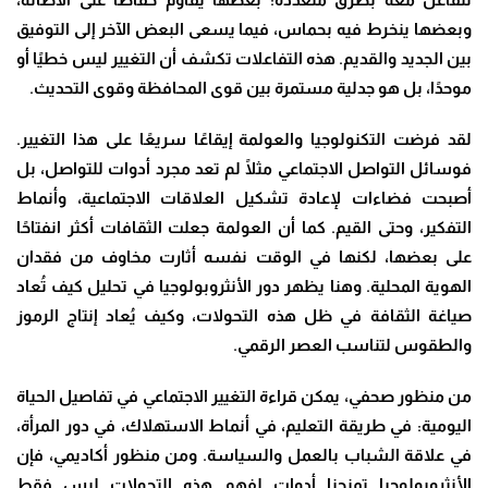
وبعضها ينخرط فيه بحماس، فيما يسعى البعض الآخر إلى التوفيق
بين الجديد والقديم. هذه التفاعلات تكشف أن التغيير ليس خطيًا أو
موحدًا، بل هو جدلية مستمرة بين قوى المحافظة وقوى التحديث
.
لقد فرضت التكنولوجيا والعولمة إيقاعًا سريعًا على هذا التغيير.
فوسائل التواصل الاجتماعي مثلًا لم تعد مجرد أدوات للتواصل، بل
أصبحت فضاءات لإعادة تشكيل العلاقات الاجتماعية، وأنماط
التفكير، وحتى القيم. كما أن العولمة جعلت الثقافات أكثر انفتاحًا
على بعضها، لكنها في الوقت نفسه أثارت مخاوف من فقدان
الهوية المحلية. وهنا يظهر دور الأنثروبولوجيا في تحليل كيف تُعاد
صياغة الثقافة في ظل هذه التحولات، وكيف يُعاد إنتاج الرموز
والطقوس لتناسب العصر الرقمي
.
من منظور صحفي، يمكن قراءة التغيير الاجتماعي في تفاصيل الحياة
اليومية: في طريقة التعليم، في أنماط الاستهلاك، في دور المرأة،
في علاقة الشباب بالعمل والسياسة. ومن منظور أكاديمي، فإن
الأنثروبولوجيا تمنحنا أدوات لفهم هذه التحولات ليس فقط