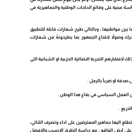
سة مبنية على وقائع الحاجات الوطنية والجماهيرية في
 بين مواطنيها ، وبالتالي طرح شعارات قابلة للتطبيق
رك وصولاً لاقناع الجمهور بما يطرحونهُ من شعارات
 لافتقارهم التجربة النضالية الحزبية او الشبابية التي
دفة او ضرباً بالرمل .
ن العمل السياسي في بقاع هذا الوطن .
ذريع .
طلع اليها جماهير المعترضين على اداء وتصرف الثنائي،
 على ارض الواقع ، مع دراسة الطرق الانسب والافضل