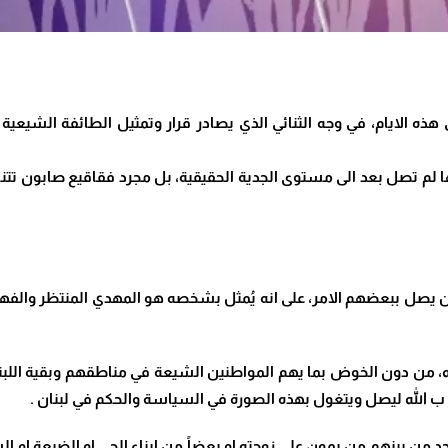
ذه الايام، في وجه الثنائي الذي يصادر قرار وتمثيل الطائفة الشيعية 
نها لم تصل بعد الى مستوى الجدية الحقيقية، بل مجرد فقاقيع صابون تتن
ذين يصل ببعضهم الامر، على انه يُمثل بشخصه هو المهدي المنتظر والفهي
ه، من دون الخوض بما يهم المواطنين الشيعة في مناطقهم وبقية اللبن
 ب الله ليصل ويتغول بهذه الصورة في السياسة والحكم في لبنان .
جد من بينهم من يمون على زوجته او بعضاً من ابناء الحي او الضيعة او ا