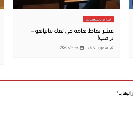
تقارير وتحقيقات
عشر نقاط هامة في لقاء نتانياهو –
ترامب!
سمير سكاف
28/07/2026
إليها بـ
*