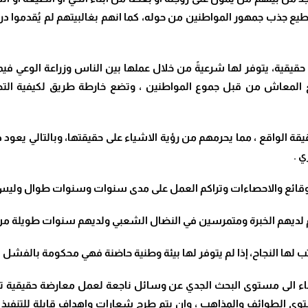
ع جذب جمهور المواطنين من حوله، كما انهم بغالبيتهم لم يُقدموا درا
قيقية، يتوفر لها شرعيةً من خلال عملها بين الناس وزراعة الوعي فيما
ع المعاش من قبل جموع المواطنين ، وتضع خارطة طريق لكيفية التح
ة الواقع ، مما يحرمهم من رؤية الاشياء على حقيقتها، وبالتالي يعود ذلك
 .
لوقائع والاحصاءات وتراكم العمل على مدى سنوات وسنوات طوال وليس ص
منهم لديهم الخبرة ومتمرسين في النضال الشعبي ولديهم سنوات طويلة م
تب لها النجاح، إذا لم يتوفر لها بيئة وطنية حاضنة فهي محكومة بالفشل ال
ارتقاء الى مستوى البحث الجدي عن وسائل ناجعة لعمل معارضة حقيقية تت
 الطوائف والمذاهب ، وان يتم طرح شعاراتٍ واهداف قابلةٍ للتنفيذ