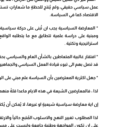
عمل سياسي حقيقي، ولم يُنتج للحظةٍ ما شعاراتٍ تستطي
الاقتصاد كما في السياسة.
* المعارضة السياسية يجب ان تُبنى على حركة سياسية ح
ومبنية على دراسة علمية تتطابق مع ما يتطلبه الواق
استراتيجية وتكتية .
* افتقار غالبية المتعاطين بالشأن العام والسياسي بحقيق
قد تصل بهم الى تبوء قيادة العمل السياسي والجماهيري
* جهل اكثرية المعترضين بأن السياسة علم مبني على ا
لذا ، فالمعارضين الشيعة في هذه الايام ماعدا قلةً 
إن اية معارضة سياسية شيعيةٍ او غيرها، لا يُمكن أن يُك
لذا المطلوب تغيير النهج والاسلوب المُتبع حالياً وال
على ان تكون المواجهة وطنية جامعة وليست على مستوى