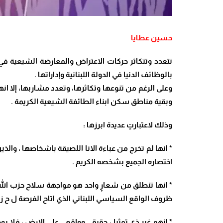
حسين عطايا
تتعدد وتتكاثر حركات الاعتراض والمعارضة الشيعية في ه
بالوظائف الدنيا في الدولة اللبنانية وإداراتها .
وعلى الرغم من تنوعها وتكاثرها، وتعدد مشاربها، إلا ا
وبقية مناطق سكن ابناء الطائفة الشيعية الكريمة .
وذلك لاعتبارتٍ عديدة ابرزها :
* انها لم تخرج من عباءة الانا اللصيقة باشخاصها ، وال
اختصاره الجميع بشخصه الكريم .
* انها تنطلق من شعارٍ واحد هو مواجهة سلاح حزب الل
ظروف الواقع السياسي اللبناني الذي اتاح الفرصة ل ح ز
* انهم غير ذي تمثيل حقيقي وواقعي على الارض ، فلا يو