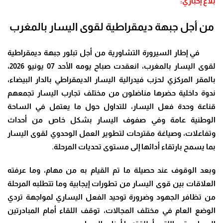
بلاغ إخباري:
من أجل جبهة ديمقراطية لقوى اليسار بالمغرب
في إطار السيرورة التشاورية من أجل تبلور جبهة ديمقراطية
لقوى اليسار بالمغرب، انعقدت صباح يومه الأحد 07 يونيو 2026،
بالمقر المركزي لحزب فيدرالية اليسار الديمقراطي بالدار البيضاء،
ندوة داخلية حضرها مناضلون من مختلف تجارب اليسار تجمعهم
قناعة وحدة فعل اليسار، للتداول حول ما يعتمل في الساحة
الوطنية عامة وفي صفوف اليسار بشكل خاص من أحداث
وتفاعلات، وصياغة مقترحات لتطوير العمل الوحدوي لقوى اليسار
بما يسمح بارتقاء أدائها إلى مستوى تحديات المرحلة
.
وبعد الوقوف عند حصيلة ما تم القيام به من مهام، وما عرفته
العلاقات بين قوى اليسار من تطورات إيجابية وما تتطلبه المرحلة
من تظافر الجهود وضرورة توحيد الفعل اليساري لمواجهة تردي
الوضع العام في مختلف المجالات، توقف اللقاء أمام المبادرتين