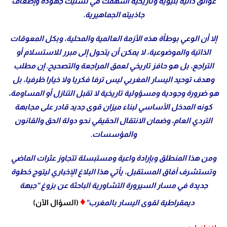
عوائق ذاتية بنيوية وتاريخية أسهمت في تشتيت جهوده وإضعاف
جاذبيته الجماهيرية
.
إلا أن الوعي بوطأة هذه الأزمة العالمية والمحلية، وبكل المعوقات
الذاتية والموضوعية، لا يمكن أن يتحول إلى مبرر للاستسلام أو
التراجع، بل هو حافز تاريخي لعمق المراجعة والتصحيح. إن مطلب
وهدف توحيد اليسار المغربي ليس ترفا فكريا ولا خيارا ظرفيا، بل
هو ضرورة وجودية ومسؤولية تاريخية لا تقبل التنازل أو المساومة،
كونه المدخل الأساسي لبناء ميزان قوى جديد قادر على مجابهة
التردي العام، وضمان الانتقال الحقيقي نحو دولة الحق والقانون
والمؤسسات
.
ومن هذا المنطلق وبإرادة واعية ومستبسلة تتجاوز عثرات الماضي
وتستشرف آفاق المستقبل، يأتي هذا البلاغ الإخباري ليتوج خطوة
جديدة في مسار السيرورة التشاورية الباحثة عن بزوغ “جبهة
♦
ديمقراطية لقوى اليسار بالمغرب
“
(السؤال الآن)