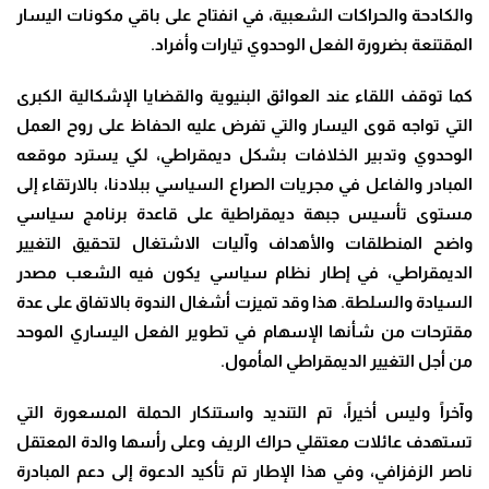
والكادحة والحراكات الشعبية، في انفتاح على باقي مكونات اليسار
المقتنعة بضرورة الفعل الوحدوي تيارات وأفراد
.
كما توقف اللقاء عند العوائق البنيوية والقضايا الإشكالية الكبرى
التي تواجه قوى اليسار والتي تفرض عليه الحفاظ على روح العمل
الوحدوي وتدبير الخلافات بشكل ديمقراطي، لكي يسترد موقعه
المبادر والفاعل في مجريات الصراع السياسي ببلادنا، بالارتقاء إلى
مستوى تأسيس جبهة ديمقراطية على قاعدة برنامج سياسي
واضح المنطلقات والأهداف وآليات الاشتغال لتحقيق التغيير
الديمقراطي، في إطار نظام سياسي يكون فيه الشعب مصدر
السيادة والسلطة. هذا وقد تميزت أشغال الندوة بالاتفاق على عدة
مقترحات من شأنها الإسهام في تطوير الفعل اليساري الموحد
من أجل التغيير الديمقراطي المأمول
.
وآخراً وليس أخيراً، تم التنديد واستنكار الحملة المسعورة التي
تستهدف عائلات معتقلي حراك الريف وعلى رأسها والدة المعتقل
ناصر الزفزافي، وفي هذا الإطار تم تأكيد الدعوة إلى دعم المبادرة