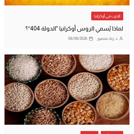
الحرب في أوكرانيا
لماذا يُسمي الروس أوكرانيا “الدولة 404″؟
د. زياد منصور
06/08/2026