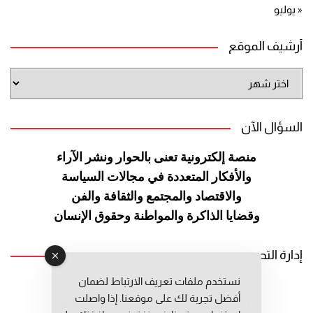
« يوليو
أرشيف الموقع
أرشيف
الموقع
السؤال الآن
منصة إلكترونية تعنى بالحوار ونشر
الآراء
والأفكار المتعددة في مجالات
السياسة
والاقتصاد والمجتمع والثقافة
والفن
وقضايا الذاكرة والمواطنة
وحقوق الإنسان
إدارة التحرير
نستخدم ملفات تعريف الارتباط لضمان
رئيس التحرير: عبد الرحيم التوراني
أفضل تجربة لك على موقعنا. إذا واصلت
رئيس التحرير المساعد: المعطي قبال