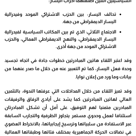
السياسيتين اللتين أطلقتهما أحزاب اليسار
:
تحالف اليسار
:
بين الحزب الاشتراكي الموحد وفيدرالية
اليسار الديمقراطي من جهة
.
الاجتماع الثلاثي
:
الذي تم بين المكاتب السياسية لفيدرالية
اليسار الديمقراطي، والنهج الديمقراطي العمالي، والحزب
الاشتراكي الموحد من جهة أخرى
.
وقد اعتبر اللقاء هاتين المبادرتين خطوات جادة في اتجاه تجسيد
وحدة فعل اليسار، كما تم التعبير عنه من خلال ما صدر عنهما من
بيانات وما ورد من إعلان نوايا
.
وقد تميز اللقاء من خلال المداخلات التي عرفتها الندوة، بالتثمين
العالي لهاتين المبادرتين كما يشد على أيادي الرفاق والرفيقات
المبادرين متمنيا لهم التوفيق، على أمل أن تشكل المبادرتان
استئنافا لعمل وحدوي مستمر يتجاوز الظرفية والتجارب السابقة
عبر الاستفادة من سلبياتها وترسيخ إيجابياتها، بالانخراط العضوي
في نضالات الحركة الجماهيرية بمختلف فئاتها وطبقاتها العمالية