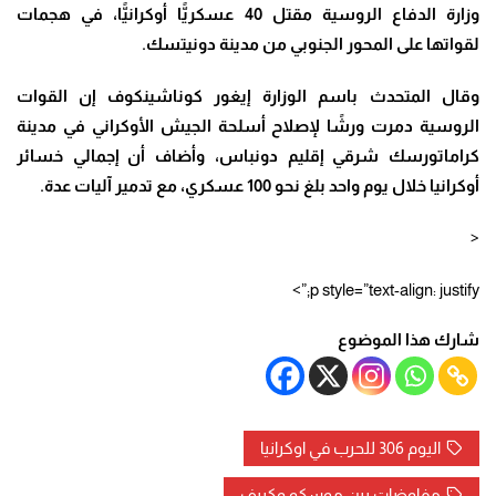
وزارة الدفاع الروسية مقتل 40 عسكريًّا أوكرانيًّا، في هجمات
لقواتها على المحور الجنوبي من مدينة دونيتسك.
وقال المتحدث باسم الوزارة إيغور كوناشينكوف إن القوات
الروسية دمرت ورشًا لإصلاح أسلحة الجيش الأوكراني في مدينة
كراماتورسك شرقي إقليم دونباس، وأضاف أن إجمالي خسائر
أوكرانيا خلال يوم واحد بلغ نحو 100 عسكري، مع تدمير آليات عدة.
<
p style=”text-align: justify;”>
شارك هذا الموضوع
اليوم 306 للحرب في اوكرانيا
مفاوضات بين موسكو وكييف