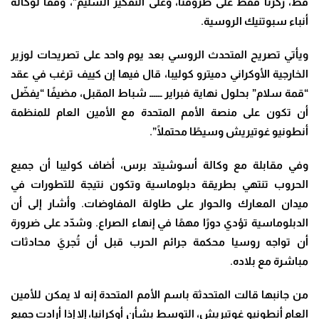
قط، ركزنا فقط على ظروفنا، وعلى التفكير السليم”، وفقًا لوكالة
أنباء سبوتنيك الروسية.
ويأتي تصريح المتحدث الروسي بعد يوم واحد على تصريحات لوزير
الخارجية الأوكراني دميترو كوليبا، قال فيها إن كييف ترغب في عقد
“قمة سلام” بحلول نهاية فبراير ــــــ شباط المقبل، مضيفًا “يفضّل
أن تكون على منصة الأمم المتحدة مع الأمين العام للمنظمة
أنطونيو غوتيريش وسيطًا محتملًا”.
وفي مقابلة مع وكالة أسوشيتد برس، أضاف كوليبا أن جميع
الحروب تنتهي بطريقة دبلوماسية وتكون نتيجة للتطورات في
ميدان المعارك والحوار على طاولة المفاوضات. وأشار إلى أن
الدبلوماسية تؤدي دورًا مهمًا في إنهاء الصراع. وشدّد على ضرورة
أن تواجه روسيا محكمة جرائم الحرب قبل أن تُجريَ محادثات
مباشرة مع بلاده.
من جانبها قالت المتحدثة باسم الأمم المتحدة إنه لا يمكن للأمين
العام أنطونيو غوتيريش، التوسط بشأن أوكرانيا، إلا إذا أرادت جميع