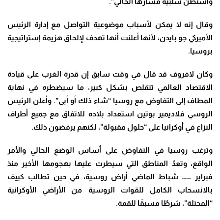
واشنطن سلبية مسارها الحالي”.
وقال إنه لا يمكن لأسباب موضوعية التواصل مع إدارة الرئيس
الأميركي جو بايدن، لأنها أعلنت أنها تهدف لإلحاق هزيمة إستراتيجية
بروسيا.
وكان لافروف قد قال في وقت سابق إن قدرة الغرب على قيادة
الاقتصاد العالمي تتقلص بشكل كبير، ما سيضطره في نهاية
المطاف إلى التفاوض مع روسيا “شاء ذلك أو أبى”. وأعلن الرئيس
الروسي فلاديمير بوتين استعداد بلاده للاتفاق مع جميع أطراف
النزاع في أوكرانيا على “حلول مقبولة”، لكنهم يرفضون ذلك.
وترغب روسيا في التفاوض على أساس الوضع الحالي والأمر
الواقع، وتعدّ المناطق التي سيطرت عليها بهجومها الأخير منذ
فبراير ــــــ شباط الماضي أراض روسية، في حين تطالب كييف
بالانسحاب الكامل للقوات الروسية من الأراضي الأوكرانية
“المحتلة”، شرطًا مسبقًا للقمة.