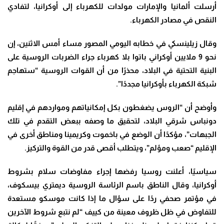
أرسلت ألمانيا والإمارات مولدات للكهرباء إلى أوكرانيا، لتفادي
النقص في مصادر الكهرباء.
وقال زيلينسكي في خطابه اليومي المصور مساء أمس الاثنين، إن
نحو 9 ملايين أوكراني باتوا بلا كهرباء جراء الضربات الروسية على
البنية التحتية في البلاد، محذرًا من أن القوات الروسية “ستهاجم
شبكة الكهرباء بأوكرانيا مجددًا”.
وأوضح أن “الروس يضغطون بكل إمكانياتهم ومواردهم في إقليم
دونباس شرقي البلاد، لتحقيق ما وصفه ببعض التقدم في تلك
الجبهات”، مؤكدًا أن الوضع في باخموت وكريمينا ومناطق أخرى في
الإقليم “صعب ومؤلم”، ويتطلب أقصى قدر من القوة والتركيز.
سياسيًا، أعلنت روسيا رفضها إجراء مفاوضات سلام بشروط
أوكرانيا، وقال الناطق باسم الرئاسة الروسية ديمتري بيسكوف،
في مؤتمر صحفي ردًا على سؤال ما إذا كانت موسكو مستعدة
للتفاوض في ظل ظروف معينة من كييف “لم نتبع شروط الآخرين