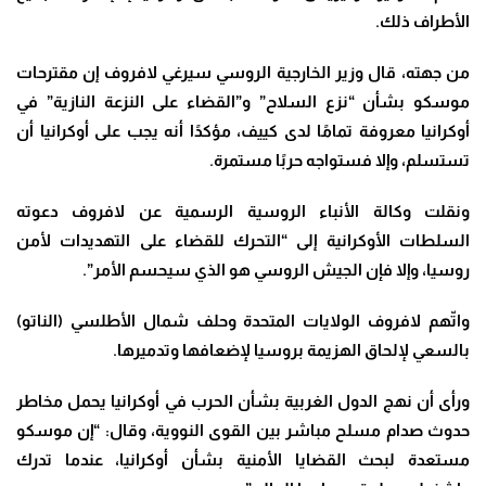
الأطراف ذلك.
من جهته، قال وزير الخارجية الروسي سيرغي لافروف إن مقترحات
موسكو بشأن “نزع السلاح” و”القضاء على النزعة النازية” في
أوكرانيا معروفة تمامًا لدى كييف، مؤكدًا أنه يجب على أوكرانيا أن
تستسلم، وإلا فستواجه حربًا مستمرة.
ونقلت وكالة الأنباء الروسية الرسمية عن لافروف دعوته
السلطات الأوكرانية إلى “التحرك للقضاء على التهديدات لأمن
روسيا، وإلا فإن الجيش الروسي هو الذي سيحسم الأمر”.
واتّهم لافروف الولايات المتحدة وحلف شمال الأطلسي (الناتو)
بالسعي لإلحاق الهزيمة بروسيا لإضعافها وتدميرها.
ورأى أن نهج الدول الغربية بشأن الحرب في أوكرانيا يحمل مخاطر
حدوث صدام مسلح مباشر بين القوى النووية، وقال: “إن موسكو
مستعدة لبحث القضايا الأمنية بشأن أوكرانيا، عندما تدرك