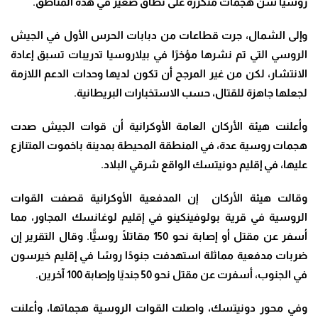
روسيا شن هجمات متكررة على نطاق صغير في هذه المناطق.
وإلى الشمال، جرت قطاعات من دبابات الحرس الأول في الجيش
الروسي التي تم نشرها مؤخرًا في بيلاروسيا تدريبات تسبق إعادة
الانتشار، لكن من غير المرجح أن تكون لديها وحدات الدعم اللازمة
لجعلها جاهزة للقتال، حسب الاستخبارات البريطانية.
وأعلنت هيئة الأركان العامة الأوكرانية أن قوات الجيش صدت
هجمات روسية عدة، في المنطقة المحيطة بمدينة باخموت المتنازع
عليها، في إقليم دونيتسك الواقع شرقي البلاد.
وقالت هيئة الأركان إن المدفعية الأوكرانية قصفت القوات
الروسية في قرية بولوفينكينو في إقليم لوغانسك المجاور، مما
أسفر عن مقتل أو إصابة نحو 150 مقاتلًا روسيًّا. وقال التقرير إن
ضربات مدفعية مماثلة استهدفت جنودًا روسًا في إقليم خيرسون
في الجنوب، أسفرت عن مقتل نحو 50 جنديًا وإصابة 100 آخرين.
وفي محور دونيتسك، واصلت القوات الروسية هجماتها، وأعلنت