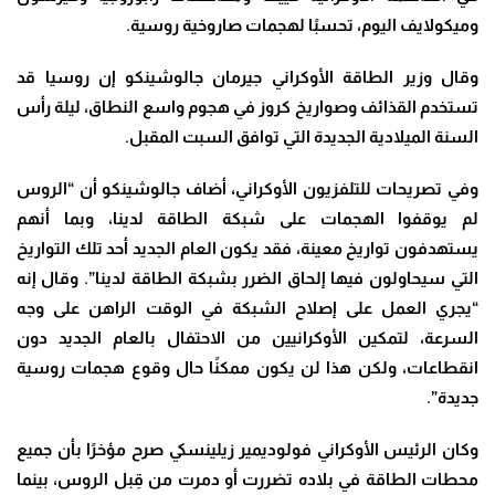
وميكولايف اليوم، تحسبًا لهجمات صاروخية روسية.
وقال وزير الطاقة الأوكراني جيرمان جالوشينكو إن روسيا قد
تستخدم القذائف وصواريخ كروز في هجوم واسع النطاق، ليلة رأس
السنة الميلادية الجديدة التي توافق السبت المقبل.
وفي تصريحات للتلفزيون الأوكراني، أضاف جالوشينكو أن “الروس
لم يوقفوا الهجمات على شبكة الطاقة لدينا، وبما أنهم
يستهدفون تواريخ معينة، فقد يكون العام الجديد أحد تلك التواريخ
التي سيحاولون فيها إلحاق الضرر بشبكة الطاقة لدينا”. وقال إنه
“يجري العمل على إصلاح الشبكة في الوقت الراهن على وجه
السرعة، لتمكين الأوكرانيين من الاحتفال بالعام الجديد دون
انقطاعات، ولكن هذا لن يكون ممكنًا حال وقوع هجمات روسية
جديدة”.
وكان الرئيس الأوكراني فولوديمير زيلينسكي صرح مؤخرًا بأن جميع
محطات الطاقة في بلاده تضررت أو دمرت من قِبل الروس، بينما