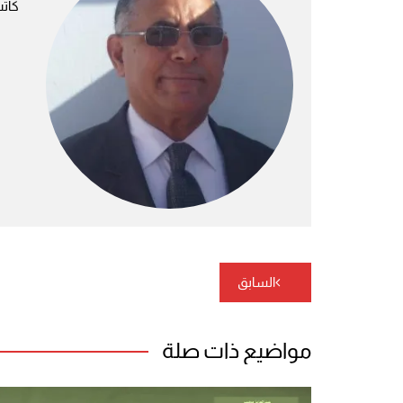
كات
تصفّح
السابق
المقالات
مواضيع ذات صلة