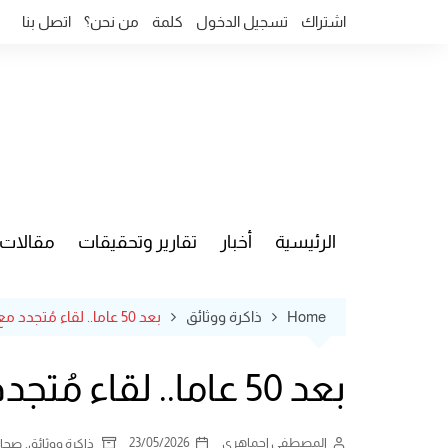
Ski
اشتراك
تسجيل الدخول
كلمة
من نحن؟
اتصل بنا
t
conten
الرئيسية
أخبار
تقارير وتحقيقات
مقالات
قضايا وآ
Home
ذاكرة ووثائق
بعد 50 عاما.. لقاء مُتجدد مع الصحفي حسن القاسمي العلوي
بعد 50 عاما.. لقاء مُتجدد مع الصحفي حسن القاسمي العلوي
المصطفى اجماهري
23/05/2026
,
ذاكرة ووثائق
صحاف