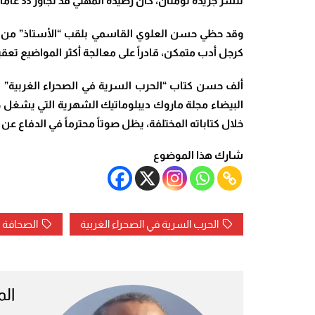
لنشر جريدة لومتان، كان رصيده المهني قد تجاوز 33 عاماً من مسيرة غنية كُرست بالكامل لخدمة الإعلام الوطني.
وقد حظي حسن العلوي القاسمي بلقب “الأستاذ” من لدن
كرجل أدب متمكن، قادراً على معالجة أكثر المواضيع تعقي
خلال كتاباته المختلفة، يظل صوتاً محترماً في الدفاع عن
شارك هذا الموضوع
الحرب السرية في الصحراء الغربية
الصحافة ا
ال