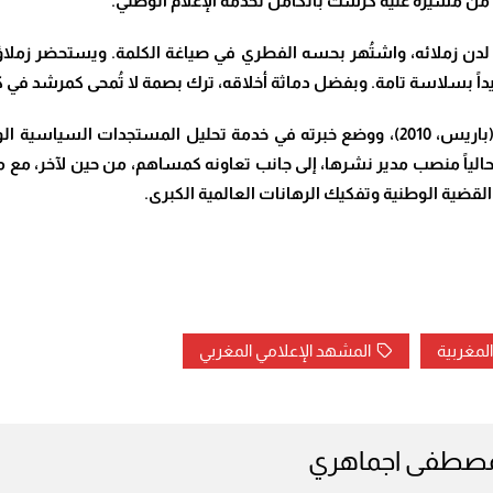
 زملائه، واشتُهر بحسه الفطري في صياغة الكلمة. ويستحضر زملاؤه
داً بسلاسة تامة. وبفضل دماثة أخلاقه، ترك بصمة لا تُمحى كمرشد في كل 
 القضية الوطنية وتفكيك الرهانات العالمية الكبرى.
لمغربية
المشهد الإعلامي المغربي
مصطفى اجماهري