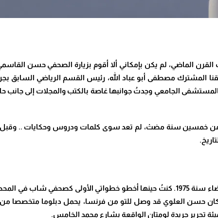
لقرن الماضي، لم يكن بإمكاني ألا أقوم بزيارة الصحفي حسن القاسمي ا
ا المشترك مصطفى أبو عباد الله، رئيس القسم الرياضي السابق بجريدة
ه بالمستشفى الجامعي وجدتُ جوانبها غاصة بالكتب والمجلات إلى جانب ح
ربعاء 20 ماي 2026) واستعدنا نُتفا من خمسين سنة مضتْ، لم تعد سوى كلمات ودروس وحك
اريخ.
تعرفتُ على الإعلامي حسن القاسمي العلوي بالدار البيضاء سنة 1975. كنتُ حينها أخطو خطو
كان حسن العلوي قد وصل للتو من فرنسا، يحمل دبلوما متخصصا من الم
ئة تحرير جريدة لومتان الواقعة بشارع محمد الخامس.