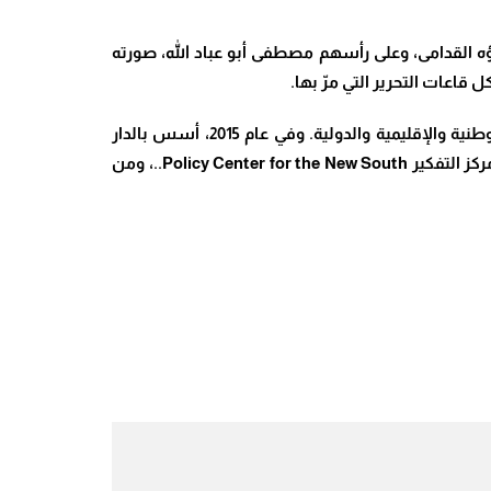
 القدامى، وعلى رأسهم مصطفى أبو عباد الله، صورته
قاعات التحرير التي مرّ بها.
ألف حسن كتاب “الحرب السرية في الصحراء الغربية” (باريس، 2010)، ووضع خبرته في خدمة تحليل المستجدات السياسية الوطنية والإقليمية والدولية. وفي عام 2015، أسس بالدار
البيضاء مجلة ماروك ديبلوماتيك الشهرية التي يشغل حالياً منصب مدير نشرها، إلى جانب تعاونه كمساهم، من حين لآخر، مع مركز التفكير Policy Center for the New South..، ومن