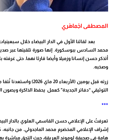
المصطفى اجْماهْري
بعد لقائنا الأول في الدار البيضاء خلال سبعينيات ا
محمد السادس ببوسكورة. إنها صورة تلقيتها عبر صديقن
أتذكر حسن إنسانا وزميلا وأيضا قارئا نهما. حتى غرفت
وصخبه.
زرته قبل يومين (الأ
التوثيقي “دفاتر الجديدة” كعمل يحفظ الذاكرة ويصون الت
***
إشراف الإعلامي المخضرم محمد الماجدولي. من جانبه، 
هامة في صحيفة لوموند العريقة، حيث التحق مباشرة بهي