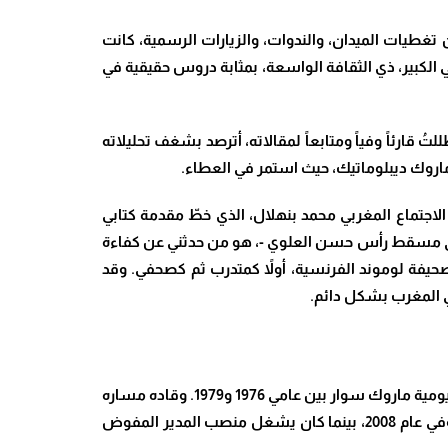
 تغطيات الميدان، والندوات، والزيارات الرسمية، كانت
ي الكبير، ذي الثقافة الواسعة، بمثابة دروس حقيقية في
، ظللتُ قارئاً وفياً ومتابعاً لمقالاته، أترصد بشغف تحليلاته
 ماروك ديبلوماتيك، حيث استمر في العطاء.
سان عالم الاجتماع المغربي محمد بنهلال، الذي خطّ مقدمة كتابي
ْ سوى مسقط رأس حسن العلوي -، هو من حدثني عن كفاءة
حافة بليل التي تخرج منها عام 1975، خط خطواته الأولى داخل صحيفة لوموند الفرنسية، أولاً كمتدرب ثم كصحفي. وقد
ي المغرب بشكل دائم.
وفور عودته إلى أرض الوطن، فرض نفسه في المشهد الإعلامي المغربي كصحفي في يومية لومتان، قبل أن يتولى رئاسة تحرير يومية ماروك سوار بين عامي 1976 و1979. وقاده مساره
بعد ذلك للإشراف، لسنوات طويلة، على إدارة تحرير هذين العنوانين المعروفين، حيث عمل فيهما أيضاً ككاتب افتتاحيات بارز. وفي عام 2008، بينما كان يشغل منصب المدير المفوض