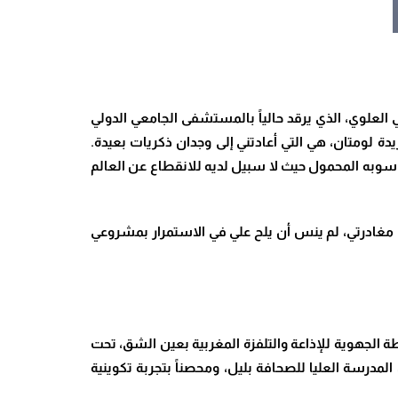
لعلوي، الذي يرقد حالياً بالمستشفى الجامعي الدولي
 لومتان، هي التي أعادتني إلى وجدان ذكريات بعيدة.
اسوبه المحمول حيث لا سبيل لديه للانقطاع عن العالم
ايات .. وقبل مغادرتي، لم ينس أن يلح علي في الاستمرار بمشروعي
اتي الأولى كصحفي شاب في المحطة الجهوية للإذاعة والتلفزة المغربية بعين الشق، تحت
درسة العليا للصحافة بليل، ومحصناً بتجربة تكوينية