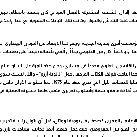
ا، إلا أن الشغف المشترك بالعمل الميداني كان يجمعنا بانتظام. فبين
احات غنية للنقاش والحوار. وكانت تلك التبادلات العفوية مع هذا الإعلام
اء لأشتغل في مؤسسة أخرى بمدينة الجديدة. ورغم هذا الابتعاد عن الميدان البيضاوي
ان. ولاحقاً، كان من الطبيعي جداً أن ألتقي بأعماله مجدداً على صفحات
 2019، تردد صدى اسم حسن القاسمي العلوي مُجدداً في مساري، وجاء هذه المرة على ل
 هذا الباحث مُؤلف الكتاب المرجعي حول “ثانوية آزرو” – والتي ليست
حسن الصحفية ورشاقة قلمه الفريد. فمن المدرسة العليا للص
ساب ثقافة عامة واسعة وأسلوب تحريري متميز، طبعا مسيرته المهنية ف