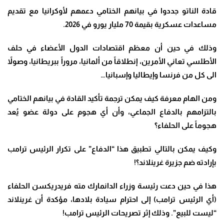
قادة الناتو جددوا في بيانهم الختامي دعمهم لأوكرانيا مع تقديم
مساعدات عسكرية بقيمة 70 مليار يورو في 2026
.
وذلك في حين أن معظم اقتصادات الدول الأعضاء في حلف
الأطلسي تعاني الأمرين، إنطلاقاً من ألمانيا، مروراً ببريطانيا، وصولاً
الى كل من فرنسا وإيطاليا وإسبانيا
…
ومن الهام معرفة كيف يمكن ترجمة تأكيد القادة في بيانهم الختامي
بالتزامهم بالدفاع الجماعي، وأن أي هجوم على دولة عضو يُعد
هجوماً على الحلفاء؟
وكيف يمكن بالتالي تطبيق هذا “الدفاع” على تكرار الرئيس ترامب
بإرادته ضم جزيرة غرينلاند؟
!
هذا في حين دعت رئيسة وزراء الدانمارك مته فريدريكسن الحلفاء
(أي الرئيس ترامب) إلى احترام سيادة بلادها، مؤكدة أن غرينلاند
“ليست للبيع”. وذلك إثر تصريحات الرئيس ترامب
!