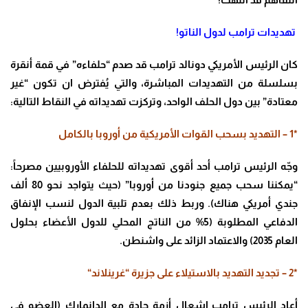
تهديدات ترامب لدول الناتو
!
كان الرئيس الأمريكي دونالد ترامب قد صدم “حلفاءه” في قمة أنقرة
بسلسلة من التهديدات المباشرة، والتي يُفترض ان تكون “غير
معتادة” بين دول الحلف الواحد، وتركزت تهديداته في النقاط التالية
:
*1 –
​التهديد بسحب القوات الأمريكية من أوروبا بالكامل
وجّه الرئيس ترامب أحد أقوى تهديداته للحلفاء الأوروبيين مصرحاً:
“يمكننا سحب جميع جنودنا من أوروبا” (حيث يتواجد نحو 80 ألف
جندي أمريكي هناك). وربط ذلك بعدم تلبية الدول لنسب الإنفاق
الدفاعي المطلوبة (5% من الناتج المحلي للدول الأعضاء بحلول
العام 2035) والاعتماد الزائد على واشنطن
.
*2 –
​تجديد التهديد بالاستيلاء على جزيرة “غرينلاند
“
أعاد الرئيس ترامب إشعال أزمة حادة مع الدانمارك (العضو في