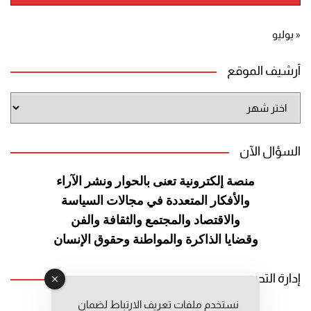
« يوليو
أرشيف الموقع
أرشيف
الموقع
السؤال الآن
منصة إلكترونية تعنى بالحوار ونشر
الآراء
والأفكار المتعددة في مجالات
السياسة
والاقتصاد والمجتمع والثقافة
والفن
وقضايا الذاكرة والمواطنة
وحقوق الإنسان
إدارة التحرير
نستخدم ملفات تعريف الارتباط لضمان
رئيس التحرير: عبد الرحيم التوراني