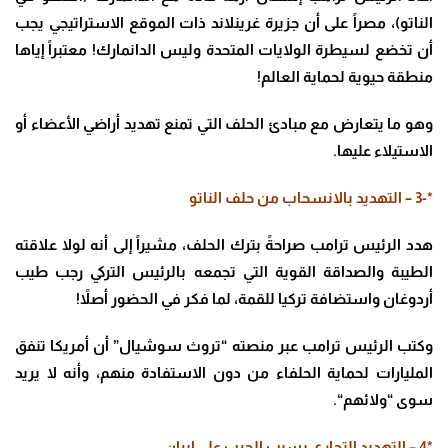
الناتو)، مصراً على أن جزيرة غرينلاند ذات الموقع الاستراتيجي يجب
أن تخضع لسيطرة الولايات المتحدة وليس الدانمارك! معتبراً إياها
منطقة حيوية لحماية العالم
!
وهو ما يتعارض مع مبادئ الحلف التي تمنع تهديد أراضي الأعضاء أو
الاستيلاء عليها
.
*-3 –
​التهديد بالانسحاب من حلف الناتو
هدد الرئيس ترامب صراحةً بترك الحلف، مشيراً إلى أنه لولا علاقته
الطيبة والصداقة القوية التي تجمعه بالرئيس التركي رجب طيب
أردوغان واستضافة تركيا للقمة، لما فكر في الحضور أصلاً
!
وكتب الرئيس ترامب عبر منصته “تروث سوشيال” أن أمريكا تنفق
المليارات لحماية الحلفاء من دون الاستفادة منهم، وأنه لا يريد
سوى “ولائهم
“.
*4 –
التهديد التجاري بسبب الحرب على إيران