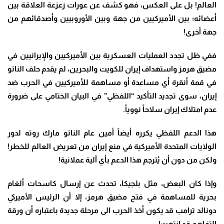
العالم
!
بل على العكس، فهو كشف عن عورات زعزعة العلاقة بين
أعضائه؛ بين الأميركيين من جهة وبين الأوروبيين وأصدقائهم من
جهة أخرى
!
ففي ظل تجدد العمليات العسكرية بين الأميركيين والإيرانيين في
مضيق هرمز واستهداف إيران للكويت والبحرين، لم يقدم حلف الناتو
في قمة أنقرة أي مساعدة أو مساهمة للأميركيين في الحرب ضد
إيران، سوى تجديد التأكيد “اللفظي” في البيان الختامي على ضرورة
عدم امتلاك إيران سلاحاً نووياً
.
هذا الدعم اللفظي يكرره أيضاً أمين عام الناتو مارك روته لدور
الولايات المتحدة الأميركية في منع إيران من تعريض العالم للخطر!
ولكن من دون أن يُترجم هذا الدعم بأي آلية عملانية
!
وإذا كان البعض، مثل بلجيكا، تحدث عن إرسال كاسحات ألغام
بحرية للمساهمة في فتح مضيق هرمز، إلا أن الرئيس الأميركي
دونالد ترامب قد يكون أخذ الحرب الى مرحلة جديدة باعتباره أن ورقة
التفاهم قد انتهت
!