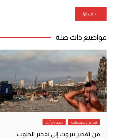
تصفّح
السابق
المقالات
مواضيع ذات صلة
تقارير وتحقيقات
قضايا وآراء
من تفجير بيروت إلى تفجير الجنوب!