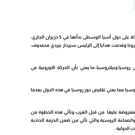
زارت الأمينة العامة لمنظمة الأمن والتعاون في أوروبا هيلغا ماريا شميد الى قرغيزستان وتركمانستان وكازاخستان ضمن جولة على دول آسيا الوسطى بدأتها في 5 حزيران الجاري،
وروبا وقدمت هدايا إلى الرئيس سيردار بيردي محمدوف،
روسيا وبيلاروسيا، ما يعني بأن الحركة الاوروبية في
وسيا مما يعني تقليص دور روسيا في هذه الدول بعدما
 المفروضة عليها من قبل الغرب وتأتي هذه الخطوة من
الصناعة الروسية والتي تأتي من ضمن الحزمة الحادية
 الدولية
.