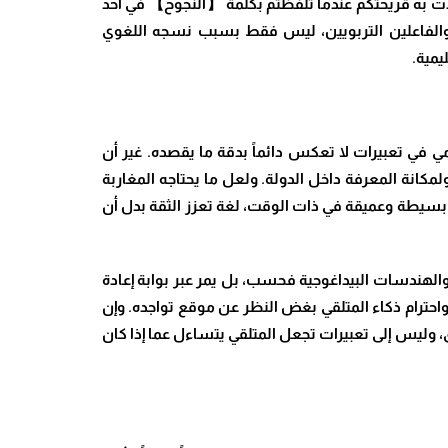
 به قريحتكم عندما تلفظتم بكلمة 【النجوح】 في أحد
ن والفاعلين التربويين، ليس فقط بسبب نسجه اللغوي
يمية.
ي في تعبيرات لا تعكس دائماً بدقة ما يقصده. غير أن
ولمكانة المعرفة داخل الدولة. ولعل ما يحتاجه المغاربة
غة بسيطة وعميقة في ذات الوقت، لغة تعزز الثقة بدل أن
والهندسات البيداغوجية فحسب، بل يمر عبر بوابة إعادة
واحترام ذكاء المتلقي بغض النظر عن موقع تواجده. وإن
ق، وليس إلى تعبيرات تجعل المتلقي يتساءل عما إذا كان