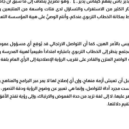
دير باش يفهم كيفاش يدير…】. وهو تصريح ينضاف إلى ما سبق أن جادت
ي أثار الكثير من الاستغراب والتساؤل لدى فئات واسعة من المتتبعي
ط بمكانة الخطاب التربوي عندكم، وأنتم الوصيُّ على هيبة المؤسسة التعل
يس بالأمر الهين، كما أن التواصل الارتجالي قد يُوقِع أي مسؤول عموم
تمع ينظر إلى الخطاب التربوي باعتباره امتداداً طبيعياً لهيبة المدرسة 
لواضح المتزن والقادر على تقريب الرؤية الإصلاحية إلى الرأي العام بل
ل أن تعيش أزمة منهاج، وإن أي إصلاح لها لا يمر عبر البرامج والمناهج 
ست مجرد أداة للتواصل، وإنما هي تعبير عن وضوح الرؤية ودقة التصور، 
 عليها، لا إلى لغة تزيد من حدة الغموض والارتباك، وإلى رؤية تفتح الأف
يم دلالتها.