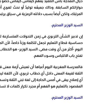
ديال النمذجة باش التلميذ يفهم كيفاش كيفاش خصو ي
حواراتكم السابقة. وذاك جميعُه توليدٌ أو نحتٌ لغو
المرتبك، ولكن أيضاً بسبب دلالته الرمزية في سياق يرتب
السيد الوزير المحترم،
إن تدبير الشأن التربوي في زمن التحولات المتسارعة ل
حساسية قطاع التعليم تجعل للكلمة وزناً خاصاً، لأن المج
اليوم -أكثر من أي وقت مضى، السيد الوزير- هو الخطاب ا
تفتح باب الالتباس وسوء الفهم.
فالمدرسة المغربية اليوم أعياها أن تعيش أزمة معنى قب
الثقة لقيمة المعنى داخل أي خطاب تربوي، لأن اللغة لي
أي إصلاح يبقى في أمس الحاجة إلى لغة تبني الثقة وتسهر
المقصود بالتعليم هو الفهم أم مجرد تكرار كلمات لا تستق
السيد الوزير المحترم،