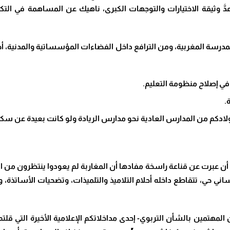
َّ وثيقة الاختيارات والتوجهات الكبرى، ناهيك عن المساهمة في التكو
مدرسة المغربية، ومن الترافع داخل الفضاءات المؤسساتية والمدنية، أجدن
في إصلاح منظومة التعليم.
.
أولادكم من المدارس العادية نحو مدارس الريادة ولو كانت بعيدة عن سكن
م أن عبرت عن قناعة راسخة مفادها أن المغاربة لم يعودوا ينتظرون م
ي حي، تتقاطع داخله أحلام التلاميذ والتلميذات، وتضحيات الأساتذة، وأ
المهتمين بالشأن التربوي- إحدى مداخلاتكم الإعلامية الأخيرة التي قلتم