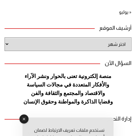
« يوليو
أرشيف الموقع
أرشيف
الموقع
السؤال الآن
منصة إلكترونية تعنى بالحوار ونشر
الآراء
والأفكار المتعددة في مجالات
السياسة
والاقتصاد والمجتمع والثقافة
والفن
وقضايا الذاكرة والمواطنة
وحقوق الإنسان
إدارة التحرير
نستخدم ملفات تعريف الارتباط لضمان
رئيس التحرير: عبد الرحيم التوراني