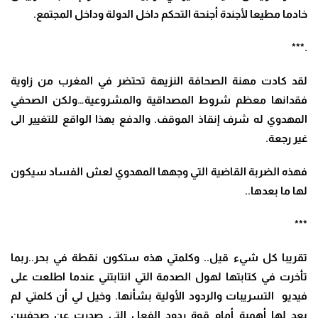
خادما مطيعا لأجندة أجنحة التحكم داخل الدولة وداخل المجتمع.
.***
لقد كادت مهنة الصحافة النزيهة تحتضر في المغرب من زاوية
فقدانها معظم شروط المصداقية والمشروعية…ولكن الصحفي
المهدوي له شرف إنقاذ الموقف. والدفع بهذا الواقع للتغيير الى
غير رجعة.
فهذه الضربة القاضية التي وجهها المهدوي لعش الفساد سيكون
لها ما بعدها..
***
تقريبا كل شيء قيل.. وكلمتي هذه ستكون نقطة في بحر..ربما
تأخرت في كتابتها لهول الصدمة التي انتابتني عندما اطلعت على
فيديو التسريبات والردود الأولية بشأنها. وخيل لي أن كلمتي لم
يعد لها أهمية أمام قوة ردود الفعل التي صدرت عن صحفيين