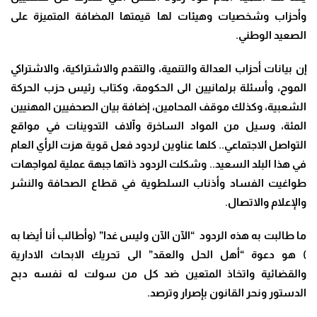
وأحزاب وشخصيات وهيئات لها قيمتها المضافة المتميزة على
الصعيد الوطني.
إن بيانات أحزاب العدالة والتنمية، والتقدم والاشتراكية، والاشتراكي
الموح، وأسئلة برلمانيين الى الحكومة، وكتاب رئيس حزب الحركة
الشعبية، وكذلك موقف المحامين، إضافة بيان الصحفيين المهنيين
المئة، وسيل من المواد الساخرة وآلاف التدوينات في مواقع
التواصل الاجتماعي.. كلها عناوين لردود فعل قوية هزت الرأي العام
في هذا البلد السعيد.. وشكلت الردود ذاتها جبهة عملية لمواجهات
طواغيت الفساد وأذناب السلطوية في قطاع الصحافة والنشر
والإعلام والاتصال.
ما طالبت به هذه الردود “الآن الآن وليس غدا” (وأطالب أنا أيضا به
) هو دعوة “أهل الحل والعقد” الى تحريك الابحاث الادارية
والقضائية واتخاذ المتعين ضد كل من سولت له نفسه دبح
الدستور ونحر القانون بإصرار وترصد.