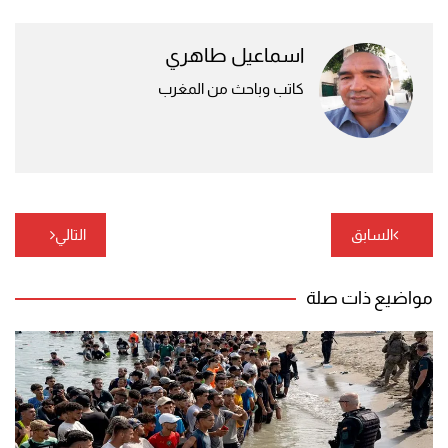
اسماعيل طاهري
كاتب وباحث من المغرب
تصفّح
السابق
التالي
المقالات
مواضيع ذات صلة