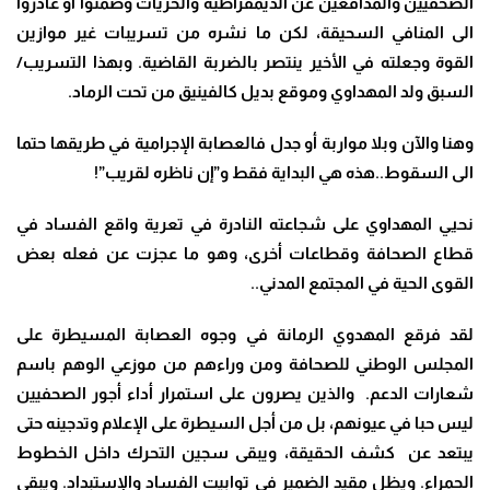
الصحفيين والمدافعين عن الديمقراطية والحريات وصمتوا أو غادروا
الى المنافي السحيقة، لكن ما نشره من تسريبات غير موازين
القوة وجعلته في الأخير ينتصر بالضربة القاضية. وبهذا التسريب/
السبق ولد المهداوي وموقع بديل كالفينيق من تحت الرماد.
وهنا والآن وبلا مواربة أو جدل فالعصابة الإجرامية في طريقها حتما
الى السقوط..هذه هي البداية فقط و”إن ناظره لقريب”!
نحيي المهداوي على شجاعته النادرة في تعرية واقع الفساد في
قطاع الصحافة وقطاعات أخرى، وهو ما عجزت عن فعله بعض
القوى الحية في المجتمع المدني..
لقد فرقع المهدوي الرمانة في وجوه العصابة المسيطرة على
المجلس الوطني للصحافة ومن وراءهم من موزعي الوهم باسم
شعارات الدعم. والذين يصرون على استمرار أداء أجور الصحفيين
ليس حبا في عيونهم، بل من أجل السيطرة على الإعلام وتدجينه حتى
يبتعد عن كشف الحقيقة، ويبقى سجين التحرك داخل الخطوط
الحمراء. ويظل مقيد الضمير في توابيت الفساد والإستبداد. ويبقى