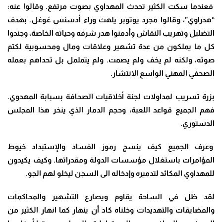
فعندما سكت الكثير تحدث المهداوي بصوت مرتفع. وقالوا عنه:
“هدراوي”، وقالوا مجرد يوتوبر يلهث وراء أدسنس غوغل. بهدف
التضليل وتهريب النقاش وأدمنوا هدر شرفه وحياته الخاصة، وجندوا
كل ما يملكون من عدة تشهير وعلاقات ومال ومحسوبية لكتم
صوته، ولكنه لم يخف ولم يصمت. ولم يتململ بل تحداهم بعمله
الصحفي المهني الواسع الانتشار.
بزرة تسريب لمداولات لجنة أخلاقيات الصحافة بسبابة المهدوي.
فهم الجميع قواعد اللعبة، وحجم الدمار الذي ينخر هذا المجلس
الدستوري.
وعرف الجميع كيف ينسج رموز الفساد والإستبداد خيوط
المؤامرات باستغلال مؤسسات الدولة ومقدراتها. وكيف يكيدون
للمهداوي المكائد لتدميره وإدخاله الى السجن ليخلو لهم الجو.
لقد ظل في الساحة يقاوم ويصارع التشهير والمحاكمات
والمضايقات والتهديدات وخلناه كاد أن ينهار كما انهار الكثير من