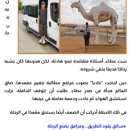
ن
يم
ين
ي
جل
ست عطاء، أستاذة متقاعدة تبدو هادئة، لكن هدوءها كان يشبه
زجاجًا قديمًا يخفي شروخه
.
حين احتجت “غاديا” بصوت مرتفع مطالبة بتغيير مقعدها، ضاق
العالم فجأة في صدر عطاء. طلبت أن تتوقف الحافلة، نزلت
تستنشق الهواء، ثم عادت ودمعة صامتة في عينيها
.
في تلك اللحظة أدركت أن الضعف أيضًا يستحق مقعدًا في الرحلة
.
⁎سائق يقود الطريق… ومرافق يصنع الرحلة