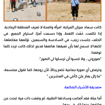
كانت سعاد ميزان المركبة. امرأة واضحة لا تعرف المنطقة الرمادية.
إذا تكلمت، خَفَتَ اللغط، وإذا حسمت أمرًا، استراح الجميع
.
في
الخلف، جلست زينب، في السادسة والسبعين. تؤلمها مفاصلها،
لكنها لا تسمح لها بأن تعيقها. هاتفها قديم، لذلك كانت تردد كلما
توقفنا
:
“
صوروني… ولا تنسوا أن ترسلوا لي الصور”
.
وترفض أي صورة جماعية تضم رجالًا، لأن زوجها، كما تقول مبتسمة،
“ما زال يغار عليّ كأنني في العشرين
.”
⁎صديقة الأشياء الضائعة
.
أما عبلة فقد أضاعت وسادتها الطبية، ثم وقفت ذات مرة تبحث عن
هاتفها، بينما كان في يدها
.