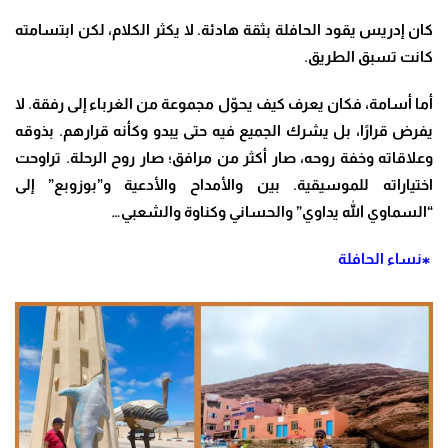
كان إدريس يقود الحافلة بثقة هادئة. لا يكثر الكلام، لكن ابتسامته
كانت تسبق الطريق
.
أما أسامة، فكان يعرف كيف يحوّل مجموعة من الغرباء إلى رفقة. لا
يفرض قرارًا، بل يشرك الجميع فيه حتى يبدو وكأنه قرارهم. بذوقه
وعلاقاته وخفة روحه، صار أكثر من مرافق؛ صار روح الرحلة
.
تراوحت
اختياراته للموسيقية. بين والأمداح والأدعية و”بوزوبع” إلى
“السماوي الله يداوي” والحساني وكناوة والشعبي…
⁎نساء الحافلة