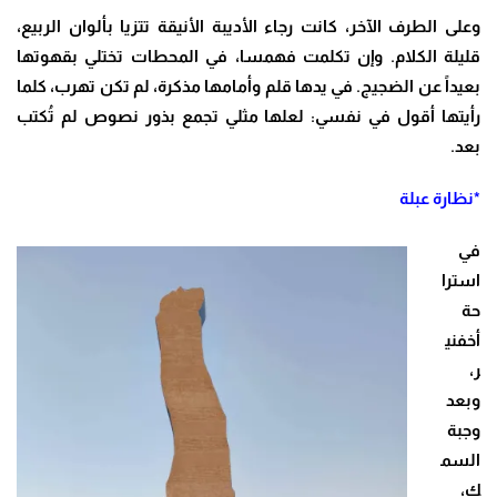
وعلى الطرف الآخر، كانت رجاء ال
أديبة الأنيقة تتزيا بألوان الربيع،
قليلة الكلام. وإن تكلمت فهمسا، في المحطات تختلي بقهوتها
بعيداً عن الضجيج. في يدها قلم وأمامها مذكرة، لم تكن تهرب، كلما
رأيتها
أقول في نفسي: لعلها مثلي تجمع بذور نصوص لم تُكتب
بعد
.
*نظارة عبلة
في
استرا
حة
أخفني
ر،
وبعد
وجبة
السم
ك،