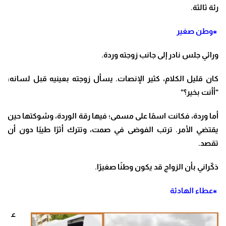
رئة ثالثة
.
⁎وطن صغير
ورائي جلس نادر إلى جانب زوجته وردة
.
كان قليل الكلام، كثير الإنصات. يسأل زوجته بعينيه قبل لسانه:
“أأنت بخير؟
“
أما وردة، فكانت اسمًا على مسمى؛ فيها رقة الوردة، وشوكتها حين
يقتضي الأمر. ترتب الفوضى في صمت، وتترك أثرًا طيبًا دون أن
تقصد
.
ذكّراني بأن الزواج قد يكون وطنًا صغيرًا
.
⁎عطاء الهادئة
ع