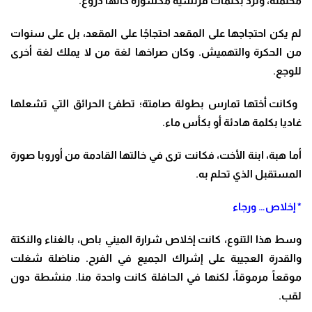
محتملة، وترد بكلمات فرنسية مكسورة كأنها دروع
.
لم يكن احتجاجها على المقعد احتجاجًا على المقعد، بل على سنوات
من الحكرة والتهميش
.
وكان
صراخها لغة من لا يملك لغة أخرى
للوجع.
وكانت أختها تمارس بطولة صامتة؛ تطفئ الحرائق التي تشعلها
غاديا بكلمة هادئة أو بكأس ماء
.
أما هبة، ابنة الأخت، فكانت ترى في خالتها القادمة من أوروبا صورة
المستقبل الذي تحلم به
.
*
إخلاص… ورجاء
وسط هذا التنوع، كانت إخلاص شرارة الميني باص، بالغناء والنكتة
والقدرة العجيبة على إشراك الجميع في الفرح
.
مناضلة شغلت
موقعاً مرموقاً، لكنها في الحافلة كانت واحدة منا. منشطة دون
لقب.