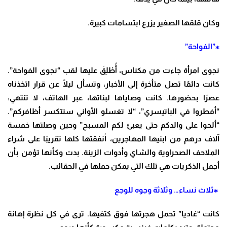
وكان قلقها الصغير يزرع ابتسامات كبيرة
.
⁎”الفواحة”
نجوى امرأة جاءت من مكناس، أُطْلِقَ عليها لقب “نجوى الفواحة”.
كانت دائمًا تصل متأخرة إلى الأخبار، وتسأل ليلًا عن قرار اتخذناه
عصرًا بحضورها.
كانت وصاياها لبناتها، عبر الهاتف، لا تنتهي:
“أفطروا في الباتيسري”، “لا تغسلو الأواني ستتكسر أظافركم”.
“ألحوا على والدكم حتى يعبئ لكم المسبح”
وحين وصلتها خمسة
آلاف درهم من ابنيها المهاجرين، أنفقتها كلها تقريبًا على شراء
الملاحف الصحراوية والشاي وأدوات الزينة. بدت وكأنها تؤمن بأن
أجمل الذكريات هي تلك التي يمكن حملها في الحقائب.
⁎ثلاث نساء… وثلاثة وجوه للوجع
كانت “غاديا” تحمل هجرتها فوق كتفيها. ترى في كل نظرة إهانة