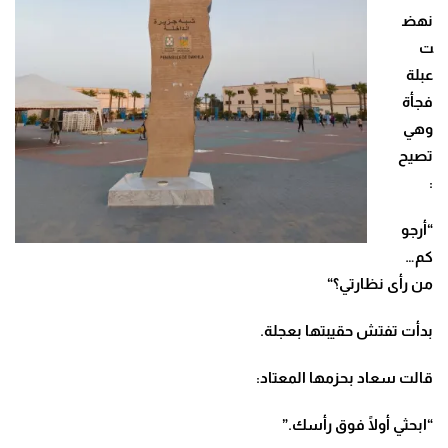
نهض
ت
عبلة
فجأة
وهي
تصيح
:
“
أرجو
كم…
من رأى نظارتي؟
“
بدأت تفتش حقيبتها بعجلة
.
قالت سعاد بحزمها المعتاد
:
“
ابحثي أولًا فوق رأسك
.”