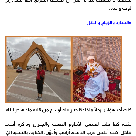
لوحة واحدة
.
⁎السارد والزجاج والظل
كنت أحد هؤلاء. رجلًا متقاعدًا صار بيته أوسع من قلبه منذ هاجر ابناه
.
جئت، كما قلت لنفسي، لأقاوم الصمت والجدران وذاكرة أخذت
تتآكل. كنت أجلس قرب النافذة، أراقب وأدوّن. الكتابة، بالنسبة إليّ،