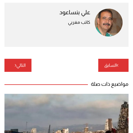
علي بنساعود
كاتب مغربي
تصفّح
السابق
التالي
المقالات
مواضيع ذات صلة