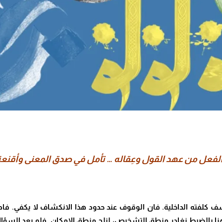
الفعل من عهد القول وعِقاله … تأمل في صدق المعنى وأقن
شف كلفته الداخلية. فان الوقوف عند حدود هذا الانكشاف لا يكفي. فاد
. وهنا بالضبط نغادر منطق التشخيص، لنلج منطق الامكان. فلم يعد السؤ