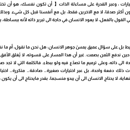
رات ، وعبر القدرة على مساءلة الذات
【
أن تكون نفسك، هو أن تختا
ر أن نكون أكثر صدقا، لا مع الاخرين فقط، بل مع أنفسنا قبل كل شيء. وب
ي القول بالفعل، لا يعود الانسان في حاجة الى تبرير ذاته لأنه ببساطة،
سيط بل على سؤال عميق يمسّ جوهر الانسان: هل نحن ما نقول، أم ما 
ّع حين ندفع الثمن بصمت. غير أن هذا المسار على قسوته، لا يُغلق الأفق
ة الى ذاته، وعلى ترميم ما تصدّع فيه ولو ببطء. فالكلمة التي لا تجد 
ث ذلك دفعة واحدة، بل عبر اختيارات صغيرة… صادقة… متكررة… اختيارا
هاية، لا يحتاج الانسان الى أن يبدو منسجما، بقدر مايحتاج الى أن يكون