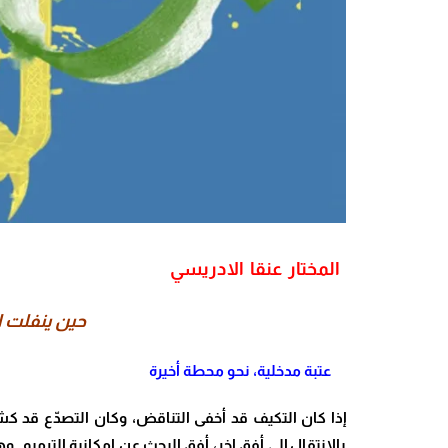
المختار عنقا الادريسي
حين ينفلت 
عتبة مدخلية، نحو محطة أخيرة
إذا كان التكيف قد أخفى التناقض، وكان التصدّع قد ك
بالانتقال إلى أفق اخر، أفق البحث عن امكانية الترميم