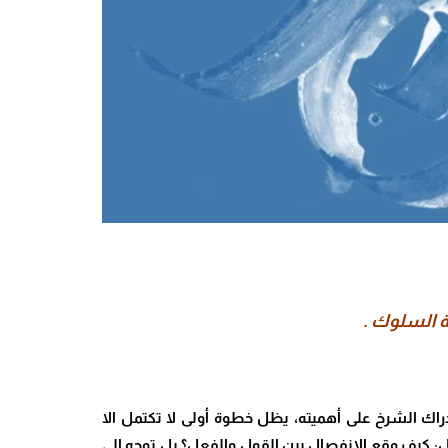
عة السلوك
.
راك الشرخ على أهميته، يظل خطوة أولى لا تكتمل الا
ال: كيف وقع الانفصال بين القول والفعل؟ بل توجه الى