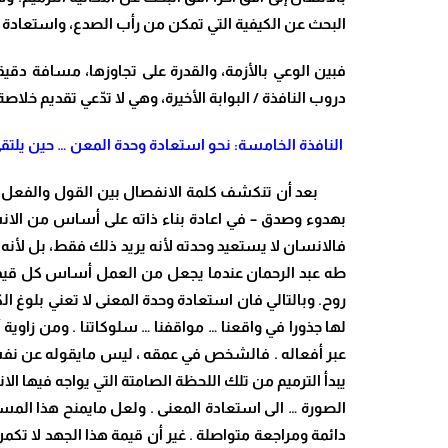
البحث عن الكيفية التي تمكن من رأب الصدع، واستعادة
فبين الوعي بالأزمة، والقدرة على تجاوزها، مسافة دقيق
دروب النافذة / البوابة الأخيرة، وهي لا تدّعي تقديم خ
النافذة الخامسة
: نحو استعادة وحدة المعن … حين يلتق
بعد أن تنكشف كلمة الانفصال بين القول والفعل، لا
بهدوء وصدق – في اعادة بناء ذاته على أساس من الانسجا
فالانسان لا يستعيد وحدته لأنه يريد ذلك فقط، بل لأنه 
طه عبد الرحمان عندما يجعل من العمل أساس كل قيمة، 
روح
. وبالتالي فان استعادة وحدة المعنى لا تعني بلوغ ا
لها جذورا في واقعنا … مواقفنا … سلوكاتنا . ومن زاوية
عبر أفعاله . فالشخص في عمقه ، ليس مايقوله عن نفسه
يبدأ الترميم من تلك اللحظة الصامتة التي يواجه فيها ال
الصورة … الى استعادة المعنى . ولعل مايمنح هذا المسا
دائمة ومراجعة متواصلة . غير أن قيمة هذا الجهد لا تكمن