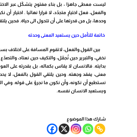
ليست معطى جاهزا ، بل بناء مفتوح يتشكّل عبر الاختيا
والفعل، فعلَ اختيارٍ متجدّد، لا قرارا نهائيا . اختيا
وحدها، بل من قدرتها على أن تتحول الى حياة. فحين يلتق
خاتمة للتأمل
حين يستعيد المعنى وحدته
بين القول والفعل، لاتقوم المسافة على اختلاف ب
نخفي، والتبرير حين نُجمّل، والتكيف حين نعتاد، والتصد
بدايته. فالانسان لا يقاس بكماله، بل بقدرته على العود
معنى، يفقد وجهته. وحين يلتقي القول بالفعل، لا يحد
نستطيع أن نكونه، وأن نكون ما نجرؤ على قوله. وفي الن
ويستعيد الانسان نفسه
.
شارك هذا الموضوع