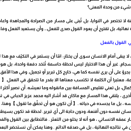
 شيء من وحدة المعنى؟
ة لا تختصر في النوايا، بل تُبنى على مسار من الصراحة والمجاهدة واعاد
لاصة نهائية، بل تقترح أن يعود القول صدى للفعل… وأن يستعيد الفعل وفا
ي
القول بالفعل
 يبقى أمام الانسان سوى أن يختار: امّا أن يستمر في التكيّف مع هذا
م. غير أن هذا الاختيار ليس لحظة حاسمة تُتخد دفعة واحدة، بل هو مس
يجرؤ على أن يرى نفسه كما هي، خارج كل تبرير أو تجميل. وفي هذا الأفق 
معتبرا أن الكلمة لا تكتسب معناها الا بقدر ما تتحقق في الفعل.
【
ا
لكمال، بل تعني تقليص المسافة بين مانقوله وما نعيشه. أن نصير أكثر ان
 أخرى ، يلتقي هذا المسار مع ماكان قد أشار اليه محمد عزيز الحبابي في 
 ، بل ما يجسده في حياته .
【
أن تكون هو أن تحقِّق ما تقول
】
وهنا، ل
انسان نفسه دون أقنعة، ودون حاجة الى أي تبرير. لحظة قد تكون بسيطة ، 
ر عمقه الانساني ، هو أنه لا يخلو من التعثر . فالتطابق بين القول 
 في نتائجه النهائية ، بل في صدقه الدائم . وهنا يمكن أن نستحضر البعد ا