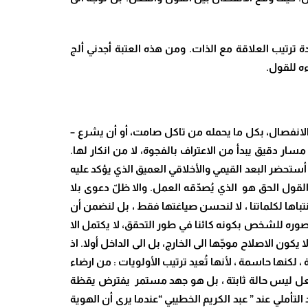
ة ترتيب العلاقة مع الذات. ومن هذه العتبة أجدني ألج
ءه للقول
.
 الانفصال، بكل ما يحمله من تاكل صامت، أو أن يشرع –
ار دقيق يبدأ من الاعتراف بالفجوة، لا من انكار لها.
أستحضر البعد القيمي والأخلاقي العميق الذي يؤكد عليه
لقول الحق هو الذي يُصدّقه العمل. والا ظلّ دعوى بلا
تباها لكلماتنا ، لا لنحسن صياغتها فقط ، بل لنضمن أن
تصوره للشخص بكونه كائنا في طور التحقق، لا يكتمل الا
ا يكون الاصلاح موجّها الى الخارج، بل الى الداخل أولا. اذ
لكنها حاسمة ، لأنها تُعيد ترتيب الأولويات : من ارضاء
والفعل ليس حالة ثابتة ، بل هو جهد مستمر يفترض يقظة
لتأملي عند ” عبد الكريم الخطيبي “عندما يرى أن الهوية