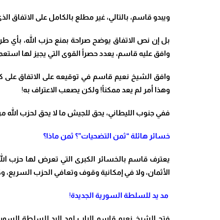
ويبدو قاسم، بالتالي، غير مطلع بالكامل على الاتفاق الذي و
بل إن نص الاتفاق يوضح صراحة بمنع حزب الله، بأي طر
وافق عليه قاسم، يعدد حصراً القوى التي يجيز لها استعم
وافق الشيخ نعيم قاسم في توقيعه على الاتفاق على كل 
وهذا أمر لم يعد ممكناً! ولكن يصعب الاعتراف به
!
ففي جنوب الليطاني، يحق للجيش ما لا يحق لحزب الله م
خسائر هائلة “ثمن التضحيات”؟ ثمن ماذا؟
يعترف قاسم بالخسائر الكبرى التي تعرض لها حزب الل
الأثمان، ولا في إمكانية وقوف وتعافي الحزب السريع، 
مد يد للسلطة السورية الجديدة
!
فتح الشيخ نعيم قاسم الباب لمد اليد للسلطة السورية ب