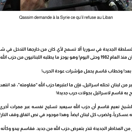
Qassim demande à la Syrie ce qu'il refuse au Liban
طة الجديدة في سوريا ألا تسمح لأي كان من خارجها التدخل في شؤو
اللبنانيون من حزب الله
!
 حانت بعد! وخطاب قاسم يحمل مؤشرات عودة الحرب
!
من لبنان تحتله اسرائيل، فإن ما اعتبرها حزب الله “مقاومته”، قد انتهت 
مح به قاسم لاسرائيل بجولات حرب جديدة
!
الشيخ نعيم قاسم أن حزب الله سيعيد تسليح نفسه عبر ممرات أخرى
 عسكرياً، ولضرب كل لبنان ايضاً. وهذا موجود في نص اتفاق وقف النار
!
من المخاطر الجديدة تنذر بتعرض حزب الله من جديد. فقاسم يبدو وكأنه و