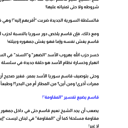
شروطه ولا حتى تمنياته عليها
!
فالسلطة السورية الجديدة ضربت “أقربهم إليه”! وهي في 
ومع ذلك، فإن قاسم يلخص دور سوريا بالنسبة لحزب الله
قاسم يغش نفسه وإما فهو يغش جمهوره وبيئته
!
خسر حزب الله بهروب الأسد “الضهر” و”السند” في السياس
انهيار وخسارة نظام الأسد هو حلقة جديدة في سلسلة ال
وحتى بتوصيف قاسم سوريا الأسد بممر، فغير صحيح أن
ممرات أخرى! ومن أين؟ من المطار أم من البحر؟! وطبعاً
قاسم يضيع تفسير “المقاومة
“!
يصعب أن يجد الشيخ نعيم قاسم حتى في داخل جمهور حزب
مقاومة مسلحة! كما أن “المقاومة” في لبنان ليست “إيما
لا غير
!