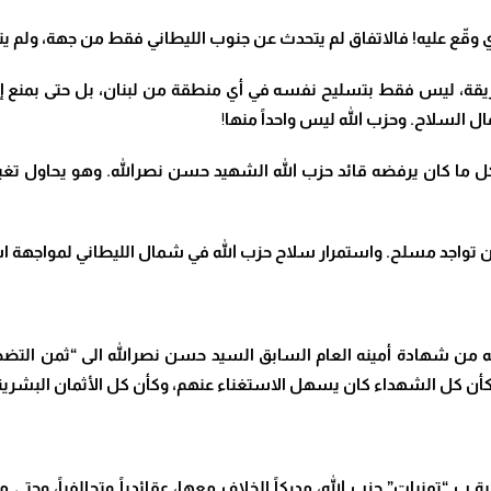
قّع عليه! فالاتفاق لم يتحدث عن جنوب الليطاني فقط من جهة، ولم يتوقف عند 
يقة، ليس فقط بتسليح نفسه في أي منطقة من لبنان، بل حتى بمنع إمكا
ال السلاح. وحزب الله ليس واحداً منها
!
ما كان يرفضه قائد حزب الله الشهيد حسن نصرالله. وهو يحاول تغيير 
ن تواجد مسلح. واستمرار سلاح حزب الله في شمال الليطاني لمواجهة ا
ه من شهادة أمينه العام السابق السيد حسن نصرالله الى “ثمن التضح
وكأن كل الشهداء كان يسهل الاستغناء عنهم، وكأن كل الأثمان البشرية 
 “تمنيات” حزب الله، مدركاً الخلاف معها، عقائدياً وتحالفياً، وحتى