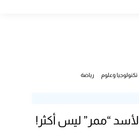
تكنولوجيا وعلوم
رياضة
أسد “ممر” ليس أكثر!