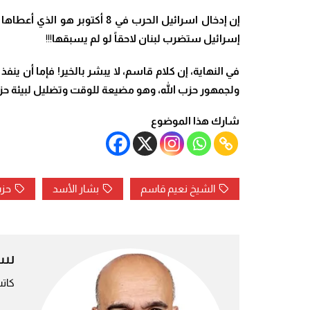
إن إدخال اسرائيل الحرب في 8
إسرائيل ستضرب لبنان لاحقاً لو لم يسبقها
!!!
في النهاية، إن كلام قاسم، لا يبشر بالخير! فإما أن ينف
ولجمهور حزب الله، وهو مضيعة للوقت وتضليل لبيئة حزب 
شارك هذا الموضوع
الشيخ نعيم قاسم
بشار الأسد
حزب
سم
كاتب