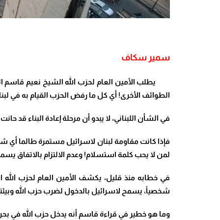
سمير سكاف
يطلب الأمين العام لحزب الله الشيخ نعيم قاسم السل
الطوائف الأخرى! أي كل ما رفض الحزب القيام به في لبنان منذ العام 1982 وحتى اليوم! وهو يوجز ما يطلبه 
في الشأن اللبناني، لا يبدو أن مرحلة إعادة البناء قد
فإذا كانت مقاومة لبنان لاسرائيل مستمرة طالما أي شبر 
لمن لا يحب كلمة استسلام! وعدم الالتزام بالاتفاق يس
في خطابه منذ قليل، يكشف الأمين العام لحزب الله 
شخصياً، يسمح لاسرائيل بالدخول لضرب حزب الله وبيئته
وما هو خطير في قراءة قاسم أنه يدخل حزب الله في بحر 