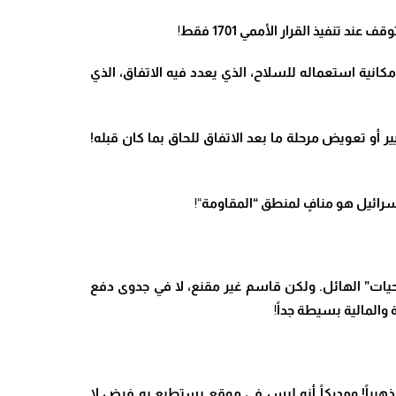
تنفيذ القرار الأممي 1701 فقط
!
نية استعماله للسلاح، الذي يعدد فيه الاتفاق، الذي
أو تعويض مرحلة ما بعد الاتفاق للحاق بما كان قبله!
سرائيل هو منافٍ لمنطق “المقاومة
“!
يات” الهائل. ولكن قاسم غير مقنع، لا في جدوى دفع
والمالية بسيطة جداً
!
 مذهبياً! ومدركاً أنه ليس في موقع يستطيع به فرض لا