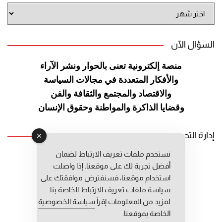
أرشيف
الموقع
السؤال الآن
منصة إلكترونية تعنى بالحوار ونشر
الآراء
والأفكار المتعددة في مجالات
السياسة
والاقتصاد والمجتمع والثقافة
والفن
وقضايا الذاكرة والمواطنة
وحقوق الإنسان
إدارة التحرير
نستخدم ملفات تعريف الارتباط لضمان
رئيس التحرير: عبد الرحيم التوراني
أفضل تجربة لك على موقعنا. إذا واصلت
رئيس التحرير المساعد: المعطي قبال
استخدام موقعنا، فسنفترض موافقتك على
مديرة التحرير: فاطمة حوحو
سياسة ملفات تعريف الارتباط الخاصة بنا.
لمزيد من المعلومات إقرأ
سياسة الخصوصية
الخاصة بموقعنا.