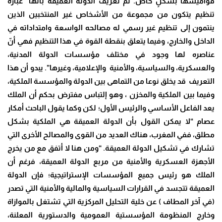
قواميسها بشكلٍ خاص. تم تعريف الدولة العميقة بأنها “عبارة
تنظيم يتكون من مجموعة من الأشخاص غير المنتخبين الذين
ينتمون إلى تنظيم غير رسمي له مصالحه الواسعة وامتداداته في
الداخل والخارج، وفيما يتعلق بنقطة القوة في هذا التنظيم فهي أنّ
عناصره لها وجود في مختلف مؤسسات الدولة المدنية،
والعسكرية، والسياسية، والأمنية والإعلامية، وغيرها”. يبدو أن هذا
التعريف قد يخلق نوعا من التماهى بين الدولة والمؤسسة الملكية،
وفيما بين الملكية والمخزن ، وهو إلتباس مفترض بحكم أن الملك
يعد الفاعل الأساسي والرئيس الأول؛ لكن وكما يقول الباحث أمكار
عصام “لا يمكن القول بأن الدولة العميقة هي الملكية بشكل
مطلق، ففي المغرب، هناك العديد من القوى والمصالح الأخرى التي
تشارك في تشكيل الدولة العميقة. “ومن هنا لا أتفق مع من يخرج
الأجهزة العسكرية والأمنية من مربع الدولة العميقة، فرغم أن
الملك هو رئيس جميع المؤسسات الإستراتيجية؛ فإن الدولة
العميقة تتجسد في القرارات السياسية والمالية والأمنية التي تصدر
(في آخر المطاف ) عن خلية التحليل المركزية التي تشتغل بالموازاة
وخارج المنظومة المؤسستية العمومية والدستورية المعلنة،