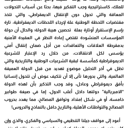
للملك، كاستراتيجية وجب التفكير فيها، بحثا عن أسباب التحولات
المعاقة والتي تحول دون الإنتقال الديمقراطي، والتي تتخذ
مقتضيات اللحظة الوطنية علة لإرجاء اللحظات الديمقراطية، تارة
بإسم الإستقرار أوتارة بعلة تحصين هيبة الدولة؛ والحال أن دولة
المؤسسات المنشودة تقتضي إعادة النظر في العقيدة الأمنية
بدمقرطة العلاقات والتعاقدات من أجل ضمان إنتقال أمني
يؤسس لكل الانتقالات، من خلال رد الإعتبار للشرعية
الديموقراطية كمأسسة لبقية الشرعيات الوطنية والتاريخية والتي
تظل في آخر التحليل موضوع تهديد من قبل الدولة العميقة
العالمية، والتي بدورها تأبى إلا أن تتكيف عوض أن تتحول إنسانيا
بأفق ديموقراطي وعادل، وقد وجب التذكير بأن لهذه الدولة
“الامبريالية” دولتها داخل أغلب الدول، إما في صيغة طوابير
خامسة، أو في شكل اِمتداد وتوافق المصالح، مما يهدد بحروب
المصالح والتواطئات الأهلية، والتاريخ حافل بالنماذج والدروس
!
أعود إلى مواقف جيلنا التنظيمي والسياسي والفكري، والذي وإن