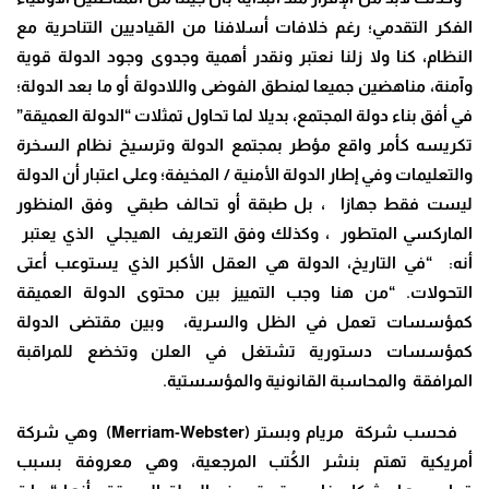
الفكر التقدمي؛ رغم خلافات أسلافنا من القياديين التناحرية مع
النظام، كنا ولا زلنا نعتبر ونقدر أهمية وجدوى وجود الدولة قوية
وآمنة، مناهضين جميعا لمنطق الفوضى واللادولة أو ما بعد الدولة؛
في أفق بناء دولة المجتمع، بديلا لما تحاول تمثلات “الدولة العميقة”
تكريسه كأمر واقع مؤطر بمجتمع الدولة وترسيخ نظام السخرة
والتعليمات وفي إطار الدولة الأمنية / المخيفة؛ وعلى اعتبار أن الدولة
ليست فقط جهازا ، بل طبقة أو تحالف طبقي وفق المنظور
الماركسي المتطور ، وكذلك وفق التعريف الهيجلي الذي يعتبر
أنه: “في التاريخ، الدولة هي العقل الأكبر الذي يستوعب أعتى
التحولات. “من هنا وجب التمييز بين محتوى الدولة العميقة
كمؤسسات تعمل في الظل والسرية، وبين مقتضى الدولة
كمؤسسات دستورية تشتغل في العلن وتخضع للمراقبة
المرافقة والمحاسبة القانونية والمؤسستية
.
فحسب شركة مريام وبستر
(Merriam-Webster)
‏ وهي شركة
أمريكية تهتم بنشر الكُتب المرجعية، وهي معروفة بسبب