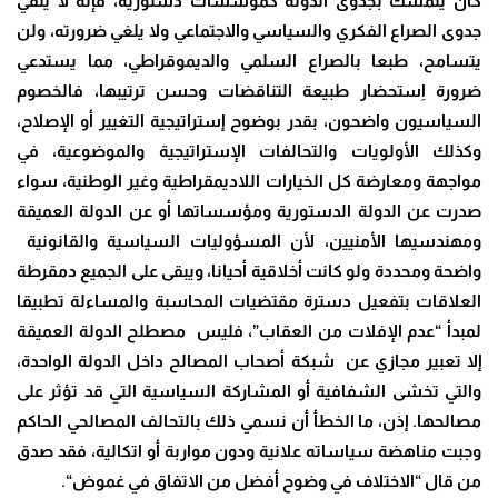
كان يتمسك بجدوى الدولة كمؤسسات دستورية، فإنه لا ينفي
جدوى الصراع الفكري والسياسي والاجتماعي ولا يلغي ضرورته، ولن
يتسامح، طبعا بالصراع السلمي والديموقراطي، مما يستدعي
ضرورة اِستحضار طبيعة التناقضات وحسن ترتيبها، فالخصوم
السياسيون واضحون، بقدر بوضوح إستراتيجية التغيير أو الإصلاح،
وكذلك الأولويات والتحالفات الإستراتيجية والموضوعية، في
مواجهة ومعارضة كل الخيارات اللاديمقراطية وغير الوطنية، سواء
صدرت عن الدولة الدستورية ومؤسساتها أو عن الدولة العميقة
ومهندسيها الأمنيين، لأن المسؤوليات السياسية والقانونية
واضحة ومحددة ولو كانت أخلاقية أحيانا، ويبقى على الجميع دمقرطة
العلاقات بتفعيل دسترة مقتضيات المحاسبة والمساءلة تطبيقا
لمبدأ “عدم الإفلات من العقاب”، فليس مصطلح الدولة العميقة
إلا تعبير مجازي عن شبكة أصحاب المصالح داخل الدولة الواحدة،
والتي تخشى الشفافية أو المشاركة السياسية التي قد تؤثر على
مصالحها. إذن، ما الخطأ أن نسمي ذلك بالتحالف المصالحي الحاكم
وجبت مناهضة سياساته علانية ودون مواربة أو اتكالية، فقد صدق
من قال “الاختلاف في وضوح أفضل من الاتفاق في غموض
“.