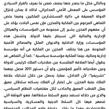
وبالتالي فكل ما يصدر عنها يصنف ضمن ما يعرف بالقرار السيادي
المؤسس على المعطى الأمني المخابراتي، لذلك لا يمكن إختزال
الدولة العميقة في دائرة المستشارين الملكيين. وفيما يخص
التماهي المزعوم بين الملكية والمخزن فإن نفس الباحث يؤكد على
أن مفهوم المخزن يشير إلى مجموعة من المؤسسات والهياكل
الإدارية والمالية التي تسيطر عليها الدولة. وتشمل هذه
المؤسسات وزارة الداخلية والديوان الملكي والمصالح الأمنية
المتنوعة. من هنا يختلف المخزن عن الملكية في أنه مؤسسة
إدارية ومالية، بينما الملكية مؤسسة سياسية “. كما أن التماهي قد
يطول أيضا العلاقة الملتبسة بين صلاحيات الملك كرئيس للدولة
وبين صلاحياته كأمير للمؤمنين، ولو أن دستور 2011 فصل بينهما
“تشريعيا”؛ لأن التداخل، عمليا، يحصل من خلال تشابك علاقة
الملك ببنية المخزن، على اِعتبار أن الملك يسكنه سلطان عميق
يمثل القطب العميق والجاذب لكل مقتضيات النظام السياسي،
والذي من خلاله تستمد جميع السلط سلطاتها، فهو البوثقة التي
تنصهر فيها كل السلط الدينية والعسكرية، والسياسية
والاقتصادية؛ وهذا ما يؤكد حقيقة واقع المجالات المحفوظة