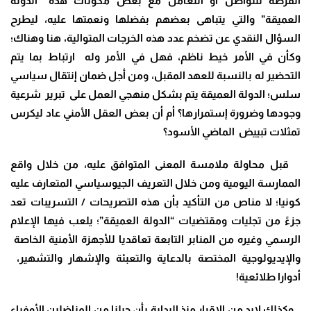
الفرصة للتواصل أو التعامل مع بعض مكونات هذه “الدولة
العميقة” والتي يتباهى بعضهم بفضلها ونعمتها عليه، ليطرح
السؤال النقدي عن تضخم عدد هذه الخرجات المتوالية، هنا وهناك؛
وكأن في الأمر خيط ناظم، فهل في الأمر وله ارتباط بما يتم
التحضير له بالنسبة للعهد المقبل، ومن أجل ضمان إنتقال سياسي
سلس؛ الدولة العميقة يتم بشكل منهجي العمل على تبرير شرعية
وجودها وضرورة إستمرارها؟ أم أن بعض العقل الأمني عاد ليكرس
تمثلات تبييض الماضي الأسود؟
قبل محاولة ملامسة المعنى المتوافق عليه، من خلال واقع
الممارسة اليومية ومن خلال التعريف الجيوسياسي المتعارف عليه
كونيا؛ لا مناص من التأكيد بأن هذه التصريحات / التسريبات تعد
جزءً من تجليات ومقتضيات “الدولة العميقة”؛ يلعب فيها الإعلام
الرسمي وغيره من المنابر التابعة تعاقديا للأجهزة الأمنية الخاصة
والإيديولوجية المختصة بالدعاية والتعبئة والإشهار والتشهير،
أدوارا طلائعية
!
وكذلك لابد من الإقرار منذ البداية بأن جيلنا من المناضلين الأوفياء