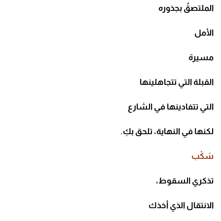
الملتصقُ بجذوره
الأمل
مسيرة
القبلة التي تتجاهلينها
التي تتفادينها في الشارع
لكنها في النهاية، تلحق بكِ.
سَكْب
تذكري السقوط،
الانتقال الذي أخذك