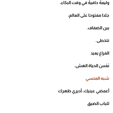
وليمةً حافيةً في وقت البكاء،
جلدا مفتوحا على العالم،
بين الضفاف.
تتخطى.
الفراغ يعيد
نَفَسَ الحياة الهش.
شبه المنسي
أغمضي عينيك، أديري ظهرك
للباب الضيق