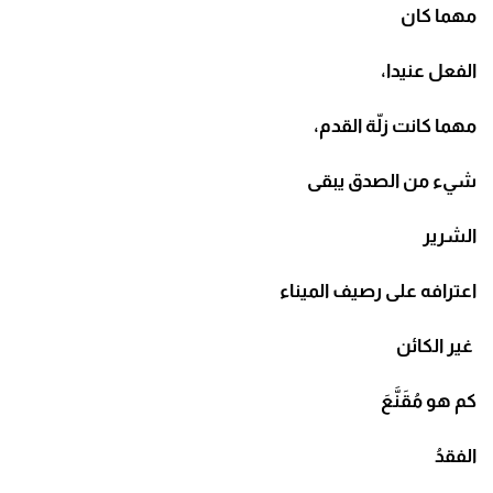
مهما كان
الفعل عنيدا،
مهما كانت زلّة القدم،
شيء من الصدق يبقى
الشرير
اعترافه على رصيف الميناء
غير الكائن
كم هو مُقَنَّعَ
الفقدُ