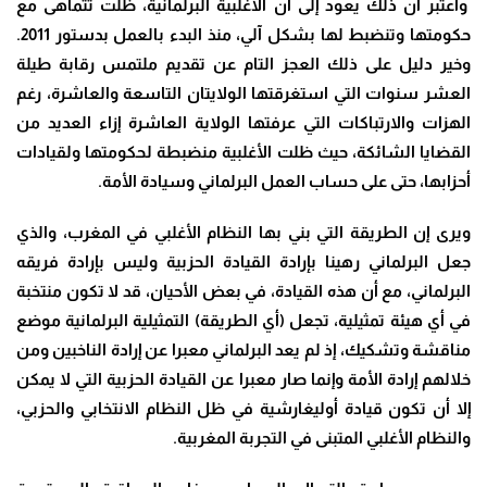
واعتبر أن ذلك يعود إلى أن الأغلبية البرلمانية، ظلت تتماهى مع
حكومتها وتنضبط لها بشكل آلي، منذ البدء بالعمل بدستور 2011.
وخير دليل على ذلك العجز التام عن تقديم ملتمس رقابة طيلة
العشر سنوات التي استغرقتها الولايتان التاسعة والعاشرة، رغم
الهزات والارتباكات التي عرفتها الولاية العاشرة إزاء العديد من
القضايا الشائكة، حيث ظلت الأغلبية منضبطة لحكومتها ولقيادات
أحزابها، حتى على حساب العمل البرلماني وسيادة الأمة.
ويرى إن الطريقة التي بني بها النظام الأغلبي في المغرب، والذي
جعل البرلماني رهينا بإرادة القيادة الحزبية وليس بإرادة فريقه
البرلماني، مع أن هذه القيادة، في بعض الأحيان، قد لا تكون منتخبة
في أي هيئة تمثيلية، تجعل (أي الطريقة) التمثيلية البرلمانية موضع
مناقشة وتشكيك، إذ لم يعد البرلماني معبرا عن إرادة الناخبين ومن
خلالهم إرادة الأمة وإنما صار معبرا عن القيادة الحزبية التي لا يمكن
إلا أن تكون قيادة أوليغارشية في ظل النظام الانتخابي والحزبي،
والنظام الأغلبي المتبنى في التجربة المغربية.