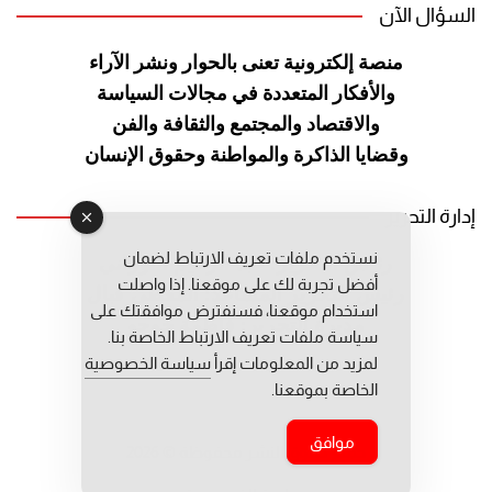
السؤال الآن
منصة إلكترونية تعنى بالحوار ونشر
الآراء
والأفكار المتعددة في مجالات
السياسة
والاقتصاد والمجتمع والثقافة
والفن
وقضايا الذاكرة والمواطنة
وحقوق الإنسان
إدارة التحرير
نستخدم ملفات تعريف الارتباط لضمان
رئيس التحرير: عبد الرحيم التوراني
أفضل تجربة لك على موقعنا. إذا واصلت
رئيس التحرير المساعد: المعطي قبال
استخدام موقعنا، فسنفترض موافقتك على
مديرة التحرير: فاطمة حوحو
سياسة ملفات تعريف الارتباط الخاصة بنا.
لمزيد من المعلومات إقرأ
سياسة الخصوصية
الخاصة بموقعنا.
موافق
جميع حقوق النشر محفوظة © 2026