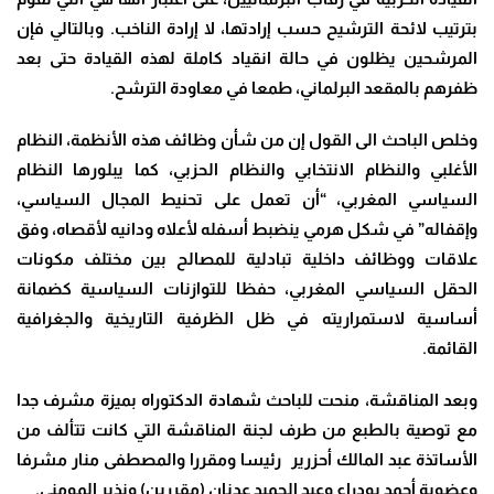
بترتيب لائحة الترشيح حسب إرادتها، لا إرادة الناخب. وبالتالي فإن
المرشحين يظلون في حالة انقياد كاملة لهذه القيادة حتى بعد
ظفرهم بالمقعد البرلماني، طمعا في معاودة الترشح.
وخلص الباحث الى القول إن من شأن وظائف هذه الأنظمة، النظام
الأغلبي والنظام الانتخابي والنظام الحزبي، كما يبلورها النظام
السياسي المغربي، “أن تعمل على تحنيط المجال السياسي،
وإقفاله” في شكل هرمي ينضبط أسفله لأعلاه ودانيه لأقصاه، وفق
علاقات ووظائف داخلية تبادلية للمصالح بين مختلف مكونات
الحقل السياسي المغربي، حفظا للتوازنات السياسية كضمانة
أساسية لاستمراريته في ظل الظرفية التاريخية والجغرافية
القائمة.
وبعد المناقشة، منحت للباحث شهادة الدكتوراه بميزة مشرف جدا
مع توصية بالطبع من طرف لجنة المناقشة التي كانت تتألف من
الأساتذة عبد المالك أحزرير رئيسا ومقررا والمصطفى منار مشرفا
وعضوية أحمد بودراع وعبد الحميد عدنان (مقررين) ونذير المومني.