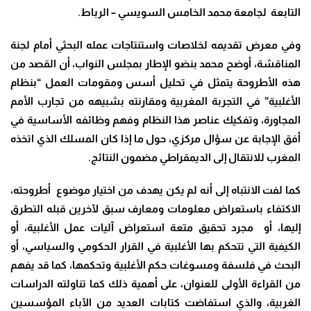
التابعة لجامعة محمد الخامس السويسي – الرباط.
وفي معرض تقديمه لخلاصات واستنتاجات عمله البحثي أمام لجنة
المناقشة، أوضح محمد بنضو الإطار بمجلس النواب، أن القصد من
هذه الأطروحة يتمثل في تحليل أسس ومقومات العمل “بنظام
الأغلبية” في التجربة المغربية ومقارنته بشبيهه من تجارب الأمم
المجاورة، وتفكيك عناصر هذا النظام وفهم وظائفه الأساسية في
أفق الإجابة عن سؤال مركزي، حول ما إذا كان المسلك الذي اتخذه
المغرب للانتقال إلى الديمقراطي مضمون النتائج.
كما لفت الانتباه إلى أنه لم يكن يهدف من اختيار موضوع أطروحته،
الاكتفاء باستعراض معلومات ومعارف سبق لآخرين قبله التطرق
إليها، أو مجرد تحقيق متعة استعراض آليات عمل الأغلبية، أو
الكيفية التي تتحكم بها الأغلبية في القرار الحكومي والسياسي، أو
البحث في فلسفة ومسوغات حكم الأغلبية وتحكمها، كما قد يفهم
من القراءة الأولى للعنوان، على أهمية ذلك كما تناولته الدراسات
الغربية، والذي استفاضت كتابات العديد من الآباء المؤسسين