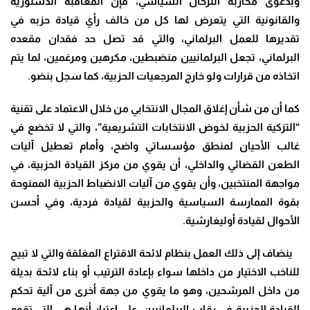
وبدعوى محاربة الترحال السياسي، فإن المعاقبة الدستورية
والقانونية التي يتعرض لها كل من خالف رأي قيادة حزبه في
تقديرها للعمل البرلماني، والتي قد تصل حد فقدان مقعده
البرلماني، تجعل البرلمانيين منضبطين، مكرهين ومرغمين، لما يتم
اتخاذه من قرارات ولو خارج المرجعيات الحزبية، كما سجل بنضو.
كما أن من شأن إغلاق المجال الانتخابي من خلال الاعتماد على تقنية
“التزكية الحزبية لخوض الانتخابات التشريعية”، والتي لا تخضع في
غالب الأحيان لمنطق مؤسساتي واضح، وأمام تعطيل آليات
الطعن القضائي والداخلي، أن يقوي من مركز القيادة الحزبية، في
مواجهة المنتخبين، وأن يقوي من آليات الانضباط الحزبية الممنوحة
بقوة الممارسة السياسية والحزبية لقيادة فردية، وفي أحسن
الأحوال لقيادة أوليغارشية.
ينضاف إلى ذلك العمل بنظام لائحة الاقتراع المغلقة والتي لا تبيح
للناخب الاختيار من داخلها سواء بإعادة الترتيب أو بناء لائحة بديلة
من داخل المرشحين، وهو ما يقوي من جهة أخرى من آلية تحكم
القيادة الحزبية في رقاب البرلمانيين، على اعتبار أنها هي التي تقوم