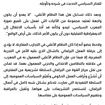
للفكر السياسي الحديث في شرحه وتأويله.
وبعد ذلك تساءل هل هذا النظام الأغلبي، “لا يعدو أن يكون
واجهة تَعتمِد مجموعة من الآليات التي تعمل على تلميع صورة
المغرب السياسي، ليبدو وكأنه قد أخذ بأسباب الانتقال إلى
الديمقراطية التمثيلية دون أن يكون الأمر كذلك، على أرض الواقع”.
ولاحظ بنضو أنه إذا كان النظام الأغلبي في التجارب المقارنة، لا يؤدي
إلى عرقلة العمل البرلماني بالشكل الذي عليه الأمر في التجربة
المغربية، إلا فيما ندر، فإن النظام الأغلبي المعمول به في المغرب،
في علاقته بالنظامين الانتخابي والحزبي المعمول بهما، قد تمكن
من نقل مركز القوة من البرلمان كسلطة تشريعية من المفترض
أن تُشرِّع وتُراقب العمل الحكومي وتُقيِّم السياسات العمومية، إلى
السلطة التنفيذية التي صارت، تتحكم بشكل شبه كامل في أعمال
البرلمان، لتستصدر التشريعات على هواها، وتَقبل بالمراقبة
وبتقييم السياسات العمومية على مقاسها.