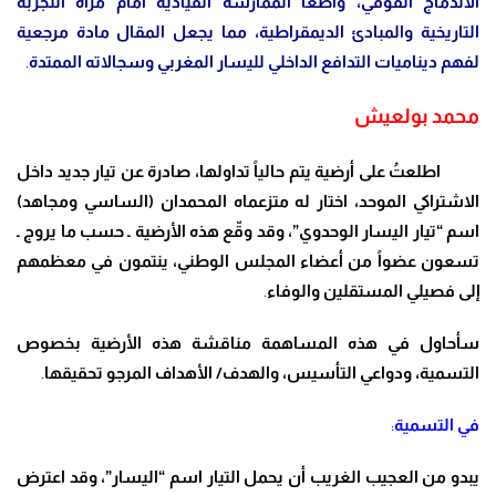
الاندماج الفوقي، واضعا الممارسة القيادية أمام مرآة التجربة
التاريخية والمبادئ الديمقراطية، مما يجعل المقال مادة مرجعية
لفهم ديناميات التدافع الداخلي لليسار المغربي وسجالاته الممتدة
.
محمد بولعيش
اطلعتُ على أرضية يتم حالياً تداولها، صادرة عن تيار جديد داخل
الاشتراكي الموحد، اختار له متزعماه المحمدان (الساسي ومجاهد)
اسم “تيار اليسار الوحدوي”، وقد وقّع هذه الأرضية ـ حسب ما يروج ـ
تسعون عضواً من أعضاء المجلس الوطني، ينتمون في معظمهم
إلى فصيلي المستقلين والوفاء
.
سأحاول في هذه المساهمة مناقشة هذه الأرضية بخصوص
التسمية، ودواعي التأسيس، والهدف/ الأهداف المرجو تحقيقها
.
في التسمية
:
يبدو من العجيب الغريب أن يحمل التيار اسم “اليسار”، وقد اعترض