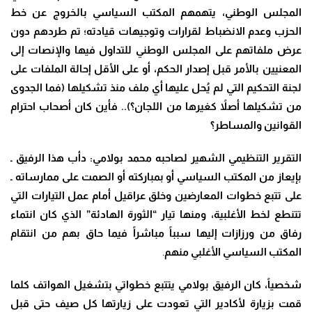
المجلس الوطني، يتهمهم المكتب السياسي بالخروج عن خط
الحزب وعدم الانضباط لقرارات وتوجيهات قيادته؛ تم طردهم دون
عرض ملفاتهم على المجلس الوطني للتداول فيها والإنصات إلى
المعنيين بالأمر قبل إصدار الحكم، أو على الأقل إحالة الملفات على
لجنة التحكيم التي لم يُحل عليها أي ملف منذ تشكيلها (فما الجدوى
من تشكيلها أصلاً كغيرها من اللجان؟).. فأين كان أصحاب احترام
القوانين والمساطر؟
التقرير التنظيمي الشهير لصاحبه محمد بولامي: دأب هذا الرفيق ـ
بإيعاز من المكتب السياسي أو بمباركته أو الصمت على ممارساته ـ
على تتبع خطوات المعارضين وخلق عراقيل أمام عمل التيارات التي
تتنطع لخط الأغلبية، ومنها تيار “الثورة الهادئة” الذي كان انتماء
رفاق من ورزازات إليها سبباً مباشراً فيما حاق بهم من انتقام
المكتب السياسي الأغلبي منهم
.
شخصياً، كان الرفيق بولامي يتتبع خطواتي بتشغيل الهواتف كلما
قمت بزيارة لأكادير التي تعودت على زيارتها كل صيف حتى قبل