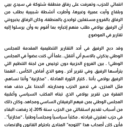
انتمائي للحزب، وتعرفت على رفاق منطقة شتوكة في سيدي بيبي
وبلفاع وآيت عميرة وغيرها، وأطرت أنشطة شبيبية بطلب من
الرفاق بالفروع مستغلين تواجدي بالمنطقة، وكان الرفاق يخبرونني
أن الرفيق بولامي طلب منهم إخباَره بما أقوم به وأن يرسلوا إليه
تقارير في الموضوع
.
وقد دبج الرفيق في أحد التقارير التنظيمية المقدمة للمجلس
الوطني يذكرني بالاسم أني أتنقل ـ علماً أني كنت عضواً في المجلس
الوطني! ـ بين الفروع الحزبية دون ترخيص من لجنة التنظيم التي
يترأسها الرفيق. وفي تقرير آخر ـ وهو الذي أفاض الكأس ـ اتهَمنا
الرفيق بولامي بأننا ـ كتيار الثورة الهادئة ـ “مخازنية” وأننا نساهم،
مثل المخزن، في تدمير الحزب ومحاربته. ألححنا على حذف هذه
الفقرة من تقرير بولامي الذي تبناه المكتب السياسي وأغلبية
المجلس الوطني بمن فيهم الرفيقان الساسي ومجاهد، وكان ذلك
من أسباب تقديم استقالتي من الحزب سنة 2015، إذ رفضت البقاء
في حزب تعتبرني قيادته ـ مكتباً سياسياً ومجلساً وطنياً ـ “مخازنياً”..
فأين كان أصحاب هذا “التوجه” المنادي باحترام القانون والإنصات