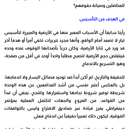
للمناضلين وصيانة حقوقهم؟
في الهدف من التأسيس
:
رأينا سابقاً أن الأسباب المعبر عنها في الأرضية والمبررة لتأسيس
تيار لا تصمد أمام الواقع، وأنها مجرد تبريرات تخفي أمراً أو هدفاً آخر
قد ورد في ثنايا الأرضية، وكان حرياً بأصحابها الوقوف عنده وحده
فيتقلص حجم الأرضية لتصبح مطلباً واحداً أوحد في أقل من صفحة،
وهو: التسريع بالاندماج
.
للحقيقة والتاريخ، لم أكن أبداً ضد توحيد فصائل اليسار ولا اندماجها،
بل بالعكس أعتبر نفسي من أشد المدافعين عن هذه الوحدة
شريطة توفير شروط نجاحها واستمرارها. ولتنجح، ينبغي أن تبدأ
من القواعد، من الفروع والجهات لتكتمل العملية بمؤتمر
ديمقراطي يفرز قيادة عبر صناديق الاقتراع وليس بالتوافقات
الفوقية، ليكون ذلك تعبيراً حقيقياً عن اندماج فعلي
.