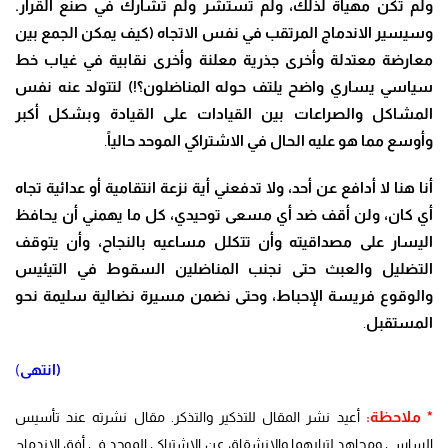
ولم تكن مهيأة لذلك، ولم تُستشر ولم تشارك في صنع القرار.
وسيسير الاندماج المرتقب في نفس الاتجاه (كيف يمكن الجمع بين
معارضة معتدلة وأخرى جذرية معلنة وأخرى نقابية في غياب خط
سياسي يساري واضح يلتف حوله المناضلون؟!) لتتولد عنه نفس
المشاكل والصراعات بين القيادات على القيادة وبشكل أكبر
وأوسع مما هو عليه الحال في الاشتراكي الموحد حالياً
.
أنا هنا لا أدافع عن أحد، ولا تدفعني أية نزعة انتقامية أو عدائية تجاه
أي كان، ولن أقف ضد أي مسعى توحيدي، كل ما يهمني أن يحافظ
اليسار على مصداقيته وأن تتكلل مساعيه بالنجاح، وأن يتوقف
التضليل والعبث حتى نجنب المناضلين السقوط في التيئيس
والوقوع فريسة الإحباط، وحتى نضمن مسيرة نضالية سليمة نحو
المستقبل
.
(انتهى
)
* ملاحظة:
أعيد نشر المقال للتذكير والتذكر. مقال نشرته عند تأسيس
الساسي ومجاهد لتيارهما والانشقاق عن الاشتراكي الموحد في أفق الاندماج