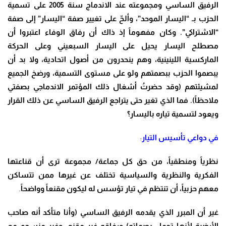
الرفيق الساسي ومجموعته عند الاندماج سنة 2005 على تسمية
الحزب بـ “اليسار الموحد”، وألحّ على تغيير صفة “اليسار” إلى صفة
“الاشتراكي”. وكان مفهوماً إذ ذاك أن رفاق الوفاء اعتبروا أن
مصطلح اليسار يحيل على اليسار السبعيني وعلى الحركة
الماركسية اللينينية، وهم ينحدرون من أصول اتحادية، ولا بد أن
يبصموا الحزب ببصمتهم ولو على مستوى التسمية، ورضخ الجميع
لمشيئتهم (وقد حضرتُ أشغال ذلك المؤتمر الاندماجي بصفتي
ملاحظاً). فما الذي تغير حتى يتراجع الرفيق الساسي عن ذلك القرار
ويعود لتسمية تياره باليسار؟
في دواعي تأسيس التيار
:
نظرياً ومنطقياً، من حق كل جماعة/ مجموعة ترى أن قناعتها
الفكرية والنظرية والسياسية تختلف عن غيرها ممن تتساكن
معهم حزبياً، أن تنتظم في تيار تؤسس له ليكون مقنعاً وواضحاً
.
غير أن المبرر الذي يقدمه الرفيق الساسي (وأنا متأكد أنه صاحب
الأرضية لأنها تحمل بصماته) ورفاقه غير مقنع، وغير منسجم مع