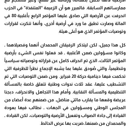
ممارساتهم السابقة. فالمبرر هو أن الزعيمة “المتنفذة” في الحزب
انحرفت عن الأرضية التي صادق عليها المؤتمر الرابع بأغلبية 80 في
المائة وصارت تطبق ما ورد في أرضية أخرى، وأنها تنكرت لقرارات
وتوصيات المؤتمر الذي هو أعلى هيئة
.
كل هذا جميل، لكن ليتذكر الرفيقان المحمدان أنهما وفصيلاهما ـ
وكانوا مسؤولين ضمن الأغلبية ـ قد فعلوا نفس الشيء بأرضية
المؤتمر الثالث، الذي تم انحراف كامل عن قراراته وتوصياته سياسياً
وتنظيمياً، والتي صُودق عليها بما يشبه الإجماع نظراً للظرفية التي
تحكمت فيها دينامية حركة 20 فبراير. ومن ضمن التوصيات التي تم
التشطيب عليها: عقد ثلاث ندوات وطنية تتعلق خاصة بالمسألة
التنظيمية والمسألة النقابية. وأمام هذا التجاهل والانحراف، دبجنا
عريضة وقعها ما يقارب مائتي مناضل. من ضمنهم عدة أعضاء من
المجلس الوطني ومسؤولين في الجهات ـ نطالب فيها بعودة
القيادة إلى جادة الصواب وتفعيل الأرضية والتوصيات، لكن القيادة ـ
والمحمدان من ضمنهاـ ضربت بها عرض الحائط
.