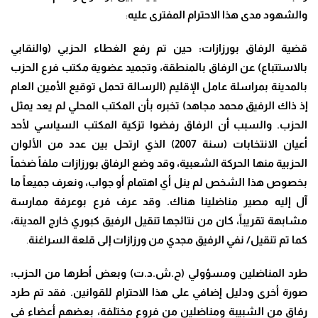
والشهود مدى هذا الاحترام المفترى عليه
:
قضية الرفاق بورزازات: حين تم رفع الغطاء الحزبي (والنقابي
بالاستتباع) عن الرفاق بالمنطقة، وتجميد عضوية مكتب فرع الحزب
بالمدينة بمراسلة عامل الإقليم (الرسالة تحمل توقيع الأمين العام
إذ ذاك الرفيق محمد مجاهد) تخبره بأن المكتب المحلي لم يعد يمثل
الحزب. والسبب أن الرفاق رفضوا تزكية المكتب السياسي لأحد
أعيان الانتخابات (سنة 2007) الذي ارتحل بين عدد من الألوان
الحزبية منها الحركة الشعبية، وقد وضع الرفاق بورزازات ملفاً ضخماً
بخصوص هذا الشخص لم ينل أي اهتمام أو جواب، ونعرف جميعاً ما
آل إليه مصير مناضلينا هناك. وقد عرف فرع بوعرفة ممارسة
مشابهة تقريباً، كان من نتائجها تنقيل الرفيق كبوري خارج المدينة،
كما تم تنقيل/ نفي الرفيق مجدي من ورزازات إلى قلعة السراغنة
.
طرد المناضلين ومسؤولي (ح.ش.د.ت) وبعض أطرها من الحزب:
صورة أخرى ودليل إضافي على هذا الاحترام للقوانين. فقد تم طرد
رفاق من الشبيبة ومناضلين من فروع مختلفة، بعضهم أعضاء في