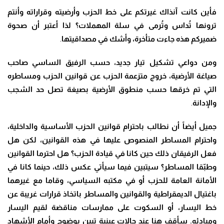
فأين كانت آنذاك غيرتكم على خط الحزب وأرضيته وقراراته وأنتم
ترونها تُداس وتُرمى في سلة المهملات؟ لذا أعتبر أن صحوة
ضميركم هذه جاءت متأخرة، وأشك في مصداقيتها
.
ومن دواعي تشكيل تيار جديد، حسب الرفيق الساسي صاحب
صياغة الأرضية، خروج متزعمة الحزب عن قوانين الحزب ومساطره
التي تم خرقها حسب منطوق الأرضية بصيغة تصل حد الشجب
والإدانة
.
جميل أيضاً أن نطالب باحترام قوانين الحزب الأساسية والداخلية،
واحترام المساطر المنصوص عليها في هذه القوانين، لكن هل
فعل الرفيقان ذلك حين كانا في قيادة الحزب؟ هل احترما القوانين
وطبّقا المساطر؟ سيتبين فيما سيأتي عكس ذلك، حينما كانا في
الأمانة العامة للحزب أو في مكتبه السياسي، وقاما مع غيرهما
باغتيال الديمقراطية والقوانين والمساطر باتخاذ قرارات غريبة عن
خط اليسار، أو السكوت على ممارسات مناقضة لقيم اليسار
ومبادئه. سأقف هنا عند حالات عينية تبين بوضوح وأمام الأشهاد