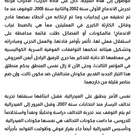
للوصول إلى هذه النتيجة، كان على قادة الحزب/ الأحزاب قراءة
تجربتي الاندماج الأولى سنة 2002 والثانية سنة 2005، للوقوف عند ما
تم تحقيقه من إيجابيات وما تم ارتكابه من أخطاء بعضها فادح
وقاتل. الكارثة الكبرى في العمليتين معاً هي بالضبط غياب
الاندماج! فالمكونات أو الفصائل ظلت قائمة محافظة على
استقلال فعلي لها، تأتمر بأوامر قادتها، والعمل الحزبي ومبادراته
وتشكيل هيئاته تحكمها التوافقات الفوقية السرية الكواليسية
في معظمها (لا حاجة للتذكير بما جرى للرفيق الراحل أيمن المرزوقي
في المؤتمر الثالث)، وحتى الآن لا زال نفس المنطق يحكم منطلق
هذا التيار الجديد القديم: مكونان متحالفان ضد مكون ثالث، وإن ضم
عناصر قليلة من خارجهما
.
نفس الأمر ينطبق على الفيدرالية، فقبل انبثاقها سبقتها تجربة
تحالف اليسار منذ انتخابات سنة 2007، وقبل المرور إلى الفيدرالية
لم يتم التوقف عند تجربة التحالف دراسة وتحليلاً ونقداً واستخلاصاً
للدروس، ما دامت مكونات التحالف هي نفسها مكونات الفيدرالية.
وتأسيس الفيدرالية أيضاً جاء بقرار فوقي وطُولبت القواعد بأجرأته