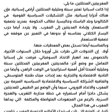
المغربيتين المحتلتين، ما يلي:
إذا كانت اسبانيا تعتبر سبتة ومليلية المحتلتين أراضي إسبانية، فإن
هناك أحزابا إسبانية، مثل التشكيلات السياسية القومية في
الكتالونيا وبلد الباسك وغاليسيا، تطالب الحكومة بمدريد بتصفية
الاستعمار، وإعادة المدينتين إلى المغرب.. ولا يتردد أيضا حزب
اليسار الكتلاني بمناسبه أو بدونها في التعبير عن موقفه في
تصفية الاستعمار.
وبالمناسبه أيضا نسجل بعض المعطيات، منها:
أولا: إن التحولات التي طرات على أوروبا خلال السنوات الأخيرةـ
بالخصوص بعد انهيار الاتحاد السوفياتي، فرضت على إسبانيا
التعامل مع وضع آخر؛ فالمدينتين المغربيتين المحتلتين سبتة
ومليلية أصبحتا أقل أهمية استراتيجيا في الوقت الراهن، وأيضا من
الناحية الاقتصادية والتجارية بعد إحدات ميناء طنجة المتوسطي،
واتفاقية الشراكة السياسية والاقتصادية السياسيه المبرمة بين
المغرب والاتحاد الاوروبي، سيما وأن الوضع غير الطبيعي للمدينتين
يشكل حاجزا أمام استمراره في خطة محاربة التهريب والهجرة
السرية، بالرغم من المجهودات المتواصلة والمكلفة التي يبدلها
المغرب في هذا المجال.
ثانيا: إن الفترة التي تلت استرجاع الأقاليم الجنوبية للمغرب، تزامنت