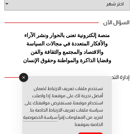
أرشيف
الموقع
السؤال الآن
منصة إلكترونية تعنى بالحوار ونشر
الآراء
والأفكار المتعددة في مجالات
السياسة
والاقتصاد والمجتمع والثقافة
والفن
وقضايا الذاكرة والمواطنة
وحقوق الإنسان
إدارة التحرير
نستخدم ملفات تعريف الارتباط لضمان
رئيس التحرير: عبد الرحيم التوراني
أفضل تجربة لك على موقعنا. إذا واصلت
رئيس التحرير المساعد: المعطي قبال
استخدام موقعنا، فسنفترض موافقتك على
مديرة التحرير: فاطمة حوحو
سياسة ملفات تعريف الارتباط الخاصة بنا.
لمزيد من المعلومات إقرأ
سياسة الخصوصية
الخاصة بموقعنا.