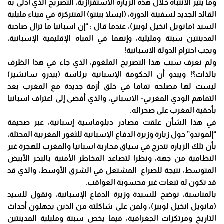
وما يثير الانتباه خلال هذه الزياره الاستفزازية، التصريح الذي أدلى به
القائد الجديد لسفينة الدورة، (ايسلا بينتو) المتنركزة في ميناء مليلية
السيد (مانويل انخيل لوبيز)، عندما قال : “إن اسبانيا ما تزال صاحبة
المدينتين سبتة ومليلية، وإنهما في المياه الإقليمية الإسبانية،
ويجب احترام الدولة الاسبانية!
ولم نعرف سبب هذا التصريح الملغوم، الذي جاء في هذا الظرف
بالذات؟! ويبدو أن الحكومة الإسبانية برئاسة (بيدرو سانشيز)
ليست لها مصلحه تماما في خلق أزمة جديدة مع المغرب بعد
التفاهم الودي المغربي- الاسباني، والذي أفضى إلى اعتراف اسبانيا
بأحقية المغرب على صحرائه.
في هذا الشأن علقت مصادر دبلوماسية إسبانية، عبر صحيفة
“إلموندو” حول زيارة وزيرة الدفاع الإسبانية للثغور المغربية المحتلة،
بأن تلك الزياره تندرج في سياق محاربة اسبانيا والمغرب للهجرة غير
النظامية من جهة، ونظرا لتصاعد المخاطر الأمنية بالبحر الأبيض
المتوسط، نتيجة للصراع المشتعل في الشرق الأوسط، والذي قد
قد تكون له تبعات غير محسوبة العواقب.
بالمناسبة، نوضح للسيدة وزيرة الدفاع الإسبانية، ونقول للسيد
(مانويل انخيل لوبيز)، ولمن على شاكلته من الذين يجهلون أحداث
التاريخ ومرتكزات الجغرافية، فيما يخص سبتة ومليلية المدينتين