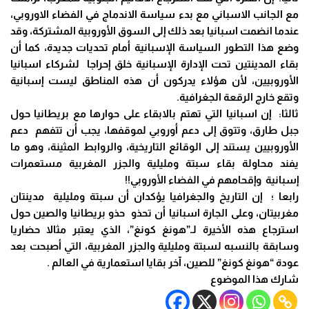
مع الجانب الاسباني مع بدء سياسة الاندماج في الفضاء الاوروبي،
عندما انضمت اسبانيا بعد ذلك إلى السوق الأوروبية المشتركة، وقد
وضع هذا التطور السياسة الإسبانية أمام تحديات جديدة، كما أن
بقاء المدينتين تحت الإدارة الإسبانية خلق إحراجا لشركاء اسبانيا
الأوروبيين، لأن هؤلاء يدركون أن هذه المناطق ليست إسبانية
وتقع خارج الرقعة الجغرافية.
ثالثا: إن اسبانيا التي تهتم بالابقاء على حوارها مع بريطانيا حول
جبل طارق، وتتوق إلى دعم أوروبي لموقفها، يجب أن تتفهم دعم
الأوروبيين يستند إلى الوقائع التاريخية، والروابط المثينة، وهو ما
يفند محاولة بقاء سبتة ومليلية والجزر المغربية مستعمرات
إسبانية وإقحامهم في الفضاء الأوروبي!!
رابعا ؛ إن التاريخ والجغرافيا يؤكدان أن سبتة ومليلية مدينتان
مغربيتان، وعلى الجارة اسبانيا أن تحذو حذو بريطانيا والصين حول
استرجاع هذه الأخيرة لـ”هونغ كونغ”، الذي يعتبر مثالا حضاريا
وسابقة بالنسبه لسبتة ومليلية والجزر المغربية، التي أصبحت بعد
عودة “هونغ كونغ” للصين، آخر بقايا استعمارية في العالم .
شارك هذا الموضوع