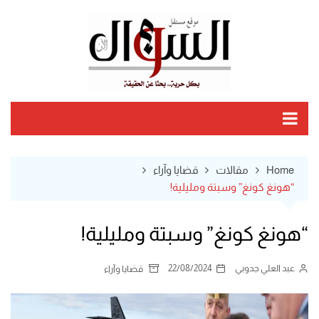
Ski
t
conten
Home
مقالات
قضايا وآراء
“هونغ كونغ” وسبتة ومليلية!
“هونغ كونغ” وسبتة ومليلية!
عبد العلي جدوبي
22/08/2024
قضايا وآراء