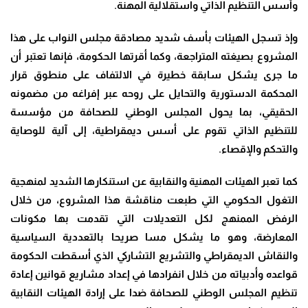
وأسس التنظيم الذاتي واستقلالية المهنة
.
وإذ تسجل الهيئات بأسف شديد مصادقة مجلس النواب على هذا
المشروع بصيغته المتراجعة، وكما أقرتها الحكومة، فإنها تعتبر أن
ما جرى يشكل سابقة خطيرة في الالتفاف على منطوق قرار
المحكمة الدستورية والتحايل على روحه عبر إفراغه من مضمونه
الحقيقي، بما يحول المجلس الوطني للصحافة من مؤسسة
للتنظيم الذاتي تقوم على أسس ديمقراطية، إلى آلية للوصاية
والتحكم والإقصاء
.
كما تعبر الهيئات المهنية والنقابية عن استنكارها الشديد لمنهجية
التغول الحكومي التي طبعت مناقشة هذا المشروع، من خلال
الرفض الممنهج لكل التعديلات التي تقدمت بها مكونات
المعارضة، وهو ما يشكل مسا صريحا بالتعددية السياسية
والنقاش الديمقراطي والتشريع التشاركي الذي أسقطت الحكومة
قواعده وأدبياته من خلال انفرادها في إعداد مشاريع قوانين إعادة
تنظيم المجلس الوطني للصحافة ضدا على إرادة الهيئات النقابية