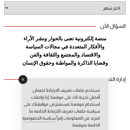
أرشيف
الموقع
السؤال الآن
منصة إلكترونية تعنى بالحوار ونشر
الآراء
والأفكار المتعددة في مجالات
السياسة
والاقتصاد والمجتمع والثقافة
والفن
وقضايا الذاكرة والمواطنة
وحقوق الإنسان
إدارة التحرير
نستخدم ملفات تعريف الارتباط لضمان
رئيس التحرير: عبد الرحيم التوراني
أفضل تجربة لك على موقعنا. إذا واصلت
رئيس التحرير المساعد: المعطي قبال
استخدام موقعنا، فسنفترض موافقتك على
مديرة التحرير: فاطمة حوحو
سياسة ملفات تعريف الارتباط الخاصة بنا.
لمزيد من المعلومات إقرأ
سياسة الخصوصية
الخاصة بموقعنا.