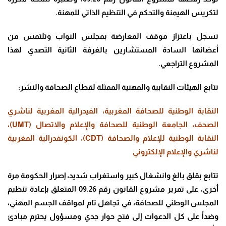
لتكريس الهيمنة والتحكم في التنظيم الذاتي للمهنة
.
تسجل باعتزاز موقف المعارضة بمجلس النواب وتلتمس من
أعضائها السادة المستشارين بالغرفة الثانية التصدي لهذا
المشروع التراجعي
.
تتابع الهيئات النقابية والمهنية الممثلة لقطاع الصحافة والنشر
:
النقابة الوطنية للصحافة المغربية،
الفيدرالية المغربية لناشري
الصحف،
الجامعة الوطنية للصحافة والإعلام والاتصال
(UMT)،
النقابة الوطنية للإعلام والصحافة
(CDT)،
الكونفدرالية المغربية
لناشري والإعلام الإلكتروني
تتابع بقلق بالغ وانشغال كبير واستغراب شديد، إصرار الحكومة مرة
أخرى، على تمرير مشروع القانون رقم 09.26 المتعلق بإعادة تنظيم
المجلس الوطني للصحافة، في تجاهل تام لمواقف الجسم المهني،
وضداً على كل الدعوات إلى فتح حوار جدي ومسؤول يحترم مبادئ