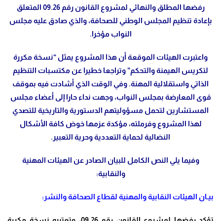
رفضها المطلق والنهائي لمشروع القانون رقم 09.26 المتعلق
بإعادة تنظيم المجلس الوطني للصحافة، والذي صادق عليه مجلس
النواب مؤخرا.
واعتبرت الهيئات الموقعة أن هذا المشروع يمثل “نسخة مكررة
لتكريس الهيمنة والتحكم” وتراجعا خطيرا عن مكتسبات التنظيم
الذاتي واستقلالية المهنة. وفي الوقت الذي أشادت فيه بموقف
قوى المعارضة بمجلس النواب، وجهت نداء حارا إلى أعضاء مجلس
المستشارين لتحمل مسؤوليتهم الدستورية والتاريخية للتصدي
لهذا المشروع وفرملته، مؤكدة عزمها خوض كافة الأشكال
النضالية لحماية التعددية وحرية التعبير
.
وفيما يلي النص الكامل للبيان الصادر عن الهيئات المهنية
والنقابية
:
بيـان الهيئات النقابية والمهنية لقطاع الصحافة والنشر
:
تؤكد رفضها لمشروع القانون رقم 09.26، وتعتبره نسخة مكررة