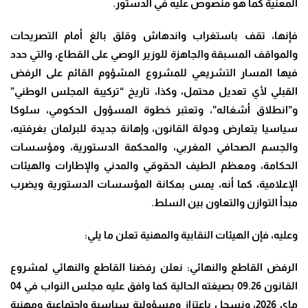
المعنية كما هو منصوص عليه في الدستور
.
فإنها، تقف باستغراب واندهاش وقلق بالغ أمام التصريحات
والمواقف المسبقة والجاهزة للوزير الوصي على القطاع، والتي حدد
فيها المسار التشريعي للمشروع المشؤوم القائم على الرفض
القبلي لأي تعديل محتمل، وكذا، تاريخ “تركيبة المجلس الوطني”
و”انطلاق أشغاله”، وتعتبر خطوة المسؤول الحكومي، سلوكا
سياسيا يتعارض ودولة القانون، وإهانة جديدة للبرلمان بغرفتيه،
والجسم الصحافي المغربي، والمحكمة الدستورية، ومؤسسات
الحكامة، ومعظم الطيف الحقوقي والمدني والإطارات والهيئات
الإعلامية، كما أنه، يمس بمكانة المؤسسات الدستورية ويضرب
مبدأ التوازن والتعاون بين السلط
.
وعليه، فإن الهيئات النقابية والمهنية تعلن ما يلي
:
الرفض القاطع والنهائي: نعلن رفضنا القاطع والنهائي لمشروع
القانون 09.26 بصيغته الحالية كما وافق عليه مجلس النواب في 04
ماي 2026، ونسجل باعتزاز ومسؤولية سياسية واجتماعية ومهنية