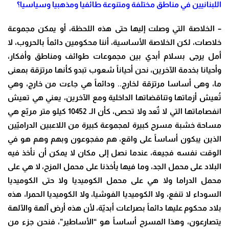
اللبنانيين في مناطق مختلفة ومتنوعة طائفيا ومذهبيا وسياسيا؟
– الخلاصة التي وصلت إليها حتى هذه اللحظة، أو يمكن مجموعة
خلاصات، لكن الخلاصة الأساسية، أننا محكومين دائماً بالحروب، لا
أمل يرجى بسلام أبدي بين مجموعات طوائف ومناطق وأفكار،
وأحيانا بخدمة الآخرين، نحن أحياناً شعوب تبدو كأنها مرتزقة بمعنى
ما، وهى أساسا مرتزقة لخارج.. ودائماً هي جاءت من خارج، وهي
تُعيش أزماتها وتناقضاتها الداخلية ومع الآخرين، يعني هي تعيش
انفصاماتها التي لا تٌعد ولا تحصى، كأن الـ 10452 كيلو متر مربّع هي
مساحة خشبة مسرح كبيرة لمجموعة كبيرة من اللاعبين الدراميّين
الذين يبكون أساساً على واقع، هم مفجوعون وبهم وهم هو في
الوقت نفسه فجيعة، عندما نصل إلى مكان لا يمكن أن نأخذ فيه
البلاد على محمل الجد، وما فيها يأخذنا على محمل المزح، لا هي على
محمل الدراما ولا هي على محمل الكوميديا ولا حتى الكوميديا
السوداء لا تنفع، ولا الكوميديا الفوشيا، ولا الكوميديا الحمرا، هذه
بلاد محكوم عليها دائماً بصراعات أبديّة، لأن هذه أرض آلهة والآلهة
يتصارعون، وهذا المسرح أساساً هو “الأساطير”، فنحن جزء من