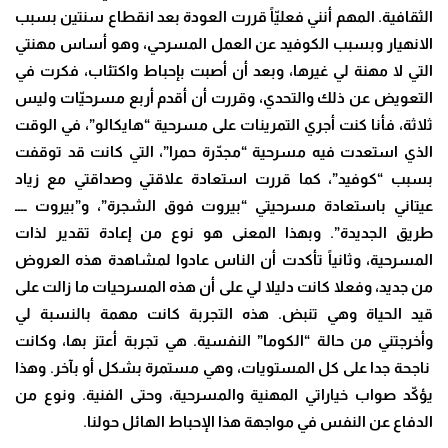
الثقافية. المهم أنني فعليّاً قررت العودة بعد انقطاع سنتين بسبب
الانهيار وبسبب الكوفيد عن العمل المسرحي، وهو أساس مهنتي
التي لا مهنة لي غيرها، وبعد أن أصبت بإحباط واكتئاب، فكرت في
التعويض عن ذلك والتحدي، وقررت أن أقدم أربع مسرحيّات وليس
ثلاثة، فأنا كنت أجري التمرينات على مسرحية “هايكالو”، في الوقت
الذي استعدت فيه مسرحية “مجدّرة حمرا”، التي كانت قد توقفت
بسبب “كوفيد”، كما قررت استعادة علاقتي وصداقتي مع زياد
عيتاني باستعادة مسرحيتي “بيروت فوق الشجرة”، و”بيروت ــــ
طريق الجديدة”. وبهذا المعنى هو نوع من إعادة تقدير لذات
المسرحية، وثانياً تأكدت أن الناس عادوا لمشاهدة هذه العروض
من جديد، وفعلا كانت دليلا لي على أن هذه المسرحيات ما زالت على
قيد الحياة وهي تنبض. هذه التجربة كانت مهمة بالنسبة لي
وأخرجتني من حالة “الكوما”
النفسية. هي تجربة أعتز بها، وكانت
ناجحة جدا على كل المستويات، وهي مستمرة بشكل أو بآخر. وهذا
يؤكّد صواب خياراتي المهنية والمسرحية، وحتى الفنية. ونوع من
الدفاع عن النفس في مواجهة هذا الإحباط الهائل حولنا
.