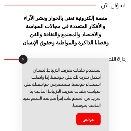
السؤال الآن
منصة إلكترونية تعنى بالحوار ونشر
الآراء
والأفكار المتعددة في مجالات
السياسة
والاقتصاد والمجتمع والثقافة
والفن
وقضايا الذاكرة والمواطنة
وحقوق الإنسان
إدارة التحرير
نستخدم ملفات تعريف الارتباط لضمان
رئيس التحرير: عبد الرحيم التوراني
أفضل تجربة لك على موقعنا. إذا واصلت
رئيس التحرير المساعد: المعطي قبال
استخدام موقعنا، فسنفترض موافقتك على
مديرة التحرير: فاطمة حوحو
سياسة ملفات تعريف الارتباط الخاصة بنا.
لمزيد من المعلومات إقرأ
سياسة الخصوصية
الخاصة بموقعنا.
موافق
جميع حقوق النشر محفوظة © 2026