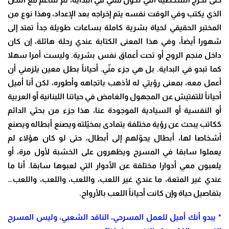
الذي يكتب وفي الوقت نفسه يتم إخراجه بعد الإعداد، وهذا نوع من
المختبر الحقيقي لحياة بشرية كاملة بساعات طويلة جداً تمتد إلى
شهورا أيضاً، وفي هذا المعنى الكتابة عندي رحلة هائلة، إن كان
داخل منجم الروح أو تحت أعماق نفس بشرية. وليست أمرا سهلا
كما تبدو في البداية. بل هي جزء منّي. أحياناً بطل معين يلزمني أن
أعمل معه، بمعنى رؤيتي له لأذهب باتجاهه وأطوره، لكن أنا أميل
أحياناً للتفتيش عن المجهول والغامض في حياتنا اللبنانية أو العربية
أو النفسية أو السيادية الموجودة عنا، هذا جزء من بحثي الدائم
ككاتب يبحث عن رؤية مختلفة يتمادى بمخيّلته ويصنع أبطاله ويصنع
أشخاصا لها، أبطال يحوّلهم إلى أبطال، حتى لو كان هؤلاء لم
يعملوا سابقا في المسرح ويظهرون على الخشبة لأول مرة، أو
يلعبون معي أدوارا مختلفة عن الأدوار التي لعبوها سابقا. أنا ما
عندي غير المتعة، ما عندي غير اللعب، واللعب، واللعب، واللعب…
بتفاصيل حياة وإن كانت أحياناً اللعب بالأرواح
.
* يبدو أنك أميل للعمل المسرحي، الناقد الشعبي، وليس المسرح