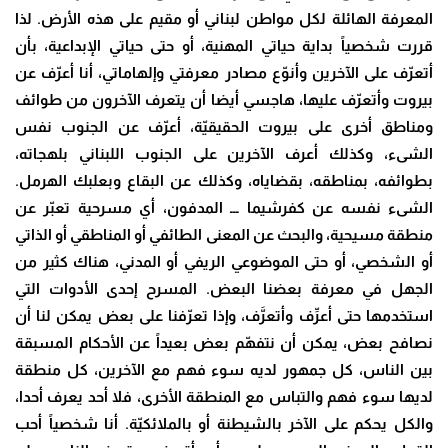
المعرفة الهائلة لكل مواطن لبناني أو مقيم على هذه الأرض. لذا
قررت شخصياً بداية حياتي المهنية، أو حتى حياتي الإبداعية، بأن
أتعرّف على الآخرين وأنوّع مصادر معرفتي وإلهاماتي، أنا أعرّف عن
بيروت وأتعرّف عليها، هاجسي أيضا أن يتعرف الآخرون من طوائف
ومناطق أخرى على بيروت الحقيقيّة، أعرّف عن الجنوب نفس
الشىء، وكذلك أعرف الآخرين على الجنوب اللبناني بلهجاته،
بطوائفه، بمناطقه، بقضاياه، وكذلك عن البقاع وبعلبك الهرمل.
الشىء نفسه عن كفرشيما ـــ المدفون، أي مسرحية تعبّر عن
منطقة مسيحية، والبحث عن المعنى الطائفي أو المناطقي أو الذاتي
أو الشخصي، أو حتى الموضوعي الريفي أو المدني، هناك كثير من
الجهل في معرفة بعضنا البعض. المسرح إحدى الأدوات التي
استخدمها حتى أعرِّف وأتعرَّف، وإذا تعرّفنا على بعض يمكن لنا أن
نصافح بعض، يمكن أن نتفهّم بعض بعيداً عن الأحكام المسبقة
بين الناس، كل جمهور لديه سوء فهم مع الآخرين، كل منطقة
لديها سوء فهم والتباس مع المنطقة الأخرى، فلا أحد يعرف أحدا،
والكل يحكم على الآخر بالشيطنة أو بالملائكيّة. أنا شخصياً أحب