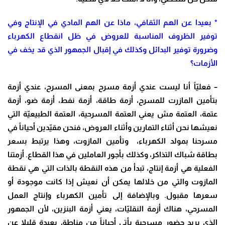
* بعيدا عن الهم الثقافي، ماذا عن الهم المادي في الإنتاج وفي
توفير الظروف المناسبة للعروض في ظل انقطاع الكهرباء
وضرورة توفير البدائل وكذلك في إقبال الجمهور الذي قد يخف في
الأزمات؟
– فعليّاً أنا ليست عندي أزمة مسرح بمعنى المسرح، عندي أزمة
بتأمين المازرت للمسرح، أزمة طاقة، أزمة نفط، أزمة ضو، أزمة
عتمة، العتمة مش يعني العتمة المسرحية، العتمة الطبيعيّة التي
نعيشها نحن أثناء التمارين وأثناء العروض، فنحن مقيّدين أحياناً في
مسرحنا بمولد الكهرباء، وتأمين المازوت، وهذا يرتبط بسعر
بطاقة شباك التذاكر، وكذلك بأجور العاملين في هذا القطاع. أزمتنا
الفعلية هي أزمة إنتاج، تبدأ من هذه النقطة بالذات التي هي نقطة
المازوت والتي من خلالها يمكن أن نعيش إذا كانت موجودة أو
سعرها مقبول. وبالإضافة إلى تأمين الكهرباء وإنتاج العمل
المسرحي، هناك أزمة النقليّات، يعني أزمة البنزين، لأن الجمهور
الذي يريد حضور مسرحية يأتي أحياناً من مناطق بعيدة قليلا عن