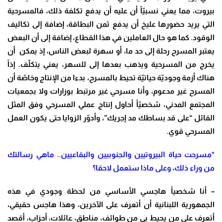
بيروت، مما يعني نسبيّاً أن عليه أن يدفع تكلفة ذلك، فالمسرحية
التي يريد حضورها عليخ أن يدفع ثمن البطاقة، إضافة إلى تكاليف
الوقود. كما هو حال العاملين في هذا القطاع، إضافة إلى أن البعض
يعتبر المسرح رحلة إلى حد ما، أو سهرة لبعض الناس، إذ يمكن أن
يخرج من المسرحية ويذهب بعدها إلى للسهر، يعني يتكلّف. إذاً
هناك أزمة وجوديّة حياتيّة تحيط بالمسرح، بدءا من الإنتاج وخاصّة أن
المسرح غير مدعوم، وأنا مسرحي غير مرتبط بوزارات ولا بجمعيات
المجتمع المدني، شخصيّاً أحاول إنتاج عملي المسرحي وفق المثل
القائل “على قد بساطك مد إجريك”، وأدوّر الزوايا حتى يكون العمل
المسرحي قوي
.
*مسرحت حياة البيروتيين والجنوبيين والبقاعيين.. ماهي رسالتك
من وراء ذلك، وعلى ماذا ستعمل لاحقا؟
– أنا شخصياً هاجسي الأساسي من لحظة وجودي في هذه
الجمهورية اللبنانية أن أتعرف على الآخرين، وهذا هاجس حقيقي،
أتعرف على من يحيط بي من طوائف، مناطق، عائلات، أحزاب، أقصد