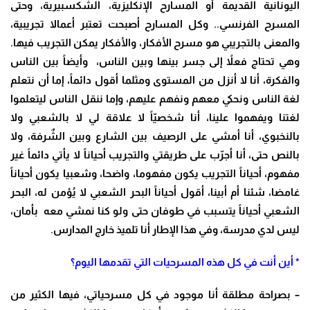
اليونانية القديمة أو المسارح الإنكليزية، الشكسبيرية، وحتى
المسرح الفرنسي.. وكل المسارح أصبحت تعتبر أعمالا تجريبية،
والمعنى بالتجريبي هو مسرح الأفكار، والأفكار يمكن التجريب فيها.
وهي تحتاج فعلاً إلى جسر بينها وبين الناس، وأيضاً بين الناس
والفكرة، أنا لا أنزل من المستوى ومثلما أقول دائماً، إما أن نتعلم
لغة الناس ونحكي معهم ونفهم عليهم، وإما ننقل الناس ليتعلموا
لغتنا ويفهموا علينا، أنا شخصيّاً لا علاقة لي لا بالشعبي ولا
بالنخبوي، أنا أمشي على الرصيف بين الشارع وبين الشٌرفة، ولا
بالنص حتى، أنا أجرّب على طريقتي والتجريب أحياناً لا يأتي دائماً غير
مفهوم، أحياناً التجريب يكون مفهوما، واضحا، وشعبيا يكون أحياناً
غامضا، شئنا أم أبينا، أقول أحياناً البحر الشعبي لا يُؤمن له، البحر
الشعبي أحياناً يتسبب في طوفان حتى ولو كنا نمشي معه بأمان،
ليس لدي مدرسة، وفي هذا الإطار أنا تلميذ خارج المدارس.
* أين أنت في كل هذه المسرحيات التي تقدمها اليوم؟
– بصراحة مطلقة أنا موجود في كل مسرحياتي، فيها الكثير من