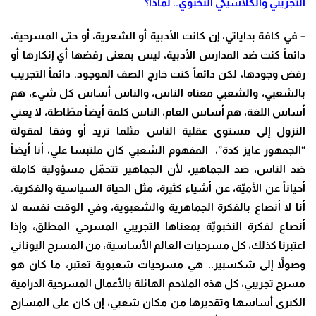
التجريبي والكلاسيكي النخبوي.. لماذا؟
– في كافة بداياتي، إن كانت الأدبية أو الشعرية، أو حتى المسرحية،
دائماً كنت ضد المدارس الأدبية، ليس بمعنى رفضها أي إنكارها أو
رفض وجودها، لكن دائماً كنت خارج الصف الموجود. دائماً التجريب
بالشعبي، والشعبي معناه الناس، والناس أساس كل شيء، هم
أساس اللغة، هم أساس العام، الناس كلمة أيضاً مطّاطة، لا يعني
النزول إلى مستوى عقلية الناس مثلما تريد أو وفقا لمقولة
“الجمهور عايز كدة”، المفهوم الشعبي كان ملتبسا علي، أنا أيضاً
ضد الناس، ضد الجماهير، لأن الجماهير تتحمّل مسؤولية كاملة
أحياناً عن الأميّة، عن أشياء كثيرة، مثل الحياة السياسية والفكرية.
أنا لا أنصاع بالفكرة الجماهرية والشعبوية، وفي الوقت نفسه لا
أنصاع لفكرة النخبويّة بمعناها التجريبي المسرحي المطلق، وإذا
اعتبرنا كذلك، كل مسرحيات العالم الأساسية، من المسرح اليوناني
وصولاً إلى شكسبير.. هي مسرحيات شعبوية تعتبر، ما كان هو
مسرح تجريبي، كل هذه الملاحم الهائلة بالأعمال المسرحية الدرامية
الكبرى أساسها وتقديرها من مكان شعبي، إن كان على المسارح