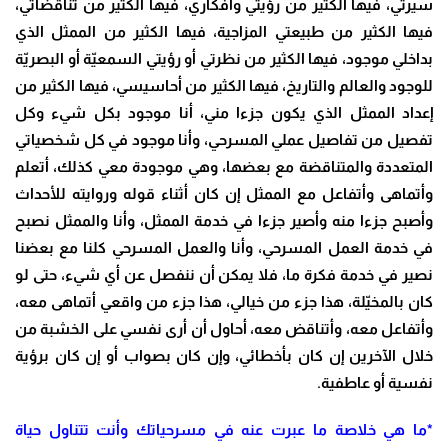
سيرتي، فيها الكثير من رؤيتي وأفكاري، فيها الكثير من تناقضاتي،
فيها الكثير من طبيعتي المزاجية، فيها الكثير من الممثل الذي
بداخلي موجود، فيها الكثير من نظرتي أو رؤيتي السمعيّة أو البصريّة
للوجود والعالم والتاريخ، فيها الكثير من أحاسيسي، فيها الكثير من
إعداد الممثل الذي يكون جزءا مني، أنا موجود بكل شيء وكل
تفصيل من تفاصيل عملي المسرحي، وأنا موجود في كل شخصياتي
المتعددة والمتناقضة مع بعضها، وهي موجودة معي كذلك، أتعلم
وأتماهى وأتفاعل مع الممثل إن كان أثناء قوله وروايته للأحداث
وأصبح جزءا منه وأصير جزءا في خدمة الممثل، وأنا والممثل نصبح
في خدمة العمل المسرحي، وأنا والعمل المسرحي كلنا مع بعضنا
نصير في خدمة فكرة ما، فلا يمكن أن ننفصل عن أي شيء، حتى لو
كان بالمخيّلة، هذا جزء من خيالي، هذا جزء من واقعي أتماهى معه،
وأتفاعل معه، وأتناقض معه، أحاول أن أرى نفسي على الخشبة من
خلال الآخرين إن كان بأخطائي، وإن كان بصواب أو إن كان برؤية
نفسية أو عاطفية
.
*ما هي خلاصة ما عبرت عنه في مسرحياتك وأنت تتناول حياة