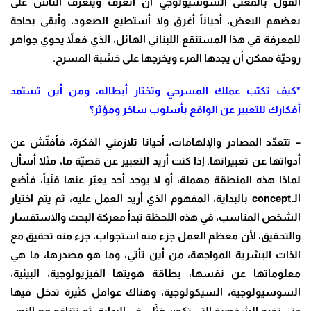
القول بالمعنى السوسيولوجي أن أتعرف ويتعرف الناس على
بعضهم البعض، أحياناً أغرق ولا أستطيع الصعود، وأبقى بحاجة
للمعرفة قي هذا المستنقع اللبناني الهائل، الذي فعلاً يحوي جواهر
روحيّة ممكن أن يجدها المرء ويخرجها على خشبة المسرح.
*كيف تكتب عملك المسرحي وتختار أبطاله، ومن أين تستمد
أفكارك للتعبير عن الواقع بأسلوب ساخر ومؤثر؟
– تتعدّد المصادر والإلهامات، أحيانا تلازمني الفكرة، فأفتّش عن
أدواتها عن تعبيراتها. إذا كنت أريد التعبير عن قضيّة ما، مثلا أسأل
لماذا هذه المنطقة مهملة، أو لا يوجد أحد يعبّر عنها فنّياً، فأضع
الـ
concept
بالبداية، المفهوم الذي أريد العمل عليه، ثم يتم اختيار
الشخص المناسب، في هذه اللحظة تبدأ معركة البحث والاستفسار
والتحقيق، لأن معظم العمل جزء منه استجواب، جزء منه تحقيق مع
الذات البشرية المواجهة، من أين تأتي، وما هو مصدرها، ما هي
معلوماتها عن نفسها، بطاقة هويتها الفيزيولوجية، البيئية،
السوسيولوجية، السيكولوجية، وهناك عوامل كثيرة تدخل فيها
حتى تخرج الشخصية التي تكون مَثْلي في البداية، ثم تتناغم مع النص