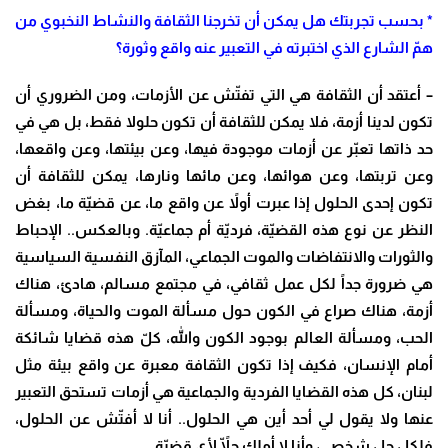
* بحسب تجربتك هل يمكن أن تخرجنا الثقافة والنشاط النخبوي من
همّ الشارع الذي اختبرته في التعبير عنه واقع وثورة؟
– أعتقد أن الثقافة هي التي تفتّش عن الأزمات، ومن الضروري أن
تكون لدينا أزمة، فلا يمكن للثقافة أن تكون حلولا فقط، بل هي في
حد ذاتها تعبّر عن أزمات موجودة فيها، وعن بيئتها، وعن واقعها،
وعن تربتها، وعن هوائها، وعن مائها ونارها، يمكن للثقافة أن
تكون إحدى الحلول إذا عبرت أولاً عن واقع ما، عن قضيّة ما، بغض
النظر عن نوع هذه القضيّة، فرديّة أم جماعيّة. وبالعكس.. الإحباط
والثورات والانتفاضات والموت الجماعي، المآزق النفسية السياسية
هي ضرورة جداً لكل عمل ثقافي، في مجتمع مسالم، هادئ، هناك
أزمة، هناك صراع في الكون حول مسألة الموت والحياة، ومسألة
الحب، ومسألة العالم بوجود الكون والله، كلّ هذه قضايا شائكة
أمام الإنسان، فكيف إذا تكون الثقافة معبرة عن واقع بيئة مثل
لبنان، كل هذه القضايا الفردية والجماعية هي أزمات تستحق التعبير
عنها ولا يقول لي أحد أين هي الحلول.. أنا لا أفتّش عن الحلول،
فلكل حل شخصي، وأنا لا أملك حلّاً لأي قضيّة
.