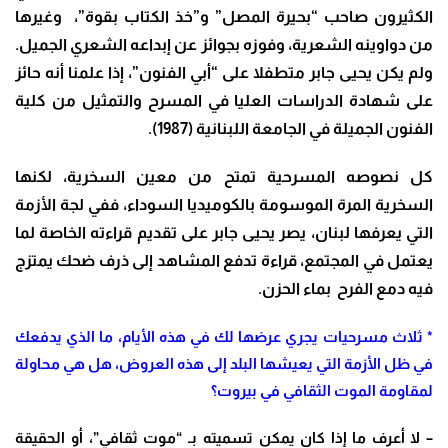
الكثيرون صاحب “بحيرة المصل” و”خذ الكتاب بقوة”، وغيرها
من دواوينه الشعرية، وفوزه بجوائز عن إبداعه الشعري الجميل.
ولم يكن يحيى جابر متطفلا على “أبي الفنون”، إذا علمنا أنه حائز
على شهادة الدراسات العليا في المسرح والتمثيل من كلية
الفنون الجميلة في الجامعة اللبنانية (1987).
كل نصوصه المسرحية تمتح من معين السخرية، لكنها
السخرية المرة الموسومة بالكوميديا السوداء، ففي لجة الأزمة
التي يعرفها لبنان، يصر يحيى جابر على تقديم قراءته الخاصة لما
يعتمل في المجتمع، قراءة تدفع المشاهد إلى ذرف ضحك يمتزج
فيه دمع الفرح بماء الحزن.
* ثلاث مسرحيات يجري عرضها لك في هذه الأيام، ما الذي يدفعك
في ظل الأزمة التي يعيشها البلد إلى هذه العروض، هل هي محاولة
لمقاومة الموت الثقافي في بيروت؟
– لا أعرف ما إذا كان يمكن تسميته بـ “موت ثقافي”، أو الحقيقة