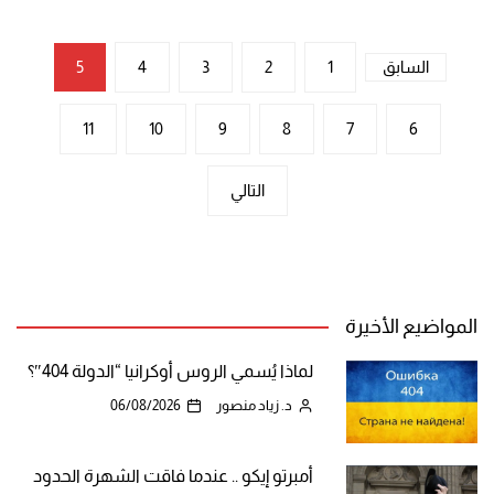
تعدد
السابق
1
2
3
4
5
صفحات
11
10
9
8
7
6
المقالات
التالي
المواضيع الأخيرة
لماذا يُسمي الروس أوكرانيا “الدولة 404″؟
د. زياد منصور
06/08/2026
أمبرتو إيكو .. عندما فاقت الشهرة الحدود