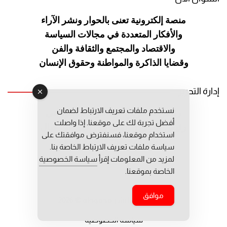
منصة إلكترونية تعنى بالحوار ونشر
الآراء
والأفكار المتعددة في مجالات
السياسة
والاقتصاد والمجتمع والثقافة
والفن
وقضايا الذاكرة والمواطنة
وحقوق الإنسان
إدارة التحرير
نستخدم ملفات تعريف الارتباط لضمان
رئيس التحرير: عبد الرحيم التوراني
أفضل تجربة لك على موقعنا. إذا واصلت
رئيس التحرير المساعد: المعطي قبال
استخدام موقعنا، فسنفترض موافقتك على
مديرة التحرير: فاطمة حوحو
سياسة ملفات تعريف الارتباط الخاصة بنا.
لمزيد من المعلومات إقرأ
سياسة الخصوصية
الخاصة بموقعنا.
موافق
جميع حقوق النشر محفوظة © 2026
سياسة الخصوصية