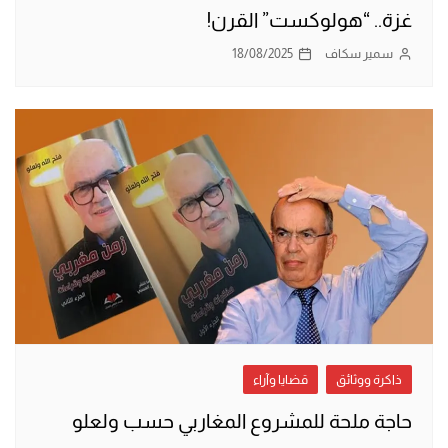
غزة.. “هولوكست” القرن!
سمير سكاف
18/08/2025
ذاكرة ووثائق
قضايا وآراء
حاجة ملحة للمشروع المغاربي حسب ولعلو