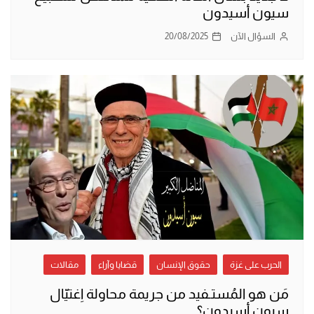
سيون أسيدون
السؤال الآن
20/08/2025
الحرب على غزة
حقوق الإنسان
قضايا وآراء
مقالات
مَن هو المُستـفيد من جريمة محاولة اِغتيّال
سيون أسيدون؟