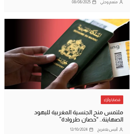
منعم وحتي
08/08/2025
قضايا وآراء
ملتمس منح الجنسية المغربية لليهود
الصهاينة.. “حصان طروادة”
أنيس بلافريج
12/10/2024