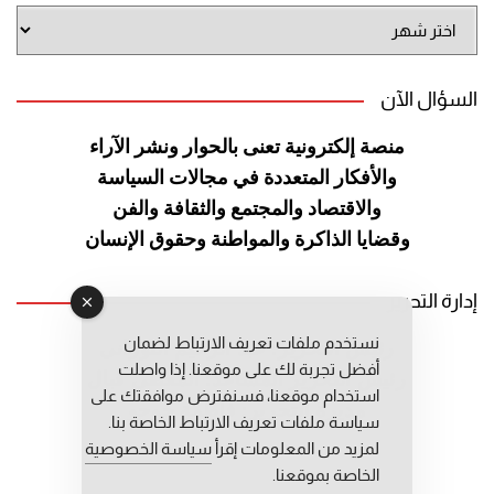
أرشيف
الموقع
السؤال الآن
منصة إلكترونية تعنى بالحوار ونشر
الآراء
والأفكار المتعددة في مجالات
السياسة
والاقتصاد والمجتمع والثقافة
والفن
وقضايا الذاكرة والمواطنة
وحقوق الإنسان
إدارة التحرير
نستخدم ملفات تعريف الارتباط لضمان
رئيس التحرير: عبد الرحيم التوراني
أفضل تجربة لك على موقعنا. إذا واصلت
رئيس التحرير المساعد: المعطي قبال
استخدام موقعنا، فسنفترض موافقتك على
مديرة التحرير: فاطمة حوحو
سياسة ملفات تعريف الارتباط الخاصة بنا.
لمزيد من المعلومات إقرأ
سياسة الخصوصية
الخاصة بموقعنا.