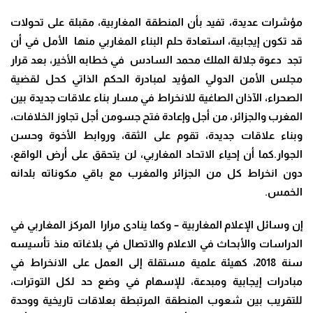
مؤشرات عديدة، تفيد بأن المنطقة المغاربية، مقبلة على تحولات
قد تكون إيجابية، استعادة حلم البناء المغاربي منها الأمل في أن
تجد دعوة جلالة الملك محمد السادس في خطابه الأخير، بعد قرار
مجلس الأمن الدولي المؤيد لمبادرة الحكم الذاتي كحل لقضية
الصحراء، الآذان الصاغية للانخراط في مسار بناء علاقات جديدة بين
المغرب والجزائر، من أجل وإعادة فتح جسومن أجل تجاوز الخلافات،
وبناء علاقات جديدة، تقوم على الثقة، وروابط الأخوة وحسن
الجوار.كما أن إحياء الاتحاد المغاربي، لن يتحقق على أرض الواقع،
دون انخراط كل من الجزائر والمغرب مع باقي مكوناته بلدانه
الخمس.
إن وسائل الإعلام المغاربية
–
وكما ينادى مرارا المركز المغاربي في
الدراسات والأبحاث في الاعلام والاتصال في بلاغاته منذ تأسيسه
سنة 2018، كهيئة علمية مستقلة إلى العمل على الانخراط في
مبادرات إيجابية ومبدعة، للإسهام في وضع حد لكل التوترات،
للتقريب بين شعوب المنطقة المرتبطة بعلاقات تاريخية ووحدة