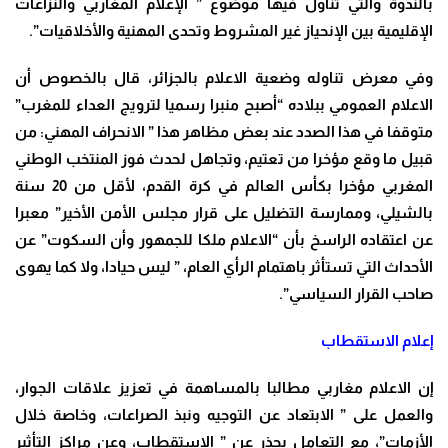
بالندوة والتي تناول فيها موضوع ” الإعلام المغاربي والنزاعات
الإقليمية بين الإنحياز غير المشروط وتحدى المهنية والأخلاقيات”.
وفي معرض تناوله وضعية الاعلام بالجزائر، قال بالخصوص أن
الاعلام العمومي ببلاده “أصبح منبرا رسميا لترويج العداء للمغرب”
متوقفا في هذا الصدد عند بعض مظاهر هذا ” الانحراف المهني: من
قبيل ما وقع مؤخرا من تعتيم، وتجاهل لحدث فوز المنتخب الوطني
المغربي مؤخرا بكأس العالم في كرة القدم، لأقل من 20 سنة
بالشيلي، وممارسة التضليل على قرار مجلس الأمن الأخير” معبرا
عن اعتقاده الراسخ بأن “الاعلام ملكا للجمهور وأن السكوت” عن
الأحداث التي تستأثر باهتمام الرأي العام، ” ليس حيادا، ولا كما يهوى
صاحب القرار السياسي”.
إعلام الاستقطاب
إن الاعلام مغاربي مطالبا بالمساهمة في تعزيز علاقات الجوار،
والعمل على ” الابتعاد عن التوجيه ونبذ الصراعات، وخاصة خلال
الأزمات”، مع التعامل بحذر عن ” الاستقطاب، وعن مراكز التأثير