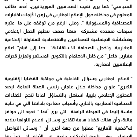
السياسي” كما يرى نقيب الصحافيين الموريتانيين، أحمد طالب
المعلوم في مداخلته حول الإعلام المغاربي في زمن الأزمات اختبارات
المصداقية والمسؤولية “. وعلى الرغم من توقفه على ما اعتبره
سيمات متعددة مشتركة منها ضعف تنظيم الحقل الإعلامي
وهشاشة الاجتماعية للصحافيين والاقتصادية للمقاولة الإعلامية
المغاربية، و”خجل الصحافة الاستقلالية” دعا إلى قيام” اعلام
مغاربي فاعل” من خلال الاهتمام بالتكوين المستمر وتعزيز قدرات
الإعلاميين المغاربة.
“الاعلام المغاربي وسؤال الفاعلية في مواكبة القضايا الإقليمية
الكبرى” عنوان مداخلة جلال عثمان رئيس الهيئة العامة لرصد
المحتوى الإعلامي بليبيا، استهل بالتساؤل لماذا تنجح الكفاءات
الصحافية المغاربية بالخارج، وأسباب مغادرة بلدانها التي في حاجة
ماسة إليها في المرحلة الراهنة، التي يرى أنها ” تعود الى حوافز
مالية، وأن هناك قضايا هامة تتفادى وسائل الاعلام تناولها ببلاده
ك”قضية الأمازيغ” معتبرا من جهة أخرى أن ” وسائل التواصل
الاجتماعي وهي تابعة لشركات خاصة، هي الأداة التي تبدأ بها