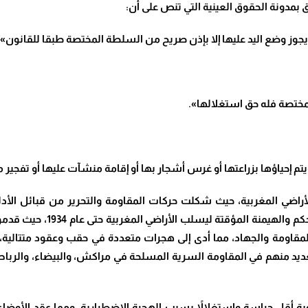
لا يجوز وضع اليد عليها إلا بإذن صريح من السلطة المختصة طبقا للقانون».
مختصة فله حق استغلالها».
م إحياؤها بزراعتها أو غرس أشجار بها أو إقامة منشآت عليها أو تفجير ما
ضي المغربية، حيث شكلت حركات المقاومة والتحرير من قبائل الأد
جيوش الاحتلال الأجنبي الغاشم
مقاومة والجهاد، مما أدى إلى هجرات متعددة في حقب وعقود متتالية
ديد منهم في المقاومة السرية المسلحة في مراكش، والبيضاء، والرب
 أقل حراسة واستغلالاً بسبب الهجرة الاضطرارية، ومما عقد الأوضاع أ