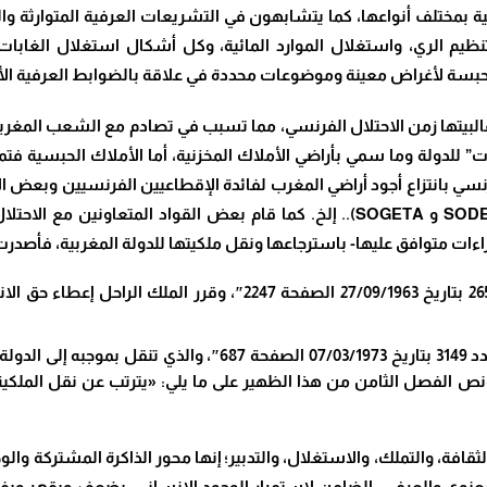
ربية بمختلف أنواعها، كما يتشابهون في التشريعات العرفية المتوارثة وال
وتنظيم الري، واستغلال الموارد المائية، وكل أشكال استغلال الغابات 
المحبسة لأغراض معينة وموضوعات محددة في علاقة بالضوابط العرفية الأ
 غالبيتها زمن الاحتلال الفرنسي، مما تسبب في تصادم مع الشعب الم
ت” للدولة وما سمي بأراضي الأملاك المخزنية، أما الأملاك الحبسية ف
فرنسي بانتزاع أجود أراضي المغرب لفائدة الإقطاعيين الفرنسيين وبعض
SOD
و
SOGETA
).. إلخ. كما قام بعض القواد المتعاونين مع الاحتلا
راءات متوافق عليها- باسترجاعها ونقل ملكيتها للدولة المغربية، فأصدر
ظهير 29 شتنبر 1963: “الجريدة الرسمية عدد 2657 بتاريخ 27/09/1963
ظهير بتاريخ 2 مارس 1973: “الجريدة الرسمية عدد 3149 بتاريخ 973
الفصل الثامن من هذا الظهير على ما يلي: «يترتب عن نقل الملكية 
افة، والتملك، والاستغلال، والتدبير؛ إنها محور الذاكرة المشتركة والوج
معنوي والعرفي -الضامن لاستمرار الوجود الإنساني- يضعف ويقهر ويف