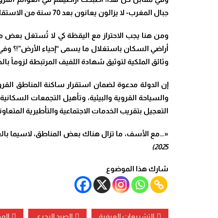
جبال المغرب- لا يزالون يعانون بعد 70 سنة من الاستقلال من التهميش، والخصاص، وغياب ونقص مزعج في الخدمات.
ومن هنا يجب الاحتراز مع اليقظة كي لا تُستغل بعض موا
أراضي السكان باستغلال ما يسمى “إحياء الأرض”!؟ وف
وثائق الملكية لتوثيق شهادة اللفيف المرتبطة لزوماً ب
إن الدولة مدعوة لضمان استقرار ساكنة المناطق القروية
والسياحة القروية والبيئية، وتأهيل التجمعات السكانية
التعجيل بتقريب الخدمات الاجتماعية والتأطيرية المتعاون
«…مع الأسف، ما تزال هناك بعض المناطق، لاسيما بال
2025)
شارك هذا الموضوع
التشريعات العرفية
الصيد البحري
المج