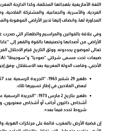
اللغة الأمازيغية بلهجاتها المختلفة، وكذا الدارجة المغ
الفردية، والأسرية، والجماعية، والمشتركة الفلاحية، 
المجاورة لها، وانضاف إليها تدبير الأراضي الموهوبة و
وفي علاقة بالقوانين والمراسيم والظهائر التي صدرت
الأراضي من أصحابها وتصنيفها بالقوة والقهر إلى “غابا
تعالى لموضوع يحددونه. ووثق التاريخ قيام الاحتلال ال
ضيعات تحت مسمى شركتي “صوديا” و”سوجيطا” (
EA
الأجنبي، وقامت الدولة المغربية بعد الاستقلال -وفق إج
لبعض الفلاحين في إطار تسييرها تلك.
أشخاص ذاتيون أجانب أو أشخاص معنويون، ونص 
شروط تحدد فيما بعد».
إن قضية الأرض بالمغرب قائمة على مرتكزات الهوية، والثق
الأرض وتقييد وتعطيل الاستغلال والتملك المادي وال