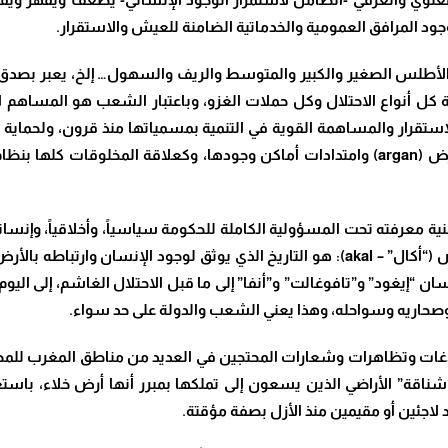
 المرافق العمومية والخدماتية الضامنة للعيش والاستقرار.
ة الأطلس الصغير والكبير والمتوسط والريف والسهول… إلخ، يعبر بصدق
 كل أنواع الاحتلال وكل حملات الغزو، وباعتبار الشعب هو المساهم
الاستقرار والمساهمة القوية في التنمية بمسمياتها منذ قرون، ولحماية
رض (
argan
) وامتدادات أماكن وجودها، وكعلاقة المخلوقات كلها بنظام
ة معرفته تحت المسؤولية الكاملة للحكومة سياسياً، وأخلاقياً، وإنسانيا
 (“أكال” –
akal
): هو التاريخ الذي يوثق لوجود الإنسان وارتباطه بالأر
ان “إيغود” و”تافوغالت” و”أنفا” إلى ما قبل الاحتلال الغاشم، إلى اليو
وصحاريه وسواحله، وهذا يعني الشعب والدولة على حد سواء.
ت وتظاهرات وشعارات المحتجين في العديد من مناطق المغرب للمطالبة 
شناقة” الأراضي الذين يسعون إلى تملكها بمبرر أنها أرض خلاء، باس
د لاجئين أو مقيمين منذ الأزل بصفة مؤقتة.