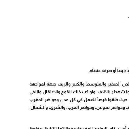
ء بها أو صرفه عنها».
لص الصغير والمتوسط والكبير والريف جبهة لمواجهة
، الذي لم يتمكن من التحكم والهيمنة المؤقتة ليسلب الأراضي المغربية حتى عام 1934، حيث قدموا شهداء بالآلاف، واواكب ذلك القمع والاعتقال والنفي
، حيث خلقوا فرصاً للعمل في كل مدن وحواضر المغرب
اط، وحواضر سوس، وحواضر الغرب، والشرق، والشمال،
ن سكان البوادي المغربية ومجالاتها الترابية -وخاصة