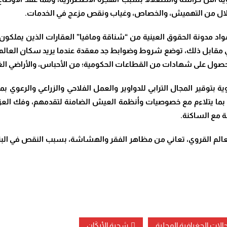
د مدونة الحقوق العينية من “شناقة ومافيا” العقارات الذين يملكون م
ي مقابل ذلك، توضع شروط وضوابط جد معقدة عندما يريد سكان العالم
الحصول على شهادات من القطاعات الحكومية؛ من الأحباس، والأراضي الغا
 بتوقير المجال الترابي للدواوير والعمل الفلاحي والزراعي والرعوي بمن
 بما يتلاءم مع خصوصيات وأنظمة العيش الضامنة لتقدمهم، وفك العزلة 
ة مع الساكنة.
عالم القروي، تعاني من مظاهر الفقر والهشاشة، بسبب النقص في البني
الات الجغرافية المحلية
شجرة الأركَان