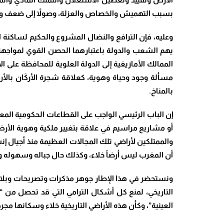
بسبب التهميش والخصاص والعزلة، وصولاً إلى ضعف وجود
وعليه، فإن الترافع والنضال المشروع والحكيم لساكن
يهم الشعب والدولة باعتبارهما الحصن القوي لمواجهة
الممالك الأمازيغية إلى الدولة العلوية للمحافظة على 
مسألة وجود وحياة وهوية، كعلاقة شجرة الأركَان بالأ
بالمناخ.
إن الباب الرئيسي الواجب على القطاعات الحكومية المعني
أو مشاريع مراسيم في علاقة بتغيير ملكية وهوية الأرض
والممتلكين لأراضي تلك المجالات العظيمة منذ أجيال إنس
أن المغرب ليس أرضاً خلاء، وكذلك حال جباله وسهوله 
ونستحضر في هذا الإطار جوهر مذكرات وتصريحات وبلاغا
التاريخي، لمنع كل أشكال الترامي التي قد تحصل من “
العينية”، وكأن هذه الأراضي التاريخية خلاء وسكانها مجر