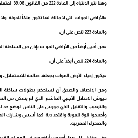
وهنا نثير الانتباه إلى المادة 222 من القانون 39.08 المتعلق بمدونة الحقوق العينية التي تنص على أن:
«الأراضي الموات التي لا مالك لها تكون ملكاً للدولة، و
والمادة 223 تنص على أن:
«من أحيى أرضاً من الأراضي الموات بإذن من السلطة ال
والمادة 224 تنص أيضاً على أن:
«يكون إحياء الأرض الموات بجعلها صالحة للاستغلال، ويت
ومن الإنصاف والصدق أن نستحضر بطولات ساكنة الأرا
والترهيب والتقتيل الذي مورس على الناس لوضع حد لل
وأصبحوا قوة تنموية واقتصادية، كما أسس وشارك الع
والصحراء المغربية.
وفي مقابل كل هذا، أصبحت أراضيهم في العوالم القروية