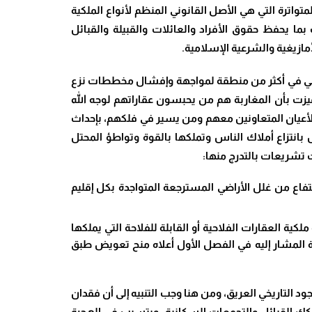
متواترة التي هي الأصل القانوني المنظم لأنواع الملكية
بما يحفظ حقوق الأفراد والعائلات والقبيلة والقبائل
مازيغية والشرعية الإسلامية.
غربي في أكثر من منطقة لمواجهة وإفشال مخططات نزع
تميزت بأن المغاربة هم من يحبسون عقاراتهم لوجه الله
 الأعيان المتعاونين معهم ومن يسير في فلكهم، بإحداث
ل بانتزاع أملاك الناس وتملكها بالقوة وتواطؤ المحتل
ت تشريعات بالتدرج منها:
 الصفحة 2247″، وقرر الملك الراحل إعطاء حق الانتفاع من غلل الأراضي المسترجعة المتواجدة بكل إقليم
07/03/1 الصفحة 687″، والذي تنقل بموجبه إلى الدولة ملكية العقارات الفلاحية أو القابلة للفلاحة التي يملكها
المشار إليه في الفصل الأول أعلاه منح تعويض طبق
ود التاريخي العريق، ومن هنا وجب التنبيه إلى أن فقدان
كك القبائل والتجمعات السكانية، ويتسبب في الهجرة