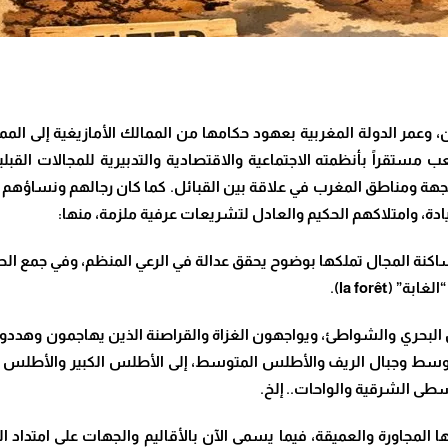
مر الدولة المغربية بعهود حكامها من الممالك الأمازيغية إلى المما
مستقراً بأنظمته الاجتماعية والاقتصادية والتدبيرية للمجالات القبلية
لجهة ومناطق المغرب في علاقة بين القبائل. كما كان رجالهم ونساؤهم ي
ريادة، وامتلاكهم الحكيم والعادل لتشريعات عرفية ملزمة، منها:
ساكنة المجال تملكها بوضوح يحقق عدالة في الرعي المنظم، وفي جمع الح
لغابة” (
la forêt
).
البحري والشواطئ، ويواجهون الغزاة والقراصنة الذين يهاجمون وهددون
متوسط وجبال الريف والأطلس المتوسط، إلى الأطلس الكبير والأطلس
وسطى الشرقية والواحات.. إلخ.
ها المجاورة والعميقة، فيما يسمى الآن بالأقاليم والجهات على امتداد