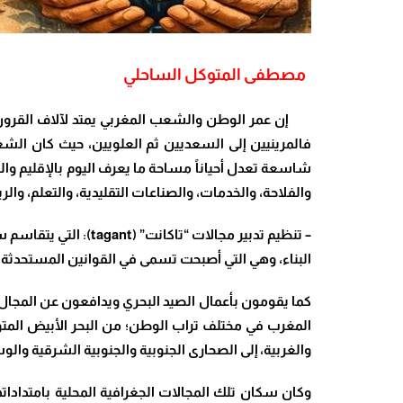
مصطفى المتوكل الساحلي
إن عمر الوطن والشعب المغربي يمتد لآلاف القرون، وع
فالمرينيين إلى السعديين ثم العلويين، حيث كان الشعب 
شاسعة تعدل أحياناً مساحة ما يعرف اليوم بالإقليم وا
والفلاحة، والخدمات، والصناعات التقليدية، والتعلم، وال
– تنظيم تدبير مجالات “تاكانت” (
tagant
): التي يتقاسم 
البناء، وهي التي أصبحت تسمى في القوانين المستحدثة “ا
كما يقومون بأعمال الصيد البحري ويدافعون عن المجال 
المغرب في مختلف تراب الوطن؛ من البحر الأبيض ال
والغربية، إلى الصحارى الجنوبية والجنوبية الشرقية وال
وكان سكان تلك المجالات الجغرافية المحلية بامتدادات