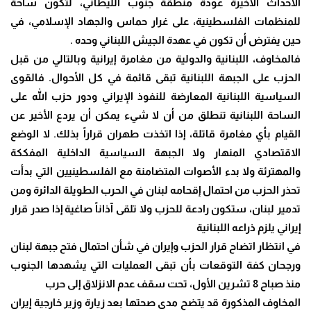
الأحداث الأخيرة عودة منطقة جنوب الليطاني، لتكون ساحة
للمنظمات الفلسطينية، على غرار حماس والجهاد الإسلامي، في
حين يفترض أن تكون في عهدة الجيش اللبناني وحده .
فالمخاوف، اللبنانية والدولية من مغامرة إيرانية وبالتالي من قبل
الحزب على الجبهة اللبنانية تبقى قائمة في كل الأحوال. فالقوى
السياسية اللبنانية المعارضة للنفوذ الإيراني ودور حزب الله على
الساحة اللبنانية تنطلق من أن لا شيء يمكن أن يردع الأخير عن
القيام بأي مغامرة قاتلة، إذا اتخذت طهران قراراً بذلك. لا الوضع
الاقتصادي المنهار ولا الجبهة السياسية الداخلية المفككة
والمهترئة ولا بدء الأصوات المتضامنة مع الفلسطينيين التي بدأت
تحذر الحزب من احتمال إقحامه لبنان في الحرب الطويلة الدائرة ومن
تدمير لبنان، ستكون رادعة للحزب ولا تلقى آذاناً صاغية إذا صدر قرار
إيراني يلزم ذراعه اللبنانية
في انتظار اتضاح قرار الحزب وإيران في شأن احتمال فتح جبهة لبنان
ورجحان كفة التوقعات بأن تبقى العمليات التي يشهدها الجنوب
منذ صباح 8 تشرين الأول، تحت سقف عدم الانزلاق إلى حرب
المخاوف المذكورة قد يتضح مدى صحتها بعد زيارة وزير خارجية إيران