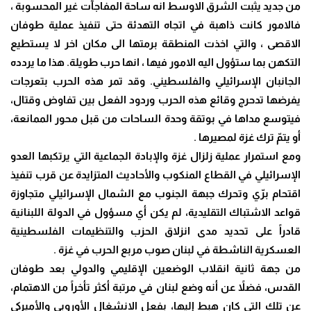
من جديد يثبت الشرق الاوسط انه ساحة المفاجآت غير المحسوبة ،
فالامور كانت ذاهبة في اتجاه التهدئة حتى تنفيذ عملية طوفان
الاقصى ، والتي اخذت المنطقة برمتها الى مكان اخر لا يستطيع
التكهن بما ستؤول اليه الامور فيها ، انها حرب طويلة. هذا ما يردده
الجانبان الإسرائيلي والفلسطيني. وقد تمر هذه الحرب بتعرجات
يفرضها تدحرج وقائع هذه الحرب وردود الفعل بين تفاوض وقتال،
فيتوسع مداها في بوتقة وحدة الساحات من قبل محور الممانعة،
أو يتمّ ترك غزة لمصيرها .
ومع استمرار عملية زلزال غزة والإبادة الجماعية التي يرتكبها العدو
الإسرائيلي في القطاع المنكوب والأحاديث المتزايدة عن قرب تنفيذ
اقتحام برّي وتحرك جبهة الجنوب مع الشمال الإسرائيلي متجاوزة
قواعد الاشتباك التقليدية، لم يكن أي مسؤول في الدولة اللبنانية
قادراً على تحديد مدى انزلاق الحزب والتنظيمات الفلسطينية
العسكرية الناشطة في لبنان صوب مربع الحرب في غزة .
من جهة ثانية انقلاب الوضعين الإقليمي والدولي بعد طوفان
القدس، فضلاً عن أنه وضع لبنان في مرتبة أكثر تأخراً من الاهتمام،
عن تلك التي كان هبط إليها، بفعل الانشغال الأوروبي والأميركي