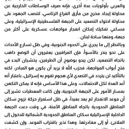
والعربي بأولويات عدة أخرى، فإنه صرف الوساطات الخارجية عن
محاولة إيجاد مخرج من مأزق الفراغ الرئاسي، لتنصب الجهود على
محاولة احتواء التصعيد على الجبهة الفلسطينية الإسرائيلية، وعلى
مساعي تفكيك إمكان انفجار مواجهات عسكرية على أكثر من
جبهة، ومنها ساحة لبنان .
وبالنظر إلى ما يجري على الحدود الجنوبية، وفي ظل تسارع الأحداث
على نحو ينذر بالأسوأ، فإن المراقبين يعتبرون أن الوضع ذاهب
باتجاه التصعيد، لكن يبدو بوضوح أن الطرفين، يخشيان البدء في
فتح أبواب المواجهة، فحزب الله لا يريد أن يكون هو المبادر، لكنه
بالتأكيد لن يتردد في التصدي لأي هجوم تقوم به إسرائيل، باعتبار أنه
أعد العدة لكل الاحتمالات. وعلى هذا الأساس فإنه لا يمكن التكهن
بمسار الأمور على الجبهة الجنوبية، وإن كانت المعطيات تشير إلى
أن موعد الانفجار لم يعد بعيداً، في ظل استمرار حركة نزوح سكان
المناطق الحدودية باتجاه المناطق الآمنة، في وقت دعت الجبهة
الداخلية الإسرائيلية سكان المناطق الحدودية الشمالية للدخول إلى
الملاجئ، أو إلى مغادرتها. وهذا نذير باقتراب الموعد. وإن كشفت