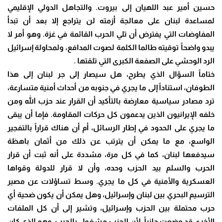
حسين أمير عبد اللهيان إلى بيروت. والتجاهل الدولي الإقليمي
لمساعدة لبنان على معالجة أزمته لن يتراجع إلا بعد أن تبدأ
المفاوضات التي يفترض أن تلي الحرب القائمة في غزة. وهو أمر لا
يبدو واضحاً توقيته طالما الكلمة لصوت المدافع، ولمحاولة إسرائيل
الرد الوحشي على الصفعة الكبرى التي تلقتها .
ختاماً السؤال الذي يطرح، هل سيصار إلى جر لبنان إلى هذا
الطوفان، استناداً إلى ما يجري في جنوبه من أحداث أمنية متسارعة،
ترد مصادر سياسية معارضة بالتأكيد أن القرار عند حزب الله ومن
خلفه الإيرانيون الذين يدعمون كل حركات المقاومة. فإما أن يبقى
ما يجري على الحدود في إطار الرسائل، أم أن هناك قراراً بالتفجير
الواسع، مع ما يمكن أن يترتب عن ذلك من أثمان باهظة
سيدفعها لبنان، كما في كل مرة، مشددة على أنه ثبت أن قرار
الحرب والسلم بيد الحزب وحده، وأن لا قرار للدولة وقواها
العسكرية والأمنية في كل ما يجري. وسط تساؤلات عن مصير
الترسيم البحري بين لبنان وإسرائيل، وهل يمكن أن يكون ضحية أي
حرب محتملة بين الحزب وإسرائيل، وتشير إلى أن كل الملفات
الأخرى قد وضعت جانباً، لأن الحزب مشغول بالحرب، وهو الذي كان