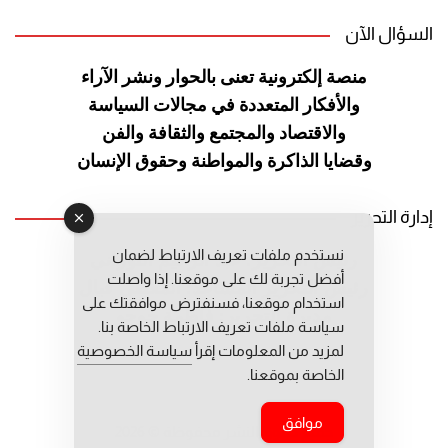
السؤال الآن
منصة إلكترونية تعنى بالحوار ونشر
الآراء
والأفكار المتعددة في مجالات
السياسة
والاقتصاد والمجتمع والثقافة
والفن
وقضايا الذاكرة والمواطنة
وحقوق الإنسان
إدارة التحرير
نستخدم ملفات تعريف الارتباط لضمان
رئيس التحرير: عبد الرحيم التوراني
أفضل تجربة لك على موقعنا. إذا واصلت
رئيس التحرير المساعد: المعطي قبال
استخدام موقعنا، فسنفترض موافقتك على
مديرة التحرير: فاطمة حوحو
سياسة ملفات تعريف الارتباط الخاصة بنا.
لمزيد من المعلومات إقرأ
سياسة الخصوصية
الخاصة بموقعنا.
موافق
جميع حقوق النشر محفوظة © 2026