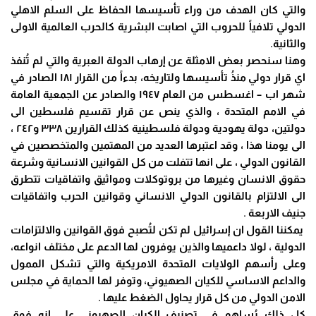
والتي كان الهدف من وراء تأسيسها الحفاظ على السلم الاهلي
الدولي تلافياً للحروب التي اصابت البشرية كالحرب العالمية الاولى
والثانية.
وهنا سنحصر بعض الامثلة عن إرهاب الدولة العبرية والتي لم تُنفذ
اي قرار دولي منذُ تأسيسها ولتاريخه، بدءاً من القرار ١٨١ الصادر في
شهر اب – اغسطس من العام ١٩٤٧ والصادر عن الجمعية العامة
في الامم المتحدة ، والذي ينص عن قرار تقسيم فلسطين الى
دولتين، دولة يهودية ودولة فلسطينية كذلك القرارين ٣٣٨ و٢٤٢ ،
الى يومنا هذا ، وقد اعتبرها العديد من المهتمين والمتخصصين في
القانون الدولي ، على انها تتفلت من كل القوانين الانسانية وشرعة
حقوق الانسان وغيرها من بروتوكلات ومواثيق واتفاقيات تتطرق
الى الالتزام بالقانون الدولي الانساني وقوانين الحرب واتفاقيات
جنيف الاربعة .
يمكننا القول ان إسرائيل لم تكن لتُصبح فوق القوانين والالتزامات
الدولية ، لولا داعميها والذين يوفرون لها الدعم على مختلف انواعه،
وعلى رأسهم الولايات المتحدة الامريكية والتي تشكل الممول
والداعم الاساسي للكيان الصهيوني، وتوفر لها الحماية في مجلس
الامن الدولي من كل قرار يحاول الضغط عليها .
كل ذلك يُساهم في تصنيف الكيان الصهيوني على انه فوق