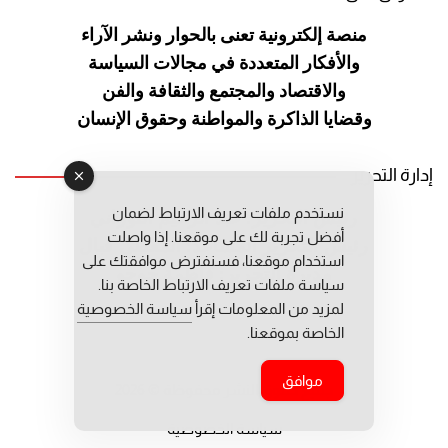
منصة إلكترونية تعنى بالحوار ونشر
الآراء
والأفكار المتعددة في مجالات
السياسة
والاقتصاد والمجتمع والثقافة
والفن
وقضايا الذاكرة والمواطنة
وحقوق الإنسان
إدارة التحرير
نستخدم ملفات تعريف الارتباط لضمان
رئيس التحرير: عبد الرحيم التوراني
أفضل تجربة لك على موقعنا. إذا واصلت
رئيس التحرير المساعد: المعطي قبال
استخدام موقعنا، فسنفترض موافقتك على
مديرة التحرير: فاطمة حوحو
سياسة ملفات تعريف الارتباط الخاصة بنا.
لمزيد من المعلومات إقرأ
سياسة الخصوصية
الخاصة بموقعنا.
موافق
جميع حقوق النشر محفوظة © 2026
سياسة الخصوصية