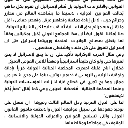
القوانين والالتزامات الدولية بل مُتاح لإسرائيل ان تقوم بكل ما هو
يُخالف القوانين الدولية ، لاسيما ما يشاهده العالم من مجازر
وجرائم حرب ، لا بل إبادة جماعية وتطهير عرقي وتهجير جماعي ، اقل
ما يُقال فيه جرائم بحق الانسانية تُعاقب عليها كل الشرائع الدولية .
هنا يُمكننا القول ايضاً ان هذا المجتمع الدولي يُكيل بمكيالين وفقاً
لما يتعلق بمصالح الولايات المتحدة وربيبتها إسرائيل حتى ان
إسرائيل تتفوق على كل حلفاء واشنطن مجتمعين .
وفي مثال الحرب الاوكرانية تأكيد على ان ما يحق لإسرائيل لا يحق
لغيرها حتى ولو كان حليفاً استراتيجياً ومهماً للامن القومي الامركي .
فخلال ايام قليلة اصدرت المحكمة الجنائية الدولية قراراً بإدانة
وتوقيف الرئيس الروسي فلاديمير بوتين، بينما على مدى شهر من
مجازر ومذابح تجري في قطاع غزة لا زالت المؤسسات الدولية
ومنها المحكمة الجنائية ، مُغمضة العينين وهي كما يُقال “صمُ بُكمٌ
لايفقهون” .
لذا على الدول العربية ودل العالم الثالث وغيرها ، ان تعمل على
توحيد جهودها في سبيل مواجهة الدول والانظمة مافوق القانون
الدولي والتي تستبيح القوانين والاعراف الدولية والانسانية ،
للوقوف في مواجتها ومقاطعتها .