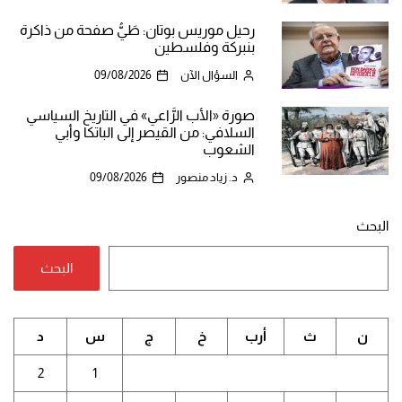
رحيل موريس بوتان: طَيُّ صفحة من ذاكرة
بنبركة وفلسطين
السؤال الآن
09/08/2026
صورة «الأب الرَّاعي» في التاريخ السياسي
السلافي: من القيصر إلى الباتكا وأبي
الشعوب
د. زياد منصور
09/08/2026
البحث
البحث
ن
ث
أرب
خ
ج
س
د
2
1