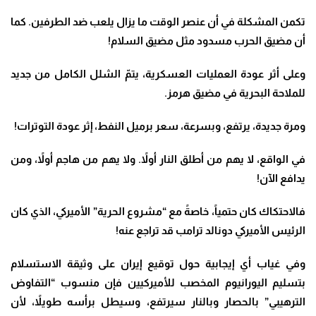
تكمن المشكلة في أن عنصر الوقت ما يزال يلعب ضد الطرفين. كما
أن مضيق الحرب مسدود مثل مضيق السلام
!
وعلى أثر عودة العمليات العسكرية، يتمّ الشلل الكامل من جديد
للملاحة البحرية في مضيق هرمز
.
ومرة جديدة، يرتفع، وبسرعة، سعر برميل النفط، إثر عودة التوترات
!
في الواقع، لا يهم من أطلق النار أولاً. ولا يهم من هاجم أولاً، ومن
يدافع الآن
!
فالاحتكاك كان حتمياً، خاصةً مع “مشروع الحرية” الأميركي، الذي كان
الرئيس الأميركي دونالد ترامب قد تراجع عنه
!
وفي غياب أي إيجابية حول توقيع إيران على وثيقة الاستسلام
بتسليم اليورانيوم المخصب للأميركيين فإن منسوب “التفاوض
الترهيبي” بالحصار وبالنار سيرتفع، وسيطل برأسه طويلاً، لأن