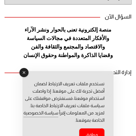
الموقع
السؤال الآن
منصة إلكترونية تعنى بالحوار ونشر
الآراء
والأفكار المتعددة في مجالات
السياسة
والاقتصاد والمجتمع والثقافة
والفن
وقضايا الذاكرة والمواطنة
وحقوق الإنسان
إدارة التحرير
نستخدم ملفات تعريف الارتباط لضمان
رئيس التحرير: عبد الرحيم التوراني
أفضل تجربة لك على موقعنا. إذا واصلت
رئيس التحرير المساعد: المعطي قبال
استخدام موقعنا، فسنفترض موافقتك على
مديرة التحرير: فاطمة حوحو
سياسة ملفات تعريف الارتباط الخاصة بنا.
لمزيد من المعلومات إقرأ
سياسة الخصوصية
الخاصة بموقعنا.
موافق