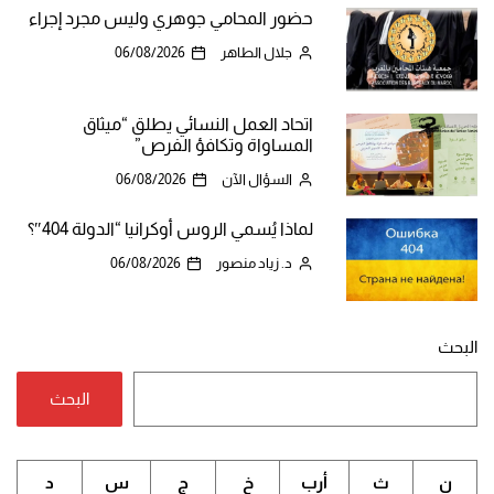
حضور المحامي جوهري وليس مجرد إجراء
جلال الطاهر
06/08/2026
اتحاد العمل النسائي يطلق “ميثاق
المساواة وتكافؤ الفرص”
السؤال الآن
06/08/2026
لماذا يُسمي الروس أوكرانيا “الدولة 404″؟
د. زياد منصور
06/08/2026
البحث
البحث
ن
ث
أرب
خ
ج
س
د