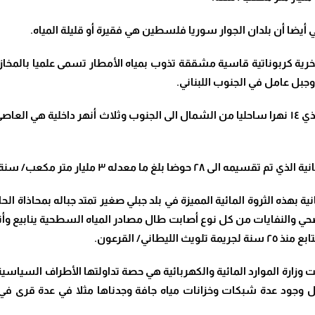
ن صخرية كربوناتية قاسية مشققة تذوب بمياه الأمطار تسمى علميا بالم
وجبل عامل في الجنوب اللبناني.
٥ ــــ هذه المرتفعات الجبلية هي مخازن حقيقية للمياه تغذي ١٤ نهرا ساحليا من الشمال الى الجنوب 
نية بهذه الثروة المائية المميزة في بلد جبلي صغير تمتد جباله بمحاذاة ا
لصحي والنفايات من كل نوع أصابت طال مصادر المياه السطحية ينابيع وأن
اني/ القرعون.
كانت وزارة الموارد المائية والكهربائية هي حصة تداولتها الأطراف السي
ل وجود عدة شبكات وخزانات مياه جافة وجدناها مثلا في عدة قرى في ا