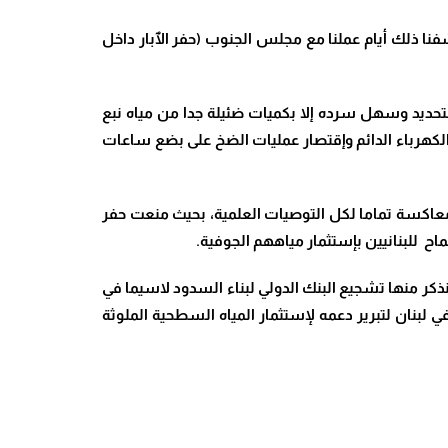
رابعة لبيع المياه للمواطنين ب٣ دولار للمتر المكعب كما إكتشفنا ذلك أيام عملنا مع مجلس الجنوب (حفر الٱبار داخل
تحديد وسهل سرده إلا بكميات ضئيلة جدا من مياه نبع
الكهرباء الدائم وإقتصار عمليات الضخ على بضع ساعات
ة معاكسة تماما لكل التوصيات العلمية، بحيث منعت حفر
ماح للبنانيين بإستثمار مياههم الجوفية.
كر منها تشجيع البنك الدولي لبناء السدود لاسيما في
 لبنان لتبرير دعمه لإستثمار المياه السطحية الملوثة