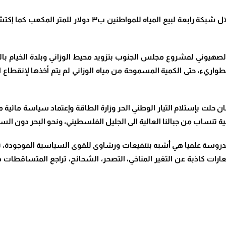
وإستحدثت شركة مياه العدو الصهيوني فيها أيام الإحتلال شبكة 
الصهيوني لمشروع مجلس الجنوب بتزويد محيط الوزاني وبلدة الخيام بال
واريء، حتى الكمية المسموحة من مياه الوزاني لم يتم أخذها لإنقطاع 
بنان حلت بإستلام التيار الوطني الحر وزارة الطاقة وإعتماد سياسة مائي
فية تنساب من جبالنا العالية الى الجليل الفلسطيني، ونحو البحر دون الس
مدروسة علميا هي أشبه بتنفيعات ورشاوى للقوى السياسية الموجودة، نذ
ارات كاذبة عن التغير المناخي، التصحر، الشحائح، تراجع المتساقطات في