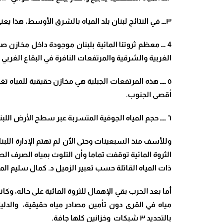
٣ـــ في النتائج لبنان بلد المياه بالشرق الأوسط، هذا يعني أيضا أن بلدان الجوار سوريا فلسطين هي فقيرة أو قليلة المياه.
4 ـــ معظم ثروتنا المائية بلبنان موجودة داخل مخاز
الغربية والشرقية والمرتفعات النافرة في البقاع الغربي 
أقصى الجنوب.
٦ ــــ حجم المياه الجوفية المتسربة عبر سطح الأرض اللبنانية الذي تم تقسيمه الى ٢٨ حوضا بلغ ما معدله ٣ مليار متر مكعب/ سنة.
وللأسف منذ السبعينات وحتى الٱن لم تهتم الإدارة اللبنا
الثروة المائية توقفت تماما وأن التلوث بمياه الصرف ا
ذات المياه القاتلة حسب تعبير الزميل د. كمال سليم المتابع منذ ٢٥ سنة لجريمة تلويث الليط
أما بعد الحرب بقي الإهمال للثروة المائية على حاله، و
مياه في القرى دون تأمين مصادر مياه حقيقية، والدلي
بالتحديد ٣ شبكات وخزانين كلها جافة.