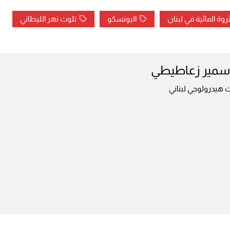
ثروة المائية في لبنان
اليونسكو
تلوث نهر الليطاني
 سمير زعاطيطي
 هيدرولوجي لبناني