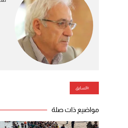
صحف
تصفّح
السابق
المقالات
مواضيع ذات صلة