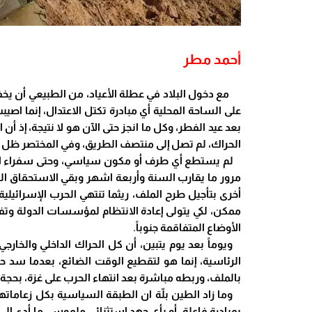
أحمد مطر
مع دخول البلاد في عطلة الأعياد، من الطبيعي أن يخفت ا
على الساحة المحلية أي مبادرة تكتل الاعتدال، إنما اصيب
بعد عيد الفطر، وكل ما انجز حتى الآن هو لا نتيجة، إذ 
الحراك، لم تصل إلى منتصف الطريق، وفي المختصر ظل الم
لم يستطع أي طرف أو مكون سياسي، وحتى سفراء اللجن
مرور ما يقارب السنة وأربعة اشهر وبقي الاستحقاق الر
أخرى بتأجيل طرح الملف، ريثما تنتهي الحرب الإسرائيلي
ممكن، لكي يتولى إعادة الانتظام لمؤسسات الدولة وتفع
الأوضاع المتفاقمة جنوباً.
ويوماً بعد يوم يتبين، أن كل الحراك الداخلي والخارجي
الرئاسية، إنما هو لتقطيع الوقت الضائع، بعدما سد
بالملف، وربطه مباشرة بعد انتهاء الحرب على غزة، بحجة
وما زاد الطين بلّة ان الطبقة السياسية بكل زعاماتها
بمبادرة فاعلة، أو بأي جهد استثنائي ملموس، ما أدى إلى 