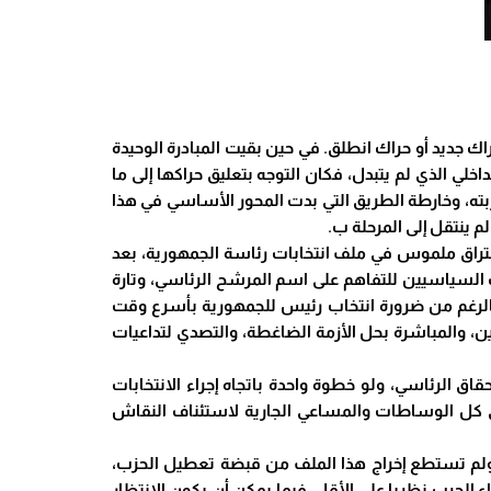
اك جديد أو حراك انطلق. في حين بقيت المبادرة الوحيدة
اخلي الذي لم يتبدل، فكان التوجه بتعليق حراكها إلى ما
اربته، وخارطة الطريق التي بدت المحور الأساسي في هذا
 ينتقل إلى المرحلة ب.
راق ملموس في ملف انتخابات رئاسة الجمهورية، بعد
ف السياسيين للتفاهم على اسم المرشح الرئاسي، وتارة
ة، بالرغم من ضرورة انتخاب رئيس للجمهورية بأسرع وقت
ن، والمباشرة بحل الأزمة الضاغطة، والتصدي لتداعيات
اق الرئاسي، ولو خطوة واحدة باتجاه إجراء الانتخابات
ى كل الوساطات والمساعي الجارية لاستئناف النقاش
ب، ولم تستطع إخراج هذا الملف من قبضة تعطيل الحزب،
اء الحرب نظريا على الأقل، فيما يمكن أن يكون الانتظار