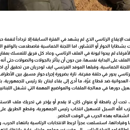
لإيقاع الرئاسي الذي لم يشهد في الفترة السابقة إلا ترداداً لنغمة حر
ت بشظايا الحوار أو التشاور، اما اللجنة الخماسية فاصطدمت بالواقع الد
أن الأفرقاء لم يبدوا ليونة في الملف الرئاسي، وعاد كل فريق للتمسك بمق
لف على البداية نفسها، من دون أن يتأثر بالجولات والصولات حتى أنه لم
ة الخماسية، وقبلها الموفد الفرنسي ايف لودريان من تحقيق أي اخت
ئاسي يدور في حلقة مفرغة، تارة بضرورة إجراء حوار مسبق بين الأطرا
ة العدوانية ضد قطاع غزّة، ما أدى إلى بقاء لبنان بلا رئيس للجمهوري
يل دورها في معالجة الملفات والمواضيع المهمة التي تشغل اللبنانيي
، تحت أي يافطة أو عنوان كان، لا يقدم أو يؤخر في تحريك ملف الاستحق
 حزب الله السبل لتسهيل انتخاب رئيس الجمهورية، وقطع الطريق عل
 انشغاله بهذه الحرب في الوقت الحاضر.
 وقياداتها، استسلمت عجزاً لربط الانتخابات الرئاسية بانتهاء الحر
إطالة امد الفراغ الرئاسي إلى وقت غير معلوم، ولبنان غارق بانتظار انته