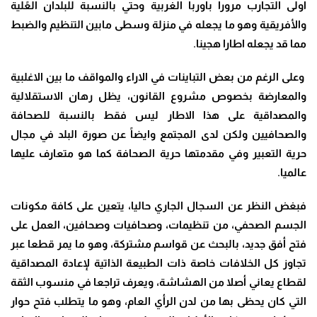
اولى التجارب مرورا باوربا الغربية وحتي بالنسبة للبلدان العًلية
والأفريقية وهو ما يجعله في منزلة وسطى مابين التنظيم والضبط
مما قد يجعله اطارا هجينا.
وعلى الرغم من بعض التباينات في الاراء والمواقف ما بين الاغلبية
والمعارضة بخصوص مشروع القانون، يظل رهان الاستقلالية
والمصداقية على هذا الاطار ليس فقط بالنسبة للصحافة
والصحافيين ولكن لدى المجتمع وايضاً عن صورة البلد في مجال
حرية التعبير وفي مقدمتها حرية الصحافة كما هو متعارف عليها
عالميا.
فبغض النظر عن السجال الجاري حاليا، يتعين على كافة مكونات
الجسم الصحفي، من تنظيمات، وصحافيات وصحافين، العمل على
فتح أفق جديد، بالبحث عن قواسم مشتركة، وهو ما يمر قطعا عبر
تجاوز كل الخلافات خاصة ذات الطبيعة الذاتية لإعادة المصداقية
لقطاع يعاني أصلا من الهشاشة، ويعرف تراجعا في منسوب الثقة
التي كان يحظى بها من لدن الرأي العام، وهو ما يتطلب فتح حوار