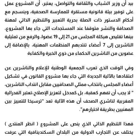
بيد أن وزير الشباب والثقافة والتواصل، يعتبر، أن المشروع عمل
على توفير بيئة قانونية مستقرة للممارسة الصحفية، وينسجم مع
أحكام الدستور ذات الصلة بحرية التعبير والتنظيم الذاتي لمهنة
الصحافة والنشر متوقفا عند المستجدات التي جاء بها المشروع،
بينها تقليص هيكلة المجلس من 21 إلى 19 عضوا، والرفع من تمثيلية
الناشرين إلى 7 أعضاء تنتدبهم المنظمات المهنية، بالإضافة إلى
عضوين من الناشرين الحكماء من ذوي الخبرة والكفاءة
وفي الوقت الذي تعرب الجمعية الوطنية للإعلام والناشرين عن
اعتقادها بالآلية الجديدة التي جاء بها مشروع القانون في تشكيل
أعضاء المجلس بانتخاب ممثلي الصحافيين مقابل انتداب الناشرين،
” لا يجب أن تفهم كعقبة، بل كمدخل لتعزيز الإصلاح،تعتبر الفدرالية
المغربية لناشري الصحف أن هذه الآلية تعد “ترسيخا للتمييز بين
المهنيين بطريقة اختيارهم”.
فهذا التنظيم الذاتي الذي ينص على المشروع ( انظر المنتدى )
يختلف عن التجارب الدولية من البلدان السكندينافية التي عرفت