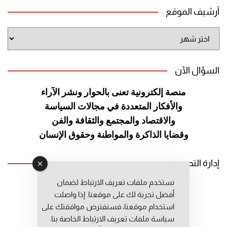
أرشيف الموقع
أرشيف
الموقع
السؤال الآن
منصة إلكترونية تعنى بالحوار ونشر
الآراء
والأفكار المتعددة في مجالات
السياسة
والاقتصاد والمجتمع والثقافة
والفن
وقضايا الذاكرة والمواطنة
وحقوق الإنسان
إدارة التحرير
نستخدم ملفات تعريف الارتباط لضمان
رئيس التحرير: عبد الرحيم التوراني
أفضل تجربة لك على موقعنا. إذا واصلت
رئيس التحرير المساعد: المعطي قبال
استخدام موقعنا، فسنفترض موافقتك على
مديرة التحرير: فاطمة حوحو
سياسة ملفات تعريف الارتباط الخاصة بنا.