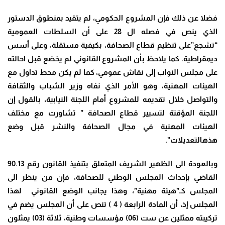
فضلا عن ذلك فإن المشروع الحكومي، لم يتقيد بمنطوق الدستور
الذي ينص في فصله ال 28 على أن السلطات العمومية
“تشجع”على تنظيم قطاع الصحافة، بكيفية مستقلة، وعلى أسس
ديمقراطية. كما يلاحظ بأن المشروع القانوني لم يخضع قبل احالته
على مجلس النواب إلى نقاش عمومي، كما لم يكن محط تداول مع
الهيئات المهنية، وهو الأمر الذي نفاه وزير الشباب والثقافة
والتواصل خلال تقديمه للمشروع أمام اللجنة النيابية، بالقول إن
اللجنة المؤقتة لتسيير قطاع الصحافة ” تشاورت مع مختلف
الهيئات المهنية في مجال الصحافة والنشر قبل وضع
هذهالتعديلات”.
وبالعودة الى الظهير الشريف المتعلق بتنفيذ القانون رقم 90.13
القاضي بإحداث المجلس الوطني للصحافة، فإن من ينظر الى
المجلس كـ”هيئة مهنية”، وهذا يجانب الوضع القانوني لهذا
المجلس إذ، أن المادة الرابعة ( 4 ) تنص على أن المجلس يضم في
تركيبته ممثلين عن ست (06) مؤسسات وطنية، ثلاثة (03) يمثلون