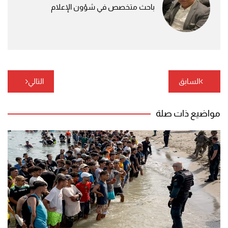
باحث متخصص في شؤون الإعلام
تصفّح
السابق
التالي
المقالات
مواضيع ذات صلة