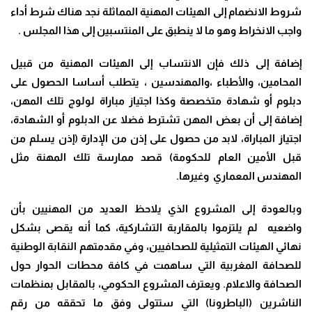
شروط الانضمام إلى الهيئات المهنية المماثلة نجد هناك شرط أداء
واجب الانخراط وهو ما لا ينطبق على المنتسبين إلى هذا المجلس .
إضافة إلى ذلك فإن الانتساب إلى الهيئات المهنية من قبيل
المحامين، والأطباء ،والمهندسين ، يتطلب أساسا الحصول على
دبلوم أو شهادة متخصصة وكذا اجتياز مباراة لولوج تلك المهن،
إضافة إلى أن بعض المهن تشترط فضلا عن الدبلوم أو الشهادة،
اجتياز المباراة، لابد من حصول على إذن من الإدارة (إذن يسلم من
قبل الأمين العام للحكومة) قصد ممارسة تلك المهنة مثل
المهندس المعماري وغيرها.
وبالعودة إلى المشروع الذي يلاحظ العديد من المهنيين بأن
واضعيه لم يلتزموا بالمقاربة التشاركية، كما أنه يقصى بشكل
نهائي الهيئات التمثيلية للصحافيين، وفي مقدمتهم النقابة الوطنية
للصحافة المغربية التي ساهمت في كافة محطات الحوار حول
الصحافة والاعلام. ويعترف المشروع الحكومي، بالمقابل بمنظمات
الناشرين (الباطرونا) التي ستتولى وفق ما تحققه من رقم