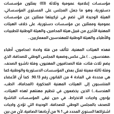
مؤسسات إعلامية عمومية وثلاثة (03) يمثلون مؤسسات
دستورية، وهو ما جعل المجلس على المستوى المؤسساتي،
الهيئة الوحيدة التي تضم في تركيبتها ممثلين عن مؤسسات
عمومية وممثلين عن مؤسسات دستورية، على خلاف الهيئات
المهنية الأخرى من قبيل هيئة المحامين، والهيئة الوطنية للطبيبات
والأطباء، والهيئة الوطنية للمهندسين المعماريين…
فهذه الهيئات المهنية، تتألف من فئة واحدة (محامون، أطباء
،مهندسون .. ) على عكس وضعية المجلس الوطني للصحافة، الذي
يضم ثلاث فئات: فئة الصحافيون المهنيون، وفئة ناشرو الصحف،
وفئة ثالثة معينة تمثل بعض المؤسسات الدستورية والوطنية كما
هي محددة في المادة 4 من القانون رقم 90.13. كما أن الأعضاء
المنتسبون إلى الهيئات المهنية المذكورة (المحاماة، الطب،
الهندسة…) الذين يخضعون في تنظيم مهنتهم لهذه الهيئات،
يؤدون واجبات الانخراط، في حين تبقى المؤسسات الناشرة
للصحف بالمجلس الوطني للصحافة، الوحيدة التي تؤدي واجبات
اشتراكها السنوي المحدد في 1 % من أرباحها الصافية، لأن من بين