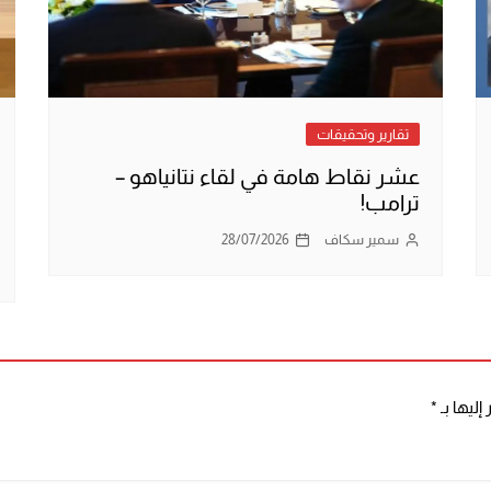
تقارير وتحقيقات
عشر نقاط هامة في لقاء نتانياهو –
ترامب!
سمير سكاف
28/07/2026
إليها بـ
*