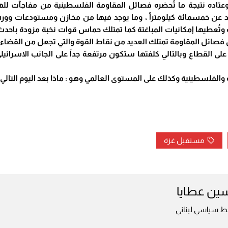
عتاده نتيجة ما تُحضره فصائل المقاومة الفلسطينية من مفاجآت للهج
يزيد عن خمسمائة كيلومتراً ، وما يوجد فيها من مخازن ومستودعات و
 وتُعطيها إمكانيات المباغتة كما تمتلك حماس قوات نخبة مزودة باحدث 
إذن فصائل المقاومة تمتلك العديد من نقاط القوة والتي تجعل من القضاء
لى القطاع وبالتالي كلفتها ستكون مرتفعة جداً على الجانب الاسرائيل
ة والفلسطينية وكذلك على المستوى العالمي وهو :
ماذا بعد اليوم التال
مستقبل غزة
ين عطايا
ط سياسي لبناني