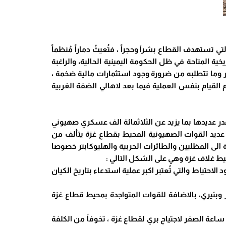
تستهدف القطاع بشراَ وحجراً ، فتُعيثُ دماراً مُنظماً
 المتاحة في ظل الحكومة اليمينية الحالية، والراغبة
ر وما تتطلبه من ضرورة وجود استثمارات مالية ضخمة ،
 القيام بنفس العملية فيما بعد لاهالي الضفة الغربية
قدر عديدها بما يزيد عن الثلاثمائة الف عسكري صهيوني
عديد القوات الصهيونية المحيط بقطاع غزة يتألف من
ى المظليين والطائرات الحربية والهليوكابتر خصوصا
يط غلاف غزة وهي على الشكل التالي :
حتياط والتي تُعتبر اكبر عملية استدعاء بتاريخ الكيان
زيكيم ، وموقع ١٦ ، وكذلك في مستوطنتي نحال عوز وبئيري، بالاضافة للقوات المتواجدة بمحيط قطاع غزة
اعة الصفر لاجتياح بري لقطاع غزة ، تخوفاً من الكلفة