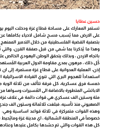
حسين عطايا
تستمر المعارك على مساحة قطاع غزة ودخلت اليوم يومها ا
على الارض مما يُسبب مسح شامل لاحياء بكاملها عن الخ
بتصفية القضية الفلسطينية من خلال التدمير الممنهج ل
وهذا ما يُذكرنا بما سُمي من قبل صفقة القرن، والتي ت
باتجاه الاردن ، وبذلك يتحقق الوطن اليهودي الخالص عل
كُل ذلك ، مرهون بمدى مقاومة الدول العربية المُستهدف
إذن، العملية العدوانية على قطاع غزة مستمرة، إلى ان 
استعداداً للهجوم البري التي تنوي القيادة الاسرائيلية 
خمسة فرق عسكرية، كل فرقة تتألف من ثلاثة الوية مع
الاباتشي المتطورة بالاضافة الى المُسيرات وسواها من
مئة وستين الف عسكري هي قوات دائمة في غلاف غزة، يُضاف
الصهيوني منذ تأسيه، فبلغت ثلاثمائة وستون الف جندي اح
خصوصاً في المنطقة الشمالية ، اي مدينة غزة ومايُحيط 
كل هذه القوات والتي تم حشدها بكامل عتيدها وعتادها ل