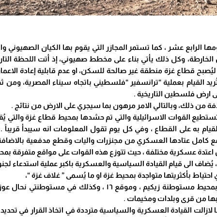
لرابع عشر ، كما تستمر المجازر التي يقوم بها الكيان الصهيوني والتي 
ارطة، وكل ذلك يأتي بناء على مخطط صهيوني، إذ أتت اللحظة التاريخية
يُصبح قطاع غزة منطقة غير صالحة للسكن، او عدم قابلية إعادة الاعما
ُريد القيام بعملية “ترانسفير “فلسطيني باتجاه سيناء المصرية، ومن ثم
ى ارض فلسطين التاريخية .
ة من ذلك، وبالتالي الامر مرهون بما سيجري على الارض من نتائج .
تستطيع القوات الاسرائيلية والتي تم حشدها بمحيط قطاع غزة والتي يُ
القيام به على القطاع ، وفي كل يوم تقول المعلومات انه سيبدأ قريباً .
 كامل عتادها العسكري من مجنزرات واليات وقطع مدفعية بالاضافة ال
 اعتدة عسكرية مختلفة ، حيث تتوزع هذه القوات على مواقع متفرقة بمح
 الى قيام القيادة السياسية والعسكرية باكبر عملية استدعاء لجنود الا
تياط بأكثريتها متواجدة بمحيط غزة او ما يُسمى ” غلاف غزة “،
وهذه القوات متمركزة في ثلاثة قواعد اساسية وهي: بمحيط مستوطنة 
بها من قرى وبلدات ومخيمات .
ازالت القيادة العسكرية والسياسية مترددة في اتخاذ القرار في تحديد س