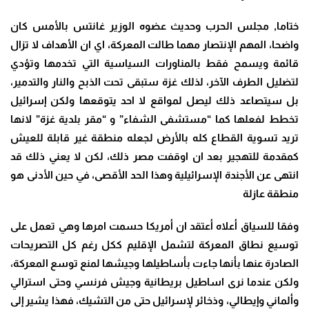
ختاما, مجلس الحرب وحديث عضوه الوزير غانتس بالأمس كان
واضحا، المهم الإنتصار مهما طالت المعركة، اي ان الأهداف لا تزال
قائمة ويسمح فقط بالمناورات السياسية التي تخدمها وتؤدي
لتضليل الطرف الآخر، لذلك غزة ستبقى تحت الذبح والنار والتدمير،
بل سيتصاعد ذلك ليصل لمواقع لا احد يتوقعها ولكن إسرائيل
تخطط لفعلها كما “مستشفى الشفاء” و “مقر بلدية غزة” لانها
تريد تسوية القطاع كله بالأرض لجعله منطقة غير قابلة للعيش
كمقدمة للتهجير بعد ان اوقفت مصر ذلك، لكن لا يعني ذلك قد
انتهى عن الأجندة الإسرائيلية وهذا الحد الأقصى، في حين الأدنى هو
منطقة عازلة
وفقا للسياق أعلاه أعتقد ان أمريكا حسمت امرها وهي تعمل على
توسيع نطاق المعركة لتشمل الإقليم ككل رغم كل التصريحات
الصادرة عنها بأنها جاءت بأساطيلها وجيشها لمنع توسع المعركة،
ولكن عندما نرى اساطيل بريطانية وجيش فرنسي وحتى استرالي
وألماني وإيطالي، وذخائر لإسرائيل حتى من التشيك، فهذا يشير إلى