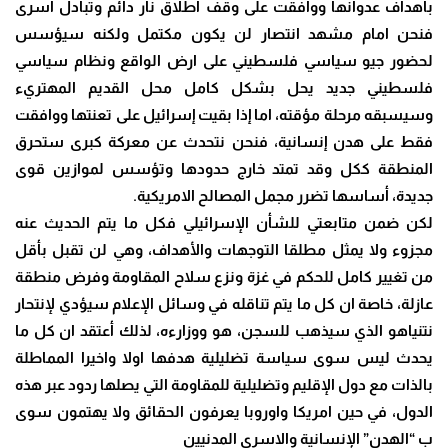
بأهداف عدوانها ووافقت على وقف اطلاق نار دائم وتبادل اسرى
فنحن امام مشهد انتصار لن يكون مكتمل ولكنه سيؤسس
لحضور جيو سياسي فلسطيني على ارض الواقع ونظام سياسي
فلسطيني جديد يحل بشكل كامل محل القديم المهتريء
وسيسبقه مرحلة مؤقته، اما إذا بقيت إسرائيل على تعنتها ووافقت
فقط على هدن إنسانية، فنحن نتحدث عن معركة كبرى ستحرق
المنطقة ككل وقد تمتد خارج حدودها وتؤسس لموازين قوى
جديدة، أساسها تضرر مجمل المصالح الامريكية.
لكن ضمن متابعتي للشأن الإسرائيلي فكل ما يتم الحديث عنه
مجزوء ولا يمثل مطلقا التوجهات والأهداف، وهي لن تقبل بأقل
من تغيير كامل للحكم في غزة ونزع سلاح المقاومة وفرض منطقة
عازلة، خاصة ان كل ما يتم تناقله في وسائل الإعلام سيؤدي لإنتحار
نتنياهو الذي سيذهب للسجن، هو ووزارءه، لذلك أعتقد ان كل ما
يحدث ليس سوى سياسة تضليلية هدفها اولا واخيرا المماطلة
بالذات مع دول الإقليم وتضليلية للمقاومة التي يصلها ردود عبر هذه
الدول، في حين امريكا واوروبا يعرفون الحقائق ولا يهتمون سوى
ب “الهدن” الإنسانية والاسرى المدنيين