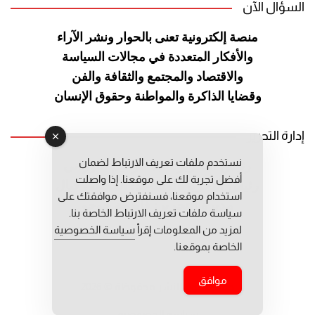
السؤال الآن
منصة إلكترونية تعنى بالحوار ونشر
الآراء
والأفكار المتعددة في مجالات
السياسة
والاقتصاد والمجتمع والثقافة
والفن
وقضايا الذاكرة والمواطنة
وحقوق الإنسان
إدارة التحرير
نستخدم ملفات تعريف الارتباط لضمان
رئيس التحرير: عبد الرحيم التوراني
أفضل تجربة لك على موقعنا. إذا واصلت
رئيس التحرير المساعد: المعطي قبال
استخدام موقعنا، فسنفترض موافقتك على
مديرة التحرير: فاطمة حوحو
سياسة ملفات تعريف الارتباط الخاصة بنا.
لمزيد من المعلومات إقرأ
سياسة الخصوصية
الخاصة بموقعنا.
موافق
جميع حقوق النشر محفوظة © 2026
سياسة الخصوصية