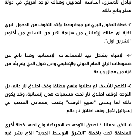
تبادل للاسرى، أساسه المدنيين وهناك تواجد امريكي في دولة
قطر يتابع ذلك.
٢- خطة الدخول البري غير جيدة وهذا يؤكد التخوف من الدخول البري
لغزة اي هناك إرتعاش من هزيمة اكبر من السابع من أكتوبر
“تشرين اول”.
٣- الإنتباه بشكل جيد للمساعدات الإنسانية وهذا ناتج عن
ضغوطات الراي العام الدولي والإقليمي ومن هول الذي يتم بثه من
غزة من مجازر وإبادة
٤- لكنهم للأسف لم يطلبوا منهم مطلقا وقف اطلاق نار دائم، بل
التوجه لوقف اطلاق نار تحت مسميات هدن إنسانية، وقد يكون
ذلك لما يسمى “تمييع الوقت” بهدف إمتصاص الغضب في
إسرائيل لأجل وقف اطلاق نار دائم
٥- الذي يجعلنا لا نصدق التوجهات الامريكية وان لديها خطة أخرى
للمنطقة تحت يافطة “الشرق الاوسط الجديد” الذي بشر فيه