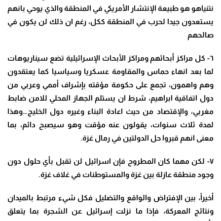
نتنياهو هو طبيعة الإنتشار الأمريكي في المنطقة والذي يوحي بانهم
يستعدون جيدا لحرب في المنطقة ككل، رغم ان ذلك لن يكون في
صالحهم
٦- كل مراكز أبحاثهم ومراكز الأبحاث الإسرائيلية تضع سيناريوهات
لما بعد انهاء حماس والمقاومة عسكريا وسياسيا كما يعتقدون
وهم واهمون، تجمع على حكومة مؤقته بإشراف أممي وعربي من
دول اتفاقية ابراهيم، شرط ان يستلم الجهاز المحلي للامن ضابط
مغربي، والإقتصاد من حيث اعادة البناء وغيره دول الخليج…وهذا
لمدة ثلاث سنوات، يقولون عنه مؤقت وهو سيصبح دائم، بما
معنى انهم قبروا حل الدولتين في رمال غزة.
٧- لكن مهما كان المطروح فإن اسرائيل لن تقبل بأي حلول دون
وجود منطقة عازلة بين غزة والمستوطنات في غلاف غزة.
أخيراً، بين الإفتراض والواقع والتضليل فكل شيء مرتبط بالميدان
ونتائج المعركة، فإذا ما نزلت إسرائيل عن الشجرة بما يتعلق