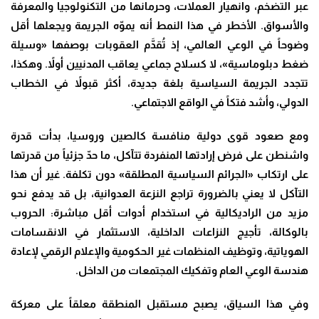
عبر التضخم، وانهيار العملات، وحرمانها من التكنولوجيا والمعرفة
والأسواق. الأخطر في هذا النمط أنه يموّه الجريمة ويجعلها أقل
وضوحاً في الوعي العالمي، إذ تُقدَّم العقوبات بوصفها «وسيلة
ضغط دبلوماسية»، لا كسلاح جماعي يعاقب المدنيين أولاً. وهكذا،
تتجدد الجريمة السياسية بلغة جديدة، أكثر قبولاً في الخطاب
الدولي، وأشد فتكاً في الواقع الاجتماعي.
ومع صعود قوى دولية منافسة كالصين وروسيا، بدأت قدرة
واشنطن على فرض إرادتها المنفردة تتآكل، ما حدّ جزئياً من قدرتها
على ارتكاب «الجرائم السياسية المطلقة» دون تكلفة. غير أن هذا
التآكل لا يعني بالضرورة تراجع النزعة العدوانية، بل قد يدفع نحو
مزيد من الراديكالية في استخدام أدوات أقل مباشرة: الحروب
بالوكالة، تأجيج النزاعات الداخلية، الاستثمار في الانقسامات
الهوياتية، وتوظيف المنظمات غير الحكومية والإعلام الرقمي لإعادة
هندسة الوعي العام وتفكيك المجتمعات من الداخل.
وفي هذا السياق، يصبح مستقبل المنطقة معلقاً على معركة