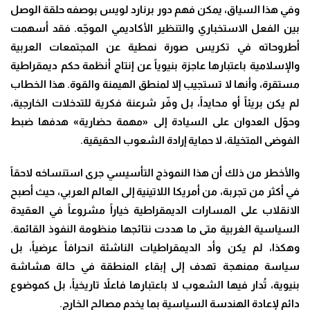
وفي هذا السياق، يمكن فهم دور برنارد لويس بوصفه حلقة الوصل
بين الفعل الاستخباري والتنظير الأكاديمي الموجّه. فقد أسهمت
أطروحاته في تكريس صورة نمطية عن المجتمعات العربية
والإسلامية باعتبارها عاجزة بنيوياً عن إنتاج أنظمة حكم ديمقراطية
مستقرة، وأنها لا تستجيب إلا لمنطق الهيمنة والقوة. هذا الخطاب
لم يكن بريئاً أو محايداً، بل وفّر شرعنة فكرية للتدخلات الخارجية،
وحوّل العدوان على السيادة إلى «مهمة حضارية» هدفها ضبط
الفوضى المتخيلة، لا حماية إرادة الشعوب الحقيقية.
والأخطر من ذلك أن هذا النموذج التأسيسي جرى استنساخه لاحقاً
في أكثر من تجربة، من أمريكا اللاتينية إلى العالم العربي، حيث أصبح
الانقلاب على المسارات الديمقراطية خياراً مشروعاً في العقيدة
السياسية الغربية متى ما هددت نتائجها منظومة النفوذ القائمة.
وهكذا، لم يكن وأد الديمقراطيات الناشئة انحرافاً عرضياً، بل
سياسة ممنهجة تهدف إلى إبقاء المنطقة في حالة هشاشة
بنيوية، تُدار فيها الشعوب لا باعتبارها فاعلاً تاريخياً، بل كموضوع
دائم لإعادة الهندسة السياسية بما يخدم مصالح الخارج.