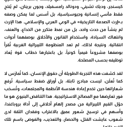
كيسنجر، وديك تشيني، ودونالد رامسفيلد، وجون برينان، لم يُنتج
فقط مآسي إنسانية وجيوسياسية، بل أسس لما يمكن وصفه
بـ«إرث الصدمة التاريخية» في الوعي العربي والإسلامي. هذا الإرث
لم ينشأ من حدث واحد، بل من نمط متكرر من الخداع، والعنف،
وانتهاك السيادة، واستخدام القانون والأخلاق بوصفهما أدوات
انتقائية. ونتيجة لذلك، لم تعد المنظومة الليبرالية الغربية تُقرأ
بوصفها مشروعاً قيمياً كونياً، بل باعتبارها خطاب قوة يُعاد
توظيفه بحسب المصلحة.
لقد كشفت هذه التجربة الطويلة أن حقوق الإنسان، كما تُمارَس لا
كما تُعلَن، ليست مبادئ ثابتة، بل أوراق ضغط سياسية. تُرفع
شعاراتها حين تخدم إعادة هندسة الأنظمة والمجتمعات، وتُسحَب
فور تعارضها مع المصالح الاستراتيجية. هذا التناقض البنيوي هو ما
حوّل القيم الليبرالية من مصدر إلهام أخلاقي إلى أداة بروباغندا،
وأسهم في ترسيخ شعور عميق بالاغتراب وفقدان الثقة لدى
شعوب عايشت القتل، والحصار، والتعذيب، والفوضى باسم تلك
القيم ذاتها.