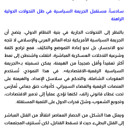
سادساً: مستقبل الجريمة السياسية في ظل التحولات الدولية
الراهنة
بالنظر إلى التحولات الجارية في بنية النظام الدولي، يتضح أن
الجريمة السياسية الأمريكية تجاه العالم العربي والإسلامي لا تتجه
نحو الانحسار، بل نحو إعادة التموضع والتكيّف. فمع تراجع كلفة
وشرعية التدخلات العسكرية المباشرة، انتقلت واشنطن إلى نمط
أكثر تعقيداً وأقل ضجيجاً من الهيمنة، يمكن تسميته بـ«الجريمة
السياسية الرقمية–الاقتصادية». في هذا النموذج، تُستخدم
العقوبات الشاملة، والتحكم في سلاسل الإمداد، والهيمنة على
المنصات الرقمية والفضاء السيبراني، كأدوات خنق جماعي تُمارَس
تحت غطاء قانوني زائف، لكنها تؤدي عملياً إلى تدمير الاقتصادات،
وتجويع الشعوب، وشلّ قدرات الدول على التنمية المستقلة.
ويمثل هذا الشكل من الحصار المعاصر انتقالاً من القتل المباشر
إلى القتل البطيء، حيث لا تسقط القنابل، لكن تُستنزف المجتمعات