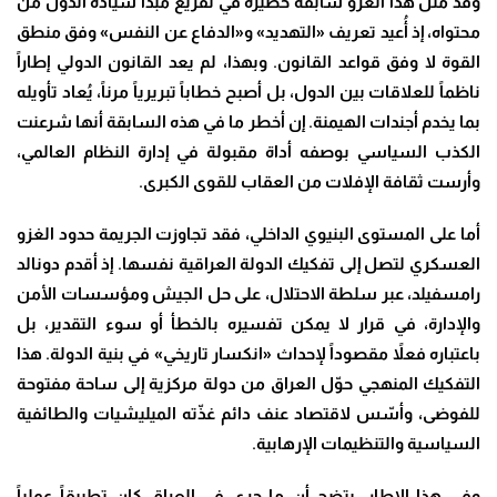
وقد مثّل هذا الغزو سابقة خطيرة في تفريغ مبدأ سيادة الدول من
محتواه، إذ أُعيد تعريف «التهديد» و«الدفاع عن النفس» وفق منطق
القوة لا وفق قواعد القانون. وبهذا، لم يعد القانون الدولي إطاراً
ناظماً للعلاقات بين الدول، بل أصبح خطاباً تبريرياً مرناً، يُعاد تأويله
بما يخدم أجندات الهيمنة. إن أخطر ما في هذه السابقة أنها شرعنت
الكذب السياسي بوصفه أداة مقبولة في إدارة النظام العالمي،
وأرست ثقافة الإفلات من العقاب للقوى الكبرى.
أما على المستوى البنيوي الداخلي، فقد تجاوزت الجريمة حدود الغزو
العسكري لتصل إلى تفكيك الدولة العراقية نفسها. إذ أقدم دونالد
رامسفيلد، عبر سلطة الاحتلال، على حل الجيش ومؤسسات الأمن
والإدارة، في قرار لا يمكن تفسيره بالخطأ أو سوء التقدير، بل
باعتباره فعلاً مقصوداً لإحداث «انكسار تاريخي» في بنية الدولة. هذا
التفكيك المنهجي حوّل العراق من دولة مركزية إلى ساحة مفتوحة
للفوضى، وأسّس لاقتصاد عنف دائم غذّته الميليشيات والطائفية
السياسية والتنظيمات الإرهابية.
وفي هذا الإطار، يتضح أن ما جرى في العراق كان تطبيقاً عملياً