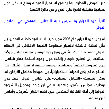
عبر الفوضى المُدارة، بما يضمن استمرار الهيمنة ومنع تشكّل دول
سيادية حقيقية قادرة على الخروج من دائرة التبعية.
ثانياً: غزو العراق وتأسيس بنية التضليل المنهجي في القانون
الدولي
لم يكن غزو العراق عام 2003 مجرد حرب استباقية خاطئة التقدير، بل
مثّل لحظة كاشفة لانهيار منظومة الضبط الأخلاقي في النظام
الدولي. فقد قاد ديك تشيني وبول وولفوفيتز عملية تضليل مركّبة
استندت إلى تصنيع «إجماع زائف» حول وجود أسلحة دمار شامل،
جرى تسويقه إعلامياً وسياسياً بوصفه حقيقة لا تقبل الشك. هذا
السلوك لم يكن انحرافاً استخباراتياً، بل نموذجاً مكتمل الأركان لما
يمكن تسميته «التحايل السيادي» على القانون الدولي، حيث جرى
توظيف مجلس الأمن، وتهميشه في آن واحد، وتحويل الشرعية
الدولية إلى أداة انتقائية تُستدعى حين تخدم القرار الأمريكي، وتُداس
حين تعيقه.