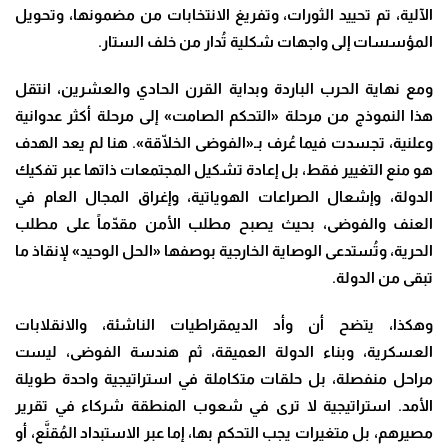
الآلية، تم تحييد الثورات، وتفريغ الانتخابات من مضمونها، وتحويل
المؤسسات إلى واجهات شكلية تُدار من خلف الستار.
ومع نهاية الحرب الباردة وبداية القرن الحادي والعشرين، انتقل
هذا النموذج من مرحلة «التحكم الصامت» إلى مرحلة أكثر عدوانية
وعلنية، تجسدت فيما عُرف بـ«الفوضى الخلّاقة». هنا لم يعد الهدف
هو منع التغيير فقط، بل إعادة تشكيل المجتمعات ذاتها عبر تفكيك
الدولة، وإشعال الصراعات الهوياتية، وإغراق المجال العام في
العنف والفوضى، بحيث يصبح مطلب الأمن مقدّماً على مطلب
الحرية، وتُستدعى الوصاية الخارجية بوصفها «الحل الوحيد» لإنقاذ ما
تبقى من الدولة.
وهكذا، يتضح أن وأد الديمقراطيات الناشئة، والانقلابات
العسكرية، وبناء الدولة العميقة، ثم هندسة الفوضى، ليست
مراحل منفصلة، بل حلقات متكاملة في استراتيجية واحدة طويلة
الأمد. استراتيجية لا ترى في شعوب المنطقة شركاء في تقرير
مصيرهم، بل متغيرات يجب التحكم بها، إما عبر الاستبداد المُقنَّع، أو