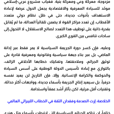
مزدوجة: معركة وعي ومعركة بنية. فغياب مشروع عربي–إسلامي
موحّد للسيادة المعرفية والاقتصادية يجعل الدول عرضة لإعادة
الاستهداف بأدوات جديدة، حتى في ظل نظام دولي متعدد
الأقطاب. إن تعدد مراكز القوة لا يضمن تلقائياً العدالة، ما لم يُقابَل
بقدرة ذاتية على توظيف هذا التعدد لصالح الاستقلال، لا التحول إلى
ساحات تنافس بين القوى الكبرى.
وعليه، فإن كسر دورة الجريمة السياسية لا يمر فقط عبر إدانة
الماضي، بل عبر بناء جبهة سياسية وقانونية ومعرفية قادرة على
توثيق الجرائم، وملاحقتها، وتفكيك خطابها الأخلاقي الزائف،
بالتوازي مع إعادة تأسيس الدولة الوطنية على أسس السيادة
والحوكمة والكرامة الإنسانية. وإلا، فإن التاريخ لن يعيد نفسه
حرفياً، بل سيعيد إنتاج الجريمة بأسماء جديدة، وواجهات أكثر حداثة،
وتقنيات أقل مرئية، لكن بآثار أشد عمقاً واستدامة.
الخلاصة: إرث الصدمة وفقدان الثقة في الخطاب الليبرالي العالمي
ختاماً، إن تراكم الجرائم السياسية التي ارتبطت بأسماء مثل هنري