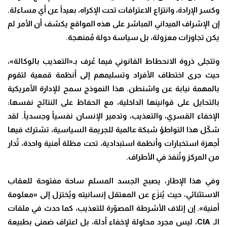
وكسر الإرادة، وانتزاع الاعترافات تحت الإكراه، بعيداً عن أي مساءلة.
إن الإشراف الميداني المباشر على هذه المواقع يكشف أن الأمر لم
يكن تجاوزات معزولة، بل سياسة دولة مُمنهجة.
وتتجلى ذروة الانحطاط القانوني فيما عُرف بـ«التعذيب بالوكالة»،
حيث جرى اختطاف الأفراد وتسليمهم إلى أنظمة قمعية لتقوم
بالمهمة نيابة عن واشنطن. هذا النموذج سمح للإدارة الأمريكية
بالتحايل على قوانينها الداخلية، مع الحفاظ على النتائج نفسها:
الإخفاء القسري، والتعذيب، وتدمير الإنسان نفسياً وجسدياً. لقد
شكّل هذا التواطؤ شبكة عالمية للجريمة السياسية، تشترك فيها
أجهزة استخبارات وأنظمة استبدادية، تحت مظلة أمنية واحدة، تُدار
من المركز وتُنفذ في الأطراف.
وفي هذا الإطار، يصبح الجسد المسلم ساحة مفتوحة للعقاب
الاستثنائي، حيث يُنزَع عن المعتقل إنسانيته ويُختزل إلى «معلومة
أمنية». إن إتلاف الأشرطة المصوّرة للتعذيب، كما حدث في ملفات
الـ CIA، ليس مجرد محاولة لإخفاء أدلة، بل اعتراف ضمني بطبيعة