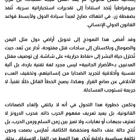
بيروقراطياً يُتخذ استناداً إلى تقديرات استخباراتية سرية، تُنفذ
بضغطة زر، في انتهاك صارخ لمبدأ سيادة الدول ولأبسط قواعد
القانون الدولي الإنساني.
وقد أفضى هذا النموذج إلى تحويل أراضي دول مثل اليمن
والصومال وباكستان إلى ساحات قتل مفتوحة، تُدار عن بُعد، حيث
تُختزل حياة البشر إلى «نقاط حرارية» على شاشة. إن توصيف مقتل
المدنيين بـ«الأضرار الجانبية» ليس مجرد لغة تقنية باردة، بل آلية
نفسية وأخلاقية لتجريد الضحايا من إنسانيتهم، وتخفيف العبء
الأخلاقي عن صانع القرار. وهكذا، يصبح الخطأ القاتل خللاً تقنياً، لا
جريمة تستوجب المساءلة.
وتكمن خطورة هذا التحول في أنه لا يكتفي بإلغاء الضمانات
القانونية، بل يعيد تعريف مفهوم الحرب ذاته. فحرب الدرونز لا
تعترف بجبهات أو نهايات، ولا تميز بين زمن السلم وزمن الحرب، بل
تُنتج حالة عنف دائمة ومنخفضة الكثافة، تُمارَس بصمت ودون
تكلفة سياسية داخلية تُذكر. هذا النمط من القتل الاستباقي يخلق