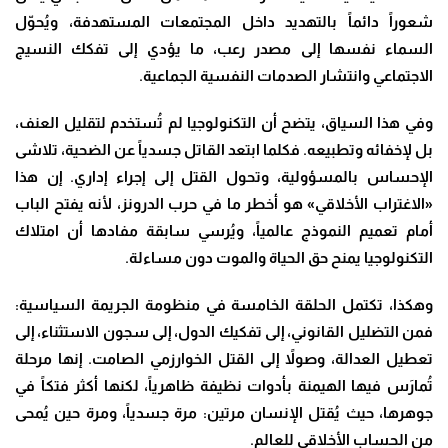
شعوراً دائماً بالتهديد داخل المجتمعات المستهدفة، ويُحوّل
السماء نفسها إلى مصدر رعب، ما يؤدي إلى تفكك النسيج
الاجتماعي وانتشار الصدمات النفسية الجماعية.
وفي هذا السياق، يتضح أن التكنولوجيا لم تُستخدم لتقليل العنف،
بل لإخفائه وتطبيعه. فكلما ابتعد القاتل جسدياً عن الضحية، تلاشى
الإحساس بالمسؤولية، وتحول القتل إلى إجراء إداري. إن هذا
«الاغتراب الأخلاقي» هو أخطر ما في حرب الدرونز، لأنه يفتح الباب
أمام تعميم النموذج عالمياً، ويُرسي سابقة مفادها أن امتلاك
التكنولوجيا يمنح حق الحياة والموت دون مساءلة.
وهكذا، تكتمل الحلقة الخامسة في منظومة الجريمة السياسية:
فمن التضليل القانوني، إلى تفكيك الدول، إلى سجون الاستثناء، إلى
تعطيل العدالة، وصولاً إلى القتل الخوارزمي الصامت. إنها مرحلة
تُمارَس فيها الهيمنة بأدوات نظيفة ظاهرياً، لكنها أكثر فتكاً في
جوهرها، حيث يُقتل الإنسان مرتين: مرة جسدياً، ومرة حين يُمحى
من الحساب الأخلاقي للعالم.