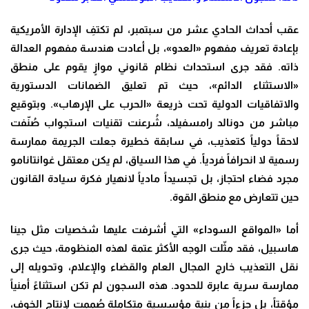
عقب أحداث الحادي عشر من سبتمبر، لم تكتفِ الإدارة الأمريكية
بإعادة تعريف مفهوم «العدو»، بل أعادت هندسة مفهوم العدالة
ذاته. فقد جرى استحداث نظام قانوني موازٍ يقوم على منطق
«الاستثناء الدائم»، حيث تم تعليق الضمانات الدستورية
والاتفاقيات الدولية تحت ذريعة «الحرب على الإرهاب». وبتوقيع
مباشر من دونالد رامسفيلد، شُرعنت تقنيات استجواب صُنّفت
لاحقاً دولياً كتعذيب، في سابقة خطيرة جعلت الجريمة ممارسة
رسمية لا انحرافاً فردياً. في هذا السياق، لم يكن معتقل غوانتانامو
مجرد فضاء احتجاز، بل تجسيداً مادياً لانهيار فكرة سيادة القانون
حين تتعارض مع منطق القوة.
أما «المواقع السوداء» التي أشرفت عليها شخصيات مثل جينا
هاسبيل، فقد مثّلت الوجه الأكثر عتمة لهذه المنظومة، حيث جرى
نقل التعذيب خارج المجال العام والقضاء والإعلام، وتحويله إلى
ممارسة سرية عابرة للحدود. هذه السجون لم تكن استثناءً أمنياً
مؤقتاً، بل جزءاً من بنية مؤسسية متكاملة صُممت لإنتاج الخوف،