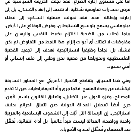
أما على مستوى إدارة الصراع، فقد تجلّت الجريمة السياسية في
فرض مسارات تفاوضية شكلية، لا تهدف إلى إنهاء الاحتلال، بل إلى
إدارته وإطالة أمده. فقد تحولت «عملية السلام» إلى غطاء
دبلوماسي يسمح بتوسيع الاستيطان، وفرض الوقائع على الأرض،
بينما يُطلب من الضحية الالتزام بضبط النفس والرهان على
مفاوضات لا تمتلك أي أدوات إلزام. هذا النمط من التفاوض لم يكن
فشلاً، بل نجاحاً وظيفياً لاستراتيجية تهدف إلى تجميد القضية
الفلسطينية وتحويلها من قضية تحرر وطني إلى ملف إنساني أو
أمني محدود.
وفي هذا السياق، يتقاطع الانحياز الأمريكي مع المحاور السابقة
ليكشف عن وحدة المنهج: فكما جرى وأد الديمقراطيات حين لا تخدم
المصالح، وغزو الدول عبر التضليل، وتعليق القانون باسم الأمن،
جرى أيضاً تعطيل العدالة الدولية حين تتعلق الجرائم بحليف
استراتيجي. إن الرسالة التي تُبَث إلى الشعوب الإسلامية والعربية
واحدة وواضحة: العدالة ليست مبدأً عالمياً، بل أداة انتقائية، تُفعَّل
ضد الضعفاء وتُعطَّل لحماية الأقوياء.