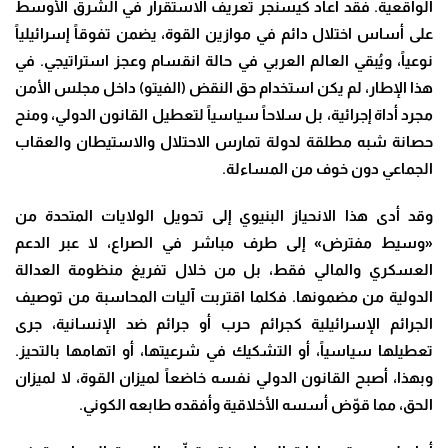
الواقعية. فقد أعاد كيسنجر تعريف الاستقرار في الشرق الأوسط
على أساس اختلال دائم في موازين القوة، يضمن تفوقاً إسرائيلياً
نوعياً، ويُبقي العالم العربي في حالة انقسام وعجز استراتيجي. في
هذا الإطار، لم يكن استخدام حق النقض (الفيتو) داخل مجلس الأمن
مجرد أداة إجرائية، بل سلاحاً سياسياً لتعطيل القانون الدولي، ومنح
حصانة شبه مطلقة لدولة تمارس الاحتلال والاستيطان والعقاب
الجماعي دون خوف من المساءلة.
وقد أدى هذا الانحياز البنيوي إلى تحويل الولايات المتحدة من
«وسيط مفترض» إلى طرف مباشر في الصراع، لا عبر الدعم
العسكري والمالي فقط، بل من خلال تفريغ منظومة العدالة
الدولية من مضمونها. فكلما اقتربت آليات المحاسبة من توصيف
الجرائم الإسرائيلية كجرائم حرب أو جرائم ضد الإنسانية، جرى
تعطيلها سياسياً، أو التشكيك في شرعيتها، أو اتهامها بالتحيز.
وبهذا، أصبح القانون الدولي نفسه خاضعاً لميزان القوة، لا لميزان
الحق، مما قوّض أسسه الأخلاقية وأفقده طابعه الكوني.