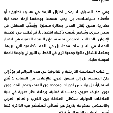
وفي هذا السياق، لا يمكن اختزال الأزمة في «سوء تطبيق» أو
«أخطاء سياسات»، بل يجب فهمها بوصفها أزمة مصداقية
حضارية. فحين يُقتل المدني بطائرة مسيّرة، ويُعذَّب المعتقل في
سجن سري، ويُحاصر شعب بأكمله اقتصادياً، ثم يُطلب من الضحية
الإيمان بالخطاب الحقوقي نفسه، فإن النتيجة الحتمية هي انهيار
الثقة لا في السياسات فقط، بل في اللغة الأخلاقية التي تبررها.
وهكذا، تتشكل ذاكرة جمعية ترى في الخطاب الليبرالي واجهة ناعمة
لهيمنة صلبة.
إن غياب المحاسبة التاريخية والقانونية عن هذه الجرائم لم يؤدِّ إلى
طيّ الصفحة، بل إلى تعميق الجرح. فالإفلات من العقاب لا يُنتج
استقراراً، بل يؤسس لدورات متجددة من العنف وعدم الثقة. ومن
دون اعتراف صريح، ومساءلة فعلية، وإعادة نظر جذرية في بنية
العلاقات الدولية، ستظل العلاقة بين الغرب والعالم العربي
والإسلامي محكومة بتاريخ غير مُعالَج، تُستَحضَر فيه الذاكرة كلما
رُفعت شعارات القيم المشتركة.