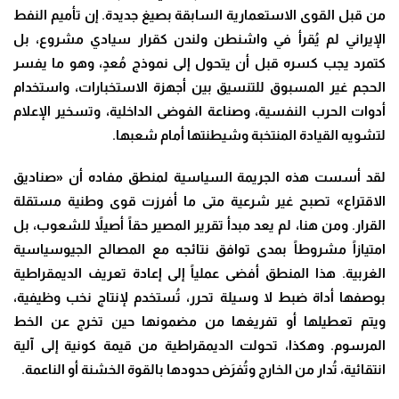
من قبل القوى الاستعمارية السابقة بصيغ جديدة. إن تأميم النفط
الإيراني لم يُقرأ في واشنطن ولندن كقرار سيادي مشروع، بل
كتمرد يجب كسره قبل أن يتحول إلى نموذج مُعدٍ، وهو ما يفسر
الحجم غير المسبوق للتنسيق بين أجهزة الاستخبارات، واستخدام
أدوات الحرب النفسية، وصناعة الفوضى الداخلية، وتسخير الإعلام
لتشويه القيادة المنتخبة وشيطنتها أمام شعبها.
لقد أسست هذه الجريمة السياسية لمنطق مفاده أن «صناديق
الاقتراع» تصبح غير شرعية متى ما أفرزت قوى وطنية مستقلة
القرار. ومن هنا، لم يعد مبدأ تقرير المصير حقاً أصيلاً للشعوب، بل
امتيازاً مشروطاً بمدى توافق نتائجه مع المصالح الجيوسياسية
الغربية. هذا المنطق أفضى عملياً إلى إعادة تعريف الديمقراطية
بوصفها أداة ضبط لا وسيلة تحرر، تُستخدم لإنتاج نخب وظيفية،
ويتم تعطيلها أو تفريغها من مضمونها حين تخرج عن الخط
المرسوم. وهكذا، تحولت الديمقراطية من قيمة كونية إلى آلية
انتقائية، تُدار من الخارج وتُفرَض حدودها بالقوة الخشنة أو الناعمة.