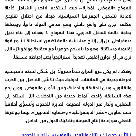
لنموذج «الفوضى المُدارة»، حيث يُستخدم الانهيار الشامل كأداة
لإعادة تشكيل الجغرافيا السياسية. فبدلاً من احتلال تقليدي
مكلف، جرى خلق واقع داخلي يمنع تعافي الدولة ذاتياً، ويجعلها
بحاجة دائمة للتدخل الخارجي. هذا النموذج لا يهدف إلى بناء بديل
ديمقراطي، بل إلى إنتاج هشاشة دائمة تضمن استحالة نشوء قوة
إقليمية مستقلة، وهو ما ينسجم جوهرياً مع «عقيدة وولفويتز» التي
ترى في أي توازن إقليمي تهديداً استراتيجياً يجب إحباطه مسبقاً.
وهكذا، لم يكن غزو العراق حدثاً معزولاً، بل شكّل لحظة تأسيسية
لمرحلة جديدة في العلاقات الدولية، حيث تلاشى الفاصل بين الحرب
والقانون، وبين الحقيقة والدعاية، وبين الأمن والفوضى. ومن رحم
هذه السابقة، وُلدت أنماط جديدة من التدخلات التي تستند إلى
التضليل، وتُدار عبر الدولة العميقة العابرة للحدود، وتُسوَّق أخلاقياً
تحت عناوين «نشر الديمقراطية» و«حماية المدنيين»، بينما جوهرها
الفعلي هو إعادة إنتاج الهيمنة وتفكيك الدول من الداخل.
ثالثاً: سجون الاستثناء والتعذيب المؤسسي العابر للحدود