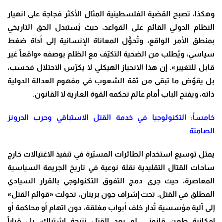
وهكذا، تصبح القضية الفلسطينية المثال الأكثر فجاجة على انهيار
النظام الدولي القائم على القواعد، حيث يُستبدل الحق التاريخي
بمنطق الأمر الواقع، وتُحوَّل المعاناة الإنسانية إلى أداة ضغط
سياسي، ويُطلب من الضحية التكيّف مع الظلم بوصفه «واقعاً غير
قابل للتغيير». إن هذا الانحياز الهيكلي لا يكرّس الاحتلال فحسب،
بل يقوّض ما تبقى من ثقة الشعوب في مفهوم العدالة الدولية
ذاته، ويفتح الباب أمام عالم تحكمه القوة العارية لا القانون.
خامساً: التكنولوجيا في خدمة القتل الاستباقي وحرب الدرونز
الصامتة
يمثل توسيع استخدام الطائرات المسيّرة في تنفيذ الاغتيالات خارج
ساحات القتال التقليدية نقلة نوعية في تاريخ الجريمة السياسية
المعاصرة، حيث جرى دمج التفوق التكنولوجي بالقرار السيادي
المطلق في القتل. تحت إشراف جون برينان، تحولت «قوائم القتل»
إلى آلية مؤسسية تُدار خلف أبواب مغلقة، دون اتهام أو محاكمة أو
إمكانية طعن قانوني. لم يعد القتل نتيجة اشتباك، بل قراراً