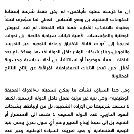
إن ما كرّسته عملية «أجاكس» لم يكن فقط شرعنة إسقاط
الحكومات المنتخبة، بل وضع الأساس العملي لما سيُعرف لاحقاً
بعقيدة «الانقلاب المُدار». فمنذ تلك اللحظة، لم تعد الجيوش
الوطنية والمؤسسات الأمنية كيانات سيادية خالصة، بل تحولت
تدريجياً إلى أدوات قابلة للاختراق وإعادة التوجيه، عبر التدريب،
والتمويل، وبناء شبكات الولاء داخل الدولة نفسها. وهكذا، لم يعد
الانقلاب فعلاً فوضوياً أو استثنائياً، بل أداة سياسية محسوبة
تُفعَّل حين تعجز الآليات الديمقراطية المُراقَبة عن إنتاج النتائج
المطلوبة.
وفي هذا السياق، نشأت ما يمكن تسميته بـ«الدولة العميقة
الوظيفية»، وهي بنية غير مرئية تعمل داخل الدولة الرسمية، لكنها
لا تستمد شرعيتها من الإرادة الشعبية، بل من ارتباطها بشبكات
النفوذ الخارجي. هذه الدولة العميقة لا تهدف إلى الاستقرار أو
التنمية، بل إلى ضبط إيقاع التغيير ومنع أي تحول جذري يمس بنية
التبعية الاقتصادية أو يعيد تعريف السيادة الوطنية. وعبر هذه