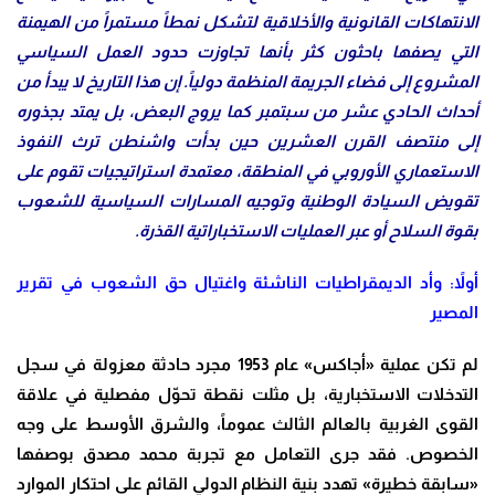
الانتهاكات القانونية والأخلاقية لتشكل نمطاً مستمراً من الهيمنة
التي يصفها باحثون كثر بأنها تجاوزت حدود العمل السياسي
المشروع إلى فضاء الجريمة المنظمة دولياً. إن هذا التاريخ لا يبدأ من
أحداث الحادي عشر من سبتمبر كما يروج البعض، بل يمتد بجذوره
إلى منتصف القرن العشرين حين بدأت واشنطن ترث النفوذ
الاستعماري الأوروبي في المنطقة، معتمدة استراتيجيات تقوم على
تقويض السيادة الوطنية وتوجيه المسارات السياسية للشعوب
بقوة السلاح أو عبر العمليات الاستخباراتية القذرة
.
أولاً: وأد الديمقراطيات الناشئة واغتيال حق الشعوب في تقرير
المصير
لم تكن عملية «أجاكس» عام 1953 مجرد حادثة معزولة في سجل
التدخلات الاستخبارية، بل مثلت نقطة تحوّل مفصلية في علاقة
القوى الغربية بالعالم الثالث عموماً، والشرق الأوسط على وجه
الخصوص. فقد جرى التعامل مع تجربة محمد مصدق بوصفها
«سابقة خطيرة» تهدد بنية النظام الدولي القائم على احتكار الموارد